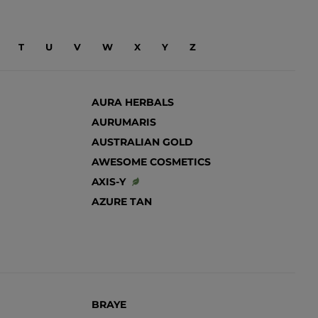
T
U
V
W
X
Y
Z
AURA HERBALS
AURUMARIS
AUSTRALIAN GOLD
AWESOME COSMETICS
AXIS-Y
AZURE TAN
BRAYE