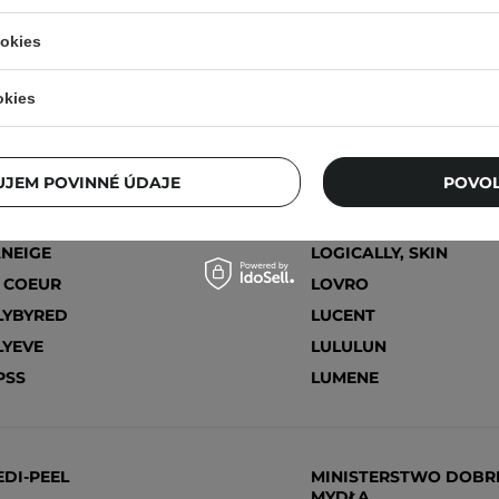
ORGOBE
JUMISO
ookies
okies
EVIN MURPHY
KORRES
OPHER
KRACIE
JEM POVINNÉ ÚDAJE
POVOL
NEIGE
LOGICALLY, SKIN
 COEUR
LOVRO
LYBYRED
LUCENT
LYEVE
LULULUN
PSS
LUMENE
DI-PEEL
MINISTERSTWO DOBR
MYDŁA