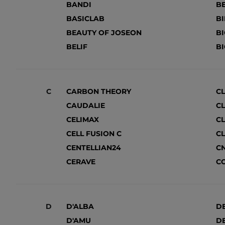
BANDI
B
BASICLAB
B
BEAUTY OF JOSEON
B
BELIF
B
C
CARBON THEORY
C
CAUDALIE
C
CELIMAX
CL
CELL FUSION C
C
CENTELLIAN24
C
CERAVE
C
D
D'ALBA
D
D'AMU
DE