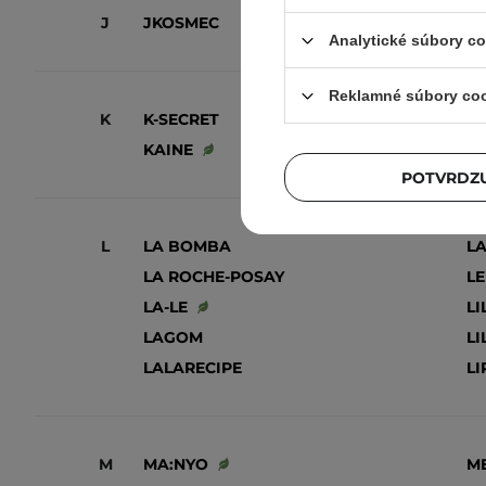
J
JKOSMEC
J
Analytické súbory c
Reklamné súbory co
K
K-SECRET
K
KAINE
K
POTVRDZU
L
LA BOMBA
LA
LA ROCHE-POSAY
LE
LA-LE
LI
LAGOM
LI
LALARECIPE
LI
M
MA:NYO
ME