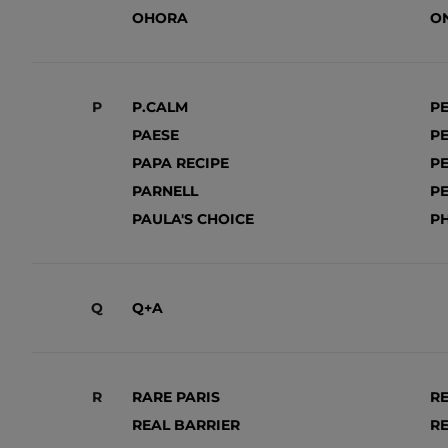
OHORA
O
P
P.CALM
PE
PAESE
PE
PAPA RECIPE
P
PARNELL
PE
PAULA'S CHOICE
P
Q
Q+A
R
RARE PARIS
R
REAL BARRIER
RE