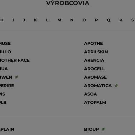
VÝROBCOVIA
H
I
J
K
L
M
N
O
P
Q
R
S
MUSE
APOTHE
ILLO
APRILSKIN
NOTHER FACE
ARENCIA
NUA
AROCELL
NWEN
AROMASE
ERIRE
AROMATICA
IS
ASOA
PLB
ATOPALM
EPLAIN
BIOUP