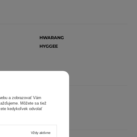
HWARANG
HYGGEE
webu a zobrazovať Vám
ISNTREE
omažďujeme. Môžete sa tiež
ISOI
žete kedykoľvek odvolať
IUNIK
Vždy aktívne