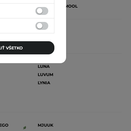
JUNG SAEM MOOL
IŤ VŠETKO
LUNA
LUVUM
LYNIA
EGO
MJUUK