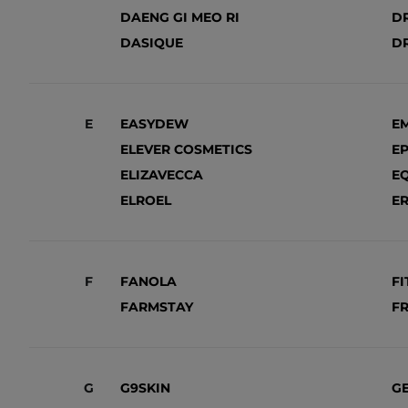
DAENG GI MEO RI
D
DASIQUE
D
E
EASYDEW
E
ELEVER COSMETICS
EP
ELIZAVECCA
E
ELROEL
E
F
FANOLA
F
FARMSTAY
F
G
G9SKIN
G