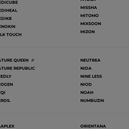
EDICUBE
MISSHA
EDIHEAL
MITOMO
EDIK8
MIXSOON
ENOKIN
MIZON
ILK TOUCH
ATURE QUEEN
NEUTREA
ATURE REPUBLIC
NIDA
EEDLY
NINE LESS
EOGEN
NIOD
QI
NOAH
RDS.
NUMBUZIN
LAPLEX
ORIENTANA