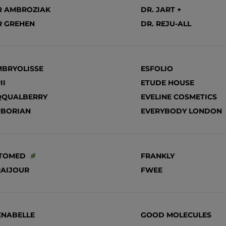
R AMBROZIAK
DR. JART +
R GREHEN
DR. REJU-ALL
MBRYOLISSE
ESFOLIO
II
ETUDE HOUSE
QQUALBERRY
EVELINE COSMETICS
RBORIAN
EVERYBODY LONDON
ITOMED
FRANKLY
RAIJOUR
FWEE
ENABELLE
GOOD MOLECULES