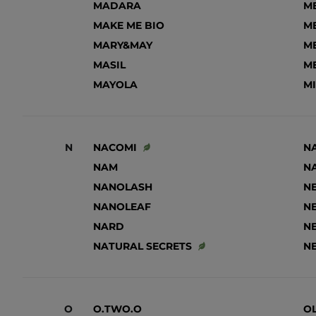
MADARA
M
MAKE ME BIO
M
MARY&MAY
M
MASIL
M
MAYOLA
M
N
NACOMI
N
NAM
N
NANOLASH
N
NANOLEAF
N
NARD
NE
NATURAL SECRETS
NE
O
O.TWO.O
O