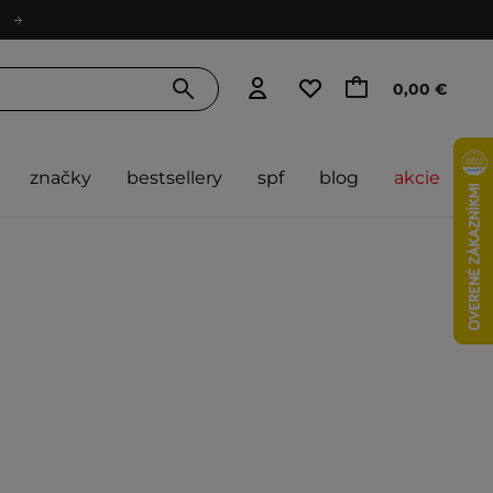
0,00 €
značky
bestsellery
spf
blog
akcie