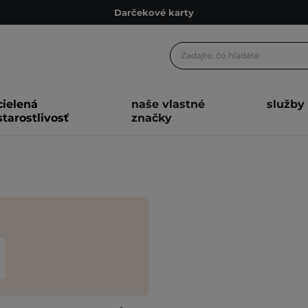
Darčekové karty
Ekologické balenie
Odmeňovací program
Odoslanie do 24 hod.
cielená
naše vlastné
služby
Darčekové karty
starostlivosť
značky
Ekologické balenie