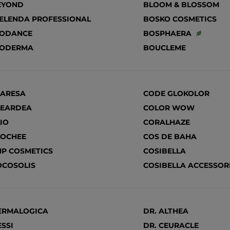
EYOND
BLOOM & BLOSSOM
IELENDA PROFESSIONAL
BOSKO COSMETICS
IODANCE
BOSPHAERA
IODERMA
BOUCLEME
LARESA
CODE GLOKOLOR
LEARDEA
COLOR WOW
IO
CORALHAZE
LOCHEE
COS DE BAHA
NP COSMETICS
COSIBELLA
OCOSOLIS
COSIBELLA ACCESSOR
ERMALOGICA
DR. ALTHEA
SSI
DR. CEURACLE