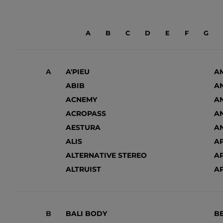
A
B
C
D
E
F
G
A
A'PIEU
A
ABIB
AN
ACNEMY
A
ACROPASS
A
AESTURA
A
ALIS
AP
ALTERNATIVE STEREO
AP
ALTRUIST
A
B
BALI BODY
B