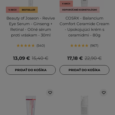
V AKCII
V AKCII
BESTSELLER
ODPORÚČANÉ KOZMETOLÓGMI
Beauty of Joseon - Revive
COSRX - Balancium
Eye Serum - Ginseng +
Comfort Ceramide Cream
Retinal - Očné sérum
- Upokojujúci krém s
proti vráskam - 30ml
ceramidmi - 80g
540
967
13,09 €
15,40 €
17,18 €
22,90 €
PRIDAŤ DO KOŠÍKA
PRIDAŤ DO KOŠÍKA