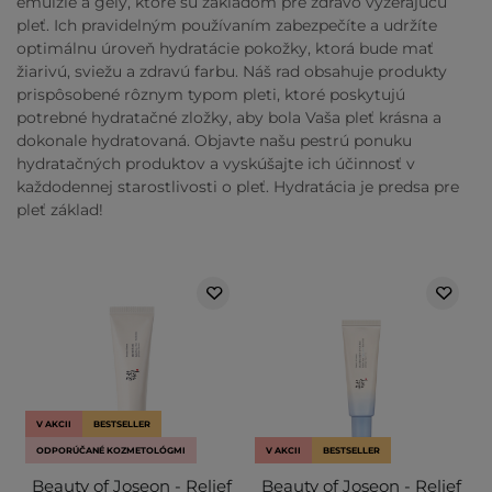
emulzie a gély, ktoré sú základom pre zdravo vyzerajúcu
pleť. Ich pravidelným používaním zabezpečíte a udržíte
optimálnu úroveň hydratácie pokožky, ktorá bude mať
žiarivú, sviežu a zdravú farbu. Náš rad obsahuje produkty
prispôsobené rôznym typom pleti, ktoré poskytujú
potrebné hydratačné zložky, aby bola Vaša pleť krásna a
dokonale hydratovaná. Objavte našu pestrú ponuku
hydratačných produktov a vyskúšajte ich účinnosť v
každodennej starostlivosti o pleť. Hydratácia je predsa pre
pleť základ!
V AKCII
BESTSELLER
ODPORÚČANÉ KOZMETOLÓGMI
V AKCII
BESTSELLER
Beauty of Joseon - Relief
Beauty of Joseon - Relief