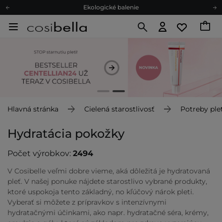
Ekologické balenie
Odmeňovací program
Odoslanie do 24 hod.
Darčekové karty
Ekologické balenie
Hlavná stránka
Cielená starostlivosť
Potreby plet
Hydratácia pokožky
Počet výrobkov:
2494
V Cosibelle veľmi dobre vieme, aká dôležitá je hydratovaná
pleť. V našej ponuke nájdete starostlivo vybrané produkty,
ktoré uspokoja tento základný, no kľúčový nárok pleti.
Vyberať si môžete z prípravkov s intenzívnymi
hydratačnými účinkami, ako napr. hydratačné séra, krémy,