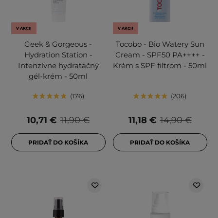
V AKCII
V AKCII
Geek & Gorgeous -
Tocobo - Bio Watery Sun
Hydration Station -
Cream - SPF50 PA++++ -
Intenzívne hydratačný
Krém s SPF filtrom - 50ml
gél-krém - 50ml
176
206
10,71 €
11,90 €
11,18 €
14,90 €
PRIDAŤ DO KOŠÍKA
PRIDAŤ DO KOŠÍKA