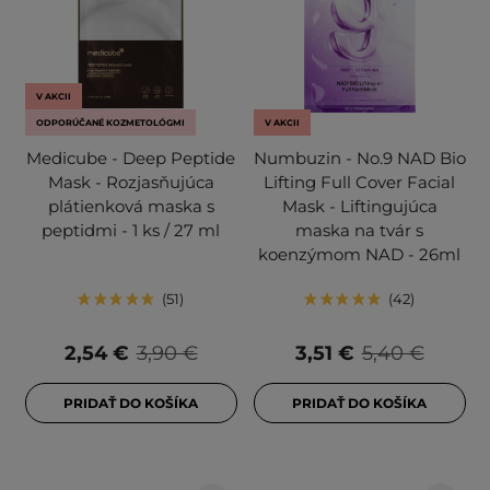
V AKCII
ODPORÚČANÉ KOZMETOLÓGMI
V AKCII
Medicube - Deep Peptide
Numbuzin - No.9 NAD Bio
Mask - Rozjasňujúca
Lifting Full Cover Facial
plátienková maska s
Mask - Liftingujúca
peptidmi - 1 ks / 27 ml
maska na tvár s
koenzýmom NAD - 26ml
51
42
2,54 €
3,90 €
3,51 €
5,40 €
PRIDAŤ DO KOŠÍKA
PRIDAŤ DO KOŠÍKA