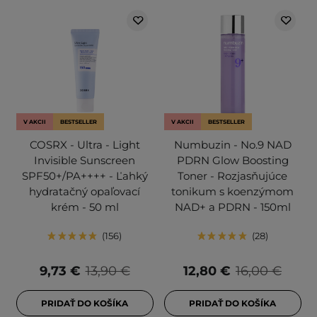
V AKCII
BESTSELLER
V AKCII
BESTSELLER
COSRX - Ultra - Light
Numbuzin - No.9 NAD
Invisible Sunscreen
PDRN Glow Boosting
SPF50+/PA++++ - Ľahký
Toner - Rozjasňujúce
hydratačný opaľovací
tonikum s koenzýmom
krém - 50 ml
NAD+ a PDRN - 150ml
156
28
9,73 €
13,90 €
12,80 €
16,00 €
PRIDAŤ DO KOŠÍKA
PRIDAŤ DO KOŠÍKA