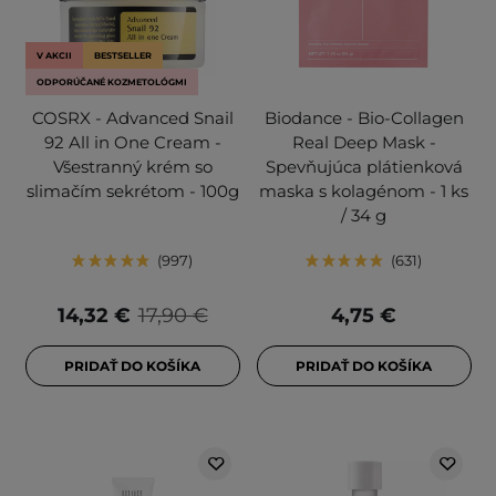
V AKCII
BESTSELLER
ODPORÚČANÉ KOZMETOLÓGMI
COSRX - Advanced Snail
Biodance - Bio-Collagen
92 All in One Cream -
Real Deep Mask -
Všestranný krém so
Spevňujúca plátienková
slimačím sekrétom - 100g
maska s kolagénom - 1 ks
/ 34 g
997
631
14,32 €
17,90 €
4,75 €
PRIDAŤ DO KOŠÍKA
PRIDAŤ DO KOŠÍKA