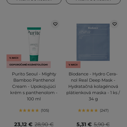
V AKCII
ODPORÚČANÉ KOZMETOLÓGMI
V AKCII
Purito Seoul - Mighty
Biodance - Hydro Cera-
Bamboo Panthenol
nol Real Deep Mask -
Cream - Upokojujúci
Hydratačná kolagénová
krém s panthenolom -
plátienková maska - 1 ks /
100 ml
34 g
105
247
23,12 €
28,90 €
5,31 €
5,90 €