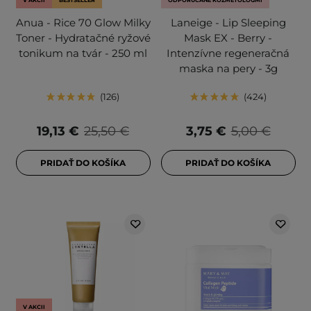
V AKCII
BESTSELLER
ODPORÚČANÉ KOZMETOLÓGMI
Anua - Rice 70 Glow Milky
Laneige - Lip Sleeping
Toner - Hydratačné ryžové
Mask EX - Berry -
tonikum na tvár - 250 ml
Intenzívne regeneračná
maska na pery - 3g
126
424
19,13 €
25,50 €
3,75 €
5,00 €
PRIDAŤ DO KOŠÍKA
PRIDAŤ DO KOŠÍKA
V AKCII