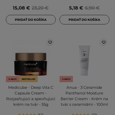
15,08 €
23,20 €
5,18 €
6,90 €
PRIDAŤ DO KOŠÍKA
PRIDAŤ DO KOŠÍKA
V AKCII
BESTSELLER
V AKCII
Medicube - Deep Vita C
Anua - 3 Ceramide
Capsule Cream -
Panthenol Moisture
Rozjasňujúci a spevňujúci
Barrier Cream - Krém na
krém na tvár - 55g
tvár s ceramidmi - 100ml
52
22