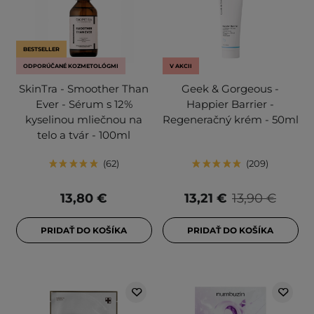
BESTSELLER
ODPORÚČANÉ KOZMETOLÓGMI
V AKCII
SkinTra - Smoother Than
Geek & Gorgeous -
Ever - Sérum s 12%
Happier Barrier -
kyselinou mliečnou na
Regeneračný krém - 50ml
telo a tvár - 100ml
62
209
13,80 €
13,21 €
13,90 €
PRIDAŤ DO KOŠÍKA
PRIDAŤ DO KOŠÍKA