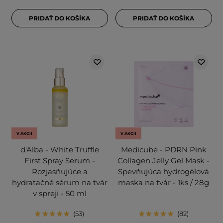
PRIDAŤ DO KOŠÍKA
PRIDAŤ DO KOŠÍKA
V AKCII
V AKCII
d'Alba - White Truffle
Medicube - PDRN Pink
First Spray Serum -
Collagen Jelly Gel Mask -
Rozjasňujúce a
Spevňujúca hydrogélová
hydratačné sérum na tvár
maska na tvár - 1ks / 28g
v spreji - 50 ml
53
82