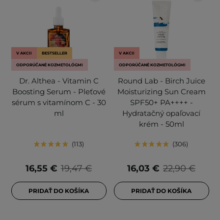
V AKCII
BESTSELLER
V AKCII
ODPORÚČANÉ KOZMETOLÓGMI
ODPORÚČANÉ KOZMETOLÓGMI
Dr. Althea - Vitamin C
Round Lab - Birch Juice
Boosting Serum - Pleťové
Moisturizing Sun Cream
sérum s vitamínom C - 30
SPF50+ PA++++ -
ml
Hydratačný opaľovací
krém - 50ml
113
306
16,55 €
19,47 €
16,03 €
22,90 €
PRIDAŤ DO KOŠÍKA
PRIDAŤ DO KOŠÍKA