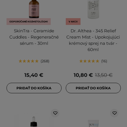
ODPORÚČANÉ KOZMETOLÓGMI
V AKCII
SkinTra - Ceramide
Dr. Althea - 345 Relief
Cuddles - Regeneračné
Cream Mist - Upokojujúci
sérum - 30ml
krémový sprej na tvár -
60ml
268
16
15,40 €
10,80 €
13,50 €
PRIDAŤ DO KOŠÍKA
PRIDAŤ DO KOŠÍKA