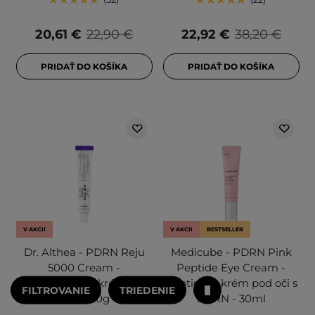
20,61 €
22,90 €
22,92 €
38,20 €
PRIDAŤ DO KOŠÍKA
PRIDAŤ DO KOŠÍKA
V AKCII
V AKCII
BESTSELLER
Dr. Althea - PDRN Reju
Medicube - PDRN Pink
5000 Cream -
Peptide Eye Cream -
Regeneračný krém na
Peptidový krém pod oči s
FILTROVANIE
TRIEDENIE
tvár - 20g
PDRN - 30ml