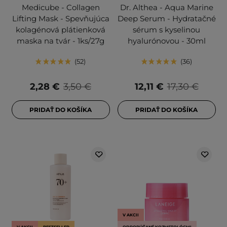
Medicube - Collagen
Dr. Althea - Aqua Marine
Lifting Mask - Spevňujúca
Deep Serum - Hydratačné
kolagénová plátienková
sérum s kyselinou
maska na tvár - 1ks/27g
hyalurónovou - 30ml
52
36
2,28 €
3,50 €
12,11 €
17,30 €
PRIDAŤ DO KOŠÍKA
PRIDAŤ DO KOŠÍKA
V AKCII