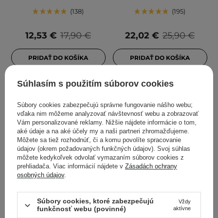
138
195
12,53 €
17,90 €
22,02 €
25,90 €
PRIDAŤ DO KOŠÍKA
PRIDAŤ DO KOŠÍKA
Súhlasím s použitím súborov cookies
Súbory cookies zabezpečujú správne fungovanie nášho webu;
vďaka nim môžeme analyzovať návštevnosť webu a zobrazovať
Vám personalizované reklamy. Nižšie nájdete informácie o tom,
aké údaje a na aké účely my a naši partneri zhromažďujeme.
Môžete sa tiež rozhodnúť, či a komu povolíte spracovanie
údajov (okrem požadovaných funkčných údajov). Svoj súhlas
môžete kedykoľvek odvolať vymazaním súborov cookies z
prehliadača. Viac informácií nájdete v
Zásadách ochrany
V AKCII
BESTSELLER
V AKCII
BESTSELLER
osobných údajov
.
Aestura - Atobarrier 365
Anua - Heartleaf
Cream - Hydratačný krém
Quercetinol Pore Deep
Súbory cookies, ktoré zabezpečujú
Vždy
na tvár s ceramidmi a
Cleansing Foam -
funkčnosť webu (povinné)
aktívne