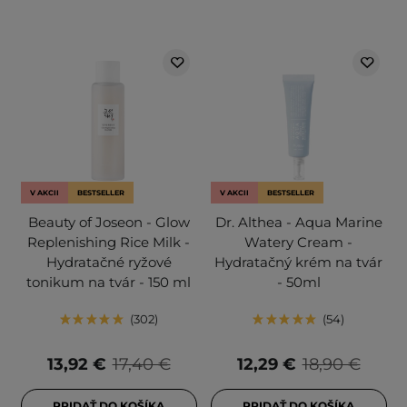
V AKCII
BESTSELLER
V AKCII
BESTSELLER
Beauty of Joseon - Glow
Dr. Althea - Aqua Marine
Replenishing Rice Milk -
Watery Cream -
Hydratačné ryžové
Hydratačný krém na tvár
tonikum na tvár - 150 ml
- 50ml
302
54
13,92 €
17,40 €
12,29 €
18,90 €
PRIDAŤ DO KOŠÍKA
PRIDAŤ DO KOŠÍKA