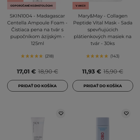
ODPORÚČANÉ KOZMETOLÓGMI
V AKCII
SKIN1004 - Madagascar
Mary&May - Collagen
Centella Ampoule Foam -
Peptide Vital Mask - Sada
Čistiaca pena na tvár s
spevňujúcich
pupočníkom ázijským -
plátienkových masiek na
125ml
tvár - 30ks
218
143
17,01 €
18,90 €
11,93 €
15,90 €
PRIDAŤ DO KOŠÍKA
PRIDAŤ DO KOŠÍKA