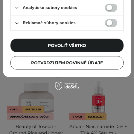
cholesterolom - 80ml
Hĺbkovo čistiaca pena na
tvár - 150 ml
Analytické súbory cookies
88
184
Reklamné súbory cookies
34,11 €
37,90 €
11,88 €
12,50 €
POVOLIŤ VŠETKO
PRIDAŤ DO KOŠÍKA
PRIDAŤ DO KOŠÍKA
POTVRDZUJEM POVINNÉ ÚDAJE
V AKCII
BESTSELLER
ODPORÚČANÉ KOZMETOLÓGMI
V AKCII
BESTSELLER
Beauty of Joseon -
Anua - Niacinamide 10% +
Ground Rice and Honey
TXA 4% Sérum -