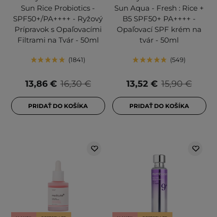
Sun Rice Probiotics -
Sun Aqua - Fresh : Rice +
SPF50+/PA++++ - Ryžový
B5 SPF50+ PA++++ -
Prípravok s Opaľovacími
Opaľovací SPF krém na
Filtrami na Tvár - 50ml
tvár - 50ml
1841
549
13,86 €
16,30 €
13,52 €
15,90 €
PRIDAŤ DO KOŠÍKA
PRIDAŤ DO KOŠÍKA