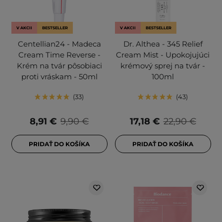
V AKCII
BESTSELLER
V AKCII
BESTSELLER
Centellian24 - Madeca
Dr. Althea - 345 Relief
Cream Time Reverse -
Cream Mist - Upokojujúci
Krém na tvár pôsobiaci
krémový sprej na tvár -
proti vráskam - 50ml
100ml
33
43
8,91 €
9,90 €
17,18 €
22,90 €
PRIDAŤ DO KOŠÍKA
PRIDAŤ DO KOŠÍKA