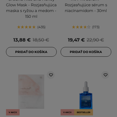
Glow Mask - Rozjasňujúca
Rozjasňujúce sérum s
maska s ryžou a medom -
niacínamidom - 30ml
150 ml
435
173
13,88 €
18,50 €
19,47 €
22,90 €
PRIDAŤ DO KOŠÍKA
PRIDAŤ DO KOŠÍKA
V AKCII
V AKCII
BESTSELLER