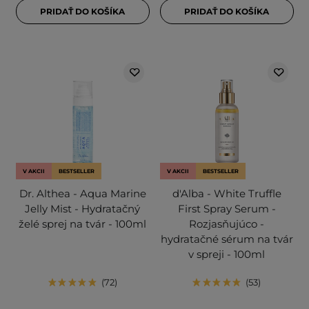
PRIDAŤ DO KOŠÍKA
PRIDAŤ DO KOŠÍKA
V AKCII
BESTSELLER
V AKCII
BESTSELLER
Dr. Althea - Aqua Marine
d'Alba - White Truffle
Jelly Mist - Hydratačný
First Spray Serum -
želé sprej na tvár - 100ml
Rozjasňujúco -
hydratačné sérum na tvár
v spreji - 100ml
72
53