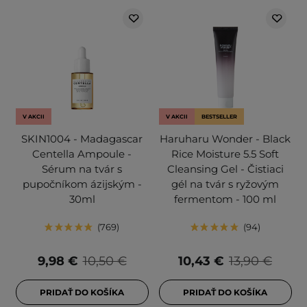
V AKCII
V AKCII
BESTSELLER
SKIN1004 - Madagascar
Haruharu Wonder - Black
Centella Ampoule -
Rice Moisture 5.5 Soft
Sérum na tvár s
Cleansing Gel - Čistiaci
pupočníkom ázijským -
gél na tvár s ryžovým
30ml
fermentom - 100 ml
769
94
9,98 €
10,50 €
10,43 €
13,90 €
PRIDAŤ DO KOŠÍKA
PRIDAŤ DO KOŠÍKA