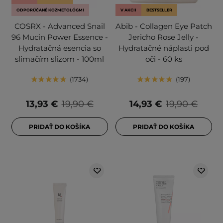
ODPORÚČANÉ KOZMETOLÓGMI
V AKCII
BESTSELLER
COSRX - Advanced Snail
Abib - Collagen Eye Patch
96 Mucin Power Essence -
Jericho Rose Jelly -
Hydratačná esencia so
Hydratačné náplasti pod
slimačím slizom - 100ml
oči - 60 ks
1734
197
13,93 €
19,90 €
14,93 €
19,90 €
PRIDAŤ DO KOŠÍKA
PRIDAŤ DO KOŠÍKA