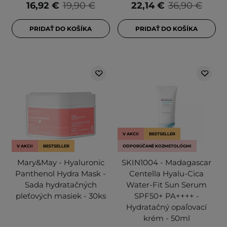
16,92 €
19,90 €
22,14 €
36,90 €
PRIDAŤ DO KOŠÍKA
PRIDAŤ DO KOŠÍKA
V AKCII
BESTSELLER
V AKCII
BESTSELLER
ODPORÚČANÉ KOZMETOLÓGMI
Mary&May - Hyaluronic
SKIN1004 - Madagascar
Panthenol Hydra Mask -
Centella Hyalu-Cica
Sada hydratačných
Water-Fit Sun Serum
pleťových masiek - 30ks
SPF50+ PA++++ -
Hydratačný opaľovací
krém - 50ml