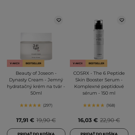
V AKCII
BESTSELLER
V AKCII
BESTSELLER
Beauty of Joseon -
COSRX - The 6 Peptide
Dynasty Cream - Jemný
Skin Booster Serum -
hydratačný krém na tvár -
Komplexné peptidové
50ml
sérum - 150 ml
297
168
17,91 €
19,90 €
16,03 €
22,90 €
PRIDAŤ DO KOŠÍKA
PRIDAŤ DO KOŠÍKA