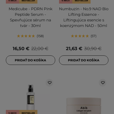
V AKCII
BESTSELLER
V AKCII
BESTSELLER
Medicube - PDRN Pink
Numbuzin - No.9 NAD Bio
Peptide Serum -
Lifting Essence -
Spevňujúce sérum na
Liftingujúca esencie s
tvár - 30ml
koenzýmom NAD - 50ml
158
57
16,50 €
22,00 €
21,63 €
30,90 €
PRIDAŤ DO KOŠÍKA
PRIDAŤ DO KOŠÍKA
V AKCII
BESTSELLER