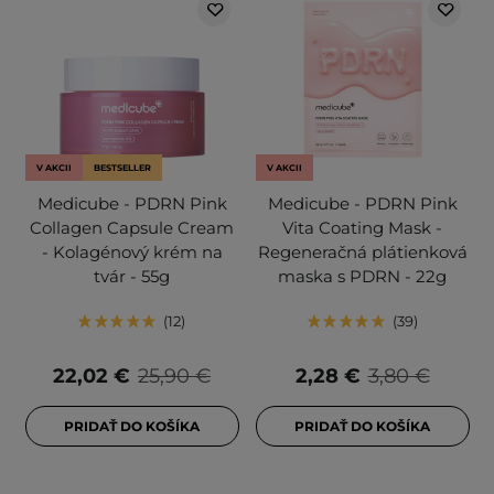
V AKCII
BESTSELLER
V AKCII
Medicube - PDRN Pink
Medicube - PDRN Pink
Collagen Capsule Cream
Vita Coating Mask -
- Kolagénový krém na
Regeneračná plátienková
tvár - 55g
maska s PDRN - 22g
12
39
22,02 €
25,90 €
2,28 €
3,80 €
PRIDAŤ DO KOŠÍKA
PRIDAŤ DO KOŠÍKA