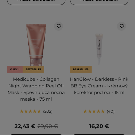
V AKCII
BESTSELLER
BESTSELLER
Medicube - Collagen
HanGlow - Darkless - Pink
Night Wrapping Peel Off
BB Eye Cream - Krémový
Mask - Spevňujúca nočná
korektor pod oči - 15ml
maska - 75 ml
202
40
22,43 €
29,90 €
16,20 €