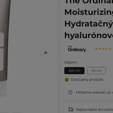
The Ordinar
Moisturizin
Hydratačný
hyalurónov
Objem:
100 ml
30 ml
Dostupný produkt
Môžeme odoslať už:
v
Najlacnejšie doručeni