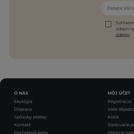
Zadajte Váš 
Súhlasím
údajov s
údajov
.
O NÁS
MÔJ ÚČET
Ekológia
Registrácia
Doprava
Vaše objedn
Spôsoby platby
Košík
Kontakt
Sledované p
Darčekové karty
História tran