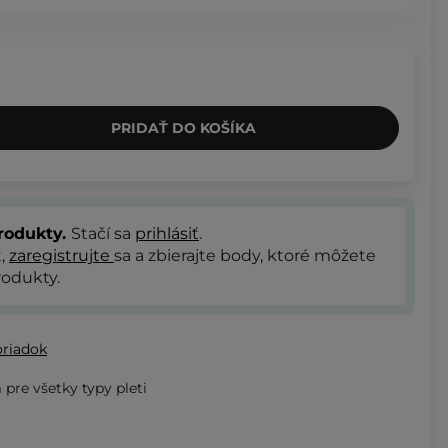
PRIDAŤ DO KOŠÍKA
rodukty.
Stačí sa
prihlásiť
.
t,
zaregistrujte
sa a zbierajte body, ktoré môžete
odukty.
oriadok
re všetky typy pleti