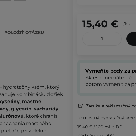
15,40 €
/
ks
POLOŽIŤ OTÁZKU
Vymeňte body za p
Ak ešte nemáte úče
potom vymeniť za pr
-
hydratačný krém
, ktorý
sahuje kombináciu zložiek
yseliny
,
mastné
Záruka a reklamačný p
pidy
,
glycerín
,
sacharidy,
alurónovú
, ktoré chránia
Nemastný hydratačný krém p
 zanechania mastného
15,40 €
/
100 ml
, s DPH
 pretože pravidelné
Kód výrobku: 884