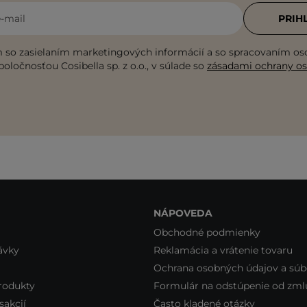
e-mail
PRIH
 so zasielaním marketingových informácií a so spracovaním o
poločnosťou Cosibella sp. z o.o., v súlade so
zásadami ochrany o
NÁPOVEDA
Obchodné podmienky
ávky
Reklamácia a vrátenie tovaru
Ochrana osobných údajov a súb
rodukty
Formulár na odstúpenie od zml
sakcií
Často kladené otázky