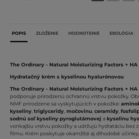
POPIS
ZLOŽENIE
HODNOTENIE
EKOLÓGIA
The Ordinary - Natural Moisturizing Factors + HA
Hydratačný krém s kyselinou hyalurónovou
The Ordinary - Natural Moisturizing Factors + HA
podporuje prirodzenú ochrannú vrstvu pokožky. Ob
NMF prirodzene sa vyskytujúcich v pokožke:
aminok
kyseliny
,
triglyceridy
,
močovinu
,
ceramidy
,
fosfoli
sodnú soľ kyseliny
pyroglutámovej
a
kyselinu hy
vonkajšiu vrstvu pokožky a udržujú hydratáciu bez
filmu. Krém poskytuje okamžité aj dlhodobé účinky,