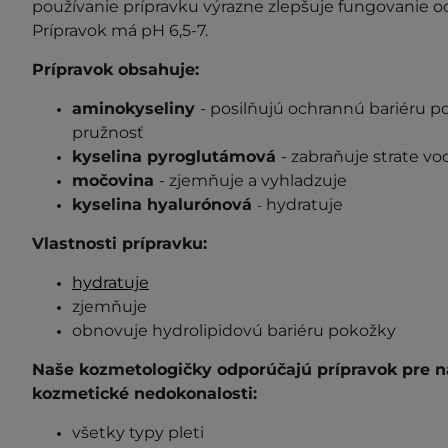
používanie prípravku výrazne zlepšuje fungovanie o
Prípravok má pH 6,5-7.
Prípravok obsahuje:
aminokyseliny
- posilňujú ochrannú bariéru po
pružnosť
kyselina pyroglutámová
- zabraňuje strate v
močovina
- zjemňuje a vyhladzuje
kyselina hyalurónová
hydratuje
-
Vlastnosti prípravku:
hydratuje
zjemňuje
obnovuje hydrolipidovú bariéru pokožky
Naše kozmetologičky odporúčajú prípravok pre na
kozmetické
nedokonalosti
:
všetky typy pleti