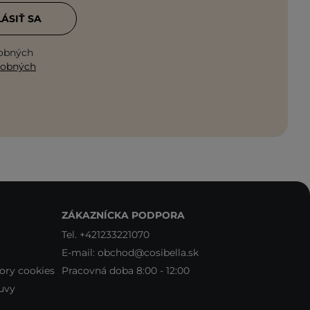
LÁSIŤ SA
sobných
sobných
ZÁKAZNÍCKA PODPORA
Tel.
+421233221070
E-mail:
obchod@cosibella.sk
ory cookies
Pracovná doba 8:00 - 12:00
uvy