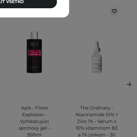
IŤ VŠETKO
Apis - Floral
The Ordinary -
Explosion -
Niacinamide 10% +
Vyhladzujúci
Zinc 1% - Sérum s
sprchový gél -
10% vitamínom B3
300ml
a 1% zinkom - 30