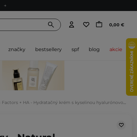
0,00 €
značky
bestsellery
spf
blog
akcie
actors + HA - Hydratačný krém s kyselinou hyalurónovou - 100 ml