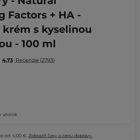
y - Natural
g Factors + HA -
 krém s kyselinou
ou - 100 ml
4.73
Recenzie
2793
 utorok
e od: 4,00 €.
Zobraziť
časy a cenu dopravy.