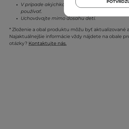
POTVRDZU
V prípade akýchkoľvek známok podráždenia, 
používať.
Uchovávajte mimo dosahu detí.
* Zloženie a obal produktu môžu byť aktualizované a 
Najaktuálnejšie informácie vždy nájdete na obale p
otázky?
Kontaktujte nás.