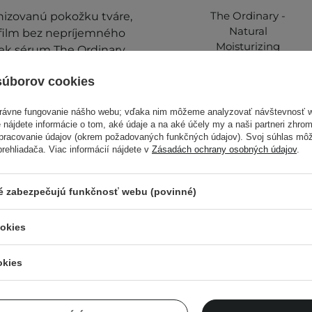
The Ordinary -
nizovanú pokožku tváre,
Natural
film bez nepríjemného
Moisturizing
ek sérum The Ordinary,
Factors + HA -
Krém používajte ráno a
Hydratačný krém s
súborov cookies
kyselinou
hyalurónovou - 30
ac informácií nájdete v
právne fungovanie nášho webu; vďaka nim môžeme analyzovať návštevnosť 
ml
 nájdete informácie o tom, aké údaje a na aké účely my a naši partneri zhr
spracovanie údajov (okrem požadovaných funkčných údajov). Svoj súhlas mô
ehliadača. Viac informácií nájdete v
Zásadách ochrany osobných údajov
.
7,90 €
ré zabezpečujú funkčnosť webu (povinné)
ookies
okies