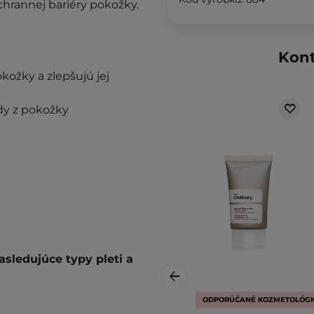
chrannej bariéry pokožky.
Kont
kožky a zlepšujú jej
ody z pokožky
sledujúce typy pleti a
ODPORÚČANÉ KOZMETOLÓG