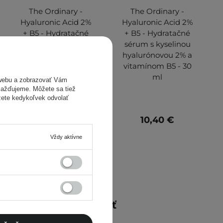
The Ordinary -
The Ordinary -
Hyaluronic Acid 2%
Hyaluronic Acid 2%
+ B5 - Hydratačné
+ B5 - Hydratačné
sérum s kyselinou
sérum s kyselinou
hyalurónovou 2% a
hyalurónovou 2% a
vitamínom B5 - 60
vitamínom B5 - 30
ml
ml
webu a zobrazovať Vám
omažďujeme. Môžete sa tiež
žete kedykoľvek odvolať
17,90 €
10,40 €
Vždy aktívne
Mohlo by vás zaujímať