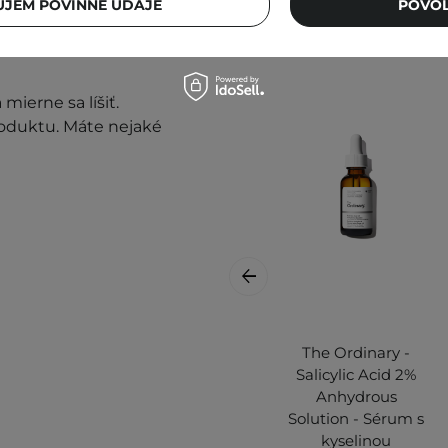
JEM POVINNÉ ÚDAJE
POVOL
prestaňte prípravok
mierne sa líšiť.
roduktu. Máte nejaké
The Ordinary -
Salicylic Acid 2%
Anhydrous
Solution - Sérum s
kyselinou