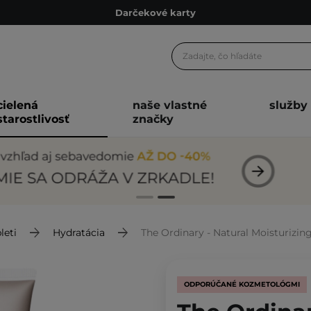
Darčekové karty
Ekologické balenie
Odmeňovací program
Odoslanie do 24 hod.
cielená
naše vlastné
služby
Darčekové karty
starostlivosť
značky
Ekologické balenie
leti
Hydratácia
The Ordinary - Natural Moisturizing F
ODPORÚČANÉ KOZMETOLÓGMI