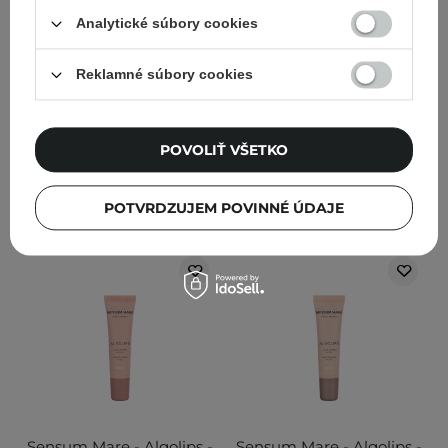
Lesklý olej na pery -
Bio-Retinol Glossy Lip Oil
Analytické súbory cookies
Dreamy Olive - 4ml
- Olejový lesk na pery s
retinolom - 15 ml
Reklamné súbory cookies
2
13,90 €
17,90 €
POVOLIŤ VŠETKO
PRIDAŤ DO KOŠÍKA
PRIDAŤ DO KOŠÍKA
POTVRDZUJEM POVINNÉ ÚDAJE
Sensum Mare - Algolips -
Sensum Mare - Algolips -