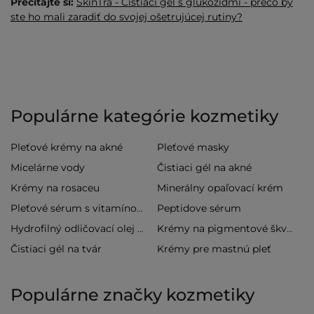
Prečítajte si:
SkinTra - Čistiaci gél s glukozidmi - prečo by
ste ho mali zaradiť do svojej ošetrujúcej rutiny?
Populárne kategórie kozmetiky
Pleťové krémy na akné
Pleťové masky
Micelárne vody
Čistiaci gél na akné
Krémy na rosaceu
Minerálny opaľovací krém
Peptidove sérum
Pleťové sérum s vitamínom C
Hydrofilný odličovací olej na tvár
Krémy na pigmentové škvrny
Čistiaci gél na tvár
Krémy pre mastnú pleť
Populárne značky kozmetiky