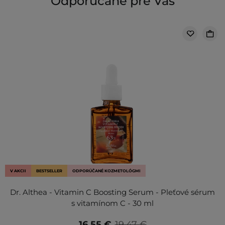
Odporúčané pre Vás
V AKCII
BESTSELLER
ODPORÚČANÉ KOZMETOLÓGMI
Dr. Althea - Vitamin C Boosting Serum - Pleťové sérum
s vitamínom C - 30 ml
16,55 €
19,47 €