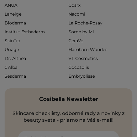
ANUA
Cosrx
Laneige
Nacomi
Bioderma
La Roche-Posay
Institut Esthederm
Some by Mi
SkinTra
CeraVe
Uriage
Haruharu Wonder
Dr. Althea
VT Cosmetics
d'Alba
Cocosolis
Sesderma
Embryolisse
Cosibella Newsletter
Skincare checklisty, odborné rady a novinky z
beauty sveta - priamo na Váš e-mail!