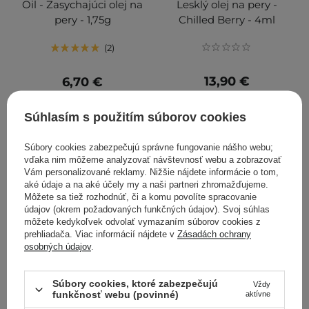
Oil - Zasychajúci olej na
Lesklý olej na pery -
pery - 1,75g
Chilled Berry - 4ml
2
13,90 €
6,70 €
PRIDAŤ DO KOŠÍKA
PRIDAŤ DO KOŠÍKA
Súhlasím s použitím súborov cookies
Súbory cookies zabezpečujú správne fungovanie nášho webu;
vďaka nim môžeme analyzovať návštevnosť webu a zobrazovať
Vám personalizované reklamy. Nižšie nájdete informácie o tom,
aké údaje a na aké účely my a naši partneri zhromažďujeme.
Môžete sa tiež rozhodnúť, či a komu povolíte spracovanie
údajov (okrem požadovaných funkčných údajov). Svoj súhlas
môžete kedykoľvek odvolať vymazaním súborov cookies z
prehliadača. Viac informácií nájdete v
Zásadách ochrany
osobných údajov
.
Súbory cookies, ktoré zabezpečujú
Vždy
funkčnosť webu (povinné)
Axis-y - Vita Glow Lip Oil -
Evolve Organic Beauty -
aktívne