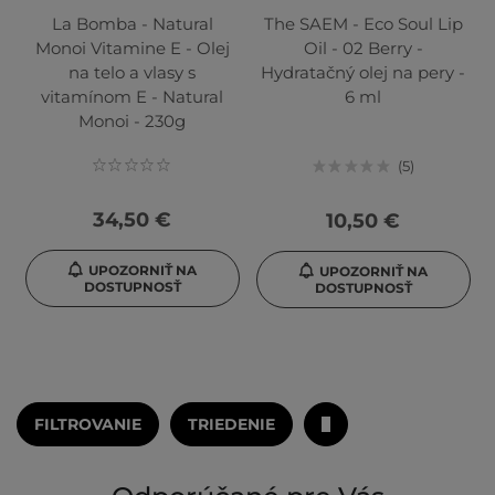
La Bomba - Natural
The SAEM - Eco Soul Lip
Monoi Vitamine E - Olej
Oil - 02 Berry -
na telo a vlasy s
Hydratačný olej na pery -
vitamínom E - Natural
6 ml
Monoi - 230g
5
34,50 €
10,50 €
UPOZORNIŤ NA
UPOZORNIŤ NA
DOSTUPNOSŤ
DOSTUPNOSŤ
FILTROVANIE
TRIEDENIE