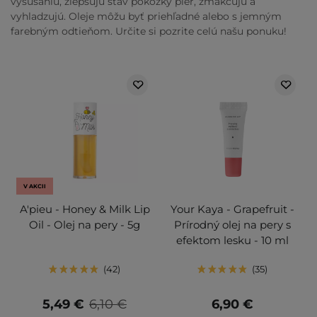
vysúšaniu, zlepšujú stav pokožky pier, zmäkčujú a
vyhladzujú. Oleje môžu byť priehľadné alebo s jemným
farebným odtieňom. Určite si pozrite celú našu ponuku!
V AKCII
A'pieu - Honey & Milk Lip
Your Kaya - Grapefruit -
Oil - Olej na pery - 5g
Prírodný olej na pery s
efektom lesku - 10 ml
42
35
5,49 €
6,10 €
6,90 €