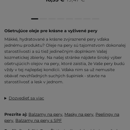
Ošetrujúce oleje pre krásne a vyživené pery
Mäkké, hydratované a krásne zvýraznené pery vďaka
jednému produktu? Oleje na pery sú tajomstvom dokonalej
starostlivosti a sú tiež jedinečným doplnkom Vašej
kozmetickej zbierky. Na našej stránke nájdete široký výber
ošetrujúcich olejov na pery, ktoré zaistia, že Vaše pery budú
vždy v tej najlepšej kondícii. Vďaka nim sa už nemusíte
obávať nevzhľadných suchých šupiniek - stavte na
starostlivosť a lesk v jednom.
Dozvedieť sa viac
Prezrite aj:
Balzamy na pery
,
Masky na pery
,
Peelingy na
pery
,
Balzamy na pery s SPF