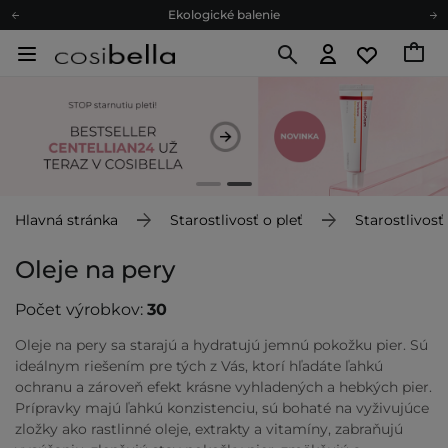
Odmeňovací program
Odoslanie do 24 hod.
Darčekové karty
Ekologické balenie
Hlavná stránka
Starostlivosť o pleť
Starostlivosť
Oleje na pery
Počet výrobkov:
30
Oleje na pery sa starajú a hydratujú jemnú pokožku pier. Sú
ideálnym riešením pre tých z Vás, ktorí hľadáte ľahkú
ochranu a zároveň efekt krásne vyhladených a hebkých pier.
Prípravky majú ľahkú konzistenciu, sú bohaté na vyživujúce
zložky ako rastlinné oleje, extrakty a vitamíny, zabraňujú