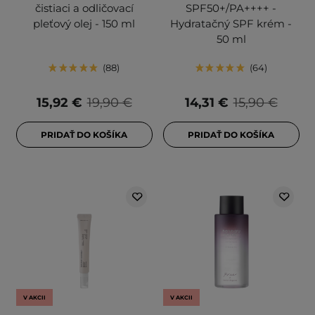
čistiaci a odličovací
SPF50+/PA++++ -
pleťový olej - 150 ml
Hydratačný SPF krém -
50 ml
88
64
15,92 €
19,90 €
14,31 €
15,90 €
PRIDAŤ DO KOŠÍKA
PRIDAŤ DO KOŠÍKA
V AKCII
V AKCII