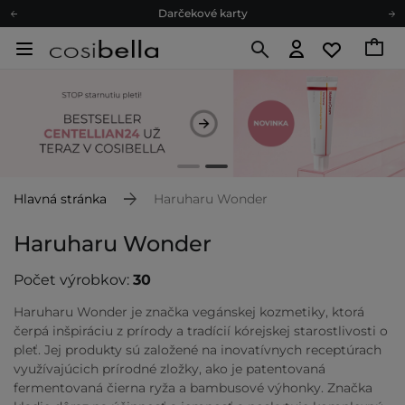
Ekologické balenie
Odmeňovací program
Odoslanie do 24 hod.
Darčekové karty
Ekologické balenie
Hlavná stránka
Haruharu Wonder
Haruharu Wonder
Počet výrobkov:
30
Haruharu Wonder je značka vegánskej kozmetiky, ktorá
čerpá inšpiráciu z prírody a tradícií kórejskej starostlivosti o
pleť. Jej produkty sú založené na inovatívnych receptúrach
využívajúcich prírodné zložky, ako je patentovaná
fermentovaná čierna ryža a bambusové výhonky. Značka