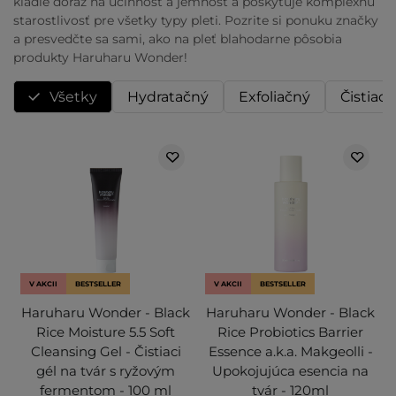
kladie dôraz na účinnosť a jemnosť a poskytuje komplexnú
starostlivosť pre všetky typy pleti. Pozrite si ponuku značky
a presvedčte sa sami, ako na pleť blahodarne pôsobia
produkty Haruharu Wonder!
Všetky
Hydratačný
Exfoliačný
Čistiaci
V AKCII
BESTSELLER
V AKCII
BESTSELLER
Haruharu Wonder - Black
Haruharu Wonder - Black
Rice Moisture 5.5 Soft
Rice Probiotics Barrier
Cleansing Gel - Čistiaci
Essence a.k.a. Makgeolli -
gél na tvár s ryžovým
Upokojujúca esencia na
fermentom - 100 ml
tvár - 120ml