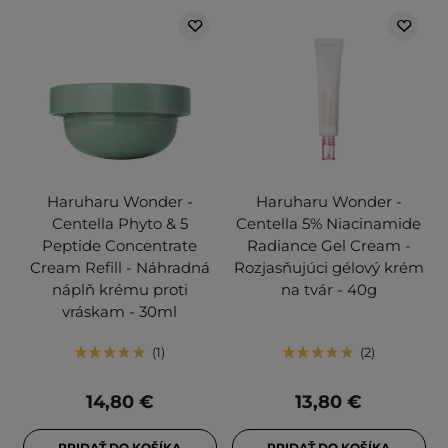
Haruharu Wonder -
Haruharu Wonder -
Centella Phyto & 5
Centella 5% Niacinamide
Peptide Concentrate
Radiance Gel Cream -
Cream Refill - Náhradná
Rozjasňujúci gélový krém
náplň krému proti
na tvár - 40g
vráskam - 30ml
1
2
14,80 €
13,80 €
PRIDAŤ DO KOŠÍKA
PRIDAŤ DO KOŠÍKA