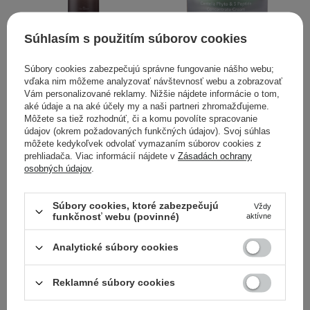
V AKCII
Súhlasím s použitím súborov cookies
Haruharu Wonder - Black
Haruharu Wonder -
Súbory cookies zabezpečujú správne fungovanie nášho webu;
Rice Hyaluronic Toner -
Centella Phyto & 5
vďaka nim môžeme analyzovať návštevnosť webu a zobrazovať
Hydratačné pleťové
Peptide Concentrate
Vám personalizované reklamy. Nižšie nájdete informácie o tom,
tonikum s ryžovým
Cream - Pleťový krém
aké údaje a na aké účely my a naši partneri zhromažďujeme.
extraktom - 300 ml
proti vráskam - 30 ml
Môžete sa tiež rozhodnúť, či a komu povolíte spracovanie
údajov (okrem požadovaných funkčných údajov). Svoj súhlas
môžete kedykoľvek odvolať vymazaním súborov cookies z
71
16
prehliadača. Viac informácií nájdete v
Zásadách ochrany
osobných údajov
.
17,93 €
23,90 €
17,60 €
Súbory cookies, ktoré zabezpečujú
Vždy
PRIDAŤ DO KOŠÍKA
PRIDAŤ DO KOŠÍKA
funkčnosť webu (povinné)
aktívne
Analytické súbory cookies
Reklamné súbory cookies