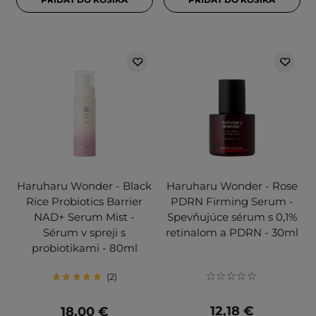
Haruharu Wonder - Black
Haruharu Wonder - Rose
Rice Probiotics Barrier
PDRN Firming Serum -
NAD+ Serum Mist -
Spevňujúce sérum s 0,1%
Sérum v spreji s
retinalom a PDRN - 30ml
probiotikami - 80ml
2
12,18 €
18,00 €