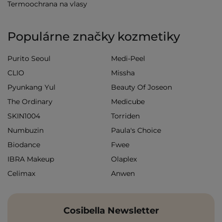
Termoochrana na vlasy
Populárne značky kozmetiky
Purito Seoul
Medi-Peel
CLIO
Missha
Pyunkang Yul
Beauty Of Joseon
The Ordinary
Medicube
SKIN1004
Torriden
Numbuzin
Paula's Choice
Biodance
Fwee
IBRA Makeup
Olaplex
Celimax
Anwen
Cosibella Newsletter