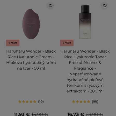
V AKCII
V AKCII
Haruharu Wonder - Black
Haruharu Wonder - Black
Rice Hyaluronic Cream -
Rice Hyaluronic Toner
Hĺbkovo hydratačný krém
Free of Alcohol &
na tvár - 50 ml
Fragrance -
Neparfumované
hydratačné pleťové
tonikum s ryžovým
extraktom - 300 ml
10
99
11,93 €
15,90 €
16,73 €
23,90 €