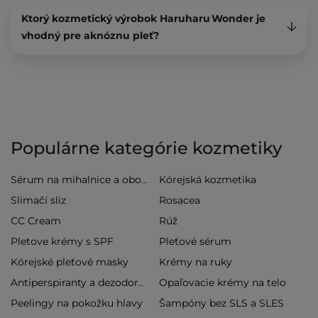
Ktorý kozmetický výrobok Haruharu Wonder je
vhodný pre aknóznu pleť?
Populárne kategórie kozmetiky
Kórejská kozmetika
Sérum na mihalnice a obočie
Slimačí sliz
Rosacea
CC Cream
Rúž
Pletove krémy s SPF
Pleťové sérum
Kórejské pleťové masky
Krémy na ruky
Opaľovacie krémy na telo
Antiperspiranty a dezodoranty
Peelingy na pokožku hlavy
Šampóny bez SLS a SLES