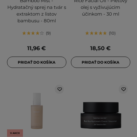
Bamboo Mist -
Rice Facial Oil - Pleťový
Hydratačný sprej na tvár s
olej s vyživujúcim
extraktom z listov
účinkom - 30 ml
bambusu - 80ml
9
10
11,96 €
18,50 €
PRIDAŤ DO KOŠÍKA
PRIDAŤ DO KOŠÍKA
V AKCII