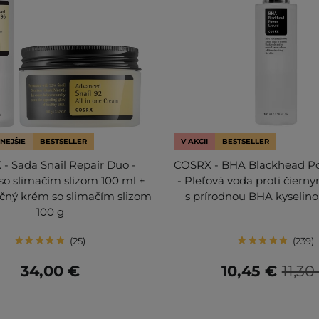
NEJŠIE
BESTSELLER
V AKCII
BESTSELLER
- Sada Snail Repair Duo -
COSRX - BHA Blackhead Po
so slimačím slizom 100 ml +
- Pleťová voda proti čier
čný krém so slimačím slizom
s prírodnou BHA kyselino
100 g
25
239
34,00 €
10,45 €
11,30