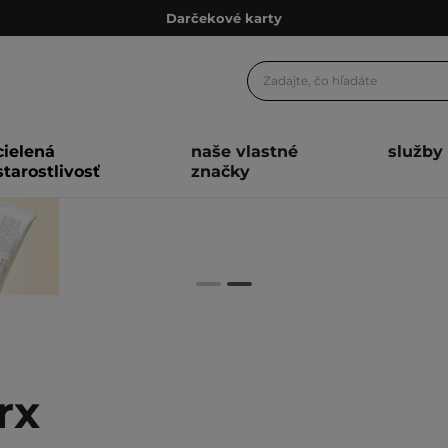
Darčekové karty
Ekologické balenie
Odmeňovací program
Odoslanie do 24 hod.
cielená
naše vlastné
služby
Darčekové karty
starostlivosť
značky
Ekologické balenie
rx