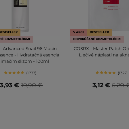
BESTSELLER
V AKCII
BESTSELLER
NÉ KOZMETOLÓGMI
ODPORÚČANÉ KOZMETOLÓGMI
- Advanced Snail 96 Mucin
COSRX - Master Patch Orig
sence - Hydratačná esencia
Liečivé náplasti na akn
slimačím slizom - 100ml
1733
1322
13,93 €
19,90 €
3,12 €
5,20 