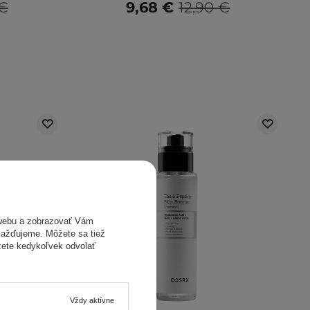
 €
9,68 €
12,90 €
webu a zobrazovať Vám
omažďujeme. Môžete sa tiež
žete kedykoľvek odvolať
Vždy aktívne