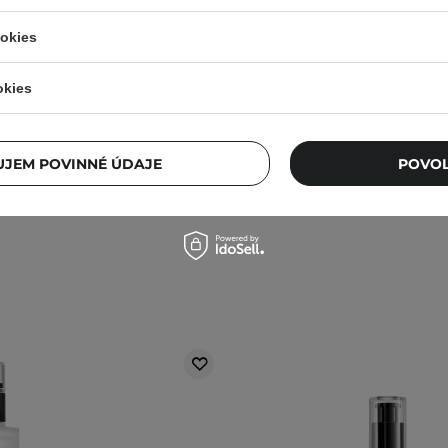
BESTSELLER
V AKCII
BESTSELLER
ookies
 - Ultra - Light Invisible
COSRX - The Peptide C
en SPF50+/PA++++ - Ľahký
Hydrogel Eye Patch - Hy
okies
čný opaľovací krém - 50 ml
náplasti pod oči s kol
85g/60ks
156
37
JEM POVINNÉ ÚDAJE
POVOL
9,73 €
13,90 €
14,70 €
24,50