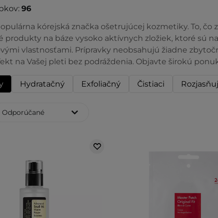
bkov:
96
opulárna kórejská značka ošetrujúcej kozmetiky. To, čo 
 produkty na báze vysoko aktívnych zložiek, ktoré sú n
ovými vlastnosťami. Prípravky neobsahujú žiadne zbytočn
fekt na Vašej pleti bez podráždenia. Objavte širokú ponu
y
Hydratačný
Exfoliačný
Čistiaci
Rozjasňuj
Odporúčané