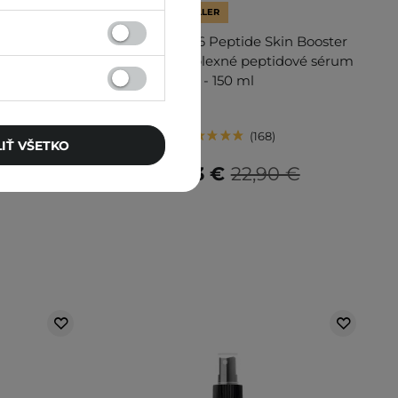
V AKCII
BESTSELLER
ollagen
COSRX - The 6 Peptide Skin Booster
drogélové
Serum - Komplexné peptidové sérum
agénom -
- 150 ml
168
IŤ VŠETKO
 €
16,03 €
22,90 €