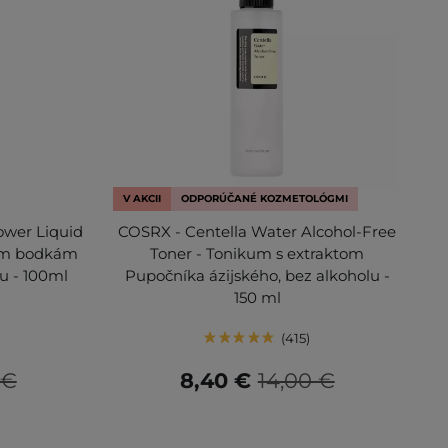
V AKCII
ODPORÚČANÉ KOZMETOLÓGMI
wer Liquid
COSRX - Centella Water Alcohol-Free
nym bodkám
Toner - Tonikum s extraktom
u - 100ml
Pupočníka ázijského, bez alkoholu -
150 ml
415
 €
8,40 €
14,00 €