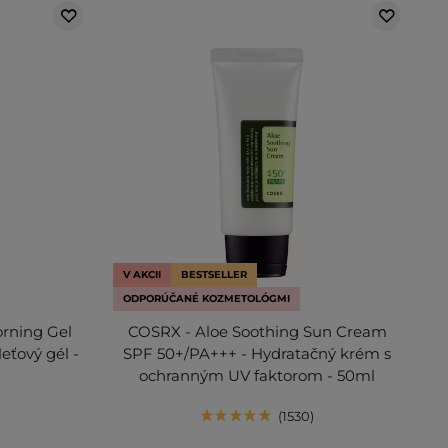
V AKCII
BESTSELLER
ODPORÚČANÉ KOZMETOLÓGMI
rning Gel
COSRX - Aloe Soothing Sun Cream
leťový gél -
SPF 50+/PA+++ - Hydratačný krém s
ochranným UV faktorom - 50ml
1530