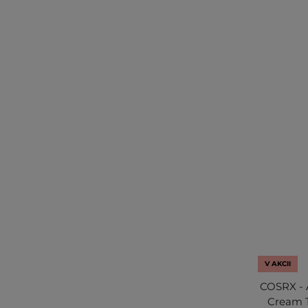
V AKCII
COSRX - A
Cream T