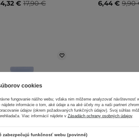
14,32 €
17,90 €
6,44 €
9,90
súborov cookies
právne fungovanie nášho webu; vďaka nim môžeme analyzovať návštevnosť 
 nájdete informácie o tom, aké údaje a na aké účely my a naši partneri zhr
spracovanie údajov (okrem požadovaných funkčných údajov). Svoj súhlas mô
ehliadača. Viac informácií nájdete v
Zásadách ochrany osobných údajov
.
ré zabezpečujú funkčnosť webu (povinné)