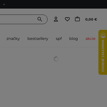
0,00 €
značky
bestsellery
spf
blog
akcie