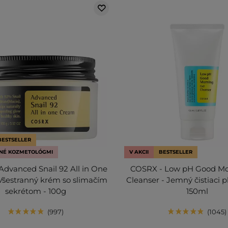
BESTSELLER
NÉ KOZMETOLÓGMI
V AKCII
BESTSELLER
dvanced Snail 92 All in One
COSRX - Low pH Good Mo
Všestranný krém so slimačím
Cleanser - Jemný čistiaci p
sekrétom - 100g
150ml
997
1045