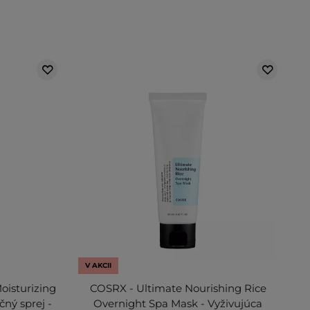
V AKCII
oisturizing
COSRX - Ultimate Nourishing Rice
ný sprej -
Overnight Spa Mask - Vyživujúca