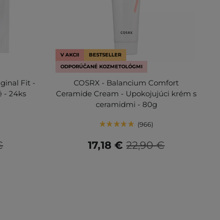
V AKCII
BESTSELLER
ODPORÚČANÉ KOZMETOLÓGMI
inal Fit -
COSRX - Balancium Comfort
é - 24ks
Ceramide Cream - Upokojujúci krém s
ceramidmi - 80g
966
€
17,18 €
22,90 €