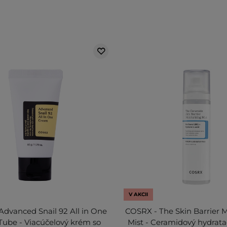
V AKCII
dvanced Snail 92 All in One
COSRX - The Skin Barrier M
ube - Viacúčelový krém so
Mist - Ceramidový hydratač