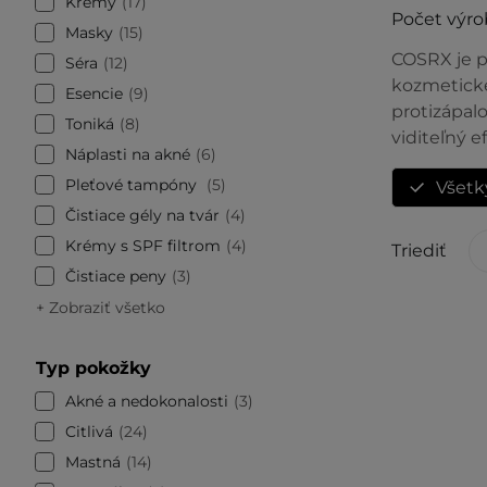
Krémy
17
Počet výro
Masky
15
COSRX je p
Séra
12
kozmetické
Esencie
9
protizápal
Toniká
8
viditeľný e
Náplasti na akné
6
Pleťové tampóny
5
Všetk
Čistiace gély na tvár
4
Krémy s SPF filtrom
4
Triediť
Čistiace peny
3
+ Zobraziť všetko
Typ pokožky
Akné a nedokonalosti
3
Citlivá
24
Mastná
14