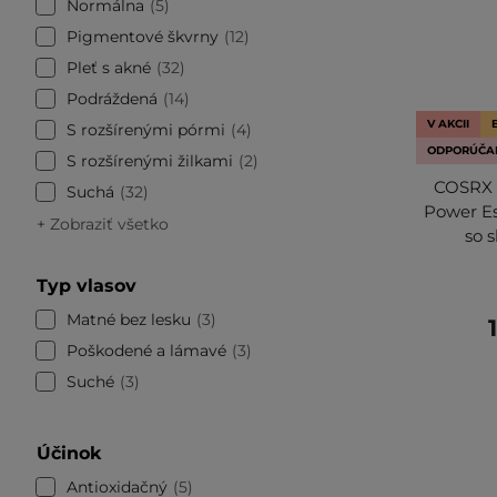
Normálna
5
Pigmentové škvrny
12
Pleť s akné
32
Podráždená
14
V AKCII
S rozšírenými pórmi
4
ODPORÚČA
S rozšírenými žilkami
2
COSRX 
Suchá
32
Power Es
+ Zobraziť všetko
so 
Typ vlasov
Matné bez lesku
3
Poškodené a lámavé
3
Suché
3
Účinok
Antioxidačný
5