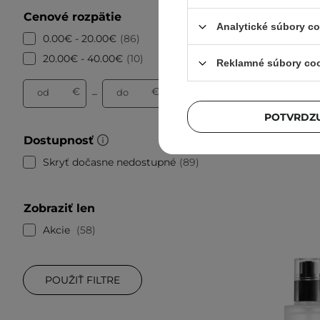
V AKCII
Cenové rozpätie
Analytické súbory c
COSRX
0.00€ - 20.00€
86
Sunscre
20.00€ - 40.00€
10
Reklamné súbory co
hydrata
€
€
od
do
–
POTVRDZU
Dostupnosť
Skryť dočasne nedostupné
89
Zobraziť len
Akcie
58
POUŽIŤ FILTRE