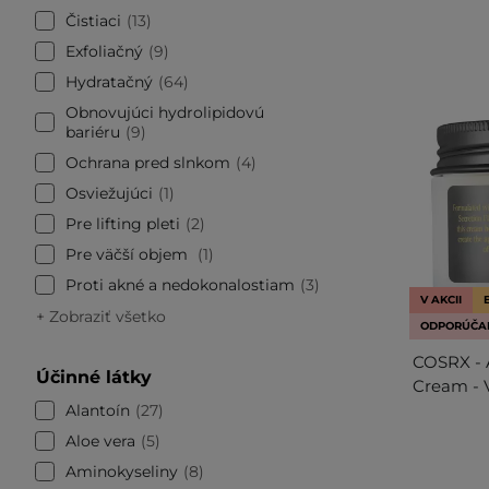
Čistiaci
13
Exfoliačný
9
Hydratačný
64
Obnovujúci hydrolipidovú
bariéru
9
Ochrana pred slnkom
4
Osviežujúci
1
Pre lifting pleti
2
Pre väčší objem
1
Proti akné a nedokonalostiam
3
V AKCII
+ Zobraziť všetko
ODPORÚČA
COSRX - A
Účinné látky
Cream - 
Alantoín
27
Aloe vera
5
Aminokyseliny
8