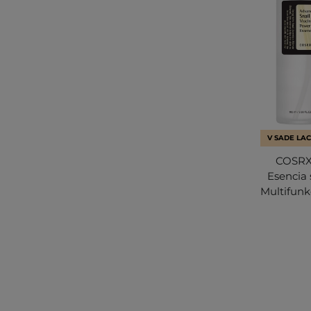
V SADE LAC
COSRX 
Esencia 
Multifunk