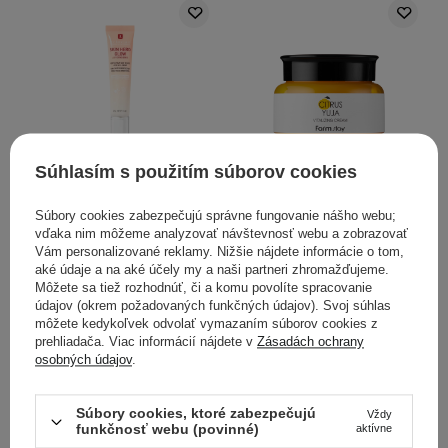
Súhlasím s použitím súborov cookies
Erborian - Skin Hero Glow
Farmstay - Citrus Yuja
- Skrášľujúci krém na tvár
Vitalizing Cream -
Súbory cookies zabezpečujú správne fungovanie nášho webu;
- 40ml
Revitalizačný krém na
vďaka nim môžeme analyzovať návštevnosť webu a zobrazovať
Vám personalizované reklamy. Nižšie nájdete informácie o tom,
tvár s extraktom z yuzu -
aké údaje a na aké účely my a naši partneri zhromažďujeme.
100 g
Môžete sa tiež rozhodnúť, či a komu povolíte spracovanie
údajov (okrem požadovaných funkčných údajov). Svoj súhlas
4
môžete kedykoľvek odvolať vymazaním súborov cookies z
prehliadača. Viac informácií nájdete v
Zásadách ochrany
osobných údajov
.
59,00 €
12,90 €
PRIDAŤ DO KOŠÍKA
Súbory cookies, ktoré zabezpečujú
PRIDAŤ DO KOŠÍKA
Vždy
funkčnosť webu (povinné)
aktívne