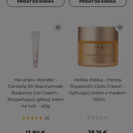
PRIDAŤ DO KOŠÍKA
PRIDAŤ DO KOŠÍKA
Haruharu Wonder -
Holika Holika - Honey
Centella 5% Niacinamide
Royalactin Glow Cream -
Radiance Gel Cream -
Vyživujúci krém s medom
Rozjasňujúci gélový krém
- 50ml
na tvár - 40g
2
38,16 €
13,80 €