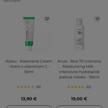
spoznajte!
A'pieu - Kalamansi Cream
Anua - Rice 70 Intensive
- Krém s vitamínom C -
Moisturizing Milk -
50ml
Intenzívne hydratačné
pleťové mlieko - 150ml
16
22
13,90 €
19,00 €