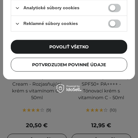
Analytické súbory cookies
Reklamné súbory cookies
POVOLIŤ VŠETKO
POTVRDZUJEM POVINNÉ ÚDAJE
Goodal - Green Tangerine
Goodal - Green Tangerine
Vita C Dark Spot Care
Vita C Dark Spot Tone Up
Cream - Rozjasňujúci
SPF50+ PA++++ -
krém s vitamínom C -
Tónovací krém s
50ml
vitamínom C - 50ml
9
10
20,50 €
12,95 €