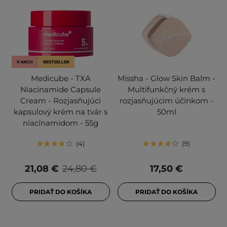
V AKCII
BESTSELLER
Medicube - TXA
Missha - Glow Skin Balm -
Niacinamide Capsule
Multifunkčný krém s
Cream - Rozjasňujúci
rozjasňujúcim účinkom -
kapsulový krém na tvár s
50ml
niacínamidom - 55g
4
9
21,08 €
24,80 €
17,50 €
PRIDAŤ DO KOŠÍKA
PRIDAŤ DO KOŠÍKA