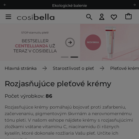
Ekologické balenie
Odmeňovací program
Odoslanie do 24 hod.
Darčekové karty
Ekologické balenie
Hlavná stránka
Starostlivosť o pleť
Pleťové kré
Rozjasňujúce pleťové krémy
Počet výrobkov:
86
Rozjasňujúce krémy pomáhajú bojovať proti zafarbeniu,
začervenaniu, pigmentovým škvrnám a nerovnomernému
tónu pleti. V našom eshope nájdete krémy s rozjasňujúcimi
zložkami vrátane vitamínu C, niacínamidu či rôznych
kyselín, ktoré dokonale rozžiaria Vašu pleť. Určite ich