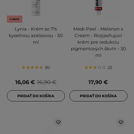
V AKCII
Lynia - Krém so 7%
Medi-Peel - Melanon x
kyselinou azelaovou - 50
Cream - Rozjasňujúci
ml
krém pre redukciu
pigmentových škvŕn - 30
ml
6
2
16,06 €
16,90 €
17,90 €
PRIDAŤ DO KOŠÍKA
PRIDAŤ DO KOŠÍKA