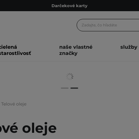
Darčekové karty
Ekologické balenie
Odmeňovací program
Odoslanie do 24 hod.
cielená
naše vlastné
služby
Darčekové karty
starostlivosť
značky
Ekologické balenie
Telové oleje
ové oleje