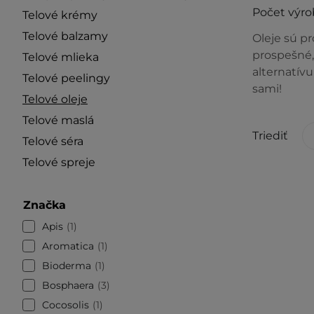
Počet výro
Telové krémy
Telové balzamy
Oleje sú p
prospešné,
Telové mlieka
alternatív
Telové peelingy
sami!
Telové oleje
Telové maslá
Triediť
Telové séra
Telové spreje
Značka
Apis
1
Aromatica
1
Bioderma
1
Bosphaera
3
Cocosolis
1