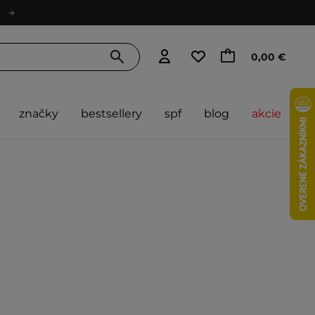
0,00 €
značky
bestsellery
spf
blog
akcie