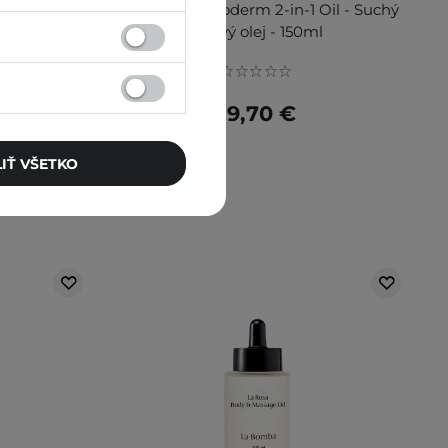
r Dry Oil -
Bioderma - Atoderm 2-in-1 Oil - Suchý
 - 110 ml
telový olej - 150ml
19,70 €
IŤ VŠETKO