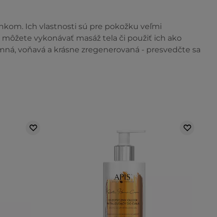
nkom. Ich vlastnosti sú pre pokožku veľmi
m môžete vykonávať masáž tela či použiť ich ako
emná, voňavá a krásne zregenerovaná - presvedčte sa