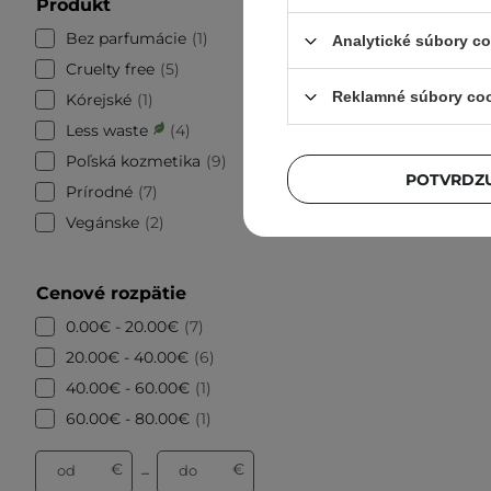
Produkt
Your Ka
vôňou
Bez parfumácie
1
Analytické súbory c
Cruelty free
5
Reklamné súbory co
Kórejské
1
Less waste
4
Poľská kozmetika
9
POTVRDZU
Prírodné
7
Vegánske
2
Cenové rozpätie
0.00€ - 20.00€
7
20.00€ - 40.00€
6
40.00€ - 60.00€
1
60.00€ - 80.00€
1
€
€
od
do
–