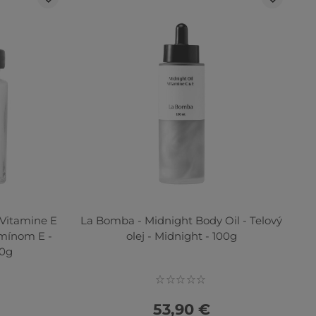
 Vitamine E
La Bomba - Midnight Body Oil - Telový
tamínom E -
olej - Midnight - 100g
30g
53,90 €