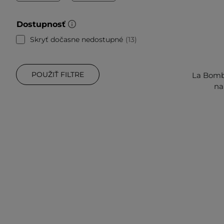
Dostupnosť
Skryť dočasne nedostupné
13
POUŽIŤ FILTRE
La Bomb
na