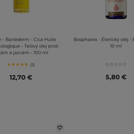
 - Bariéderm - Cica Huile
Bosphaera - Éterický olej -
logique - Telový olej proti
10 ml
riám a jazvám - 100 ml
2
5,80 €
12,70 €