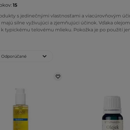
bkov:
15
rodukty s jedinečnými vlastnosťami a viacúrovňovým úči
 majú silne vyživujúci a zjemňujúci účinok. Vďaka olejo
u k typickému telovému mlieku. Pokožka je po použití j
Odporúčané