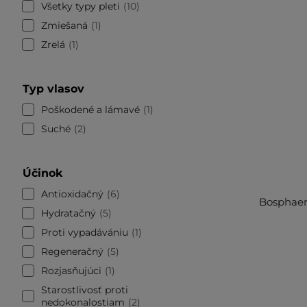
Všetky typy pleti
10
Zmiešaná
1
Zrelá
1
Typ vlasov
Poškodené a lámavé
1
Suché
2
Účinok
Antioxidačný
6
Bosphaera
Hydratačný
5
Proti vypadávániu
1
Regeneračný
5
Rozjasňujúci
1
Starostlivosť proti
nedokonalostiam
2