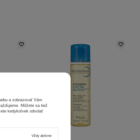
webu a zobrazovať Vám
omažďujeme. Môžete sa tiež
žete kedykoľvek odvolať
Vždy aktívne