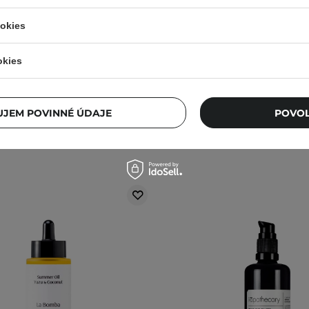
ya - Relaxačný telový olej s
Cocosolis - Collagen Booste
 kokosu a mandlí - 50 ml
Suchý olej na telo a tvár
ookies
1
okies
25,60 €
11,90 €
JEM POVINNÉ ÚDAJE
POVOL