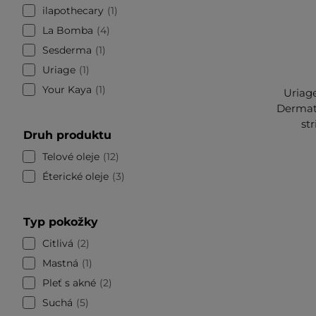
ilapothecary
1
La Bomba
4
Sesderma
1
Uriage
1
Your Kaya
1
Uriage
Dermato
st
Druh produktu
Telové oleje
12
Éterické oleje
3
Typ pokožky
Citlivá
2
Mastná
1
Pleť s akné
2
Suchá
5