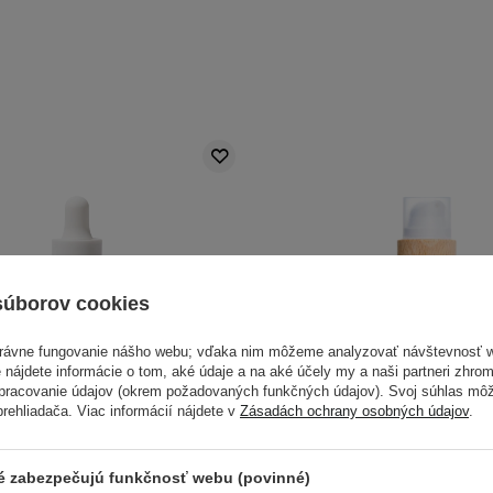
súborov cookies
právne fungovanie nášho webu; vďaka nim môžeme analyzovať návštevnosť 
 nájdete informácie o tom, aké údaje a na aké účely my a naši partneri zhr
spracovanie údajov (okrem požadovaných funkčných údajov). Svoj súhlas mô
ehliadača. Viac informácií nájdete v
Zásadách ochrany osobných údajov
.
ré zabezpečujú funkčnosť webu (povinné)