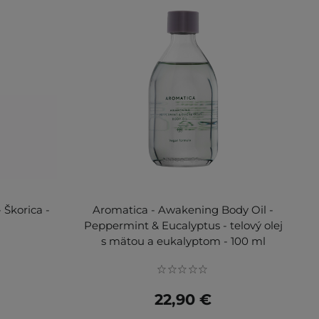
 Škorica -
Aromatica - Awakening Body Oil -
Peppermint & Eucalyptus - telový olej
s mätou a eukalyptom - 100 ml
22,90 €