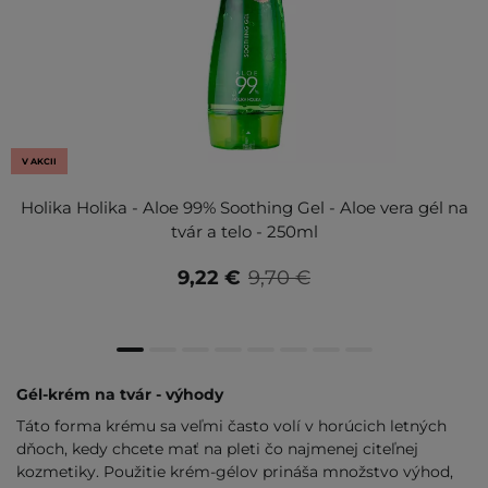
V AKCII
Holika Holika - Aloe 99% Soothing Gel - Aloe vera gél na
tvár a telo - 250ml
9,22 €
9,70 €
Gél-krém na tvár - výhody
Táto forma krému sa veľmi často volí v horúcich letných
dňoch, kedy chcete mať na pleti čo najmenej citeľnej
kozmetiky. Použitie krém-gélov prináša množstvo výhod,