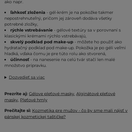
ako napr.
ľahkosť zloženia
- gél-krém je na pokožke takmer
nepostrehnuteľný, pričom jej zároveň dodáva všetky
potrebné zložky,
rýchle vstrebávanie
- gélové textúry sa v porovnaní s
klasickými krémami rýchlo vstrebávajú,
skvelý podklad pod make-up
- môžete ho použiť ako
hydratačný podklad pod make-up. Pokožka je po géli veľmi
hladká, vďaka čomu je pre túto rolu ako stvorená,
účinnosť
- na nanesenie na celú tvár stačí len malé
množstvo prípravku.
Dozvedieť sa viac
Prezrite aj:
Gélove pleťové masky
,
Alginátové pleťové
masky
,
Pleťové hmly
Prečítajte si:
Kozmetika pre mužov - čo by sme mali nájsť v
pánskej kozmetickej taštičke?