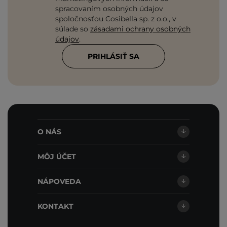
spracovaním osobných údajov
spoločnosťou Cosibella sp. z o.o., v
súlade so
zásadami ochrany osobných
údajov
.
PRIHLÁSIŤ SA
O NÁS
MÔJ ÚČET
NÁPOVEDA
KONTAKT