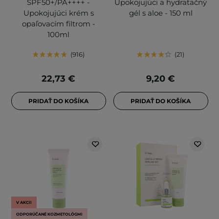
SPF50+/PA++++ -
Upokojujúci a hydratačný
Upokojujúci krém s
gél s aloe - 150 ml
opaľovacím filtrom -
100ml
916
21
22,73 €
9,20 €
PRIDAŤ DO KOŠÍKA
PRIDAŤ DO KOŠÍKA
V AKCII
ODPORÚČANÉ KOZMETOLÓGMI