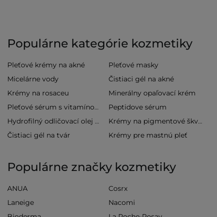
Populárne kategórie kozmetiky
Pleťové krémy na akné
Pleťové masky
Micelárne vody
Čistiaci gél na akné
Krémy na rosaceu
Minerálny opaľovací krém
Peptidove sérum
Pleťové sérum s vitamínom C
Hydrofilný odličovací olej na tvár
Krémy na pigmentové škvrny
Čistiaci gél na tvár
Krémy pre mastnú pleť
Populárne značky kozmetiky
ANUA
Cosrx
Laneige
Nacomi
Bioderma
La Roche-Posay