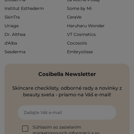
Institut Esthederm
Some by Mi
SkinTra
CeraVe
Uriage
Haruharu Wonder
Dr. Althea
VT Cosmetics
d'Alba
Cocosolis
Sesderma
Embryolisse
Cosibella Newsletter
Skincare checklisty, odborné rady a novinky z
beauty sveta - priamo na Váš e-mail!
Zadajte Váš e-mail
Súhlasím so zasielaním
marketingových informácií a so