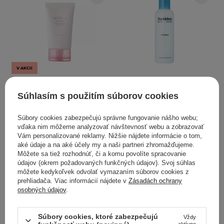
V AKCII
SKIN1004 - Poremizing
Torriden - Dive-In For
Light Gel Cream - Ľahký
Men Gel Lotion - Gélová
Súhlasím s použitím súborov cookies
krém-gél pre zníženie
hydratačná emulzia pre
viditeľnosti pórov - 75 ml
mužskú pokožku - 200ml
Súbory cookies zabezpečujú správne fungovanie nášho webu;
vďaka nim môžeme analyzovať návštevnosť webu a zobrazovať
Vám personalizované reklamy. Nižšie nájdete informácie o tom,
25
aké údaje a na aké účely my a naši partneri zhromažďujeme.
Môžete sa tiež rozhodnúť, či a komu povolíte spracovanie
18,10 €
19,86 €
20,90 €
údajov (okrem požadovaných funkčných údajov). Svoj súhlas
môžete kedykoľvek odvolať vymazaním súborov cookies z
prehliadača. Viac informácií nájdete v
Zásadách ochrany
PRIDAŤ DO KOŠÍKA
PRIDAŤ DO KOŠÍKA
osobných údajov
.
Súbory cookies, ktoré zabezpečujú
Vždy
aktívne