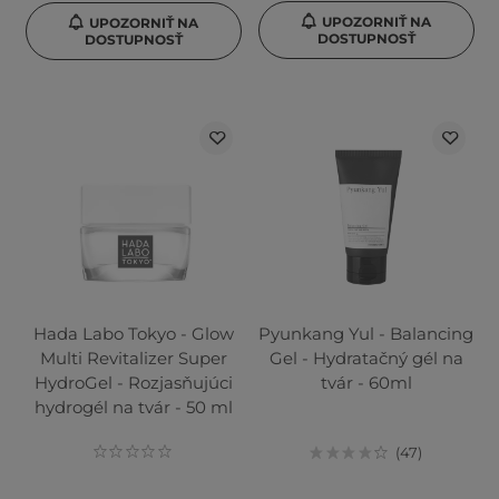
UPOZORNIŤ NA
UPOZORNIŤ NA
DOSTUPNOSŤ
DOSTUPNOSŤ
Hada Labo Tokyo - Glow
Pyunkang Yul - Balancing
Multi Revitalizer Super
Gel - Hydratačný gél na
HydroGel - Rozjasňujúci
tvár - 60ml
hydrogél na tvár - 50 ml
47