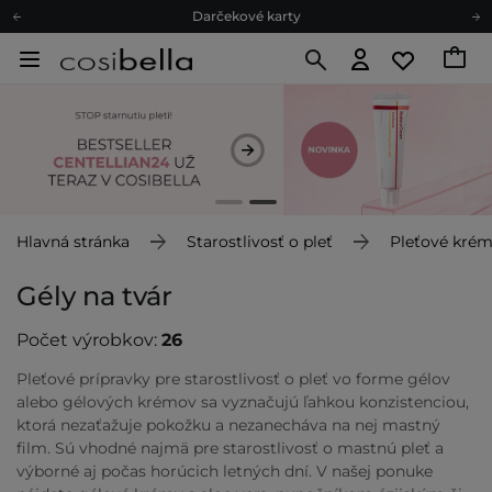
Ekologické balenie
Odmeňovací program
Odoslanie do 24 hod.
Darčekové karty
Ekologické balenie
Hlavná stránka
Starostlivosť o pleť
Pleťové kré
Gély na tvár
Počet výrobkov:
26
Pleťové prípravky pre starostlivosť o pleť vo forme gélov
alebo gélových krémov sa vyznačujú ľahkou konzistenciou,
ktorá nezaťažuje pokožku a nezanecháva na nej mastný
film. Sú vhodné najmä pre starostlivosť o mastnú pleť a
výborné aj počas horúcich letných dní. V našej ponuke