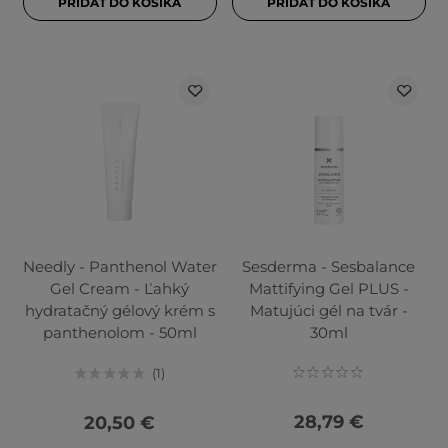
PRIDAŤ DO KOŠÍKA
PRIDAŤ DO KOŠÍKA
Needly - Panthenol Water
Sesderma - Sesbalance
Gel Cream - Ľahký
Mattifying Gel PLUS -
hydratačný gélový krém s
Matujúci gél na tvár -
panthenolom - 50ml
30ml
1
28,79 €
20,50 €