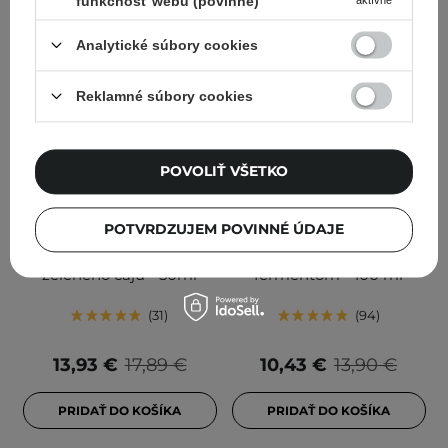
funkčnosť webu (povinné)
Analytické súbory cookies
Reklamné súbory cookies
V AKCII
BESTSELLER
POVOLIŤ VŠETKO
COSRX - Hydrium Green
Haruharu Wonder - Black
Tea Aqua Soothing Gel
Rice Moisture 5.5 Soft
POTVRDZUJEM POVINNÉ ÚDAJE
Cream - Upokojujúci
Cleansing Gel - Čistiaci
krém s extraktom zo
gél na tvár s ryžovým
zeleného čaju - 50ml
fermentom - 100 ml
31
94
13,93 €
17,89 €
10,43 €
13,90 €
PRIDAŤ DO KOŠÍKA
PRIDAŤ DO KOŠÍKA