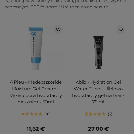
nájdete gélové krémy s aloe vera, pupočníkom ázijským či
ochrannými SPF faktormi! Určite sa na ne pozrite.
A'Pieu - Madecassoside
Abib - Hydration Gel
Moisture Gel Cream -
Water Tube - Hĺbkovo
Vyživujúci a hydratačný
hydratačný gél na tvár -
gél-krém - 50ml
75 ml
16
3
11,62 €
27,00 €