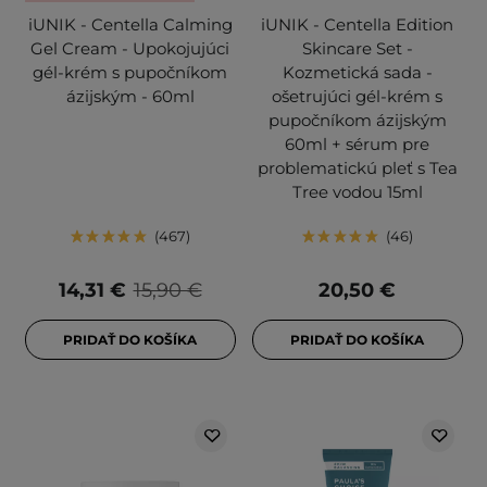
iUNIK - Centella Calming
iUNIK - Centella Edition
Gel Cream - Upokojujúci
Skincare Set -
gél-krém s pupočníkom
Kozmetická sada -
ázijským - 60ml
ošetrujúci gél-krém s
pupočníkom ázijským
60ml + sérum pre
problematickú pleť s Tea
Tree vodou 15ml
467
46
14,31 €
15,90 €
20,50 €
PRIDAŤ DO KOŠÍKA
PRIDAŤ DO KOŠÍKA