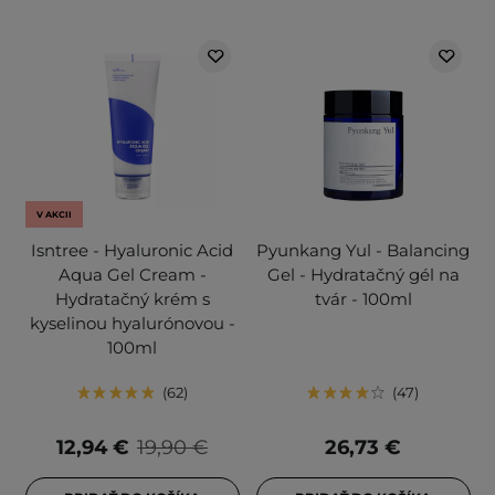
V AKCII
Isntree - Hyaluronic Acid
Pyunkang Yul - Balancing
Aqua Gel Cream -
Gel - Hydratačný gél na
Hydratačný krém s
tvár - 100ml
kyselinou hyalurónovou -
100ml
62
47
12,94 €
19,90 €
26,73 €