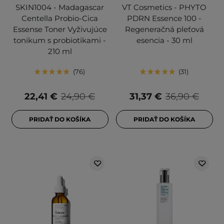
SKIN1004 - Madagascar
VT Cosmetics - PHYTO
Centella Probio-Cica
PDRN Essence 100 -
Essense Toner Vyživujúce
Regeneračná pleťová
tonikum s probiotikami -
esencia - 30 ml
210 ml
76
31
22,41 €
24,90 €
31,37 €
36,90 €
PRIDAŤ DO KOŠÍKA
PRIDAŤ DO KOŠÍKA