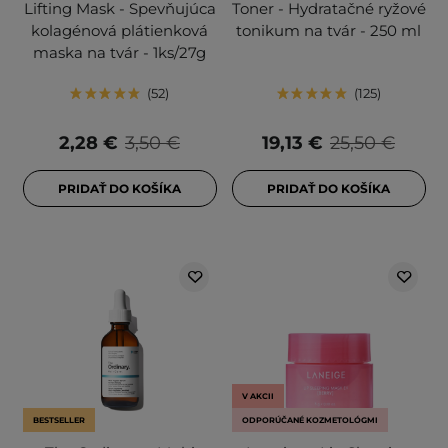
Lifting Mask - Spevňujúca
Toner - Hydratačné ryžové
kolagénová plátienková
tonikum na tvár - 250 ml
maska na tvár - 1ks/27g
52
125
2,28 €
3,50 €
19,13 €
25,50 €
PRIDAŤ DO KOŠÍKA
PRIDAŤ DO KOŠÍKA
V AKCII
BESTSELLER
ODPORÚČANÉ KOZMETOLÓGMI