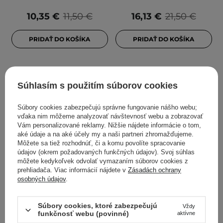
10,35 €
11,50 €
16,13 €
21,50 €
PRIDAŤ DO KOŠÍKA
PRIDAŤ DO KOŠÍKA
Súhlasím s použitím súborov cookies
Súbory cookies zabezpečujú správne fungovanie nášho webu;
vďaka nim môžeme analyzovať návštevnosť webu a zobrazovať
Vám personalizované reklamy. Nižšie nájdete informácie o tom,
aké údaje a na aké účely my a naši partneri zhromažďujeme.
Môžete sa tiež rozhodnúť, či a komu povolíte spracovanie
údajov (okrem požadovaných funkčných údajov). Svoj súhlas
V AKCII
V AKCII
môžete kedykoľvek odvolať vymazaním súborov cookies z
Beauty of Joseon - Apricot
Celimax - Derma Nature
prehliadača. Viac informácií nájdete v
Zásadách ochrany
osobných údajov
.
Blossom Peeling Gel -
Fresh Blackhead Jojoba
Marhuľový gélový peeling
Cleansing Oil - Hydrofilný
- 100ml
olej na čistenie tváre -
Súbory cookies, ktoré zabezpečujú
Vždy
funkčnosť webu (povinné)
150ml
aktívne