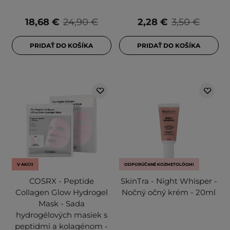
18,68 €
24,90 €
2,28 €
3,50 €
PRIDAŤ DO KOŠÍKA
PRIDAŤ DO KOŠÍKA
V AKCII
ODPORÚČANÉ KOZMETOLÓGMI
COSRX - Peptide
SkinTra - Night Whisper -
Collagen Glow Hydrogel
Nočný očný krém - 20ml
Mask - Sada
hydrogélových masiek s
peptidmi a kolagénom -