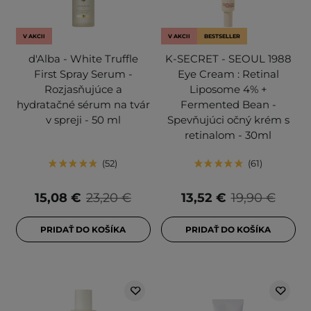
V AKCII
V AKCII
BESTSELLER
d'Alba - White Truffle
K-SECRET - SEOUL 1988
First Spray Serum -
Eye Cream : Retinal
Rozjasňujúce a
Liposome 4% +
hydratačné sérum na tvár
Fermented Bean -
v spreji - 50 ml
Spevňujúci očný krém s
retinalom - 30ml
52
61
15,08 €
23,20 €
13,52 €
19,90 €
PRIDAŤ DO KOŠÍKA
PRIDAŤ DO KOŠÍKA