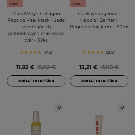
V AKCII
V AKCII
Mary&May - Collagen
Geek & Gorgeous -
Peptide Vital Mask - Sada
Happier Barrier -
spevňujúcich
Regeneračný krém - 50ml
plátienkových masiek na
tvár - 30ks
143
209
11,93 €
15,90 €
13,21 €
13,90 €
PRIDAŤ DO KOŠÍKA
PRIDAŤ DO KOŠÍKA