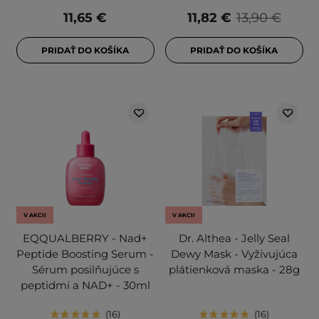
11,65 €
11,82 €
13,90 €
PRIDAŤ DO KOŠÍKA
PRIDAŤ DO KOŠÍKA
V AKCII
V AKCII
EQQUALBERRY - Nad+
Dr. Althea - Jelly Seal
Peptide Boosting Serum -
Dewy Mask - Vyživujúca
Sérum posilňujúce s
plátienková maska - 28g
peptidmi a NAD+ - 30ml
16
16