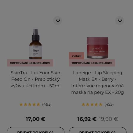
V AKCII
ODPORÚČANÉ KOZMETOLÓGMI
ODPORÚČANÉ KOZMETOLÓGMI
SkinTra - Let Your Skin
Laneige - Lip Sleeping
Feed On - Prebiotický
Mask EX - Berry -
vyživujúci krém - 50ml
Intenzívne regeneračná
maska na pery EX - 20g
493
423
17,00 €
16,92 €
19,90 €
PRIDAŤ DO KOŠÍKA
PRIDAŤ DO KOŠÍKA