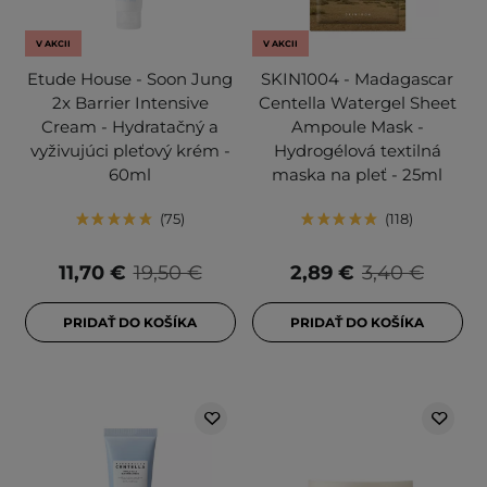
V AKCII
V AKCII
Etude House - Soon Jung
SKIN1004 - Madagascar
2x Barrier Intensive
Centella Watergel Sheet
Cream - Hydratačný a
Ampoule Mask -
vyživujúci pleťový krém -
Hydrogélová textilná
60ml
maska na pleť - 25ml
75
118
11,70 €
19,50 €
2,89 €
3,40 €
PRIDAŤ DO KOŠÍKA
PRIDAŤ DO KOŠÍKA