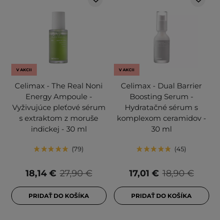
V AKCII
V AKCII
Celimax - The Real Noni
Celimax - Dual Barrier
Energy Ampoule -
Boosting Serum -
Vyživujúce pleťové sérum
Hydratačné sérum s
s extraktom z moruše
komplexom ceramidov -
indickej - 30 ml
30 ml
79
45
18,14 €
27,90 €
17,01 €
18,90 €
PRIDAŤ DO KOŠÍKA
PRIDAŤ DO KOŠÍKA