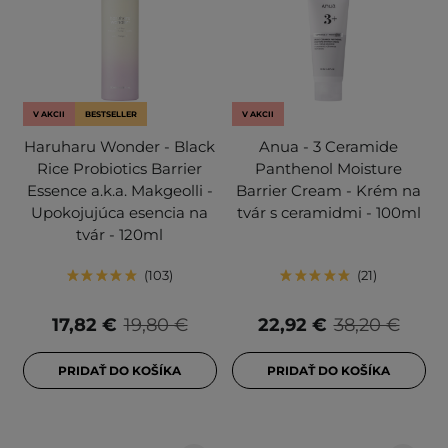
V AKCII
BESTSELLER
V AKCII
Haruharu Wonder - Black
Anua - 3 Ceramide
Rice Probiotics Barrier
Panthenol Moisture
Essence a.k.a. Makgeolli -
Barrier Cream - Krém na
Upokojujúca esencia na
tvár s ceramidmi - 100ml
tvár - 120ml
103
21
17,82 €
19,80 €
22,92 €
38,20 €
PRIDAŤ DO KOŠÍKA
PRIDAŤ DO KOŠÍKA