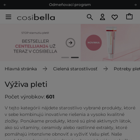
Odoslanie do 24 hod.
Darčekové karty
Ekologické balenie
Odmeňovací program
Odoslanie do 24 hod.
Darčekové karty
Ekologické balenie
Hlavná stránka
Cielená starostlivosť
Potreby plet
Výživa pleti
Počet výrobkov:
601
V tejto kategórii nájdete starostlivo vybrané produkty, ktoré
v sebe kombinujú inovatívne riešenia a vysoko kvalitné
zložky. Ponúkame produkty, ktoré sú plné aktívnych látok,
ako sú vitamíny, ceramidy alebo rastlinné extrakty, ktoré
pomáhajú intenzívne obnoviť a vyživiť Vašu pleť. Naše