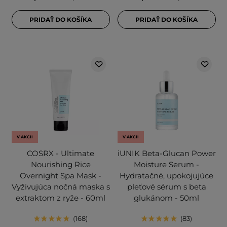
PRIDAŤ DO KOŠÍKA
PRIDAŤ DO KOŠÍKA
V AKCII
V AKCII
COSRX - Ultimate
iUNIK Beta-Glucan Power
Nourishing Rice
Moisture Serum -
Overnight Spa Mask -
Hydratačné, upokojujúce
Vyživujúca nočná maska s
pleťové sérum s beta
extraktom z ryže - 60ml
glukánom - 50ml
168
83