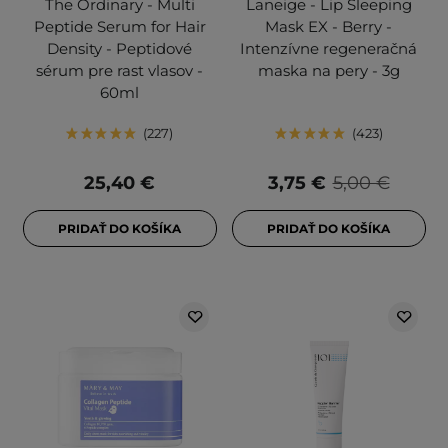
The Ordinary - Multi
Laneige - Lip Sleeping
Peptide Serum for Hair
Mask EX - Berry -
Density - Peptidové
Intenzívne regeneračná
sérum pre rast vlasov -
maska na pery - 3g
60ml
227
423
25,40 €
3,75 €
5,00 €
PRIDAŤ DO KOŠÍKA
PRIDAŤ DO KOŠÍKA