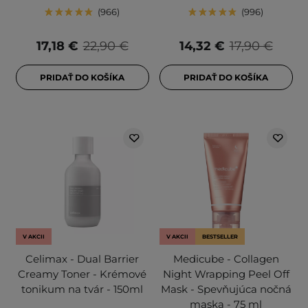
966
996
17,18 €
22,90 €
14,32 €
17,90 €
PRIDAŤ DO KOŠÍKA
PRIDAŤ DO KOŠÍKA
V AKCII
V AKCII
BESTSELLER
Celimax - Dual Barrier
Medicube - Collagen
Creamy Toner - Krémové
Night Wrapping Peel Off
tonikum na tvár - 150ml
Mask - Spevňujúca nočná
maska - 75 ml