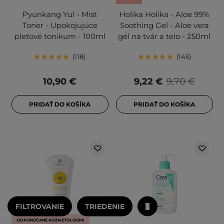
Pyunkang Yul - Mist
Holika Holika - Aloe 99%
Toner - Upokojujúce
Soothing Gel - Aloe vera
pleťové tonikum - 100ml
gél na tvár a telo - 250ml
118
145
10,90 €
9,22 €
9,70 €
PRIDAŤ DO KOŠÍKA
PRIDAŤ DO KOŠÍKA
FILTROVANIE
TRIEDENIE
V AKCII
ODPORÚČANÉ KOZMETOLÓGMI