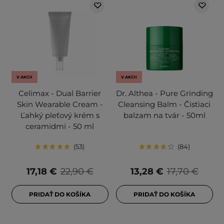
V AKCII
V AKCII
Celimax - Dual Barrier
Dr. Althea - Pure Grinding
Skin Wearable Cream -
Cleansing Balm - Čistiaci
Ľahký pleťový krém s
balzam na tvár - 50ml
ceramidmi - 50 ml
53
84
17,18 €
22,90 €
13,28 €
17,70 €
PRIDAŤ DO KOŠÍKA
PRIDAŤ DO KOŠÍKA