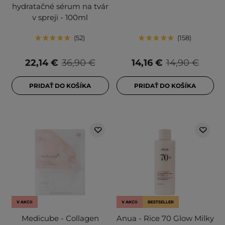
hydratačné sérum na tvár
v spreji - 100ml
52
158
22,14 €
36,90 €
14,16 €
14,90 €
PRIDAŤ DO KOŠÍKA
PRIDAŤ DO KOŠÍKA
V AKCII
V AKCII
BESTSELLER
Medicube - Collagen
Anua - Rice 70 Glow Milky