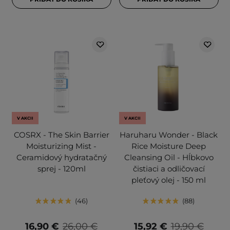
V AKCII
V AKCII
COSRX - The Skin Barrier
Haruharu Wonder - Black
Moisturizing Mist -
Rice Moisture Deep
Ceramidový hydratačný
Cleansing Oil - Hĺbkovo
sprej - 120ml
čistiaci a odličovací
pleťový olej - 150 ml
46
88
16,90 €
26,00 €
15,92 €
19,90 €