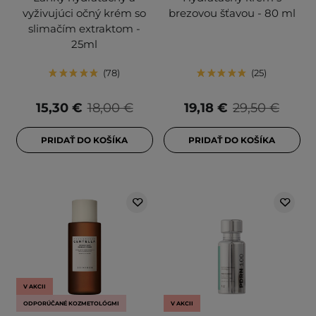
vyživujúci očný krém so
brezovou šťavou - 80 ml
slimačím extraktom -
25ml
78
25
15,30 €
18,00 €
19,18 €
29,50 €
PRIDAŤ DO KOŠÍKA
PRIDAŤ DO KOŠÍKA
V AKCII
ODPORÚČANÉ KOZMETOLÓGMI
V AKCII