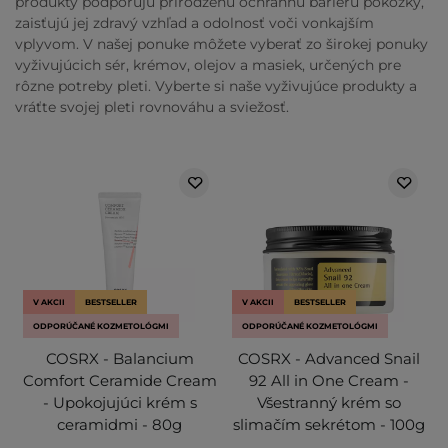
produkty podporujú prirodzenú ochrannú bariéru pokožky,
zaisťujú jej zdravý vzhľad a odolnosť voči vonkajším
vplyvom. V našej ponuke môžete vyberať zo širokej ponuky
vyživujúcich sér, krémov, olejov a masiek, určených pre
rôzne potreby pleti. Vyberte si naše vyživujúce produkty a
vráťte svojej pleti rovnováhu a sviežosť.
V AKCII
BESTSELLER
V AKCII
BESTSELLER
ODPORÚČANÉ KOZMETOLÓGMI
ODPORÚČANÉ KOZMETOLÓGMI
COSRX - Balancium
COSRX - Advanced Snail
Comfort Ceramide Cream
92 All in One Cream -
- Upokojujúci krém s
Všestranný krém so
ceramidmi - 80g
slimačím sekrétom - 100g