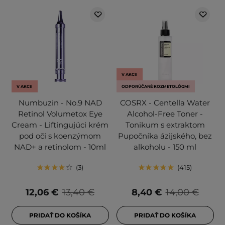
V AKCII
V AKCII
ODPORÚČANÉ KOZMETOLÓGMI
Numbuzin - No.9 NAD
COSRX - Centella Water
Retinol Volumetox Eye
Alcohol-Free Toner -
Cream - Liftingujúci krém
Tonikum s extraktom
pod oči s koenzýmom
Pupočníka ázijského, bez
NAD+ a retinolom - 10ml
alkoholu - 150 ml
3
415
12,06 €
13,40 €
8,40 €
14,00 €
PRIDAŤ DO KOŠÍKA
PRIDAŤ DO KOŠÍKA