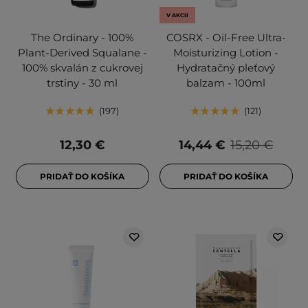
V AKCII
The Ordinary - 100%
COSRX - Oil-Free Ultra-
Plant-Derived Squalane -
Moisturizing Lotion -
100% skvalán z cukrovej
Hydratačný pleťový
trstiny - 30 ml
balzam - 100ml
197
121
12,30 €
14,44 €
15,20 €
PRIDAŤ DO KOŠÍKA
PRIDAŤ DO KOŠÍKA