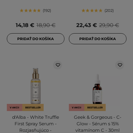
192
202
14,18 €
18,90 €
22,43 €
29,90 €
PRIDAŤ DO KOŠÍKA
PRIDAŤ DO KOŠÍKA
V AKCII
BESTSELLER
V AKCII
BESTSELLER
d'Alba - White Truffle
Geek & Gorgeous - C-
First Spray Serum -
Glow - Sérum s 15%
Rozjasňujúco -
vitamínom C - 30ml