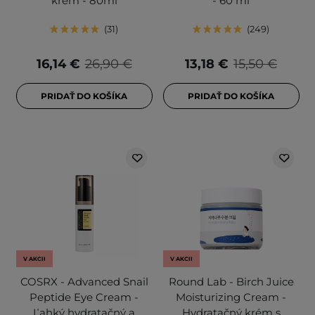
krém - 80ml
- 60 ml
31
249
16,14 €
26,90 €
13,18 €
15,50 €
PRIDAŤ DO KOŠÍKA
PRIDAŤ DO KOŠÍKA
V AKCII
V AKCII
COSRX - Advanced Snail
Round Lab - Birch Juice
Peptide Eye Cream -
Moisturizing Cream -
Ľahký hydratačný a
Hydratačný krém s