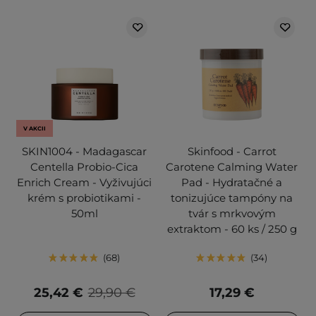
V AKCII
SKIN1004 - Madagascar
Skinfood - Carrot
Centella Probio-Cica
Carotene Calming Water
Enrich Cream - Vyživujúci
Pad - Hydratačné a
krém s probiotikami -
tonizujúce tampóny na
50ml
tvár s mrkvovým
extraktom - 60 ks / 250 g
68
34
25,42 €
29,90 €
17,29 €