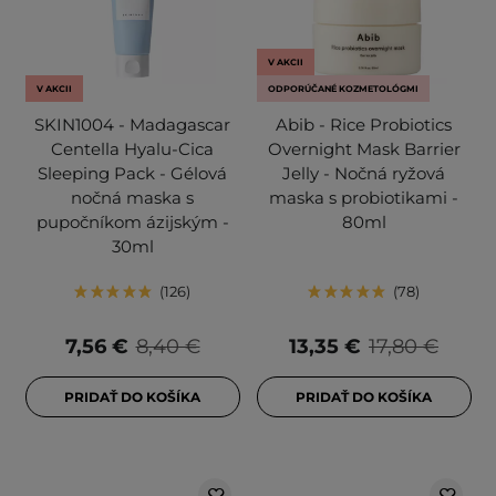
V AKCII
V AKCII
ODPORÚČANÉ KOZMETOLÓGMI
SKIN1004 - Madagascar
Abib - Rice Probiotics
Centella Hyalu-Cica
Overnight Mask Barrier
Sleeping Pack - Gélová
Jelly - Nočná ryžová
nočná maska s
maska s probiotikami -
pupočníkom ázijským -
80ml
30ml
126
78
7,56 €
8,40 €
13,35 €
17,80 €
PRIDAŤ DO KOŠÍKA
PRIDAŤ DO KOŠÍKA