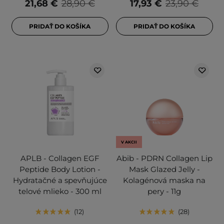
21,68 €
28,90 €
17,93 €
23,90 €
PRIDAŤ DO KOŠÍKA
PRIDAŤ DO KOŠÍKA
V AKCII
APLB - Collagen EGF
Abib - PDRN Collagen Lip
Peptide Body Lotion -
Mask Glazed Jelly -
Hydratačné a spevňujúce
Kolagénová maska na
telové mlieko - 300 ml
pery - 11g
12
28