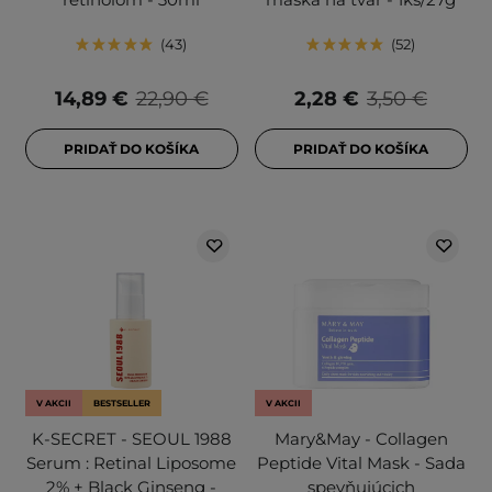
43
52
14,89 €
22,90 €
2,28 €
3,50 €
PRIDAŤ DO KOŠÍKA
PRIDAŤ DO KOŠÍKA
V AKCII
BESTSELLER
V AKCII
K-SECRET - SEOUL 1988
Mary&May - Collagen
Serum : Retinal Liposome
Peptide Vital Mask - Sada
2% + Black Ginseng -
spevňujúcich