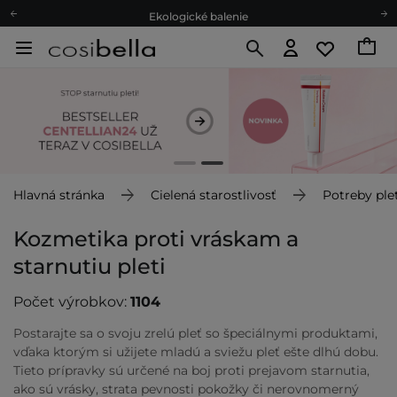
Ekologické balenie
Odmeňovací program
Odoslanie do 24 hod.
Darčekové karty
Ekologické balenie
Hlavná stránka
Cielená starostlivosť
Potreby plet
Kozmetika proti vráskam a
starnutiu pleti
Počet výrobkov:
1104
Postarajte sa o svoju zrelú pleť so špeciálnymi produktami,
vďaka ktorým si užijete mladú a sviežu pleť ešte dlhú dobu.
Tieto prípravky sú určené na boj proti prejavom starnutia,
ako sú vrásky, strata pevnosti pokožky či nerovnomerný