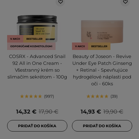
V AKCII
BESTSELLER
ODPORÚČANÉ KOZMETOLÓGMI
V AKCII
BESTSELLER
COSRX - Advanced Snail
Beauty of Joseon - Revive
92 All in One Cream -
Under Eye Patch Ginseng
Všestranný krém so
+ Retinal - Spevňujúce
slimačím sekrétom - 100g
hydrogélové náplasti pod
oči - 60ks
997
39
14,32 €
17,90 €
14,93 €
19,90 €
PRIDAŤ DO KOŠÍKA
PRIDAŤ DO KOŠÍKA