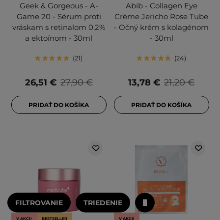
Geek & Gorgeous - A-
Abib - Collagen Eye
Game 20 - Sérum proti
Crème Jericho Rose Tube
vráskam s retinalom 0,2%
- Očný krém s kolagénom
a ektoínom - 30ml
- 30ml
21
24
26,51 €
27,90 €
13,78 €
21,20 €
PRIDAŤ DO KOŠÍKA
PRIDAŤ DO KOŠÍKA
FILTROVANIE
TRIEDENIE
V AKCII
BESTSELLER
V AKCII