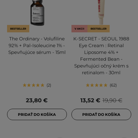
BESTSELLER
V AKCII
BESTSELLER
The Ordinary - Volufiline
K-SECRET - SEOUL 1988
92% + Pal-Isoleucine 1% -
Eye Cream : Retinal
Spevňujúce sérum - 15ml
Liposome 4% +
Fermented Bean -
Spevňujúci očný krém s
retinalom - 30ml
2
62
23,80 €
13,52 €
19,90 €
PRIDAŤ DO KOŠÍKA
PRIDAŤ DO KOŠÍKA