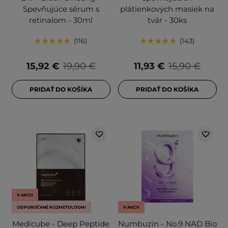
Spevňujúce sérum s
plátienkových masiek na
retinalom - 30ml
tvár - 30ks
116
143
15,92 €
19,90 €
11,93 €
15,90 €
PRIDAŤ DO KOŠÍKA
PRIDAŤ DO KOŠÍKA
V AKCII
ODPORÚČANÉ KOZMETOLÓGMI
V AKCII
Medicube - Deep Peptide
Numbuzin - No.9 NAD Bio