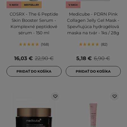
V AKCII
BESTSELLER
V AKCII
COSRX - The 6 Peptide
Medicube - PDRN Pink
Skin Booster Serum -
Collagen Jelly Gel Mask -
Komplexné peptidové
Spevňujúca hydrogélová
sérum - 150 ml
maska na tvár - 1ks / 28g
168
82
16,03 €
22,90 €
5,18 €
6,90 €
PRIDAŤ DO KOŠÍKA
PRIDAŤ DO KOŠÍKA