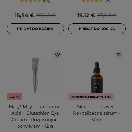
84
24
15,54 €
25,90 €
19,12 €
23,90 €
PRIDAŤ DO KOŠÍKA
PRIDAŤ DO KOŠÍKA
V AKCII
ODPORÚČANÉ KOZMETOLÓGMI
Mary&May - Tranexamic
SkinTra - Reviver -
Acid + Glutathion Eye
Revitalizačné sérum -
Cream - Rozjasňujúci
30ml
očný krém - 12 g