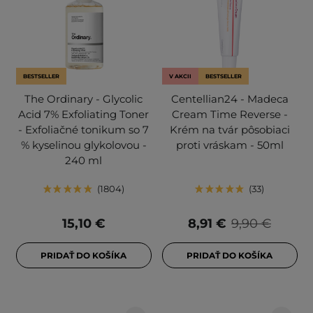
BESTSELLER
V AKCII
BESTSELLER
The Ordinary - Glycolic
Centellian24 - Madeca
Acid 7% Exfoliating Toner
Cream Time Reverse -
- Exfoliačné tonikum so 7
Krém na tvár pôsobiaci
% kyselinou glykolovou -
proti vráskam - 50ml
240 ml
1804
33
15,10 €
8,91 €
9,90 €
PRIDAŤ DO KOŠÍKA
PRIDAŤ DO KOŠÍKA