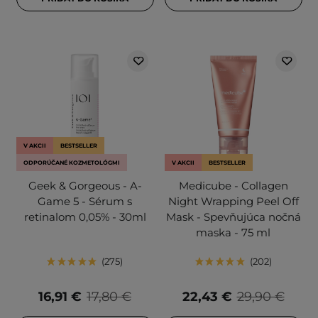
V AKCII
BESTSELLER
ODPORÚČANÉ KOZMETOLÓGMI
V AKCII
BESTSELLER
Geek & Gorgeous - A-
Medicube - Collagen
Game 5 - Sérum s
Night Wrapping Peel Off
retinalom 0,05% - 30ml
Mask - Spevňujúca nočná
maska - 75 ml
275
202
16,91 €
17,80 €
22,43 €
29,90 €