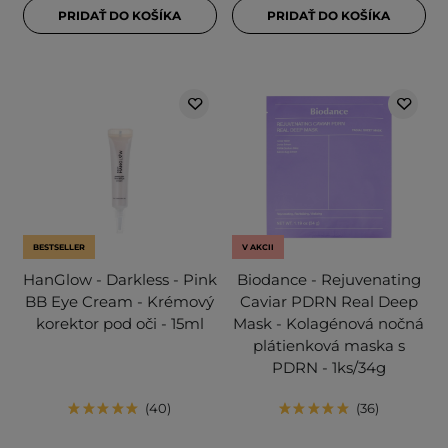
PRIDAŤ DO KOŠÍKA
PRIDAŤ DO KOŠÍKA
BESTSELLER
V AKCII
HanGlow - Darkless - Pink
Biodance - Rejuvenating
BB Eye Cream - Krémový
Caviar PDRN Real Deep
korektor pod oči - 15ml
Mask - Kolagénová nočná
plátienková maska s
PDRN - 1ks/34g
40
36