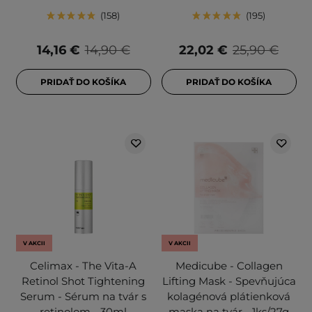
158
195
14,16 €
14,90 €
22,02 €
25,90 €
PRIDAŤ DO KOŠÍKA
PRIDAŤ DO KOŠÍKA
V AKCII
V AKCII
Celimax - The Vita-A
Medicube - Collagen
Retinol Shot Tightening
Lifting Mask - Spevňujúca
Serum - Sérum na tvár s
kolagénová plátienková
retinolom - 30ml
maska na tvár - 1ks/27g