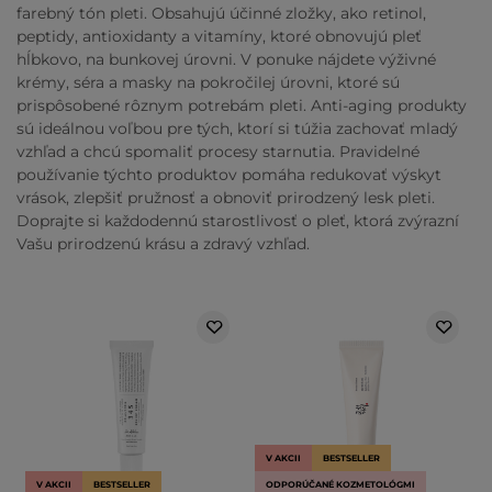
farebný tón pleti. Obsahujú účinné zložky, ako retinol,
peptidy, antioxidanty a vitamíny, ktoré obnovujú pleť
hĺbkovo, na bunkovej úrovni. V ponuke nájdete výživné
krémy, séra a masky na pokročilej úrovni, ktoré sú
prispôsobené rôznym potrebám pleti. Anti-aging produkty
sú ideálnou voľbou pre tých, ktorí si túžia zachovať mladý
vzhľad a chcú spomaliť procesy starnutia. Pravidelné
používanie týchto produktov pomáha redukovať výskyt
vrások, zlepšiť pružnosť a obnoviť prirodzený lesk pleti.
Doprajte si každodennú starostlivosť o pleť, ktorá zvýrazní
Vašu prirodzenú krásu a zdravý vzhľad.
V AKCII
BESTSELLER
V AKCII
BESTSELLER
ODPORÚČANÉ KOZMETOLÓGMI