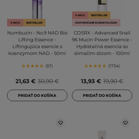
V AKCII
BESTSELLER
V AKCII
BESTSELLER
ODPORÚČANÉ KOZMETOLÓGMI
Numbuzin - No.9 NAD Bio
COSRX - Advanced Snail
Lifting Essence -
96 Mucin Power Essence -
Liftingujúca esencie s
Hydratačná esencia so
koenzýmom NAD - 50ml
slimačím slizom - 100ml
57
1734
21,63 €
30,90 €
13,93 €
19,90 €
PRIDAŤ DO KOŠÍKA
PRIDAŤ DO KOŠÍKA