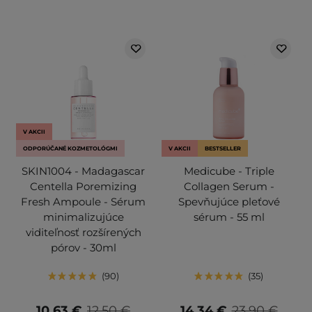
V AKCII
ODPORÚČANÉ KOZMETOLÓGMI
V AKCII
BESTSELLER
SKIN1004 - Madagascar
Medicube - Triple
Centella Poremizing
Collagen Serum -
Fresh Ampoule - Sérum
Spevňujúce pleťové
minimalizujúce
sérum - 55 ml
viditeľnosť rozšírených
pórov - 30ml
90
35
10,63 €
12,50 €
14,34 €
23,90 €