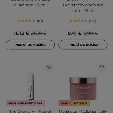
glukánom - 50ml
Hydratačný opaľovací
krém - 15 ml
83
195
16,13 €
21,50 €
9,41 €
9,90 €
PRIDAŤ DO KOŠÍKA
PRIDAŤ DO KOŠÍKA
ODPORÚČANÉ KOZMETOLÓGMI
V AKCII
BESTSELLER
The Ordinary - Retinal
Medicube - Collagen Jelly