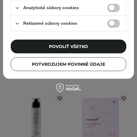
Analytické súbory cookies
Medicube - PDRN Pink
Medicube - PDRN Pink
Collagen Capsule Cream
Vita Coating Mask -
- Kolagénový krém na
Regeneračná plátienková
Reklamné súbory cookies
tvár - 55g
maska s PDRN - 22g
12
39
POVOLIŤ VŠETKO
22,02 €
25,90 €
2,28 €
3,80 €
POTVRDZUJEM POVINNÉ ÚDAJE
PRIDAŤ DO KOŠÍKA
PRIDAŤ DO KOŠÍKA