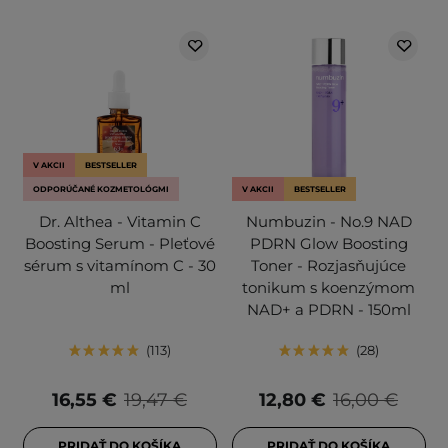
V AKCII
BESTSELLER
ODPORÚČANÉ KOZMETOLÓGMI
V AKCII
BESTSELLER
Dr. Althea - Vitamin C
Numbuzin - No.9 NAD
Boosting Serum - Pleťové
PDRN Glow Boosting
sérum s vitamínom C - 30
Toner - Rozjasňujúce
ml
tonikum s koenzýmom
NAD+ a PDRN - 150ml
113
28
16,55 €
19,47 €
12,80 €
16,00 €
PRIDAŤ DO KOŠÍKA
PRIDAŤ DO KOŠÍKA