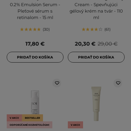
0.2% Emulsion Serum -
Cream - Spevňujúci
Pleťové sérum s
gélový krém na tvár - 110
retinalom - 15 ml
ml
30
61
17,80 €
20,30 €
29,00 €
PRIDAŤ DO KOŠÍKA
PRIDAŤ DO KOŠÍKA
V AKCII
BESTSELLER
ODPORÚČANÉ KOZMETOLÓGMI
V AKCII