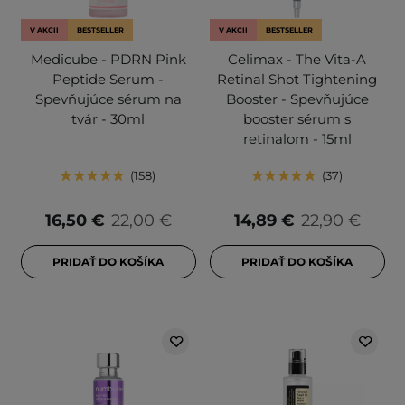
V AKCII
BESTSELLER
V AKCII
BESTSELLER
Medicube - PDRN Pink
Celimax - The Vita-A
Peptide Serum -
Retinal Shot Tightening
Spevňujúce sérum na
Booster - Spevňujúce
tvár - 30ml
booster sérum s
retinalom - 15ml
158
37
16,50 €
22,00 €
14,89 €
22,90 €
PRIDAŤ DO KOŠÍKA
PRIDAŤ DO KOŠÍKA