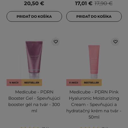
20,50 €
17,01 €
17,90 €
PRIDAŤ DO KOŠÍKA
PRIDAŤ DO KOŠÍKA
V AKCII
BESTSELLER
V AKCII
BESTSELLER
Medicube - PDRN
Medicube - PDRN Pink
Booster Gel - Spevňujúci
Hyaluronic Moisturizing
booster gél na tvár - 300
Cream - Spevňujúci a
ml
hydratačný krém na tvár -
50ml