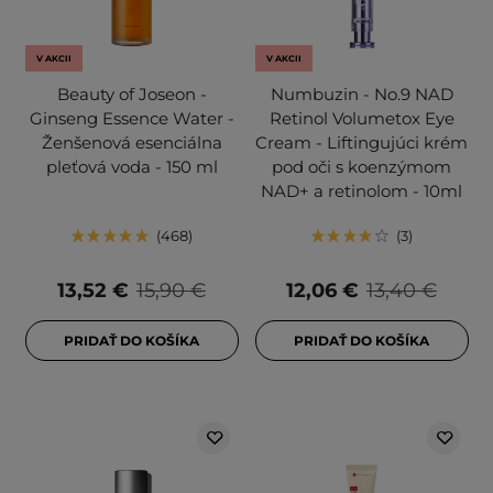
V AKCII
V AKCII
Beauty of Joseon -
Numbuzin - No.9 NAD
Ginseng Essence Water -
Retinol Volumetox Eye
Ženšenová esenciálna
Cream - Liftingujúci krém
pleťová voda - 150 ml
pod oči s koenzýmom
NAD+ a retinolom - 10ml
468
3
13,52 €
15,90 €
12,06 €
13,40 €
PRIDAŤ DO KOŠÍKA
PRIDAŤ DO KOŠÍKA