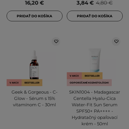
16,20 €
3,84 €
4,80 €
PRIDAŤ DO KOŠÍKA
PRIDAŤ DO KOŠÍKA
V AKCII
BESTSELLER
V AKCII
BESTSELLER
ODPORÚČANÉ KOZMETOLÓGMI
Geek & Gorgeous - C-
SKIN1004 - Madagascar
Glow - Sérum s 15%
Centella Hyalu-Cica
vitamínom C - 30ml
Water-Fit Sun Serum
SPF50+ PA++++ -
Hydratačný opaľovací
krém - 50ml