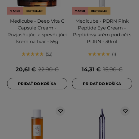
V AKCII
BESTSELLER
V AKCII
BESTSELLER
Medicube - Deep Vita C
Medicube - PDRN Pink
Capsule Cream -
Peptide Eye Cream -
Rozjasňujúci a spevňujúci
Peptidový krém pod oči s
krém na tvár - 55g
PDRN - 30ml
52
1
20,61 €
22,90 €
14,31 €
15,90 €
PRIDAŤ DO KOŠÍKA
PRIDAŤ DO KOŠÍKA