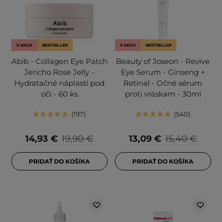
V AKCII
BESTSELLER
V AKCII
BESTSELLER
Abib - Collagen Eye Patch
Beauty of Joseon - Revive
Jericho Rose Jelly -
Eye Serum - Ginseng +
Hydratačné náplasti pod
Retinal - Očné sérum
oči - 60 ks
proti vráskam - 30ml
197
540
14,93 €
19,90 €
13,09 €
15,40 €
PRIDAŤ DO KOŠÍKA
PRIDAŤ DO KOŠÍKA