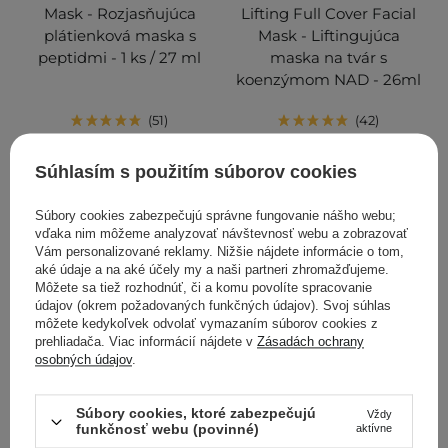
Mask - Rozjasňujúca
Lifting Full Cover Facial
plátienková maska s
Mask - Liftingujúca
peptidmi - 1 ks / 27 ml
maska na tvár s
koenzýmom NAD - 26ml
51
42
2,54 €
3,90 €
3,51 €
5,40 €
Súhlasím s použitím súborov cookies
Súbory cookies zabezpečujú správne fungovanie nášho webu;
PRIDAŤ DO KOŠÍKA
PRIDAŤ DO KOŠÍKA
vďaka nim môžeme analyzovať návštevnosť webu a zobrazovať
Vám personalizované reklamy. Nižšie nájdete informácie o tom,
aké údaje a na aké účely my a naši partneri zhromažďujeme.
Môžete sa tiež rozhodnúť, či a komu povolíte spracovanie
údajov (okrem požadovaných funkčných údajov). Svoj súhlas
môžete kedykoľvek odvolať vymazaním súborov cookies z
prehliadača. Viac informácií nájdete v
Zásadách ochrany
osobných údajov
.
Súbory cookies, ktoré zabezpečujú
Vždy
funkčnosť webu (povinné)
aktívne
V AKCII
BESTSELLER
V AKCII