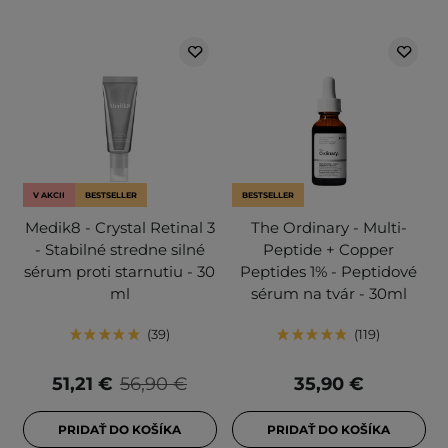
V AKCII
BESTSELLER
BESTSELLER
Medik8 - Crystal Retinal 3
The Ordinary - Multi-
- Stabilné stredne silné
Peptide + Copper
sérum proti starnutiu - 30
Peptides 1% - Peptidové
ml
sérum na tvár - 30ml
39
119
51,21 €
56,90 €
35,90 €
PRIDAŤ DO KOŠÍKA
PRIDAŤ DO KOŠÍKA