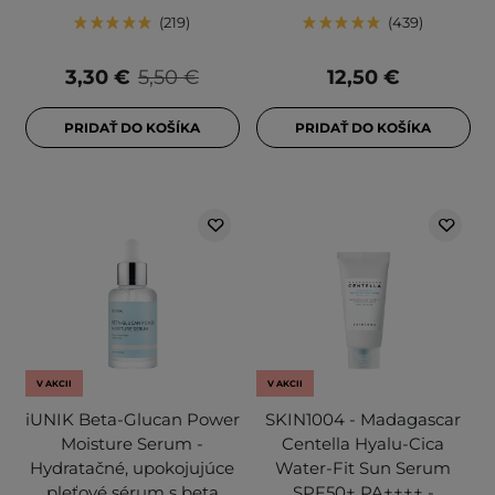
219
439
3,30 €
5,50 €
12,50 €
PRIDAŤ DO KOŠÍKA
PRIDAŤ DO KOŠÍKA
V AKCII
V AKCII
iUNIK Beta-Glucan Power
SKIN1004 - Madagascar
Moisture Serum -
Centella Hyalu-Cica
Hydratačné, upokojujúce
Water-Fit Sun Serum
pleťové sérum s beta
SPF50+ PA++++ -