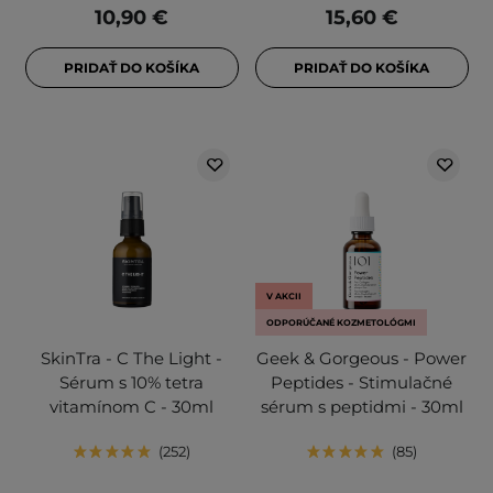
10,90 €
15,60 €
PRIDAŤ DO KOŠÍKA
PRIDAŤ DO KOŠÍKA
V AKCII
ODPORÚČANÉ KOZMETOLÓGMI
SkinTra - C The Light -
Geek & Gorgeous - Power
Sérum s 10% tetra
Peptides - Stimulačné
vitamínom C - 30ml
sérum s peptidmi - 30ml
252
85