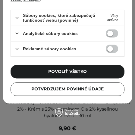
Súbory cookies, ktoré zabezpečujú
Vždy
funkčnosť webu (povinné)
aktívne
Analytické súbory cookies
Reklamné súbory cookies
POVOLIŤ VŠETKO
POTVRDZUJEM POVINNÉ ÚDAJE
The Ordinary - Vitamin C Suspension 23% + HA Spheres
2% - Krém s 23% vitamínom C a 2% kyselinou
hyalurónovou - 30 ml
9,90 €