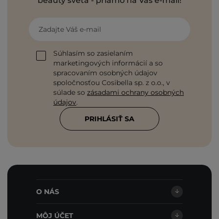
beauty sveta - priamo na Váš e-mail!
Zadajte Váš e-mail
Súhlasím so zasielaním
marketingových informácií a so
spracovaním osobných údajov
spoločnosťou Cosibella sp. z o.o., v
súlade so
zásadami ochrany osobných
údajov
.
PRIHLÁSIŤ SA
O NÁS
MÔJ ÚČET