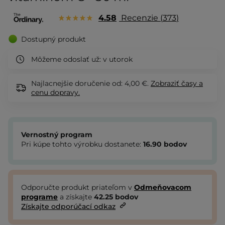
4.58
Recenzie
373
Dostupný produkt
Môžeme odoslať už:
v utorok
Najlacnejšie doručenie od: 4,00 €.
Zobraziť
časy a
cenu dopravy.
Vernostný program
Pri kúpe tohto výrobku dostanete:
16.90
bodov
Odporučte produkt priateľom v
Odmeňovacom
programe
a získajte
42.25
bodov
Získajte odporúčací odkaz