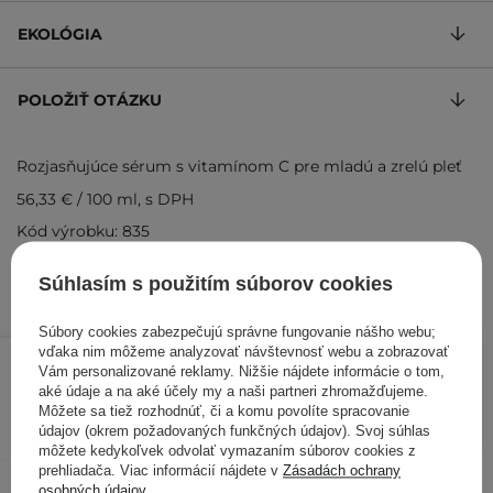
EKOLÓGIA
POLOŽIŤ OTÁZKU
Rozjasňujúce sérum s vitamínom C pre mladú a zrelú pleť
56,33 €
/
100 ml
, s DPH
Kód výrobku: 835
Súhlasím s použitím súborov cookies
Súbory cookies zabezpečujú správne fungovanie nášho webu;
16,90 €
/
ks
vďaka nim môžeme analyzovať návštevnosť webu a zobrazovať
Vám personalizované reklamy. Nižšie nájdete informácie o tom,
aké údaje a na aké účely my a naši partneri zhromažďujeme.
PRIDAŤ DO KOŠÍKA
Môžete sa tiež rozhodnúť, či a komu povolíte spracovanie
údajov (okrem požadovaných funkčných údajov). Svoj súhlas
Kontrolovali aj ďalší zákazníci
môžete kedykoľvek odvolať vymazaním súborov cookies z
prehliadača. Viac informácií nájdete v
Zásadách ochrany
osobných údajov
.