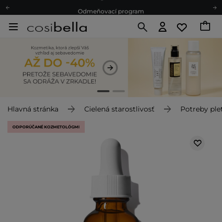
Odmeňovací program
Odoslanie do 24 hod.
Darčekové karty
Ekologické balenie
Hlavná stránka
Cielená starostlivosť
Potreby plet
ODPORÚČANÉ KOZMETOLÓGMI