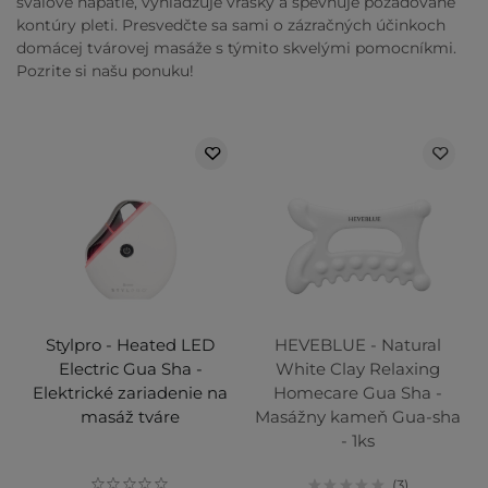
svalové napätie, vyhladzuje vrásky a spevňuje požadované
kontúry pleti. Presvedčte sa sami o zázračných účinkoch
domácej tvárovej masáže s týmito skvelými pomocníkmi.
Pozrite si našu ponuku!
Stylpro - Heated LED
HEVEBLUE - Natural
Electric Gua Sha -
White Clay Relaxing
Elektrické zariadenie na
Homecare Gua Sha -
masáž tváre
Masážny kameň Gua-sha
- 1ks
3