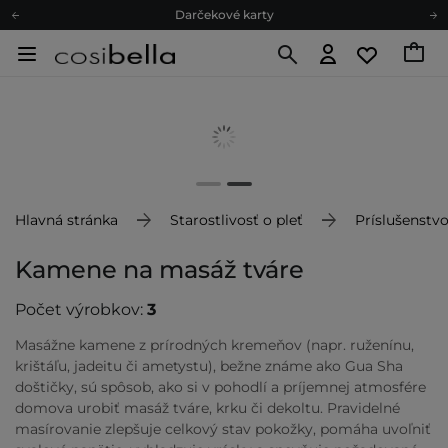
Darčekové karty
Ekologické balenie
Odmeňovací program
Odoslanie do 24 hod.
Darčekové karty
Ekologické balenie
Hlavná stránka
Starostlivosť o pleť
Príslušenstvo
Kamene na masáž tváre
Počet výrobkov:
3
Masážne kamene z prírodných kremeňov (napr. ruženínu,
krištáľu, jadeitu či ametystu), bežne známe ako Gua Sha
doštičky, sú spôsob, ako si v pohodlí a príjemnej atmosfére
domova urobiť masáž tváre, krku či dekoltu. Pravidelné
masírovanie zlepšuje celkový stav pokožky, pomáha uvoľniť