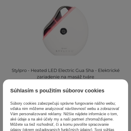
Stylpro - Heated LED Electric Gua Sha - Elektrické
zariadenie na masáž tváre
33,00 €
Súhlasím s použitím súborov cookies
Súbory cookies zabezpečujú správne fungovanie nášho webu;
vďaka nim môžeme analyzovať návštevnosť webu a zobrazovať
Masážne kamene Gua Sha
Vám personalizované reklamy. Nižšie nájdete informácie o tom,
aké údaje a na aké účely my a naši partneri zhromažďujeme.
Chcete vo svojej ošetrujúcej rutine zohľadniť kórejský
Môžete sa tiež rozhodnúť, či a komu povolíte spracovanie
prístup ku kráse? Budete k tomu potrebovať správne
údajov (okrem požadovaných funkčných údajov). Svoj súhlas