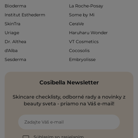
Bioderma
La Roche-Posay
Institut Esthederm
Some by Mi
SkinTra
CeraVe
Uriage
Haruharu Wonder
Dr. Althea
VT Cosmetics
d'Alba
Cocosolis
Sesderma
Embryolisse
Cosibella Newsletter
Skincare checklisty, odborné rady a novinky z
beauty sveta - priamo na Váš e-mail!
Zadajte Váš e-mail
Súhlasím so zasielaním