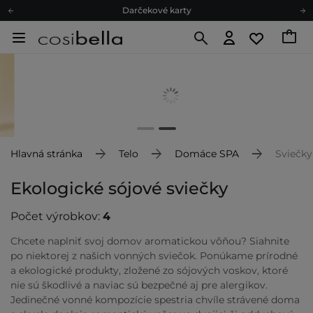
Darčekové karty
Ekologické balenie
Odmeňovací program
Odoslanie do 24 hod.
Darčekové karty
Ekologické balenie
Hlavná stránka
Telo
Domáce SPA
Sviečky
Ekologické sójové sviečky
Počet výrobkov:
4
Chcete naplniť svoj domov aromatickou vôňou? Siahnite
po niektorej z našich vonných sviečok. Ponúkame prírodné
a ekologické produkty, zložené zo sójových voskov, ktoré
nie sú škodlivé a naviac sú bezpečné aj pre alergikov.
Jedinečné vonné kompozície spestria chvíle strávené doma