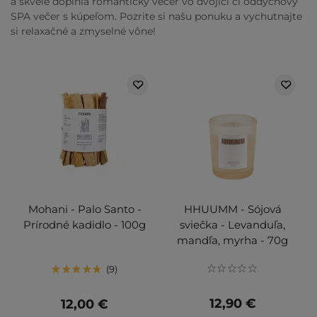
a skvele doplnia romantický večer vo dvojici či oddychový
SPA večer s kúpeľom. Pozrite si našu ponuku a vychutnajte
si relaxačné a zmyselné vône!
Mohani - Palo Santo -
HHUUMM - Sójová
Prírodné kadidlo - 100g
sviečka - Levanduľa,
mandľa, myrha - 70g
9
12,90 €
12,00 €