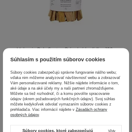
Mohani - Palo Santo - Prírodné kadidlo - 100g
Súhlasím s použitím súborov cookies
12,00 €
Súbory cookies zabezpečujú správne fungovanie nášho webu;
vďaka nim môžeme analyzovať návštevnosť webu a zobrazovať
Vám personalizované reklamy. Nižšie nájdete informácie o tom,
Prírodné sójové sviečky
aké údaje a na aké účely my a naši partneri zhromažďujeme.
Môžete sa tiež rozhodnúť, či a komu povolíte spracovanie
Sviečky, ktoré nájdete v našom e-shope, sú starostlivo
údajov (okrem požadovaných funkčných údajov). Svoj súhlas
vyberané produkty, ktoré splnia očakávania aj tých
môžete kedykoľvek odvolať vymazaním súborov cookies z
najnáročnejších zákazníkov. Snažíme sa poskytovať široký
prehliadača. Viac informácií nájdete v
Zásadách ochrany
výber vonných kompozícií, aby každý mohol začať alebo
osobných údajov
.
pokračovať v dobrodružstve s aromaterapiou, teda
príjemnou terapiou vôňami. U nás nájdete eko sviečky
Súbory cookies, ktoré zabezpečujú
Vždy