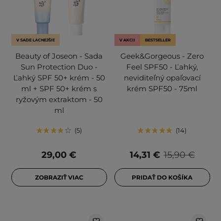
V SADE LACNEJŠIE
V AKCII
BESTSELLER
Beauty of Joseon - Sada
Geek&Gorgeous - Zero
Sun Protection Duo -
Feel SPF50 - Ľahký,
Ľahký SPF 50+ krém - 50
neviditeľný opaľovací
ml + SPF 50+ krém s
krém SPF50 - 75ml
ryžovým extraktom - 50
ml
5
14
29,00 €
14,31 €
15,90 €
ZOBRAZIŤ VIAC
PRIDAŤ DO KOŠÍKA