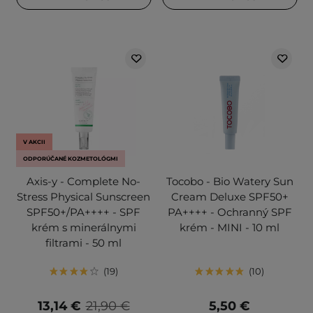
V AKCII
ODPORÚČANÉ KOZMETOLÓGMI
Axis-y - Complete No-
Tocobo - Bio Watery Sun
Stress Physical Sunscreen
Cream Deluxe SPF50+
SPF50+/PA++++ - SPF
PA++++ - Ochranný SPF
krém s minerálnymi
krém - MINI - 10 ml
filtrami - 50 ml
19
10
13,14 €
21,90 €
5,50 €