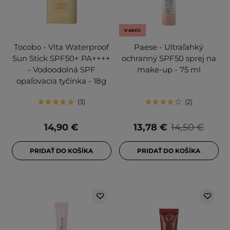
V AKCII
Tocobo - Vita Waterproof
Paese - Ultraľahký
Sun Stick SPF50+ PA++++
ochranný SPF50 sprej na
- Vodoodolná SPF
make-up - 75 ml
opaľovacia tyčinka - 18g
3
2
14,90 €
13,78 €
14,50 €
PRIDAŤ DO KOŠÍKA
PRIDAŤ DO KOŠÍKA