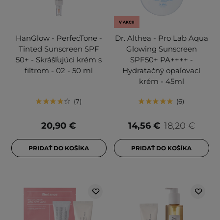
V AKCII
HanGlow - PerfecTone -
Dr. Althea - Pro Lab Aqua
Tinted Sunscreen SPF
Glowing Sunscreen
50+ - Skrášľujúci krém s
SPF50+ PA++++ -
filtrom - 02 - 50 ml
Hydratačný opaľovací
krém - 45ml
7
6
20,90 €
14,56 €
18,20 €
PRIDAŤ DO KOŠÍKA
PRIDAŤ DO KOŠÍKA