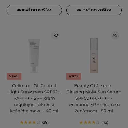
PRIDAŤ DO KOŠÍKA
PRIDAŤ DO KOŠÍKA
V AKCII
V AKCII
Celimax - Oil Control
Beauty Of Joseon -
Light Sunscreen SPF50+
Ginseng Moist Sun Serum
PA++++ - SPF krém
SPF50+/PA++++ -
regulujúci sekréciu
Ochranné SPF sérum so
kožného mazu - 40 ml
ženšenom - 50 ml
28
42