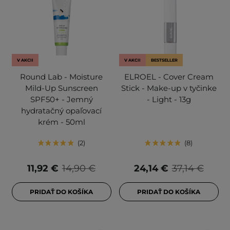
V AKCII
V AKCII
BESTSELLER
Round Lab - Moisture
ELROEL - Cover Cream
Mild-Up Sunscreen
Stick - Make-up v tyčinke
SPF50+ - Jemný
- Light - 13g
hydratačný opaľovací
krém - 50ml
2
8
11,92 €
14,90 €
24,14 €
37,14 €
PRIDAŤ DO KOŠÍKA
PRIDAŤ DO KOŠÍKA