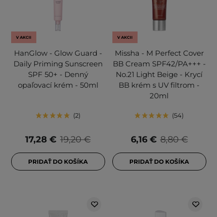
V AKCII
V AKCII
HanGlow - Glow Guard -
Missha - M Perfect Cover
Daily Priming Sunscreen
BB Cream SPF42/PA+++ -
SPF 50+ - Denný
No.21 Light Beige - Krycí
opaľovací krém - 50ml
BB krém s UV filtrom -
20ml
2
54
17,28 €
19,20 €
6,16 €
8,80 €
PRIDAŤ DO KOŠÍKA
PRIDAŤ DO KOŠÍKA