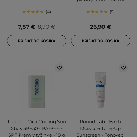
4
9
7,57 €
8,90 €
26,90 €
PRIDAŤ DO KOŠÍKA
PRIDAŤ DO KOŠÍKA
Tocobo - Cica Cooling Sun
Round Lab - Birch
Stick SPF50+ PA++++ -
Moisture Tone-Up
SPF krém v tyčinke - 18 g
Sunscreen - Tónovací