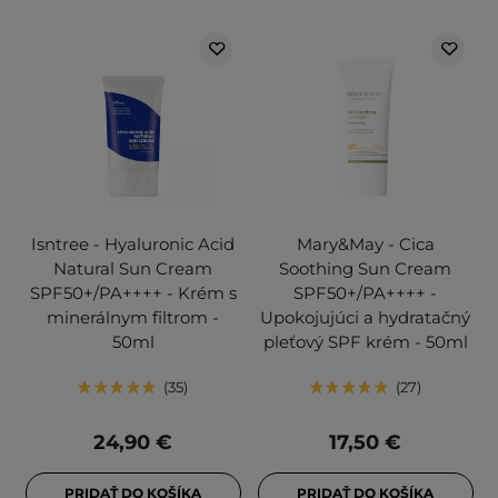
Isntree - Hyaluronic Acid
Mary&May - Cica
Natural Sun Cream
Soothing Sun Cream
SPF50+/PA++++ - Krém s
SPF50+/PA++++ -
minerálnym filtrom -
Upokojujúci a hydratačný
50ml
pleťový SPF krém - 50ml
35
27
24,90 €
17,50 €
PRIDAŤ DO KOŠÍKA
PRIDAŤ DO KOŠÍKA