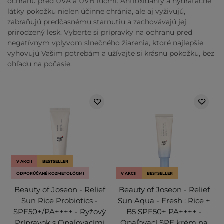
ochranu pred UVA a UVB lúčmi. Antioxidanty a hydratačné
látky pokožku nielen účinne chránia, ale aj vyživujú,
zabraňujú predčasnému starnutiu a zachovávajú jej
prirodzený lesk. Vyberte si prípravky na ochranu pred
negatívnym vplyvom slnečného žiarenia, ktoré najlepšie
vyhovujú Vašim potrebám a užívajte si krásnu pokožku, bez
ohľadu na počasie.
V AKCII
BESTSELLER
ODPORÚČANÉ KOZMETOLÓGMI
V AKCII
BESTSELLER
Beauty of Joseon - Relief
Beauty of Joseon - Relief
Sun Rice Probiotics -
Sun Aqua - Fresh : Rice +
SPF50+/PA++++ - Ryžový
B5 SPF50+ PA++++ -
Prípravok s Opaľovacími
Opaľovací SPF krém na