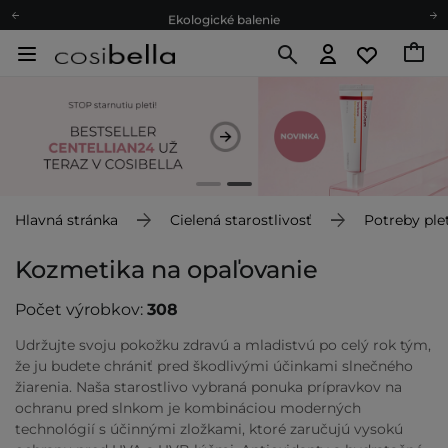
Ekologické balenie
Odmeňovací program
Odoslanie do 24 hod.
Darčekové karty
Ekologické balenie
Hlavná stránka
Cielená starostlivosť
Potreby plet
Kozmetika na opaľovanie
Počet výrobkov:
308
Udržujte svoju pokožku zdravú a mladistvú po celý rok tým,
že ju budete chrániť pred škodlivými účinkami slnečného
žiarenia. Naša starostlivo vybraná ponuka prípravkov na
ochranu pred slnkom je kombináciou moderných
technológií s účinnými zložkami, ktoré zaručujú vysokú