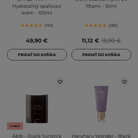
Hydratačný opaľovací
filtami - 50ml
krém - 100ml
195
285
49,90 €
11,12 €
13,90 €
PRIDAŤ DO KOŠÍKA
PRIDAŤ DO KOŠÍKA
V AKCII
Abib - Quick Sunstick
Haruharu Wonder - Black