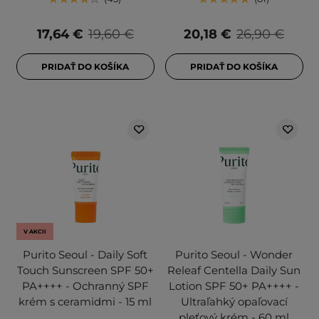
17,64 €
19,60 €
20,18 €
26,90 €
PRIDAŤ DO KOŠÍKA
PRIDAŤ DO KOŠÍKA
V AKCII
Purito Seoul - Daily Soft
Purito Seoul - Wonder
Touch Sunscreen SPF 50+
Releaf Centella Daily Sun
PA++++ - Ochranný SPF
Lotion SPF 50+ PA++++ -
krém s ceramidmi - 15 ml
Ultraľahký opaľovací
pleťový krém - 60 ml