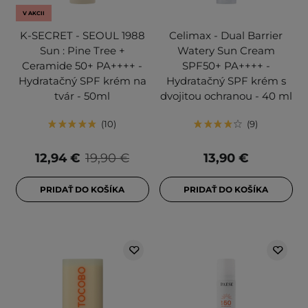
V AKCII
K-SECRET - SEOUL 1988
Celimax - Dual Barrier
Sun : Pine Tree +
Watery Sun Cream
Ceramide 50+ PA++++ -
SPF50+ PA++++ -
Hydratačný SPF krém na
Hydratačný SPF krém s
tvár - 50ml
dvojitou ochranou - 40 ml
10
9
12,94 €
19,90 €
13,90 €
PRIDAŤ DO KOŠÍKA
PRIDAŤ DO KOŠÍKA