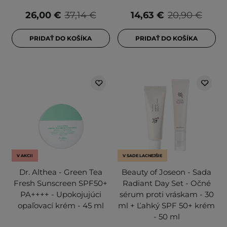
26,00 €
37,14 €
14,63 €
20,90 €
PRIDAŤ DO KOŠÍKA
PRIDAŤ DO KOŠÍKA
V AKCII
V SADE LACNEJŠIE
Dr. Althea - Green Tea
Beauty of Joseon - Sada
Fresh Sunscreen SPF50+
Radiant Day Set - Očné
PA++++ - Upokojujúci
sérum proti vráskam - 30
opaľovací krém - 45 ml
ml + Ľahký SPF 50+ krém
- 50 ml