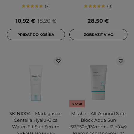
7
11
10,92 €
18,20 €
28,50 €
PRIDAŤ DO KOŠÍKA
ZOBRAZIŤ VIAC
V AKCII
SKIN1004 - Madagascar
Missha - All-Around Safe
Centella Hyalu-Cica
Block Aqua Sun
Water-Fit Sun Serum
SPF50+/PA++++ - Pleťový
SPF50+ PA++++ -
krém s ochrannými UV