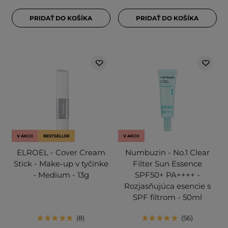
PRIDAŤ DO KOŠÍKA
PRIDAŤ DO KOŠÍKA
V AKCII
BESTSELLER
V AKCII
ELROEL - Cover Cream
Numbuzin - No.1 Clear
Stick - Make-up v tyčinke
Filter Sun Essence
- Medium - 13g
SPF50+ PA++++ -
Rozjasňujúca esencie s
SPF filtrom - 50ml
8
56