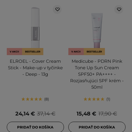
V AKCII
BESTSELLER
V AKCII
BESTSELLER
ELROEL - Cover Cream
Medicube - PDRN Pink
Stick - Make-up v tyčinke
Tone Up Sun Cream
- Deep - 13g
SPF50+ PA++++ -
Rozjasňujúci SPF krém -
50ml
8
1
24,14 €
37,14 €
15,48 €
17,90 €
PRIDAŤ DO KOŠÍKA
PRIDAŤ DO KOŠÍKA