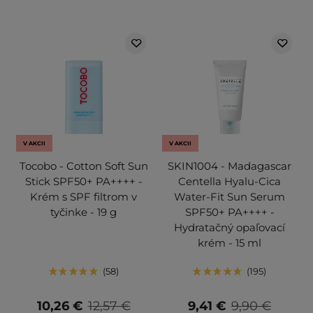
V AKCII
V AKCII
Tocobo - Cotton Soft Sun
SKIN1004 - Madagascar
Stick SPF50+ PA++++ -
Centella Hyalu-Cica
Krém s SPF filtrom v
Water-Fit Sun Serum
tyčinke - 19 g
SPF50+ PA++++ -
Hydratačný opaľovací
krém - 15 ml
58
195
10,26 €
12,57 €
9,41 €
9,90 €