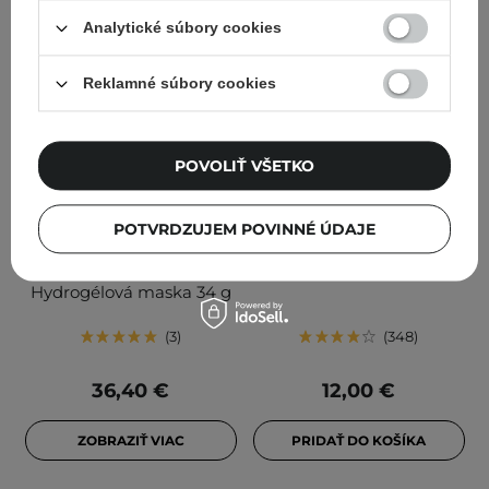
Analytické súbory cookies
Reklamné súbory cookies
V SADE LACNEJŠIE
POVOLIŤ VŠETKO
Sada - Daily Glow Set -
Altruist - Sunscreen -
Ľahký SPF 50+ krém 50
Krém s faktorom SPF50 s
POTVRDZUJEM POVINNÉ ÚDAJE
ml + Ľahký regeneračný
chemickými a fyzikálnymi
krém 50 ml +
filtrami - 100 ml
Hydrogélová maska 34 g
3
348
36,40 €
12,00 €
ZOBRAZIŤ VIAC
PRIDAŤ DO KOŠÍKA