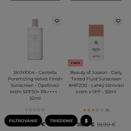
V AKCII
SKIN1004 - Centella
Beauty of Joseon - Daily
Poremizing Velvet Finish
Tinted Fluid Sunscreen
Sunscreen - Opaľovací
#MP200 - Ľahký tónovací
krém SPF50+ PA++++ -
krém s SPF - 50ml
50ml
1
FILTROVANIE
TRIEDENIE
28,50 €
15,12 €
18,90 €