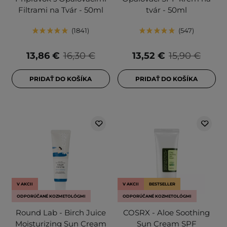
Filtrami na Tvár - 50ml
tvár - 50ml
1841
547
13,86 €
16,30 €
13,52 €
15,90 €
PRIDAŤ DO KOŠÍKA
PRIDAŤ DO KOŠÍKA
V AKCII
V AKCII
BESTSELLER
ODPORÚČANÉ KOZMETOLÓGMI
ODPORÚČANÉ KOZMETOLÓGMI
Round Lab - Birch Juice
COSRX - Aloe Soothing
Moisturizing Sun Cream
Sun Cream SPF