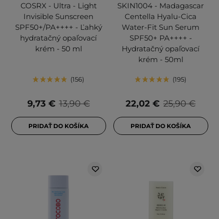
COSRX - Ultra - Light
SKIN1004 - Madagascar
Invisible Sunscreen
Centella Hyalu-Cica
SPF50+/PA++++ - Ľahký
Water-Fit Sun Serum
hydratačný opaľovací
SPF50+ PA++++ -
krém - 50 ml
Hydratačný opaľovací
krém - 50ml
156
195
9,73 €
13,90 €
22,02 €
25,90 €
PRIDAŤ DO KOŠÍKA
PRIDAŤ DO KOŠÍKA