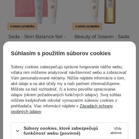
V SADE LACNEJŠIE
V SADE LACNEJŠIE
Sada - Skin Balance Set -
Beauty of Joseon - Sada
Prebiotický SPF 50+ krém
Cleansing & SPF Duo -
- 50 ml + Ľahký
Odličovací olej - 210 ml +
Súhlasím s použitím súborov cookies
regeneračný krém - 50 ml
Ľahký SPF50+ krém na
+ Hydrogélová
tvár - 50 ml
Súbory cookies zabezpečujú správne fungovanie nášho webu;
plátienková maska - 34 g
vďaka nim môžeme analyzovať návštevnosť webu a zobrazovať
Vám personalizované reklamy. Nižšie nájdete informácie o tom,
6
3
aké údaje a na aké účely my a naši partneri zhromažďujeme.
Môžete sa tiež rozhodnúť, či a komu povolíte spracovanie
údajov (okrem požadovaných funkčných údajov). Svoj súhlas
36,80 €
30,40 €
môžete kedykoľvek odvolať vymazaním súborov cookies z
prehliadača. Viac informácií nájdete v
Zásadách ochrany
osobných údajov
.
ZOBRAZIŤ VIAC
ZOBRAZIŤ VIAC
Súbory cookies, ktoré zabezpečujú
Vždy
funkčnosť webu (povinné)
aktívne