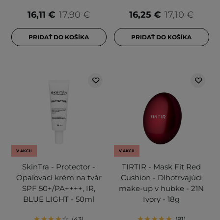
16,11 €
17,90 €
16,25 €
17,10 €
PRIDAŤ DO KOŠÍKA
PRIDAŤ DO KOŠÍKA
V AKCII
V AKCII
SkinTra - Protector -
TIRTIR - Mask Fit Red
Opaľovací krém na tvár
Cushion - Dlhotrvajúci
SPF 50+/PA++++, IR,
make-up v hubke - 21N
BLUE LIGHT - 50ml
Ivory - 18g
43
81