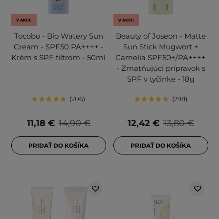
V AKCII
V AKCII
Tocobo - Bio Watery Sun
Beauty of Joseon - Matte
Cream - SPF50 PA++++ -
Sun Stick Mugwort +
Krém s SPF filtrom - 50ml
Camelia SPF50+/PA++++
- Zmatňujúci prípravok s
SPF v tyčinke - 18g
206
298
11,18 €
14,90 €
12,42 €
13,80 €
PRIDAŤ DO KOŠÍKA
PRIDAŤ DO KOŠÍKA