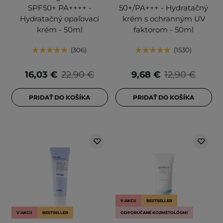
SPF50+ PA++++ -
50+/PA+++ - Hydratačný
Hydratačný opaľovací
krém s ochranným UV
krém - 50ml
faktorom - 50ml
306
1530
16,03 €
22,90 €
9,68 €
12,90 €
PRIDAŤ DO KOŠÍKA
PRIDAŤ DO KOŠÍKA
V AKCII
BESTSELLER
V AKCII
BESTSELLER
ODPORÚČANÉ KOZMETOLÓGMI