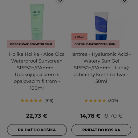
V AKCII
ODPORÚČANÉ KOZMETOLÓGMI
ODPORÚČANÉ KOZMETOLÓGMI
Holika Holika - Aloe Cica
Isntree - Hyaluronic Acid -
Waterproof Sunscreen
Watery Sun Gel
SPF50+/PA++++ -
SPF50+/PA++++ - Ľahký
Upokojujúci krém s
ochranný krém na tvár -
opaľovacím filtrom -
50ml
100ml
916
309
22,73 €
14,78 €
19,70 €
PRIDAŤ DO KOŠÍKA
PRIDAŤ DO KOŠÍKA