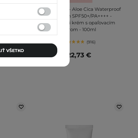
da Sun
Holika Holika - Aloe Cica Waterproof
F 50+ krém
Sunscreen SPF50+/PA++++ -
s ryžovým
Upokojujúci krém s opaľovacím
l
filtrom - 100ml
916
IŤ VŠETKO
22,73 €