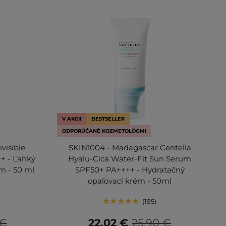
V AKCII
BESTSELLER
ODPORÚČANÉ KOZMETOLÓGMI
nvisible
SKIN1004 - Madagascar Centella
+ - Ľahký
Hyalu-Cica Water-Fit Sun Serum
m - 50 ml
SPF50+ PA++++ - Hydratačný
opaľovací krém - 50ml
195
 €
22,02 €
25,90 €