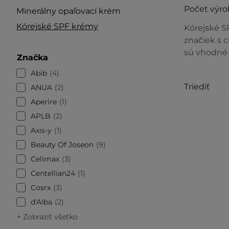
Počet výro
Minerálny opaľovací krém
Kórejské SPF krémy
Kórejské S
značiek s c
sú vhodné 
Značka
Abib
4
Triediť
ANUA
2
Aperire
1
APLB
2
Axis-y
1
Beauty Of Joseon
9
Celimax
3
Centellian24
1
Cosrx
3
d'Alba
2
+ Zobraziť všetko