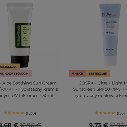
BESTSELLER
NÉ KOZMETOLÓGMI
V AKCII
BESTSELLER
 Aloe Soothing Sun Cream
COSRX - Ultra - Light I
/PA+++ - Hydratačný krém s
Sunscreen SPF50+/PA+++
nným UV faktorom - 50ml
hydratačný opaľovací kré
1530
156
9,68 €
12,90 €
9,73 €
13,90