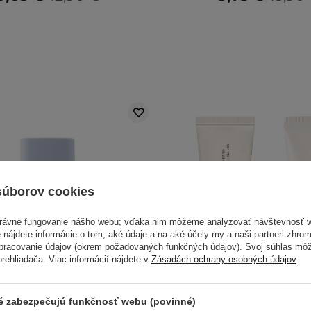
súborov cookies
právne fungovanie nášho webu; vďaka nim môžeme analyzovať návštevnosť 
 nájdete informácie o tom, aké údaje a na aké účely my a naši partneri zhr
spracovanie údajov (okrem požadovaných funkčných údajov). Svoj súhlas mô
ehliadača. Viac informácií nájdete v
Zásadách ochrany osobných údajov
.
ré zabezpečujú funkčnosť webu (povinné)
V SADE LACNEJŠIE