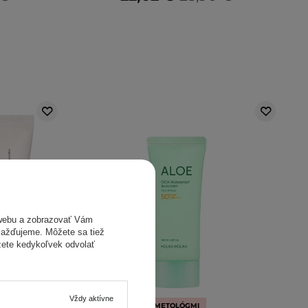
webu a zobrazovať Vám
omažďujeme. Môžete sa tiež
žete kedykoľvek odvolať
Vždy aktívne
ODPORÚČANÉ KOZMETOLÓGMI