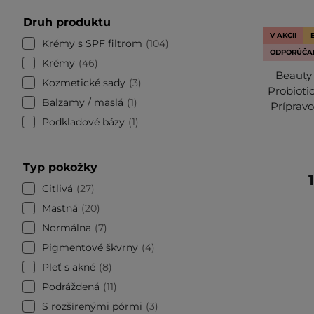
Druh produktu
V AKCII
Krémy s SPF filtrom
104
ODPORÚČA
Krémy
46
Beauty 
Kozmetické sady
3
Probioti
Balzamy / maslá
1
Prípravo
Podkladové bázy
1
Typ pokožky
Citlivá
27
Mastná
20
Normálna
7
Pigmentové škvrny
4
Pleť s akné
8
Podráždená
11
S rozšírenými pórmi
3