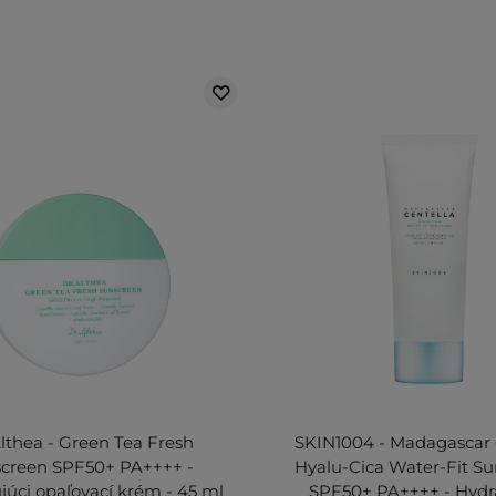
Althea - Green Tea Fresh
SKIN1004 - Madagascar 
creen SPF50+ PA++++ -
Hyalu-Cica Water-Fit S
júci opaľovací krém - 45 ml
SPF50+ PA++++ - Hydr