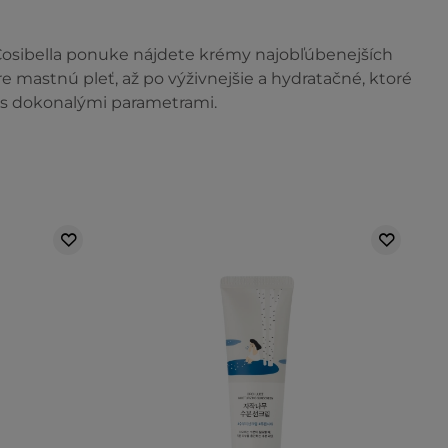
 Cosibella ponuke nájdete krémy najobľúbenejších
re mastnú pleť, až po výživnejšie a hydratačné, ktoré
m s dokonalými parametrami.