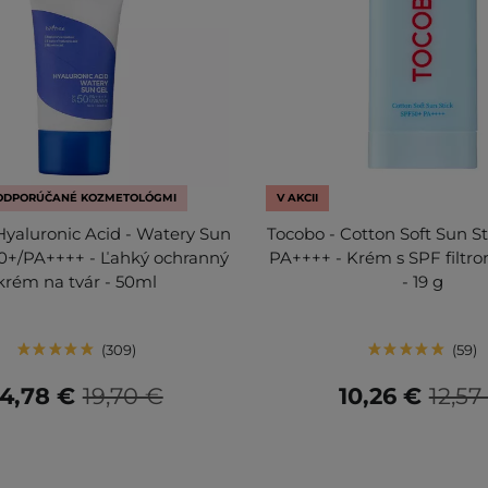
ODPORÚČANÉ KOZMETOLÓGMI
V AKCII
 Hyaluronic Acid - Watery Sun
Tocobo - Cotton Soft Sun S
0+/PA++++ - Ľahký ochranný
PA++++ - Krém s SPF filtro
krém na tvár - 50ml
- 19 g
309
59
14,78 €
19,70 €
10,26 €
12,57