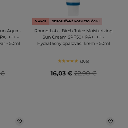
V AKCII
ODPORÚČANÉ KOZMETOLÓGMI
Sun Aqua -
Round Lab - Birch Juice Moisturizing
 PA++++ -
Sun Cream SPF50+ PA++++ -
ár - 50ml
Hydratačný opaľovací krém - 50ml
306
 €
16,03 €
22,90 €