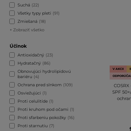
Suchá
22
Všetky typy pleti
91
Zmiešaná
18
+ Zobraziť všetko
Účinok
Antioxidačný
23
Hydratačný
86
V AKCII
Obnovujúci hydrolipidovú
bariéru
4
ODPORÚČA
Ochrana pred slnkom
109
COSRX -
SPF 50+
Osviežujúci
1
ochra
Proti celulitíde
1
Proti kruhom pod očami
1
Proti sfarbeniu pokožky
16
Proti starnutiu
7