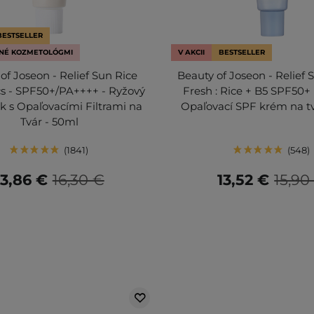
BESTSELLER
NÉ KOZMETOLÓGMI
V AKCII
BESTSELLER
of Joseon - Relief Sun Rice
Beauty of Joseon - Relief 
cs - SPF50+/PA++++ - Ryžový
Fresh : Rice + B5 SPF50+
k s Opaľovacími Filtrami na
Opaľovací SPF krém na tv
Tvár - 50ml
1841
548
13,86 €
16,30 €
13,52 €
15,90