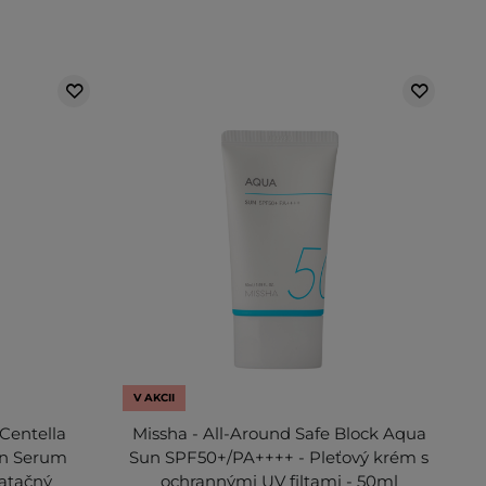
V AKCII
Centella
Missha - All-Around Safe Block Aqua
un Serum
Sun SPF50+/PA++++ - Pleťový krém s
atačný
ochrannými UV filtami - 50ml