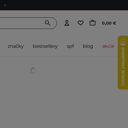
0,00 €
značky
bestsellery
spf
blog
akcie