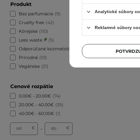
Produkt
Tocobo
Analytické súbory c
Bez parfumácie
9
SPF50 PA
Cruelty free
42
Reklamné súbory co
Kórejské
110
Less waste
5
Odporúčané kozmetológmi
11
POTVRDZU
Prírodné
10
Vegánske
21
Cenové rozpätie
0.00€ - 20.00€
74
20.00€ - 40.00€
35
40.00€ - 60.00€
1
€
€
od
do
–