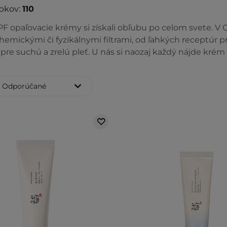
bkov:
110
PF opaľovacie krémy si získali obľubu po celom svete. V
hemickými či fyzikálnymi filtrami, od ľahkých receptúr p
pre suchú a zrelú pleť. U nás si naozaj každý nájde kré
Odporúčané