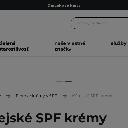
Darčekové karty
Ekologické balenie
Odmeňovací program
Odoslanie do 24 hod.
cielená
naše vlastné
služby
Darčekové karty
starostlivosť
značky
Ekologické balenie
e
Pleťové krémy s SPF
Kórejské SPF krémy
ejské SPF krémy