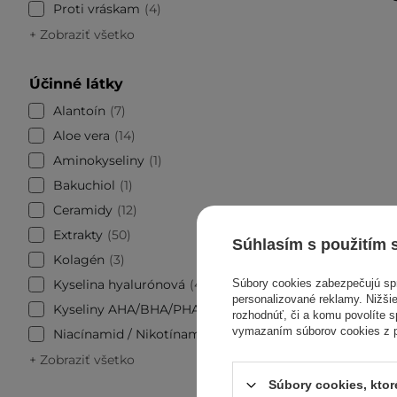
Proti vráskam
4
+ Zobraziť všetko
Účinné látky
Alantoín
7
Aloe vera
14
Aminokyseliny
1
Bakuchiol
1
Ceramidy
12
Extrakty
50
Súhlasím s použitím 
Kolagén
3
Kyselina hyalurónová
43
Súbory cookies zabezpečujú s
personalizované reklamy. Nižšie
Kyseliny AHA/BHA/PHA
1
rozhodnúť, či a komu povolíte 
vymazaním súborov cookies z pr
Niacínamid / Nikotínamid
56
+ Zobraziť všetko
Súbory cookies, kto
V AKCII