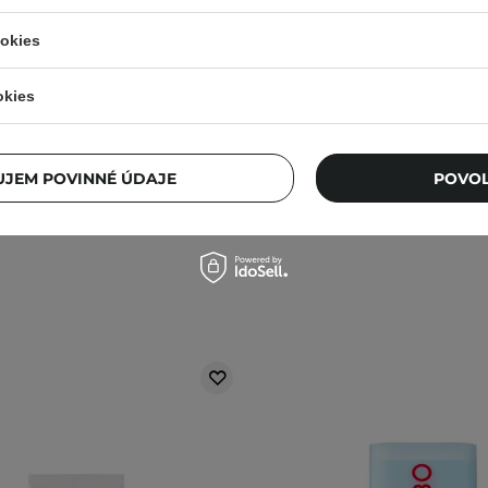
 - Bio Watery Sun Cream -
Beauty of Joseon - Sa
ookies
++++ - Krém s SPF filtrom -
Protection Duo - Ľahký SP
50ml
- 50 ml + SPF 50+ krém 
okies
extraktom - 50 m
206
5
JEM POVINNÉ ÚDAJE
POVOL
11,18 €
14,90 €
29,00 €