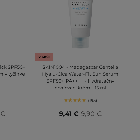
V AKCII
tick SPF50+
SKIN1004 - Madagascar Centella
m v tyčinke
Hyalu-Cica Water-Fit Sun Serum
SPF50+ PA++++ - Hydratačný
opaľovací krém - 15 ml
195
 €
9,41 €
9,90 €