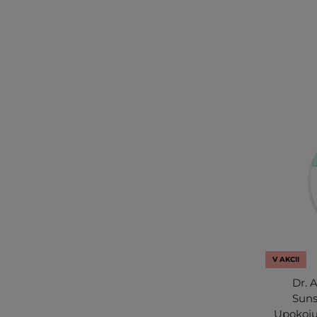
V AKCII
Dr. 
Suns
Upokoju