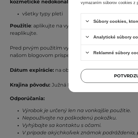
kozmetické nedokonalosti:
vymazaním súborov cookies z pr
všetky typy pleti
Súbory cookies, kto
Použitie
: aplikujte na vybrané časti tváre alebo tela
reaplikujte.
Analytické súbory c
P
red prvým použitím vykonajte test z
nášanlivosti
. 
Reklamné súbory co
našom blogovom príspevku
"Test znášanlivosti"
.
Dátum
expirácie
:
n
a obale.
POTVRDZU
Krajina pôvodu:
Južná Kórea
Odporúčania:
Výrobok je určený len na vonkajšie použitie.
Nepoužívajte na poškodenú pokožku.
Vyhýbajte sa kontaktu s očami.
V prípade akýchkoľvek známok podráždenia, 