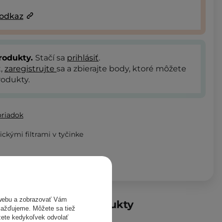
 odkaz
rodukty.
Stačí sa
prihlásiť
.
t,
zaregistrujte
sa a zbierajte body, ktoré môžete
odukty.
oriadok
ckými filtrami v tyčinke
webu a zobrazovať Vám
obné dostupné produkty
omažďujeme. Môžete sa tiež
žete kedykoľvek odvolať