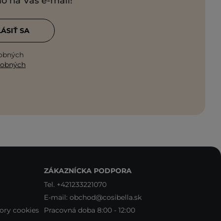
mo na Váš e-mail!
LÁSIŤ SA
sobných
sobných
ZÁKAZNÍCKA PODPORA
Tel.
+421233221070
E-mail:
obchod@cosibella.sk
ory cookies
Pracovná doba 8:00 - 12:00