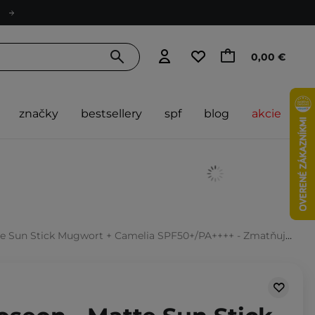
0,00 €
značky
bestsellery
spf
blog
akcie
ck Mugwort + Camelia SPF50+/PA++++ - Zmatňujúci prípravok s SPF v tyčinke - 18g