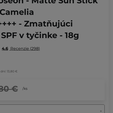
oseon - Matte Sun Stick
Camelia
+++ - Zmatňujúci
 SPF v tyčinke - 18g
4.6
Recenzie
298
 dní:
13,80 €
,80 €
/
ks