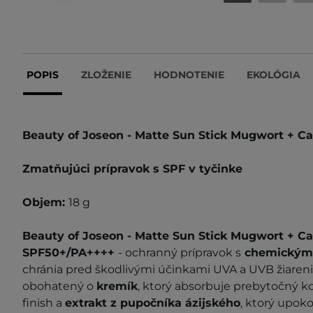
POPIS
ZLOŽENIE
HODNOTENIE
EKOLÓGIA
Beauty of Joseon - Matte Sun Stick Mugwort + 
Zmatňujúci prípravok s SPF v tyčinke
Objem:
18 g
Beauty of Joseon - Matte Sun Stick Mugwort + C
SPF50+/PA++++
- ochranný prípravok s
chemickými 
chránia pred škodlivými účinkami UVA a UVB žiarenia
obohatený o
kremík
, ktorý absorbuje prebytočný k
finish a
extrakt z pupočníka ázijského
, ktorý upok