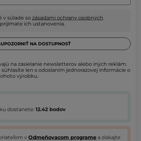
é v súlade so
zásadami ochrany osobných
 prijímate ich ustanovenia.
UPOZORNIŤ NA DOSTUPNOSŤ
vajú na zasielanie newsletterov alebo iných reklám.
úhlasíte len s odoslaním jednorazovej informácie o
tohoto výrobku.
bku dostanete:
12.42
bodov
priateľom v
Odmeňovacom programe
a získajte