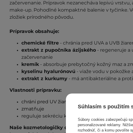
začervenanie. Prípravok nezanecháva lepivú vrstvu, 
make-up. Pohodlné kompaktné balenie v tyčinke. 
zložiek prírodného pôvodu.
Prípravok obsahuje:
chemické filtre
- chránia pred UVA a UVB žiar
extrakt z pupočníka ázijského
- regeneruje a
začervenanie
kremík
- absorbuje prebytočný kožný maz a z
kyselinu hyalurónovú
- viaže vodu v pokožke 
extrakt z kurkumy
- má antibakteriálne a prot
Vlastnosti prípravku:
chráni pred UV žiarením
Súhlasím s použitím 
zmatňuje
reguluje sekréciu kožného mazu
Súbory cookies zabezpečujú s
personalizované reklamy. Nižšie
Naše kozmetologičky odporúčajú prípravok pre tie
rozhodnúť, či a komu povolíte 