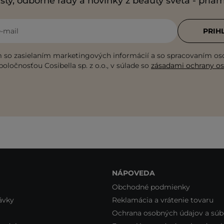
sty, odborné rady a novinky z beauty sveta - pria
e-mail
PRIH
 so zasielaním marketingových informácií a so spracovaním o
poločnosťou Cosibella sp. z o.o., v súlade so
zásadami ochrany o
NÁPOVEDA
Obchodné podmienky
ávky
Reklamácia a vrátenie tovaru
Ochrana osobných údajov a súb