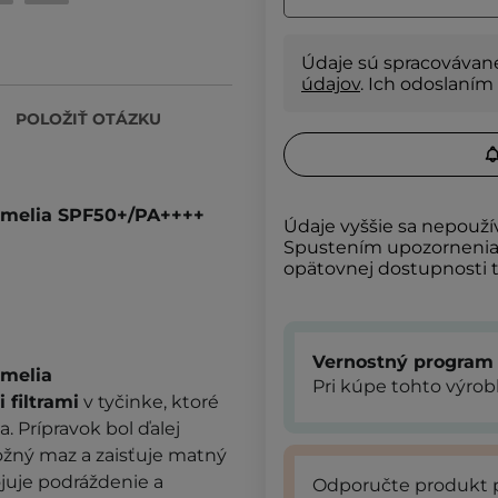
Údaje sú spracovávan
údajov
. Ich odoslaním
POLOŽIŤ OTÁZKU
Camelia SPF50+/PA++++
Údaje vyššie sa nepouží
Spustením upozornenia s
opätovnej dostupnosti 
Vernostný program
amelia
Pri kúpe tohto výro
filtrami
v tyčinke, ktoré
. Prípravok bol ďalej
ožný maz a zaisťuje matný
ojuje podráždenie a
Odporučte produkt 