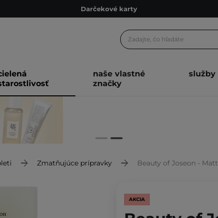
Darčekové karty
Ekologické balenie
Odmeňovací program
Odoslanie do 24 hod.
cielená
naše vlastné
služby
Darčekové karty
starostlivosť
značky
Ekologické balenie
leti
Zmatňujúce prípravky
Beauty of Joseon - Matte Sun Sti
AKCIA