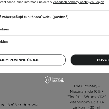
ehliadača. Viac informácií nájdete v
Zásadách ochrany osobných údajov
.
ré zabezpečujú funkčnosť webu (povinné)
. Každé 2-3 hodiny
ookies
Ďalšie informácie nájdete v
okies
JEM POVINNÉ ÚDAJE
POVOL
The Ordinary -
Niacinamide 10% +
Zinc 1% - Sérum s 10%
vitamínom B3 a 1%
prestaňte prípravok
zinkom - 30 ml