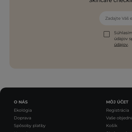
Skincare checkli
Zadajte Váš 
Súhlasím
údajov s
údajov
.
O NÁS
MÔJ ÚČET
Ekológia
Registrácia
Doprava
Vaše objedn
Spôsoby platby
Košík