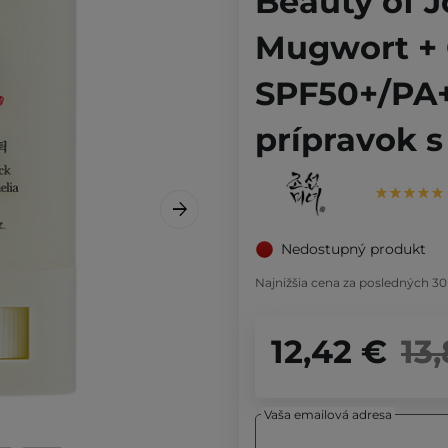
Beauty of J
Mugwort + 
SPF50+/PA+
prípravok s
Nedostupný produkt
Najnižšia cena za posledných 30
12,42 €
13
Vaša emailová adresa