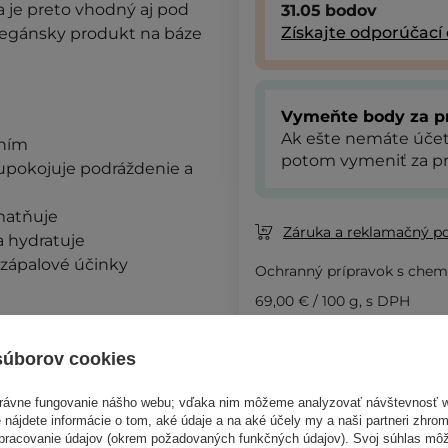
a je preto vhodný aj pod
31.05
bodov
Získajte odporúčací
Vegánsky produkt na báze
Vymeňte body za p
Ak ešte nemáte úče
ením
potom vymeniť za pr
 upokojuje podráždenie a
matňuje
Záruka a reklamačný p
a hydratuje
izápalové účinky
Ochranný prípravok s chemi
69,00 €
/
100 g
, s DPH
Kód výrobku: 16164
súborov cookies
právne fungovanie nášho webu; vďaka nim môžeme analyzovať návštevnosť 
Pod
 nájdete informácie o tom, aké údaje a na aké účely my a naši partneri zhr
to typy pleti a
spracovanie údajov (okrem požadovaných funkčných údajov). Svoj súhlas mô