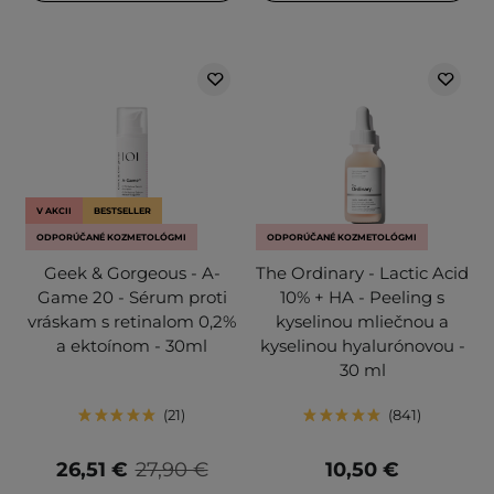
V AKCII
BESTSELLER
ODPORÚČANÉ KOZMETOLÓGMI
ODPORÚČANÉ KOZMETOLÓGMI
Geek & Gorgeous - A-
The Ordinary - Lactic Acid
Game 20 - Sérum proti
10% + HA - Peeling s
vráskam s retinalom 0,2%
kyselinou mliečnou a
a ektoínom - 30ml
kyselinou hyalurónovou -
30 ml
21
841
26,51 €
27,90 €
10,50 €