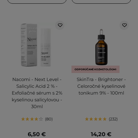
ODPORÚČANÉ KOZMETOLÓGMI
Nacomi - Next Level -
SkinTra - Brightoner -
Salicylic Acid 2 % -
Celoročné kyselinové
Exfoliačné sérum s 2%
tonikum 9% - 100ml
kyselinou salicylovou -
30ml
80
232
6,50 €
14,20 €