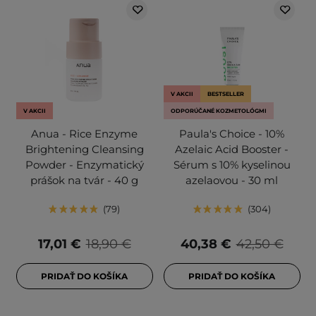
V AKCII
BESTSELLER
V AKCII
ODPORÚČANÉ KOZMETOLÓGMI
Anua - Rice Enzyme
Paula's Choice - 10%
Brightening Cleansing
Azelaic Acid Booster -
Powder - Enzymatický
Sérum s 10% kyselinou
prášok na tvár - 40 g
azelaovou - 30 ml
79
304
17,01 €
18,90 €
40,38 €
42,50 €
PRIDAŤ DO KOŠÍKA
PRIDAŤ DO KOŠÍKA