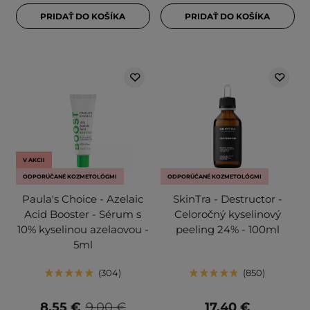
PRIDAŤ DO KOŠÍKA
PRIDAŤ DO KOŠÍKA
V AKCII
ODPORÚČANÉ KOZMETOLÓGMI
ODPORÚČANÉ KOZMETOLÓGMI
Paula's Choice - Azelaic
SkinTra - Destructor -
Acid Booster - Sérum s
Celoročný kyselinový
10% kyselinou azelaovou -
peeling 24% - 100ml
5ml
304
850
8,55 €
9,00 €
17,40 €