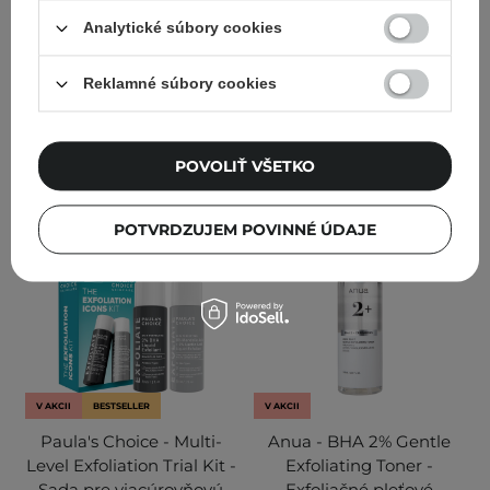
- 30 ml
Analytické súbory cookies
30
591
Reklamné súbory cookies
16,60 €
9,90 €
PRIDAŤ DO KOŠÍKA
PRIDAŤ DO KOŠÍKA
POVOLIŤ VŠETKO
POTVRDZUJEM POVINNÉ ÚDAJE
V AKCII
BESTSELLER
V AKCII
Paula's Choice - Multi-
Anua - BHA 2% Gentle
Level Exfoliation Trial Kit -
Exfoliating Toner -
Sada pre viacúrovňovú
Exfoliačné pleťové