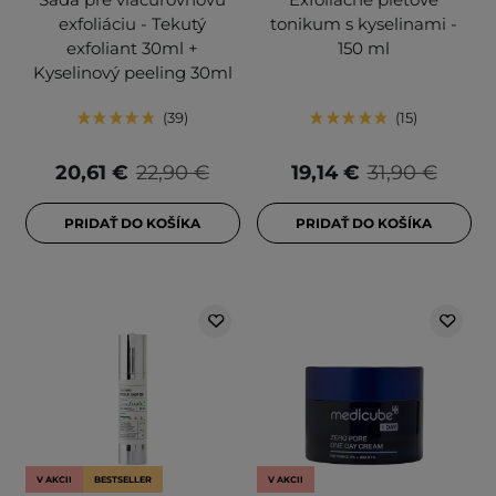
exfoliáciu - Tekutý
tonikum s kyselinami -
exfoliant 30ml +
150 ml
Kyselinový peeling 30ml
39
15
20,61 €
22,90 €
19,14 €
31,90 €
PRIDAŤ DO KOŠÍKA
PRIDAŤ DO KOŠÍKA
V AKCII
BESTSELLER
V AKCII