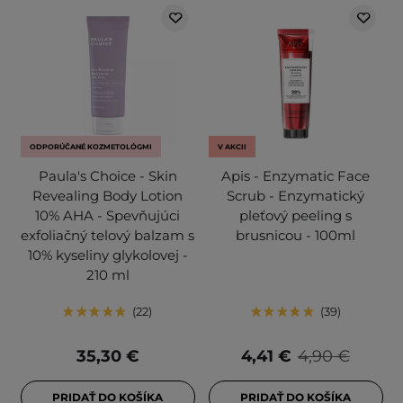
ODPORÚČANÉ KOZMETOLÓGMI
V AKCII
Paula's Choice - Skin
Apis - Enzymatic Face
Revealing Body Lotion
Scrub - Enzymatický
10% AHA - Spevňujúci
pleťový peeling s
exfoliačný telový balzam s
brusnicou - 100ml
10% kyseliny glykolovej -
210 ml
22
39
35,30 €
4,41 €
4,90 €
PRIDAŤ DO KOŠÍKA
PRIDAŤ DO KOŠÍKA