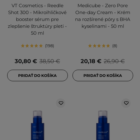
VT Cosmetics - Reedle
Medicube - Zero Pore
Shot 300 - Mikroihličkové
One-day Cream - Krém
booster sérum pre
na rozšírené póry s BHA
zlepšenie štruktúry pleti -
kyselinami - 50 ml
50 ml
198
8
30,80 €
38,50 €
20,18 €
26,90 €
PRIDAŤ DO KOŠÍKA
PRIDAŤ DO KOŠÍKA