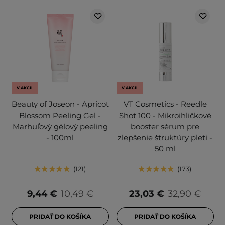
V AKCII
V AKCII
Beauty of Joseon - Apricot
VT Cosmetics - Reedle
Blossom Peeling Gel -
Shot 100 - Mikroihličkové
Marhuľový gélový peeling
booster sérum pre
- 100ml
zlepšenie štruktúry pleti -
50 ml
121
173
9,44 €
10,49 €
23,03 €
32,90 €
PRIDAŤ DO KOŠÍKA
PRIDAŤ DO KOŠÍKA