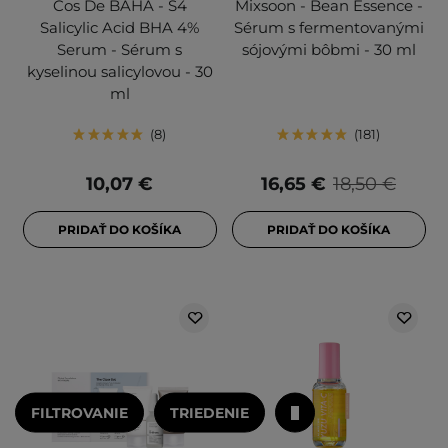
Cos De BAHA - S4
Mixsoon - Bean Essence -
Salicylic Acid BHA 4%
Sérum s fermentovanými
Serum - Sérum s
sójovými bôbmi - 30 ml
kyselinou salicylovou - 30
ml
8
181
10,07 €
16,65 €
18,50 €
PRIDAŤ DO KOŠÍKA
PRIDAŤ DO KOŠÍKA
FILTROVANIE
TRIEDENIE