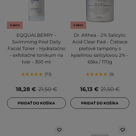
V AKCII
V AKCII
EQQUALBERRY -
Dr. Althea - 2% Salicylic
Swimming Pool Daily
Acid Clear Pad - Čistiace
Facial Toner - Hydratačno
pleťové tampóny s
- exfoliačné tonikum na
kyselinou salicylovou 2% -
tvár - 300 ml
65ks / 170g
73
3
18,28 €
21,50 €
16,13 €
21,50 €
PRIDAŤ DO KOŠÍKA
PRIDAŤ DO KOŠÍKA