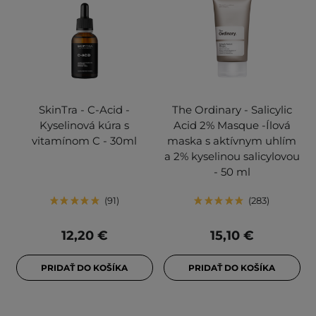
SkinTra - C-Acid -
The Ordinary - Salicylic
Kyselinová kúra s
Acid 2% Masque -Ílová
vitamínom C - 30ml
maska s aktívnym uhlím
a 2% kyselinou salicylovou
- 50 ml
91
283
12,20 €
15,10 €
PRIDAŤ DO KOŠÍKA
PRIDAŤ DO KOŠÍKA