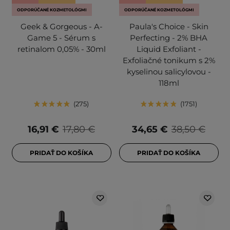
ODPORÚČANÉ KOZMETOLÓGMI
ODPORÚČANÉ KOZMETOLÓGMI
Geek & Gorgeous - A-
Paula's Choice - Skin
Game 5 - Sérum s
Perfecting - 2% BHA
retinalom 0,05% - 30ml
Liquid Exfoliant -
Exfoliačné tonikum s 2%
kyselinou salicylovou -
118ml
275
1751
16,91 €
17,80 €
34,65 €
38,50 €
PRIDAŤ DO KOŠÍKA
PRIDAŤ DO KOŠÍKA