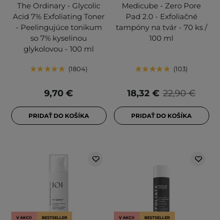
The Ordinary - Glycolic
Medicube - Zero Pore
Acid 7% Exfoliating Toner
Pad 2.0 - Exfoliačné
- Peelingujúce tonikum
tampóny na tvár - 70 ks /
so 7% kyselinou
100 ml
glykolovou - 100 ml
1804
103
9,70 €
18,32 €
22,90 €
PRIDAŤ DO KOŠÍKA
PRIDAŤ DO KOŠÍKA
V AKCII
BESTSELLER
V AKCII
BESTSELLER