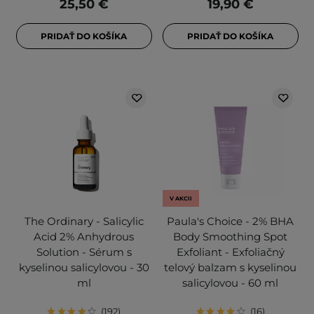
25,50 €
19,90 €
PRIDAŤ DO KOŠÍKA
PRIDAŤ DO KOŠÍKA
V AKCII
The Ordinary - Salicylic
Paula's Choice - 2% BHA
Acid 2% Anhydrous
Body Smoothing Spot
Solution - Sérum s
Exfoliant - Exfoliačný
kyselinou salicylovou - 30
telový balzam s kyselinou
ml
salicylovou - 60 ml
192
16