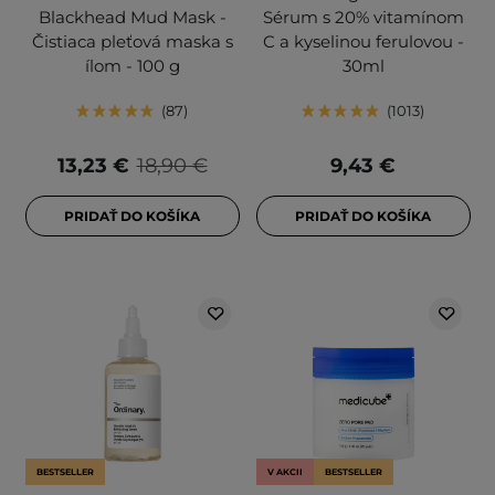
Blackhead Mud Mask -
Sérum s 20% vitamínom
Čistiaca pleťová maska s
C a kyselinou ferulovou -
ílom - 100 g
30ml
87
1013
13,23 €
18,90 €
9,43 €
PRIDAŤ DO KOŠÍKA
PRIDAŤ DO KOŠÍKA
BESTSELLER
V AKCII
BESTSELLER