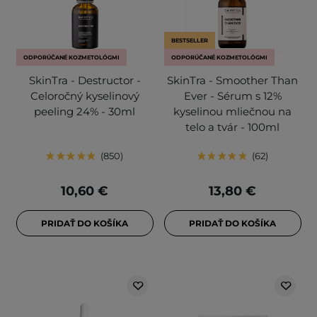
BESTSELLER
ODPORÚČANÉ KOZMETOLÓGMI
ODPORÚČANÉ KOZMETOLÓGMI
SkinTra - Destructor -
SkinTra - Smoother Than
Celoročný kyselinový
Ever - Sérum s 12%
peeling 24% - 30ml
kyselinou mliečnou na
telo a tvár - 100ml
850
62
10,60 €
13,80 €
PRIDAŤ DO KOŠÍKA
PRIDAŤ DO KOŠÍKA