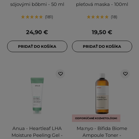
sójovými bôbmi - 50 ml
pleťová maska - 100ml
181
18
24,90 €
19,50 €
PRIDAŤ DO KOŠÍKA
PRIDAŤ DO KOŠÍKA
ODPORÚČANÉ KOZMETOLÓGMI
Anua - Heartleaf LHA
Ma:nyo - Bifida Biome
Moisture Peeling Gel -
Ampoule Toner -