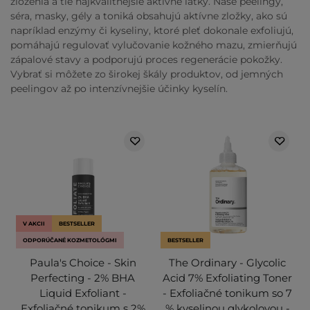
zloženia a tie najkvalitnejšie aktívne látky. Naše peelingy,
séra, masky, gély a toniká obsahujú aktívne zložky, ako sú
napríklad enzýmy či kyseliny, ktoré pleť dokonale exfoliujú,
pomáhajú regulovať vylučovanie kožného mazu, zmierňujú
zápalové stavy a podporujú proces regenerácie pokožky.
Vybrať si môžete zo širokej škály produktov, od jemných
peelingov až po intenzívnejšie účinky kyselín.
V AKCII
BESTSELLER
ODPORÚČANÉ KOZMETOLÓGMI
BESTSELLER
Paula's Choice - Skin
The Ordinary - Glycolic
Perfecting - 2% BHA
Acid 7% Exfoliating Toner
Liquid Exfoliant -
- Exfoliačné tonikum so 7
Exfoliačné tonikum s 2%
% kyselinou glykolovou -