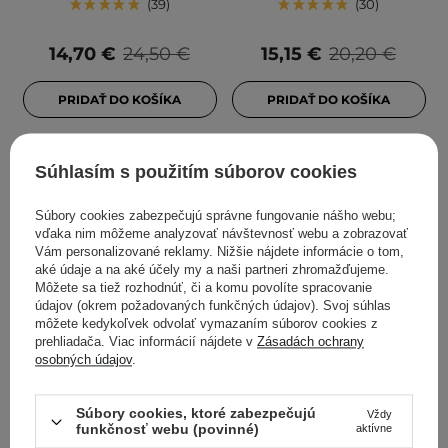
39
30
14,70 €
24,50 €
15,15 €
20,20 €
PRIDAŤ DO KOŠÍKA
PRIDAŤ DO KOŠÍKA
Súhlasím s použitím súborov cookies
Súbory cookies zabezpečujú správne fungovanie nášho webu;
vďaka nim môžeme analyzovať návštevnosť webu a zobrazovať
Vám personalizované reklamy. Nižšie nájdete informácie o tom,
aké údaje a na aké účely my a naši partneri zhromažďujeme.
Môžete sa tiež rozhodnúť, či a komu povolíte spracovanie
údajov (okrem požadovaných funkčných údajov). Svoj súhlas
môžete kedykoľvek odvolať vymazaním súborov cookies z
ODPORÚČANÉ KOZMETOLÓGMI
ODPORÚČANÉ KOZMETOLÓGMI
prehliadača. Viac informácií nájdete v
Zásadách ochrany
osobných údajov
.
SkinTra - Salicylove -
The Ordinary - Mandelic
Čistiaci gél s kyselinou
Acid 10% + HA - Peeling s
salicylovou na tvár a telo -
10 % kyselinou mandľovou
Súbory cookies, ktoré zabezpečujú
Vždy
250ml
a kyselinou hyalurónovou
funkčnosť webu (povinné)
aktívne