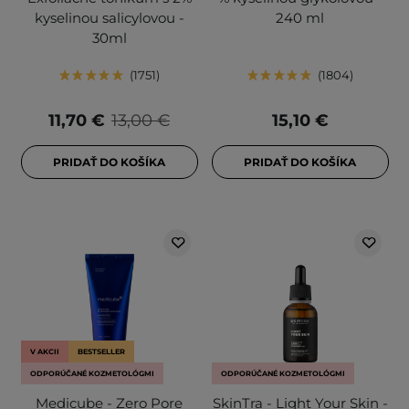
kyselinou salicylovou -
240 ml
30ml
1751
1804
11,70 €
13,00 €
15,10 €
PRIDAŤ DO KOŠÍKA
PRIDAŤ DO KOŠÍKA
V AKCII
BESTSELLER
ODPORÚČANÉ KOZMETOLÓGMI
ODPORÚČANÉ KOZMETOLÓGMI
Medicube - Zero Pore
SkinTra - Light Your Skin -