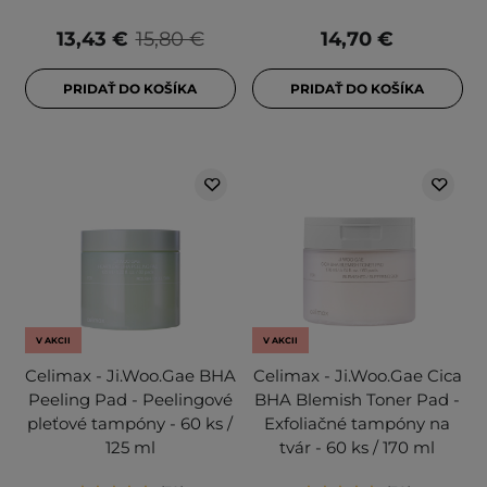
13,43 €
15,80 €
14,70 €
PRIDAŤ DO KOŠÍKA
PRIDAŤ DO KOŠÍKA
V AKCII
V AKCII
Celimax - Ji.Woo.Gae BHA
Celimax - Ji.Woo.Gae Cica
Peeling Pad - Peelingové
BHA Blemish Toner Pad -
pleťové tampóny - 60 ks /
Exfoliačné tampóny na
125 ml
tvár - 60 ks / 170 ml