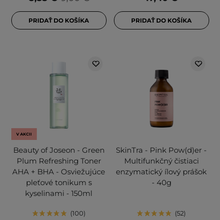
PRIDAŤ DO KOŠÍKA
PRIDAŤ DO KOŠÍKA
V AKCII
Beauty of Joseon - Green
SkinTra - Pink Pow(d)er -
Plum Refreshing Toner
Multifunkčný čistiaci
AHA + BHA - Osviežujúce
enzymatický ílový prášok
pleťové tonikum s
- 40g
kyselinami - 150ml
100
52