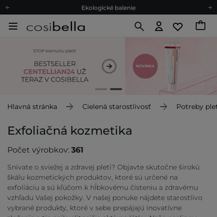
Ekologické balenie
Odmeňovací program
Odoslanie do 24 hod.
Darčekové karty
Ekologické balenie
Hlavná stránka
Cielená starostlivosť
Potreby plet
Exfoliačná kozmetika
Počet výrobkov:
361
Snívate o sviežej a zdravej pleti? Objavte skutočne širokú
škálu kozmetických produktov, ktoré sú určené na
exfoliáciu a sú kľúčom k hĺbkovému čisteniu a zdravému
vzhľadu Vašej pokožky. V našej ponuke nájdete starostlivo
vybrané produkty, ktoré v sebe prepájajú inovatívne