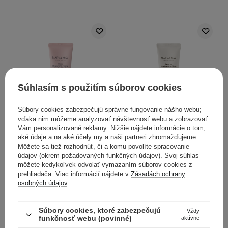
Súhlasím s použitím súborov cookies
Súbory cookies zabezpečujú správne fungovanie nášho webu;
vďaka nim môžeme analyzovať návštevnosť webu a zobrazovať
Mary&May - Hyaluronic
Mary&May - Lemon
Vám personalizované reklamy. Nižšie nájdete informácie o tom,
Hydra Wash off Pack -
Niacinamide Glow Wash
aké údaje a na aké účely my a naši partneri zhromažďujeme.
Hydratačná maska ​​s ílom
off Pack - Ílová maska s
Môžete sa tiež rozhodnúť, či a komu povolíte spracovanie
- 30 g
rozjasňujúcim účinkom -
údajov (okrem požadovaných funkčných údajov). Svoj súhlas
30g
môžete kedykoľvek odvolať vymazaním súborov cookies z
prehliadača. Viac informácií nájdete v
Zásadách ochrany
osobných údajov
.
16
12
7,90 €
7,90 €
Súbory cookies, ktoré zabezpečujú
Vždy
funkčnosť webu (povinné)
aktívne