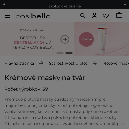
Ekologické balenie
Odmeňovací program
Odoslanie do 24 hod.
Darčekové karty
Ekologické balenie
Hlavná stránka
Starostlivosť o pleť
Pleťové mas
Krémové masky na tvár
Počet výrobkov:
57
Krémové pleťové masky sú ideálnym riešením pre
majiteľov suchej pokožky, ktorá potrebuje regeneráciu.
Vďaka krémovej konzistencii sa maska príjemne rozotiera,
ľahko nanáša a dodáva pokožke potrebné aktívne zložky.
Objavte teraz našu ponuku a vyberte si vhodný produkt pre