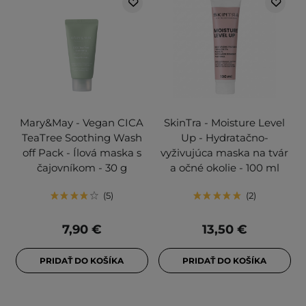
Mary&May - Vegan CICA
SkinTra - Moisture Level
TeaTree Soothing Wash
Up - Hydratačno-
off Pack - Ílová maska s
vyživujúca maska na tvár
čajovníkom - 30 g
a očné okolie - 100 ml
5
2
7,90 €
13,50 €
PRIDAŤ DO KOŠÍKA
PRIDAŤ DO KOŠÍKA