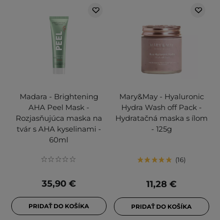
Madara - Brightening
Mary&May - Hyaluronic
AHA Peel Mask -
Hydra Wash off Pack -
Rozjasňujúca maska na
Hydratačná maska ​​s ílom
tvár s AHA kyselinami -
- 125g
60ml
16
35,90 €
11,28 €
PRIDAŤ DO KOŠÍKA
PRIDAŤ DO KOŠÍKA