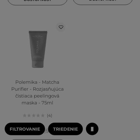
Polemika - Matcha
Purifier - Rozjasňujúca
čistiaca peelingová
maska - 75ml
4
FILTROVANIE
TRIEDENIE
16,90 €
19,90 €