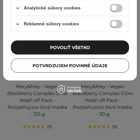
PRIDAŤ DO KOŠÍKA
PRIDAŤ DO KOŠÍKA
Analytické súbory cookies
Reklamné súbory cookies
POVOLIŤ VŠETKO
POTVRDZUJEM POVINNÉ ÚDAJE
Mary&May - Vegan
Mary&May - Vegan
Blackberry Complex Glow
Blackberry Complex Glow
Wash off Pack -
Wash off Pack -
Rozjasňujúca ílová maska
Rozjasňujúca ílová maska
- 125 g
- 30 g
9
9