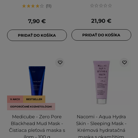
11
21,90 €
7,90 €
PRIDAŤ DO KOŠÍKA
PRIDAŤ DO KOŠÍKA
V AKCII
BESTSELLER
ODPORÚČANÉ KOZMETOLÓGMI
Medicube - Zero Pore
Nacomi - Aqua Hydra
Blackhead Mud Mask -
Skin - Sleeping Mask -
Čistiaca pleťová maska s
Krémová hydratačná
ílom - 100 g
maska ​​s okamžitým