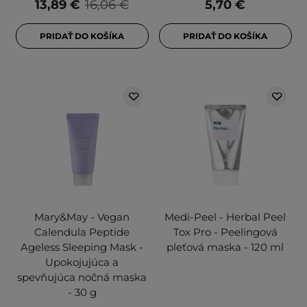
13,89 €
16,06 €
5,70 €
PRIDAŤ DO KOŠÍKA
PRIDAŤ DO KOŠÍKA
Mary&May - Vegan
Medi-Peel - Herbal Peel
Calendula Peptide
Tox Pro - Peelingová
Ageless Sleeping Mask -
pleťová maska - 120 ml
Upokojujúca a
spevňujúca nočná maska
- 30 g