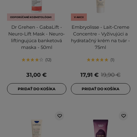
ODPORÚČANÉ KOZMETOLÓGMI
V AKCII
Dr Grehen - GabaLift -
Embryolisse - Lait-Creme
Neuro-Lift Mask - Neuro-
Concentre - Vyživujúci a
liftingujúca banketová
hydratačný krém na tvár -
maska - 50ml
75ml
12
1
31,00 €
17,91 €
19,90 €
PRIDAŤ DO KOŠÍKA
PRIDAŤ DO KOŠÍKA