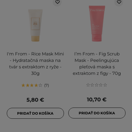
I'm From - Rice Mask Mini
I’m From - Fig Scrub
- Hydratačná maska na
Mask - Peelingujúca
tvár s extraktom z ryže -
pleťová maska s
30g
extraktom z figy - 70g
7
10,70 €
5,80 €
PRIDAŤ DO KOŠÍKA
PRIDAŤ DO KOŠÍKA