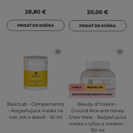
28,80 €
20,00 €
PRIDAŤ DO KOŠÍKA
PRIDAŤ DO KOŠÍKA
V AKCII
BESTSELLER
ODPORÚČANÉ KOZMETOLÓGMI
BasicLab - Complementis
Beauty of Joseon -
- Rozjasňujúca maska na
Ground Rice and Honey
tvár, krk a dekolt - 50 ml
Glow Mask - Rozjasňujúca
maska s ryžou a medom -
150 ml