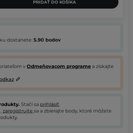
PRIDAŤ DO KOŠÍKA
bku dostanete:
5.90
bodov
priateľom v
Odmeňovacom programe
a získajte
 odkaz
rodukty.
Stačí sa
prihlásiť
.
t,
zaregistrujte
sa a zbierajte body, ktoré môžete
odukty.