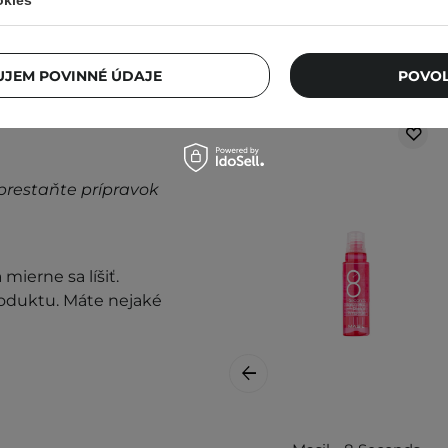
okies
JEM POVINNÉ ÚDAJE
POVOL
prestaňte prípravok
mierne sa líšiť.
roduktu. Máte nejaké