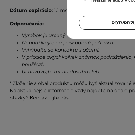
Reklamné súbory co
Dátum expirácie:
12 mesiacov po otvorení.
POTVRDZU
Odporúčania:
Výrobok je určený len na vonkajšie použitie.
Nepoužívajte na poškodenú pokožku.
Vyhýbajte sa kontaktu s očami.
V prípade akýchkoľvek známok podráždenia, 
používať.
Uchovávajte mimo dosahu detí.
* Zloženie a obal produktu môžu byť aktualizované a 
Najaktuálnejšie informácie vždy nájdete na obale p
otázky?
Kontaktujte nás.