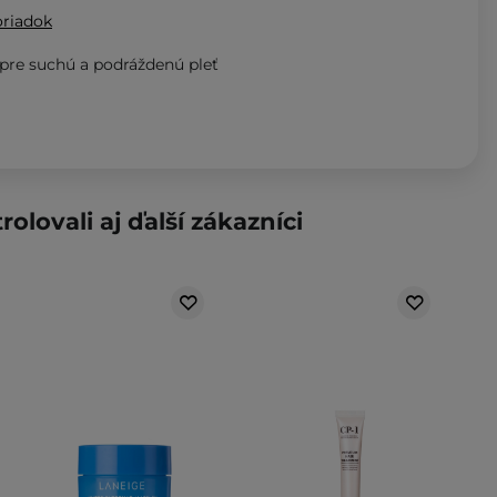
oriadok
re suchú a podráždenú pleť
rolovali aj ďalší zákazníci