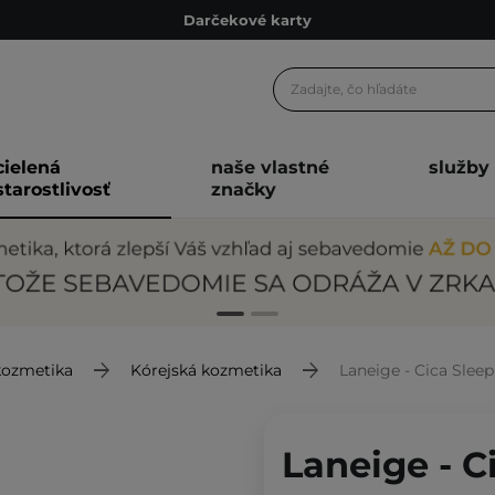
Darčekové karty
Ekologické balenie
Odmeňovací program
Odoslanie do 24 hod.
cielená
naše vlastné
služby
Darčekové karty
starostlivosť
značky
Ekologické balenie
kozmetika
Kórejská kozmetika
Laneige - Cica Slee
Laneige - C