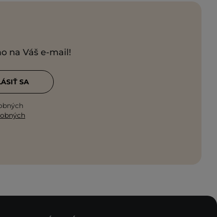
mo na Váš e-mail!
LÁSIŤ SA
sobných
sobných