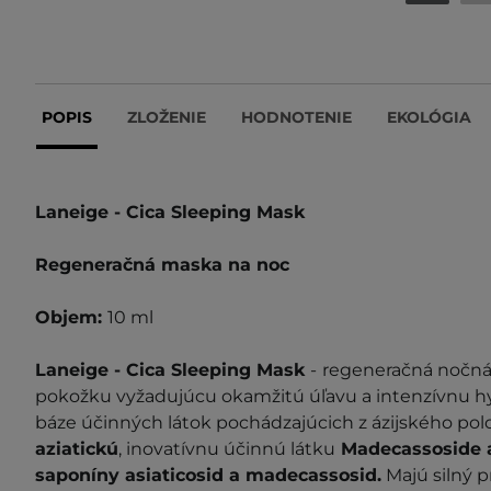
POPIS
ZLOŽENIE
HODNOTENIE
EKOLÓGIA
Laneige - Cica Sleeping Mask
Regeneračná maska na noc
Objem:
10 ml
Laneige - Cica Sleeping Mask
-
regeneračná nočná 
pokožku vyžadujúcu okamžitú úľavu a intenzívnu hy
báze účinných látok pochádzajúcich z ázijského polo
aziatickú
, inovatívnu účinnú látku
Madecassoside a
saponíny asiaticosid a madecassosid.
Majú silný p