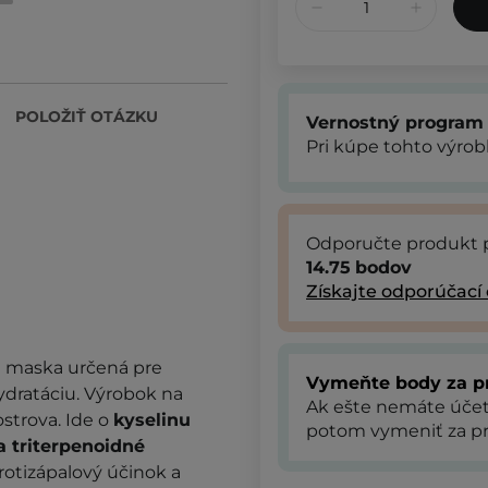
POLOŽIŤ OTÁZKU
Vernostný program
Pri kúpe tohto výro
Odporučte produkt 
14.75
bodov
Získajte odporúčací
maska ​​určená pre
Vymeňte body za p
dratáciu. Výrobok na
Ak ešte nemáte úče
strova. Ide o
kyselinu
potom vymeniť za pr
 triterpenoidné
rotizápalový účinok a