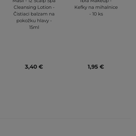
Masil - 12 Scalp Spa
Ibra Makeup -
Cleansing Lotion -
Kefky na mihalnice
Čistiaci balzam na
- 10 ks
pokožku hlavy -
15ml
3,40 €
1,95 €