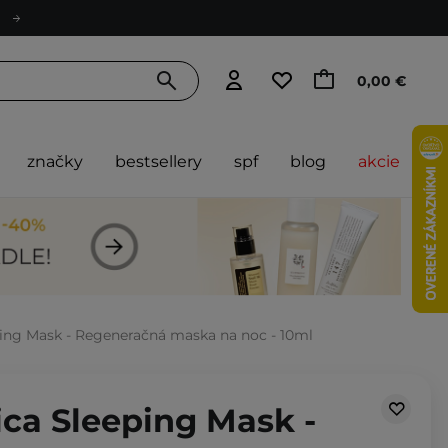
0,00 €
značky
bestsellery
spf
blog
akcie
ping Mask - Regeneračná maska na noc - 10ml
ica Sleeping Mask -