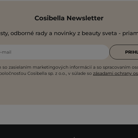
Cosibella Newsletter
sty, odborné rady a novinky z beauty sveta - pria
e-mail
PRIH
 so zasielaním marketingových informácií a so spracovaním o
poločnosťou Cosibella sp. z o.o., v súlade so
zásadami ochrany o