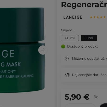
Regeneračn
Objem:
60 ml
10ml
Dostupný produkt
Môžeme odoslať už:
Najlacnejšie doručeni
5,90 €
/
ks