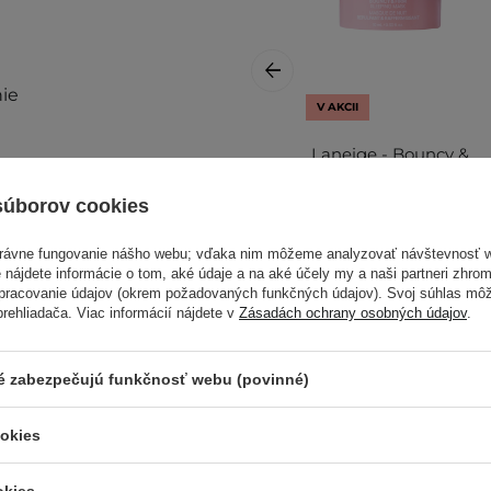
ie
V AKCII
Laneige - Bouncy &
Firm Sleeping
é môže byť tento výrobok
Mask Mini -
súborov cookies
Spevňujúca nočná
maska - 10 ml
právne fungovanie nášho webu; vďaka nim môžeme analyzovať návštevnosť 
 nájdete informácie o tom, aké údaje a na aké účely my a naši partneri zhr
spracovanie údajov (okrem požadovaných funkčných údajov). Svoj súhlas mô
ehliadača. Viac informácií nájdete v
Zásadách ochrany osobných údajov
.
5,04 €
8,40 €
 a dekolt ako posledný
ré zabezpečujú funkčnosť webu (povinné)
iez
ookies
alšie informácie nájdete v