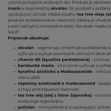
urýchľujú hojenie drobných rán. Produkt je obohaten
maslo
a regeneračný
skvalán
. Do produktu pridaný
upokojujúci účinok. Vďaka obsahu
tea tree oleja (o
produkt antibakteriálne vlastnosti. Maska je vhod
a pleť náchylnú na nedokonalosti. Na obale masky 
SALE“.
Prípravok obsahuje:
skvalán
- regeneruje, zmierňuje podráždenie a 
vyživuje a zvyšuje prenikanie účinných látok do
vitamín B5 (kyselina pantoténová)
- zvlhčuje
bambucké maslo
- intenzívne vyživuje a vyhla
kyselinu aziatickú a Madecassoside
- zvlhčuj
vrstvu pleti
saponíny aziaticosid a madecassosid
- podp
a majú protizápalové vlastnosti
tea tree olej (olej z listov čajovníka)
- má anti
podporuje regeneráciu
pullulan
- má hydratačný a upokojujúci účinok