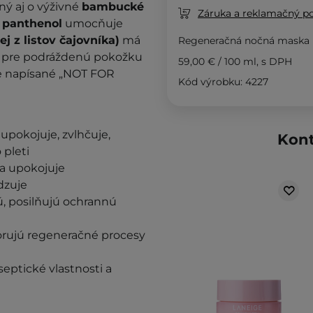
ý aj o výživné
bambucké
Záruka a reklamačný p
panthenol
umocňuje
lej z listov čajovníka)
má
Regeneračná nočná maska p
ná pre podráždenú pokožku
59,00 €
/
100 ml
, s DPH
je napísané „NOT FOR
Kód výrobku: 4227
upokojuje, zvlhčuje,
Kont
 pleti
 a upokojuje
dzuje
ú, posilňujú ochrannú
orujú regeneračné procesy
septické vlastnosti a