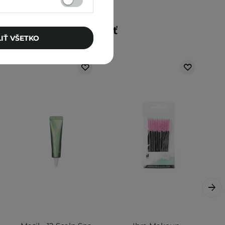
Mohlo by vás zaujímať
IŤ VŠETKO