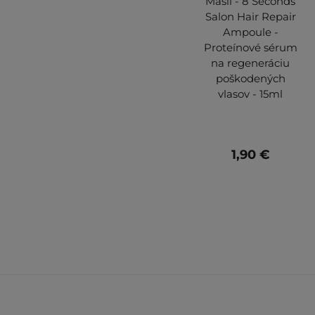
Masil - 8 Seconds
Salon Hair Repair
Ampoule -
Proteínové sérum
na regeneráciu
poškodených
vlasov - 15ml
1,90 €