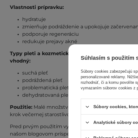
Vlastnosti prípravku:
hydratuje
zmierňuje podráždenie a upokojuje začervenan
podporuje regeneráciu
redukuje prejavy akné
Typy pleti a kozmetické nedokonalosti, pre ktor
Súhlasím s použitím 
vhodný:
Súbory cookies zabezpečujú s
suchá pleť
personalizované reklamy. Nižšie
podráždená pleť
rozhodnúť, či a komu povolíte 
problematická pleť so sklonom k ​​akné
vymazaním súborov cookies z pr
dehydratovaná pleť
Použitie:
Malé množstvo masky naneste na tvár, krk
Súbory cookies, kto
krok večernej starostlivosti. Nevyžaduje oplachovan
Analytické súbory c
Pred prvým použitím vykonajte test znášanlivosti. Ď
našom blogovom príspevku "
Test znášanlivosti
".