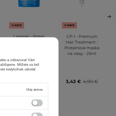
V AKCII
V AKCII
Laneige - Water
CP-1 - Premium
Sleeping Mask EX -
Hair Treatment -
Revitalizačno-
Proteinová maska
hydratačná maska
na vlasy - 25ml
- 15ml
webu a zobrazovať Vám
omažďujeme. Môžete sa tiež
žete kedykoľvek odvolať
3,54 €
7,50 €
3,43 €
4,90 €
Vždy aktívne