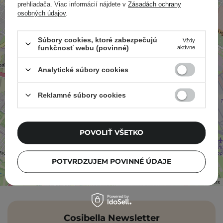
prehliadača. Viac informácií nájdete v
Zásadách ochrany
−
osobných údajov
.
×
Cosibella.sk - kozmetika priamo zo salónu krásy
Súbory cookies, ktoré zabezpečujú
Vždy
Mineralna 15A, budynek D3
funkčnosť webu (povinné)
aktívne
02-274 Warszawa
Analytické súbory cookies
Reklamné súbory cookies
POVOLIŤ VŠETKO
POTVRDZUJEM POVINNÉ ÚDAJE
Leaflet
|
©
OpenStreetMap
contributors
Cosibella Newsletter