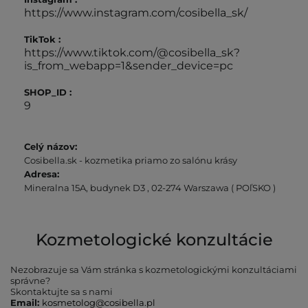
https://www.instagram.com/cosibella_sk/
TikTok :
https://www.tiktok.com/@cosibella_sk?
is_from_webapp=1&sender_device=pc
SHOP_ID :
9
Celý názov:
Cosibella.sk - kozmetika priamo zo salónu krásy
Adresa:
Mineralna 15A, budynek D3
,
02-274 Warszawa
( POľSKO )
Kozmetologické konzultácie
Nezobrazuje sa Vám stránka s kozmetologickými konzultáciami
správne?
Skontaktujte sa s nami
Email:
kosmetolog@cosibella.pl