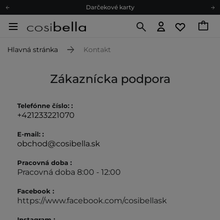
Darčekové karty
Ekologické balenie
Odmeňovací program
Hlavná stránka
Kontakt
Odoslanie do 24 hod.
Darčekové karty
Zákaznícka podpora
Ekologické balenie
Telefónne číslo: :
+421233221070
E-mail: :
obchod@cosibella.sk
Pracovná doba :
Pracovná doba 8:00 - 12:00
Facebook :
https://www.facebook.com/cosibellask
Instagram :