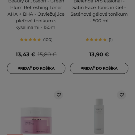
Beauty of Joseon - Green
Bielenda Professional -
Plum Refreshing Toner
Satin Face Tonic in Gel -
AHA + BHA - Osviežujúce
Saténové gélové tonikum
pleťové tonikum s
- 500 ml
kyselinami - 150ml
100
1
13,43 €
15,80 €
13,90 €
PRIDAŤ DO KOŠÍKA
PRIDAŤ DO KOŠÍKA