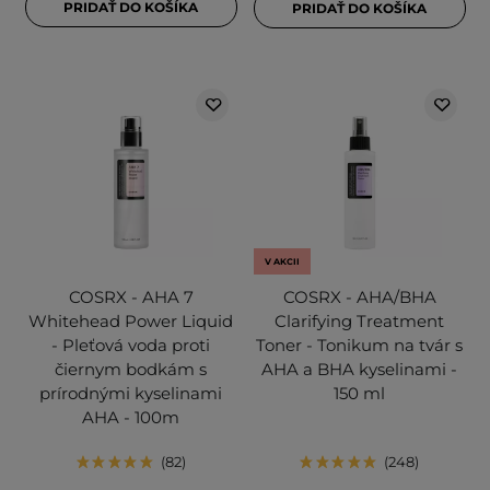
PRIDAŤ DO KOŠÍKA
PRIDAŤ DO KOŠÍKA
V AKCII
COSRX - AHA 7
COSRX - AHA/BHA
Whitehead Power Liquid
Clarifying Treatment
- Pleťová voda proti
Toner - Tonikum na tvár s
čiernym bodkám s
AHA a BHA kyselinami -
prírodnými kyselinami
150 ml
AHA - 100m
82
248