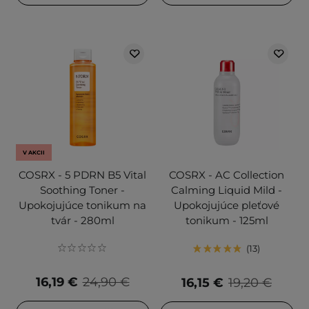
V AKCII
COSRX - 5 PDRN B5 Vital
COSRX - AC Collection
Soothing Toner -
Calming Liquid Mild -
Upokojujúce tonikum na
Upokojujúce pleťové
tvár - 280ml
tonikum - 125ml
13
16,19 €
24,90 €
16,15 €
19,20 €