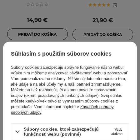
3
14,90 €
21,90 €
PRIDAŤ DO KOŠÍKA
PRIDAŤ DO KOŠÍKA
Súhlasím s použitím súborov cookies
Súbory cookies zabezpečujú správne fungovanie nášho webu;
vďaka nim môžeme analyzovať návštevnosť webu a zobrazovať
Vám personalizované reklamy. Nižšie nájdete informácie o tom,
aké údaje a na aké účely my a naši partneri zhromažďujeme.
Môžete sa tiež rozhodnúť, či a komu povolíte spracovanie
údajov (okrem požadovaných funkčných údajov). Svoj súhlas
môžete kedykoľvek odvolať vymazaním súborov cookies z
prehliadača. Viac informácií nájdete v
Zásadách ochrany
osobných údajov
.
Axis-y - Dark Spot
Axis-y - Triple PDRN Gel
Correcting Glow Toner -
Toner - Gélové tonikum s
Súbory cookies, ktoré zabezpečujú
Vždy
Rozjasňujúce dvojfázové
PDRN - 270ml
funkčnosť webu (povinné)
aktívne
tonikum v spreji - 125 ml