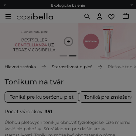
Ekologické balenie
Odmeňovací program
Odoslanie do 24 hod.
Darčekové karty
Ekologické balenie
Hlavná stránka
Starostlivosť o pleť
Pleťové toni
Tonikum na tvár
Toniká pre kuperóznu pleť
Toniká pre zmiešanú 
Počet výrobkov:
351
Úlohou pleťových toník je obnoviť fyziologické, čiže mierne
kyslé pH pokožky. Sú základom pre ďalšie kroky
starostlivosti. Tonikum môže byť obohatené o rôzne