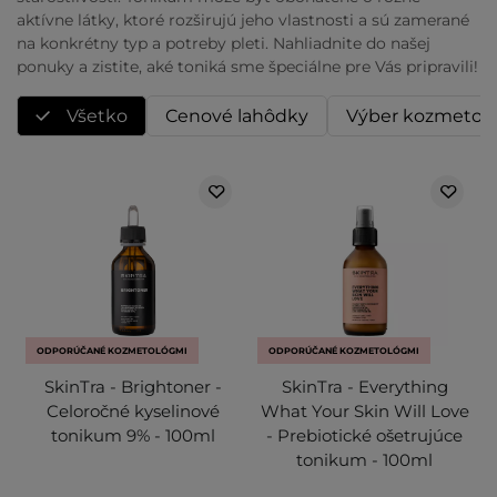
aktívne látky, ktoré rozširujú jeho vlastnosti a sú zamerané
na konkrétny typ a potreby pleti. Nahliadnite do našej
ponuky a zistite, aké toniká sme špeciálne pre Vás pripravili!
Všetko
Cenové lahôdky
Výber kozmetol
ODPORÚČANÉ KOZMETOLÓGMI
ODPORÚČANÉ KOZMETOLÓGMI
SkinTra - Brightoner -
SkinTra - Everything
Celoročné kyselinové
What Your Skin Will Love
tonikum 9% - 100ml
- Prebiotické ošetrujúce
tonikum - 100ml