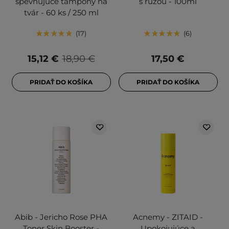
spevňujúce tampóny na
s ružou - 100ml
tvár - 60 ks / 250 ml
17
6
15,12 €
18,90 €
17,50 €
PRIDAŤ DO KOŠÍKA
PRIDAŤ DO KOŠÍKA
Abib - Jericho Rose PHA
Acnemy - ZITAID -
Toner Skin Booster -
Upokojujúce a