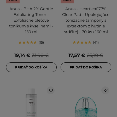
V AKCII
V AKCII
Anua - BHA 2% Gentle
Anua - Heartleaf 77%
Exfoliating Toner -
Clear Pad - Upokojujúce
Exfoliačné pleťové
tonizačné tampóny s
tonikum s kyselinami -
extraktom z hutínie
150 ml
srdčitej - 70 ks / 160 ml
15
41
19,14 €
31,90 €
17,57 €
25,10 €
PRIDAŤ DO KOŠÍKA
PRIDAŤ DO KOŠÍKA