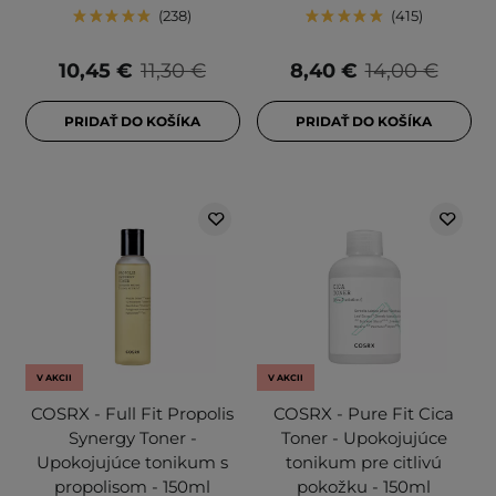
238
415
10,45 €
11,30 €
8,40 €
14,00 €
PRIDAŤ DO KOŠÍKA
PRIDAŤ DO KOŠÍKA
V AKCII
V AKCII
COSRX - Full Fit Propolis
COSRX - Pure Fit Cica
Synergy Toner -
Toner - Upokojujúce
Upokojujúce tonikum s
tonikum pre citlivú
propolisom - 150ml
pokožku - 150ml