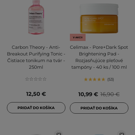
V AKCII
Carbon Theory - Anti-
Celimax - Pore+Dark Spot
Breakout Purifying Tonic -
Brightening Pad -
Čistiace tonikum na tvár -
Rozjasňujúce pleťové
250ml
tampóny - 40 ks / 100 ml
53
12,50 €
10,99 €
16,90 €
PRIDAŤ DO KOŠÍKA
PRIDAŤ DO KOŠÍKA