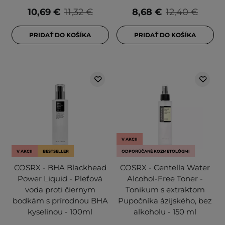
10,69 €
11,32 €
8,68 €
12,40 €
PRIDAŤ DO KOŠÍKA
PRIDAŤ DO KOŠÍKA
V AKCII
V AKCII
BESTSELLER
ODPORÚČANÉ KOZMETOLÓGMI
COSRX - BHA Blackhead
COSRX - Centella Water
Power Liquid - Pleťová
Alcohol-Free Toner -
voda proti čiernym
Tonikum s extraktom
bodkám s prírodnou BHA
Pupočníka ázijského, bez
kyselinou - 100ml
alkoholu - 150 ml