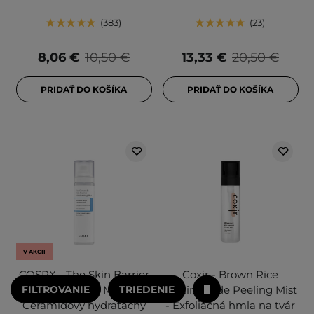
383
23
8,06 €
10,50 €
13,33 €
20,50 €
PRIDAŤ DO KOŠÍKA
PRIDAŤ DO KOŠÍKA
V AKCII
COSRX - The Skin Barrier
Coxir - Brown Rice
FILTROVANIE
TRIEDENIE
Moisturizing Mist -
Niacinamide Peeling Mist
Ceramidový hydratačný
- Exfoliačná hmla na tvár