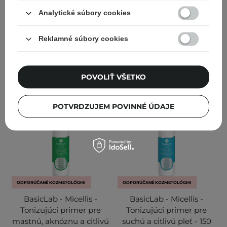
Analytické súbory cookies
5
Reklamné súbory cookies
25,00 €
24,50 €
PRIDAŤ DO KOŠÍKA
PRIDAŤ DO KOŠÍKA
POVOLIŤ VŠETKO
POTVRDZUJEM POVINNÉ ÚDAJE
ODPORÚČANÉ KOZMETOLÓGMI
ODPORÚČANÉ KOZMETOLÓGMI
BasicLab - Micellis -
BasicLab - Micellis -
Tonizujúci primer pre
Tonizujúci primer pre
mastnú, aknóznu a citlivú
suchú a citlivú pleť - 150