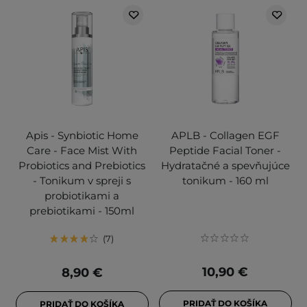
Apis - Synbiotic Home
APLB - Collagen EGF
Care - Face Mist With
Peptide Facial Toner -
Probiotics and Prebiotics
Hydratačné a spevňujúce
- Tonikum v spreji s
tonikum - 160 ml
probiotikami a
prebiotikami - 150ml
7
10,90 €
8,90 €
PRIDAŤ DO KOŠÍKA
PRIDAŤ DO KOŠÍKA