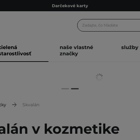
Darčekové karty
Ekologické balenie
Odmeňovací program
Odoslanie do 24 hod.
cielená
naše vlastné
služby
Darčekové karty
starostlivosť
značky
Ekologické balenie
tky
Skvalán
alán v kozmetike