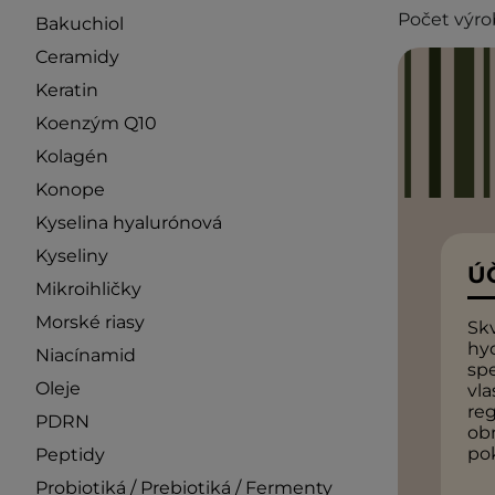
Počet výro
Bakuchiol
Ceramidy
Keratin
Koenzým Q10
Kolagén
Konope
Kyselina hyalurónová
Kyseliny
Ú
Mikroihličky
Morské riasy
Sk
hy
Niacínamid
sp
Oleje
vla
reg
PDRN
obn
po
Peptidy
Probiotiká / Prebiotiká / Fermenty