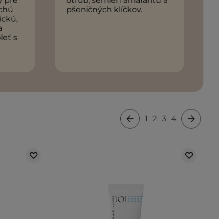
ý pre
otrúb, semien amarantu a
uchú
pšeničných klíčkov.
ickú,
a
leť s
1
2
3
4