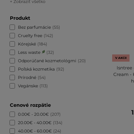
+ Zobraziť všetko
Produkt
Bez parfumácie
55
Cruelty free
142
Kórejské
184
Less waste
32
V AKCII
Odporúčané kozmetológmi
20
Isntree
Poľská kozmetika
92
Cream - 
Prírodné
54
h
Vegánske
113
Cenové rozpätie
0.00€ - 20.00€
207
20.00€ - 40.00€
134
40.00€ - 60.00€
24