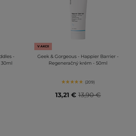
V AKCII
ddles -
Geek & Gorgeous - Happier Barrier -
 30ml
Regeneračný krém - 50ml
209
13,21 €
13,90 €