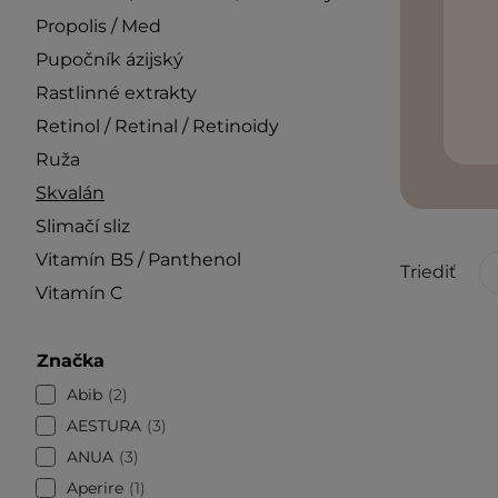
Propolis / Med
Pupočník ázijský
Rastlinné extrakty
Retinol / Retinal / Retinoidy
Ruža
Skvalán
Slimačí sliz
Vitamín B5 / Panthenol
Triediť
Vitamín C
Značka
Abib
2
AESTURA
3
ANUA
3
Aperire
1