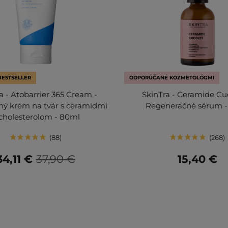
BESTSELLER
ODPORÚČANÉ KOZMETOLÓGMI
a - Atobarrier 365 Cream -
SkinTra - Ceramide Cu
ný krém na tvár s ceramidmi
Regeneračné sérum -
cholesterolom - 80ml
88
268
34,11 €
37,90 €
15,40 €