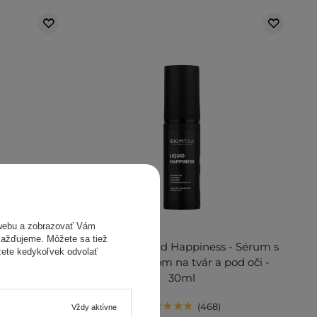
webu a zobrazovať Vám
omažďujeme. Môžete sa tiež
Feed On -
SkinTra - Liquid Happiness - Sérum s
žete kedykoľvek odvolať
ém - 50ml
0,3% retinalom na tvár a pod oči -
30ml
468
Vždy aktívne