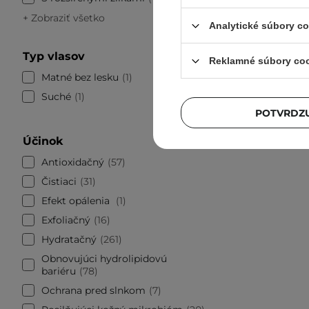
+ Zobraziť všetko
Analytické súbory c
Typ vlasov
Reklamné súbory co
Matné bez lesku
1
Suché
1
POTVRDZU
Účinok
Antioxidačný
57
Čistiaci
31
Efekt opálenia
1
Exfoliačný
16
Hydratačný
261
Obnovujúci hydrolipidovú
bariéru
78
Ochrana pred slnkom
7