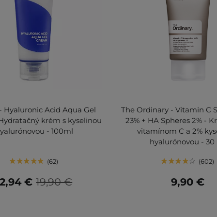
 - Hyaluronic Acid Aqua Gel
The Ordinary - Vitamin C 
Hydratačný krém s kyselinou
23% + HA Spheres 2% - K
yalurónovou - 100ml
vitamínom C a 2% kys
hyalurónovou - 30
62
602
12,94 €
19,90 €
9,90 €