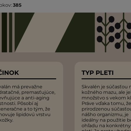
bkov:
385
ČINOK
TYP PLETI
valán má prevažne
Skvalén je súčasťou
dratačné, premasťujúce,
kožného mazu, ale j
evňujúce a anti-aging
množstvo s vekom kl
stnosti. Pôsobí aj
Práve vďaka tomu, že
eneračne a to tým, že
prirodzenou súčasťo
ovuje lipidovú vrstvu
nášho organizmu, je
kožky.
ideálny na použitie b
ohľadu na konkrétny