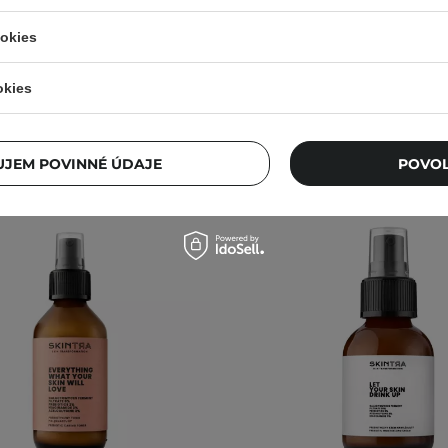
51,21 €
56,90 €
17,00 €
ookies
okies
JEM POVINNÉ ÚDAJE
POVOL