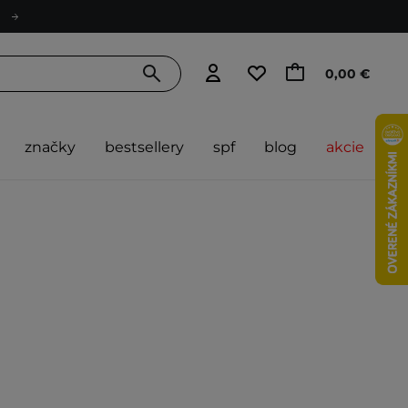
0,00 €
značky
bestsellery
spf
blog
akcie