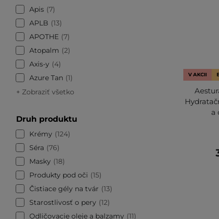
Apis
7
APLB
13
APOTHE
7
Atopalm
2
Axis-y
4
V AKCII
Azure Tan
1
Aestur
+ Zobraziť všetko
Hydratač
a 
Druh produktu
Krémy
124
Séra
76
Masky
18
Produkty pod oči
15
Čistiace gély na tvár
13
Starostlivosť o pery
12
Odličovacie oleje a balzamy
11