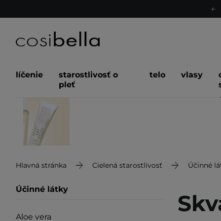
líčenie
starostlivosť o
telo
vlasy
pleť
Hlavná stránka
Cielená starostlivosť
Účinné lá
Účinné látky
Skv
Aloe vera