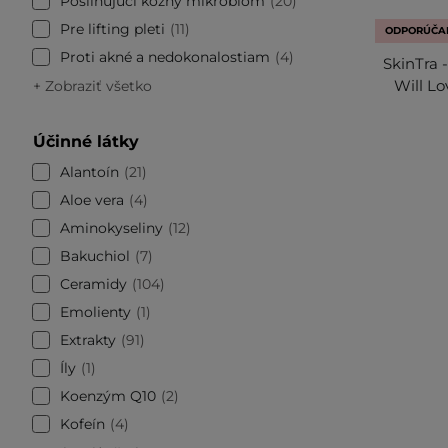
Posilňujúci kožný mikrobióm
20
Pre lifting pleti
11
ODPORÚČA
Proti akné a nedokonalostiam
4
SkinTra 
Will Lo
+ Zobraziť všetko
Účinné látky
Alantoín
21
Aloe vera
4
Aminokyseliny
12
Bakuchiol
7
Ceramidy
104
Emolienty
1
Extrakty
91
Íly
1
Koenzým Q10
2
Kofeín
4