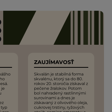
ZAUJÍMAVOSŤ
 nášho
Skvalán je stabilná forma
eho
skvalénu, ktorý sa do 80.
esá.
rokov 20. storočia získaval z
 je
pečene žralokov. Potom
u
bol nahradený rastlinnými
surovinami a dnes je
ez
získavaný z olivového oleja,
 typ
cukrovej trstiny, ryžových