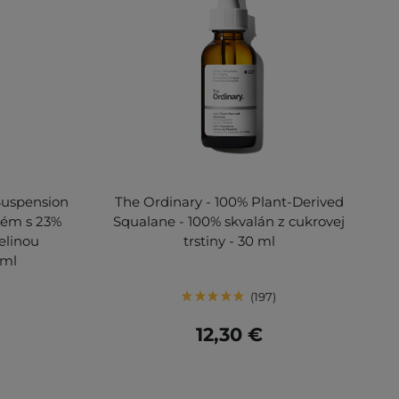
Suspension
The Ordinary - 100% Plant-Derived
rém s 23%
Squalane - 100% skvalán z cukrovej
elinou
trstiny - 30 ml
 ml
197
12,30 €