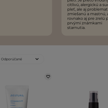
pleti. Je preto vhodn
citlivú, alergickú a s
pleť, ale aj problemat
zmiešanú a mastnú, 
rovnako aj pre zrelú p
prvými známkami
starnutia.
Odporúčané