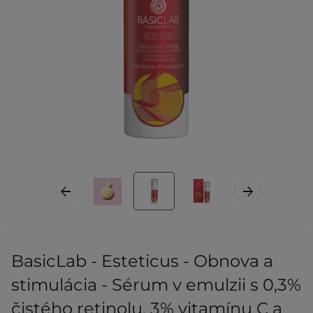
BasicLab - Esteticus - Obnova a
stimulácia - Sérum v emulzii s 0,3%
čistého retinolu, 3% vitamínu C a