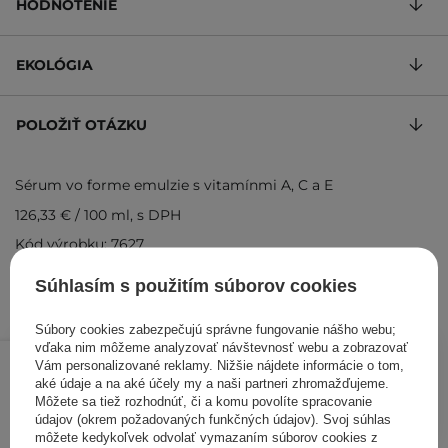
HODNOTENIE
EKOLÓGIA
POLOŽIŤ OTÁZKU
Sérum vo forme emulzie s vitamínmi A, C a E
126,33 €
/
100 ml
, s DPH
Kód výrobku: 7627
Súhlasím s použitím súborov cookies
Súbory cookies zabezpečujú správne fungovanie nášho webu;
37,90 €
vďaka nim môžeme analyzovať návštevnosť webu a zobrazovať
/
ks
Vám personalizované reklamy. Nižšie nájdete informácie o tom,
aké údaje a na aké účely my a naši partneri zhromažďujeme.
PRIDAŤ DO KOŠÍKA
Môžete sa tiež rozhodnúť, či a komu povolíte spracovanie
údajov (okrem požadovaných funkčných údajov). Svoj súhlas
Kontrolovali aj ďalší zákazníci
môžete kedykoľvek odvolať vymazaním súborov cookies z