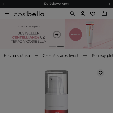
Ekologické balenie
Odmeňovací program
Odoslanie do 24 hod.
Darčekové karty
Ekologické balenie
Hlavná stránka
Cielená starostlivosť
Potreby plet