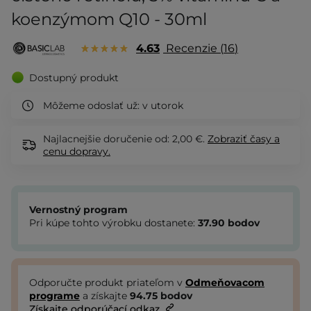
koenzýmom Q10 - 30ml
4.63
Recenzie
16
Dostupný produkt
Môžeme odoslať už:
v utorok
Najlacnejšie doručenie od: 2,00 €.
Zobraziť
časy a
cenu dopravy.
Vernostný program
Pri kúpe tohto výrobku dostanete:
37.90
bodov
Odporučte produkt priateľom v
Odmeňovacom
programe
a získajte
94.75
bodov
Získajte odporúčací odkaz