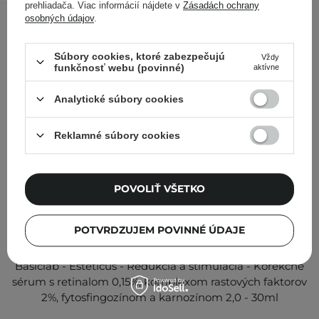
prehliadača. Viac informácií nájdete v
Zásadách ochrany
osobných údajov
.
Súbory cookies, ktoré zabezpečujú
Vždy
funkčnosť webu (povinné)
aktívne
Analytické súbory cookies
Reklamné súbory cookies
POVOLIŤ VŠETKO
POTVRDZUJEM POVINNÉ ÚDAJE
Basiclab - Esteticus - Redukcia a stimulácia - Korekčné
sérum s retinalom 0,15%, komplexom rastových faktorov
2%, fytosfingozínom a karnozínom 2,0 - 30ml