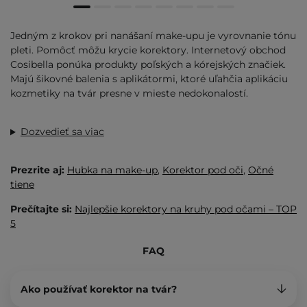
Jedným z krokov pri nanášaní make-upu je vyrovnanie tónu
pleti. Pomôcť môžu krycie korektory. Internetový obchod
Cosibella ponúka produkty poľských a kórejských značiek.
Majú šikovné balenia s aplikátormi, ktoré uľahčia aplikáciu
kozmetiky na tvár presne v mieste nedokonalostí.
Dozvedieť sa viac
Prezrite aj:
Hubka na make-up
,
Korektor pod oči
,
Očné
tiene
Prečítajte si:
Najlepšie korektory na kruhy pod očami – TOP
5
FAQ
Ako používať korektor na tvár?