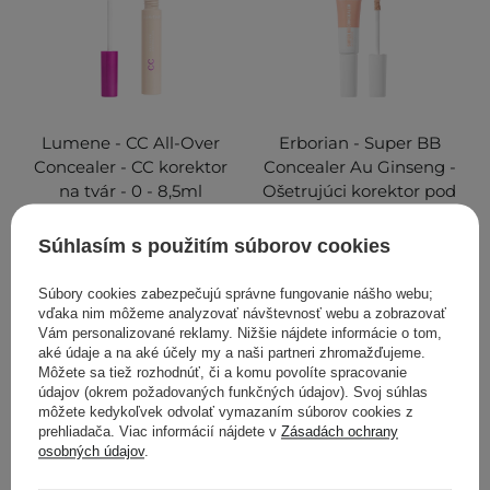
Lumene - CC All-Over
Erborian - Super BB
Concealer - CC korektor
Concealer Au Ginseng -
na tvár - 0 - 8,5ml
Ošetrujúci korektor pod
oči a na tvár - Clair - 10ml
Súhlasím s použitím súborov cookies
Súbory cookies zabezpečujú správne fungovanie nášho webu;
14,70 €
43,00 €
vďaka nim môžeme analyzovať návštevnosť webu a zobrazovať
Vám personalizované reklamy. Nižšie nájdete informácie o tom,
aké údaje a na aké účely my a naši partneri zhromažďujeme.
PRIDAŤ DO KOŠÍKA
PRIDAŤ DO KOŠÍKA
Môžete sa tiež rozhodnúť, či a komu povolíte spracovanie
údajov (okrem požadovaných funkčných údajov). Svoj súhlas
môžete kedykoľvek odvolať vymazaním súborov cookies z
prehliadača. Viac informácií nájdete v
Zásadách ochrany
osobných údajov
.