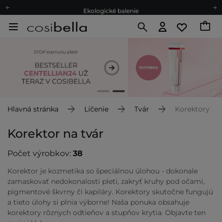
Ekologické balenie
Odmeňovací program
Odoslanie do 24 hod.
Darčekové karty
Ekologické balenie
Hlavná stránka
Líčenie
Tvár
Korektory
Korektor na tvár
Počet výrobkov:
38
Korektor je kozmetika so špeciálnou úlohou - dokonale
zamaskovať nedokonalosti pleti, zakryť kruhy pod očami,
pigmentové škvrny či kapiláry. Korektory skutočne fungujú
a tieto úlohy si plnia výborne! Naša ponuka obsahuje
korektory rôznych odtieňov a stupňov krytia. Objavte ten