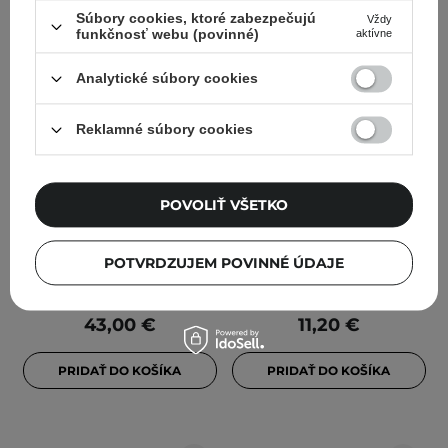
Súbory cookies, ktoré zabezpečujú
Vždy
funkčnosť webu (povinné)
aktívne
Analytické súbory cookies
Reklamné súbory cookies
Erborian - Super BB
The Saem - Cover
Concealer Au Ginseng -
Perfection Triple Pot
Ošetrujúci korektor pod
Concealer - Trojitý
POVOLIŤ VŠETKO
oči a na tvár - Nude - 10ml
korektor v palete - 05
Dark Up Beige - 13.5g
POTVRDZUJEM POVINNÉ ÚDAJE
43,00 €
11,20 €
PRIDAŤ DO KOŠÍKA
PRIDAŤ DO KOŠÍKA