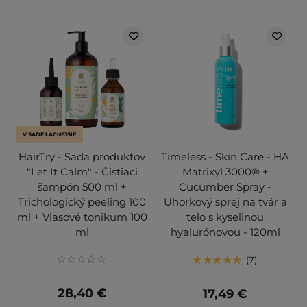
V SADE LACNEJŠIE
HairTry - Sada produktov
Timeless - Skin Care - HA
"Let It Calm" - Čistiaci
Matrixyl 3000® +
šampón 500 ml +
Cucumber Spray -
Trichologický peeling 100
Uhorkový sprej na tvár a
ml + Vlasové tonikum 100
telo s kyselinou
ml
hyalurónovou - 120ml
7
28,40 €
17,49 €