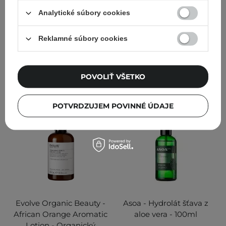
hliníka 24h - 60ml
rozjasňujúca kúra - 20ml
Analytické súbory cookies
15
43
Reklamné súbory cookies
9,18 €
8,05 €
PRIDAŤ DO KOŠÍKA
PRIDAŤ DO KOŠÍKA
POVOLIŤ VŠETKO
POTVRDZUJEM POVINNÉ ÚDAJE
Evolve Organic Beauty -
Asoa - Hydrolát šťava z
African Orange Aromatic
aloe vera - 100ml
Lotion - Organický