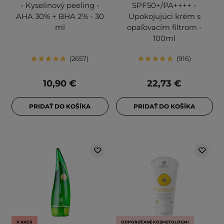
- Kyselinový peeling -
SPF50+/PA++++ -
AHA 30% + BHA 2% - 30
Upokojujúci krém s
ml
opaľovacím filtrom -
100ml
2657
916
10,90 €
22,73 €
PRIDAŤ DO KOŠÍKA
PRIDAŤ DO KOŠÍKA
V AKCII
ODPORÚČANÉ KOZMETOLÓGMI