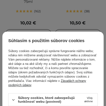
75ml
162
38
10,02 €
10,50 €
PRIDAŤ DO KOŠÍKA
PRIDAŤ DO KOŠÍKA
Súhlasím s použitím súborov cookies
Súbory cookies zabezpečujú správne fungovanie nášho webu;
vďaka nim môžeme analyzovať návštevnosť webu a zobrazovať
Vám personalizované reklamy. Nižšie nájdete informácie o tom,
aké údaje a na aké účely my a naši partneri zhromažďujeme.
Môžete sa tiež rozhodnúť, či a komu povolíte spracovanie
údajov (okrem požadovaných funkčných údajov). Svoj súhlas
môžete kedykoľvek odvolať vymazaním súborov cookies z
prehliadača. Viac informácií nájdete v
Zásadách ochrany
osobných údajov
.
BasicLab - Anti-Perspiris -
Natural Secrets - Glow
Súbory cookies, ktoré zabezpečujú
Vždy
Dezodorant v guľôčke bez
Tonic - Tónovacia a
funkčnosť webu (povinné)
aktívne