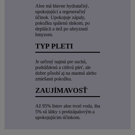
Aloe má hlavne hydratačný,
upokojujúci a regeneračný
účinok. Upokojuje zápaly,
pokožku spálenú slnkom, po
depilácii a tiež po uhryznutí
hmyzom.
TYP PLETI
Je určený najmä pre suchú,
podráždenú a citlivú pleť, ale
dobre pôsobí aj na mastnú alebo
zmiešanú pokožku.
ZAUJÍMAVOSŤ
Až 95% listov aloe tvorí voda, iba
5% sú látky s protizápalovým a
upokojujúcim účinkom.