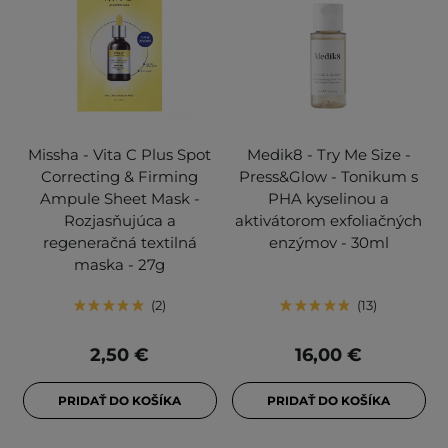
Missha - Vita C Plus Spot
Medik8 - Try Me Size -
Correcting & Firming
Press&Glow - Tonikum s
Ampule Sheet Mask -
PHA kyselinou a
Rozjasňujúca a
aktivátorom exfoliačných
regeneračná textilná
enzýmov - 30ml
maska - 27g
2
13
2,50 €
16,00 €
PRIDAŤ DO KOŠÍKA
PRIDAŤ DO KOŠÍKA