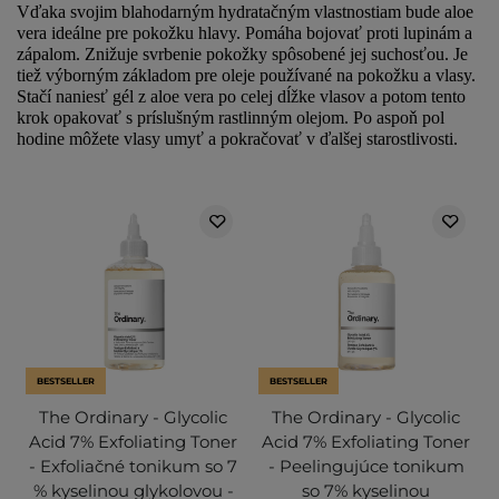
Vďaka svojim blahodarným hydratačným vlastnostiam bude aloe
vera ideálne pre pokožku hlavy. Pomáha bojovať proti lupinám a
zápalom. Znižuje svrbenie pokožky spôsobené jej suchosťou. Je
tiež výborným základom pre oleje používané na pokožku a vlasy.
Stačí naniesť gél z aloe vera po celej dĺžke vlasov a potom tento
krok opakovať s príslušným rastlinným olejom. Po aspoň pol
hodine môžete vlasy umyť a pokračovať v ďalšej starostlivosti.
BESTSELLER
BESTSELLER
The Ordinary - Glycolic
The Ordinary - Glycolic
Acid 7% Exfoliating Toner
Acid 7% Exfoliating Toner
- Exfoliačné tonikum so 7
- Peelingujúce tonikum
% kyselinou glykolovou -
so 7% kyselinou