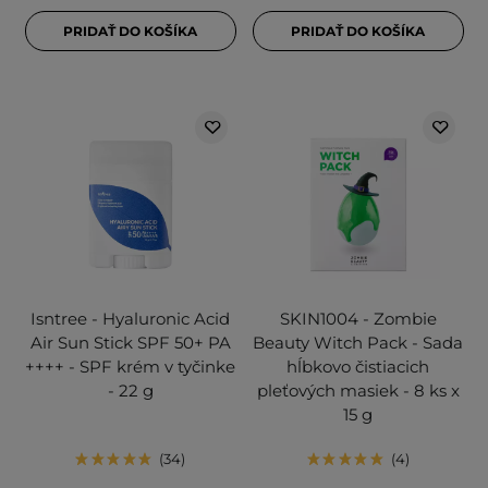
PRIDAŤ DO KOŠÍKA
PRIDAŤ DO KOŠÍKA
Isntree - Hyaluronic Acid
SKIN1004 - Zombie
Air Sun Stick SPF 50+ PA
Beauty Witch Pack - Sada
++++ - SPF krém v tyčinke
hĺbkovo čistiacich
- 22 g
pleťových masiek - 8 ks x
15 g
34
4