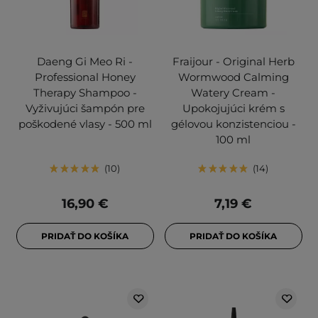
Daeng Gi Meo Ri -
Fraijour - Original Herb
Professional Honey
Wormwood Calming
Therapy Shampoo -
Watery Cream -
Vyživujúci šampón pre
Upokojujúci krém s
poškodené vlasy - 500 ml
gélovou konzistenciou -
100 ml
10
14
16,90 €
7,19 €
PRIDAŤ DO KOŠÍKA
PRIDAŤ DO KOŠÍKA