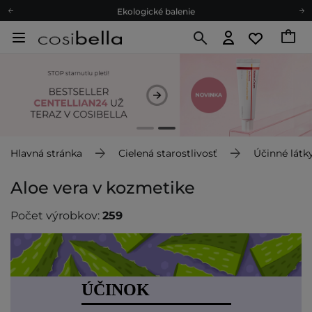
Ekologické balenie
Odmeňovací program
Odoslanie do 24 hod.
Darčekové karty
Ekologické balenie
Hlavná stránka
Cielená starostlivosť
Účinné látk
Aloe vera v kozmetike
Počet výrobkov:
259
ÚČINOK