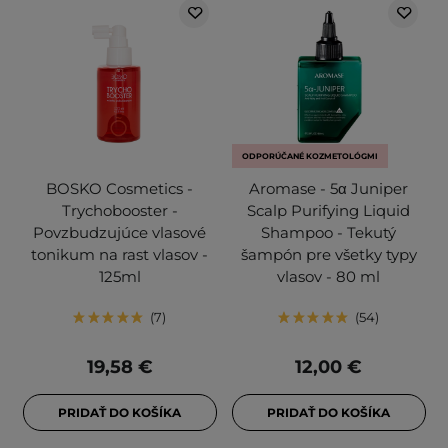
ODPORÚČANÉ KOZMETOLÓGMI
BOSKO Cosmetics -
Aromase - 5α Juniper
Trychobooster -
Scalp Purifying Liquid
Povzbudzujúce vlasové
Shampoo - Tekutý
tonikum na rast vlasov -
šampón pre všetky typy
125ml
vlasov - 80 ml
7
54
19,58 €
12,00 €
PRIDAŤ DO KOŠÍKA
PRIDAŤ DO KOŠÍKA