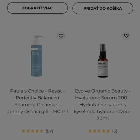
ZOBRAZIŤ VIAC
PRIDAŤ DO KOŠÍKA
Paula's Choice - Resist -
Evolve Organic Beauty -
Perfectly Balanced
Hyaluronic Serum 200 -
Foaming Cleanser -
Hydratačné sérum s
Jemný čistiaci gél - 190 ml
kyselinou hyalurónovou -
30ml
87
6