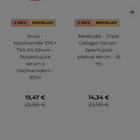
V AKCII
BESTSELLER
V AKCII
BESTSELLER
Anua -
Medicube - Triple
Niacinamide 10% +
Collagen Serum -
TXA 4% Sérum -
Spevňujúce
Rozjasňujúce
pleťové sérum - 55
sérum s
ml
niacínamidom -
30ml
19,47 €
14,34 €
22,90 €
23,90 €