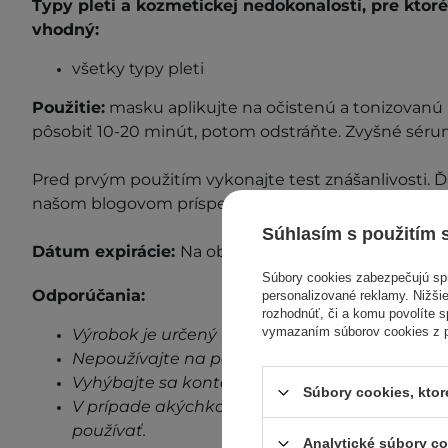
Typy pleti a kozmetickej nedokonalosti, pre ktor
vhodný:
všetky typy pleti
Použitie:
masku aplikujte na očistenú a tonizovanú
pôsobiť 10-20 minút, potom odstráňte. Zvyšné séru
P
red prvým použitím vykonajte test znášanlivosti. Ď
našom blogovom príspevku "
Test znášanlivosti
".
Súhlasím s použitím 
Dátum expirácie:
Na obale.
Súbory cookies zabezpečujú s
Odporúčania:
personalizované reklamy. Nižšie
rozhodnúť, či a komu povolíte 
vymazaním súborov cookies z pr
Výrobok je určený len na vonkajšie použitie.
Nepoužívajte na poškodenú pokožku.
Vyhýbajte sa kontaktu s očami.
Súbory cookies, kto
V prípade akýchkoľvek známok podráždenia, 
používať.
Analytické súbory c