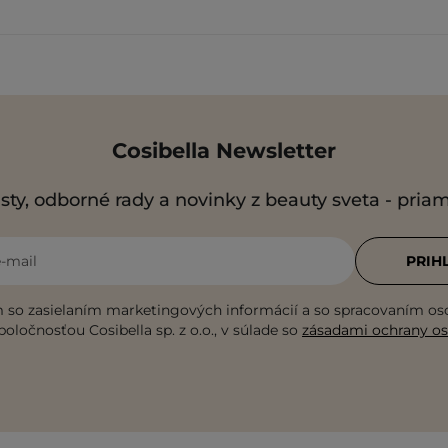
Cosibella Newsletter
sty, odborné rady a novinky z beauty sveta - pria
e-mail
PRIH
 so zasielaním marketingových informácií a so spracovaním o
poločnosťou Cosibella sp. z o.o., v súlade so
zásadami ochrany o