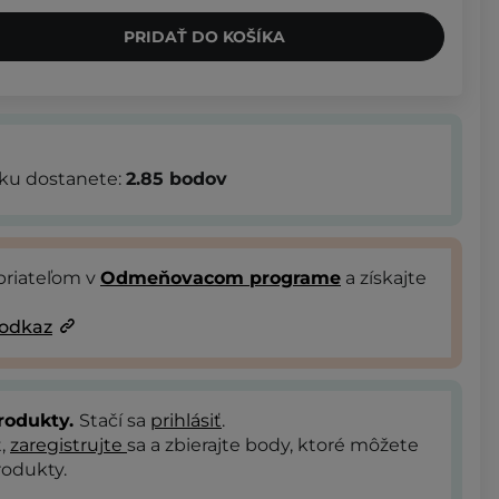
PRIDAŤ DO KOŠÍKA
bku dostanete:
2.85
bodov
priateľom v
Odmeňovacom programe
a získajte
 odkaz
rodukty.
Stačí sa
prihlásiť
.
t,
zaregistrujte
sa a zbierajte body, ktoré môžete
odukty.