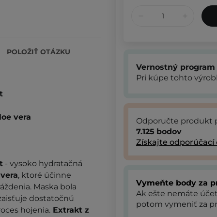
POLOŽIŤ OTÁZKU
Vernostný program
Pri kúpe tohto výro
t
loe vera
Odporučte produkt 
7.125
bodov
Získajte odporúčací
t
- vysoko hydratačná
 vera
, ktoré účinne
Vymeňte body za p
áždenia. Maska bola
Ak ešte nemáte úče
 zaisťuje dostatočnú
potom vymeniť za pr
oces hojenia.
Extrakt z