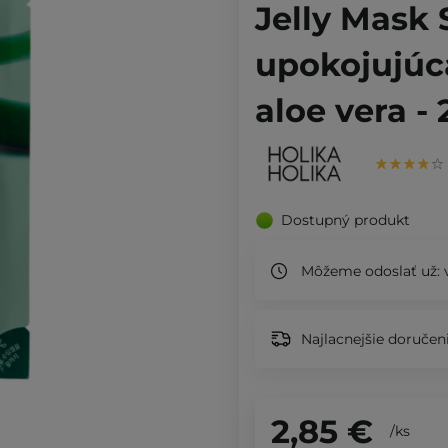
Jelly Mask 
upokojujúc
aloe vera -
Dostupný produkt
Môžeme odoslať už:
Najlacnejšie doručeni
2,85 €
/
ks