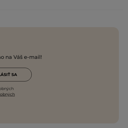
mo na Váš e-mail!
LÁSIŤ SA
sobných
sobných