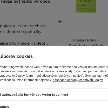
é môže byť tento výrobok
 pokožku tváre. Nechajte
m vklepte do pokožky.
Holika Holika -
alšie informácie nájdete v
Pure Essence Mask
Sheet - Green Tea -
Regeneračná
súborov cookies
plátienková maska
s extraktom zo
právne fungovanie nášho webu; vďaka nim môžeme analyzovať návštevnosť 
 nájdete informácie o tom, aké údaje a na aké účely my a naši partneri zhr
zeleného čaju -
spracovanie údajov (okrem požadovaných funkčných údajov). Svoj súhlas mô
23ml
ehliadača. Viac informácií nájdete v
Zásadách ochrany osobných údajov
.
ré zabezpečujú funkčnosť webu (povinné)
prestaňte prípravok
2,23 €
ookies