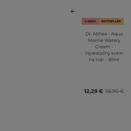
V AKCII
BESTSELLER
Dr. Althea - Aqua
Marine Watery
Cream -
Hydratačný krém
na tvár - 50ml
12,29 €
18,90 €