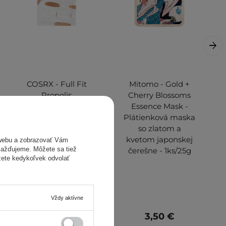
COSRX - Full Fit
Mitomo - Gold +
Propolis
Cherry Blossoms
Nourishing Magnet
Essence Mask -
Sheet Mask -
Plátienková maska
Vyživujúca
so zlatom a
plátenková maska
kvetom japonskej
webu a zobrazovať Vám
omažďujeme. Môžete sa tiež
s medom a
čerešne - 1ks/25g
žete kedykoľvek odvolať
propolisom - 21ml
Vždy aktívne
4,90 €
3,50 €