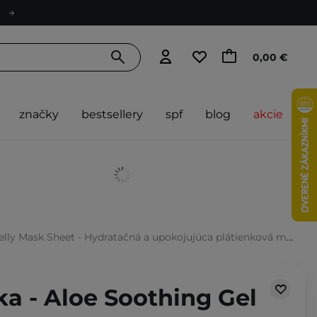
0,00 €
značky
bestsellery
spf
blog
akcie
sk Sheet - Hydratačná a upokojujúca plátienková maska s aloe vera - 23ml
ka - Aloe Soothing Gel