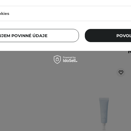
mierne sa líšiť.
okies
roduktu. Máte nejaké
JEM POVINNÉ ÚDAJE
POVOL