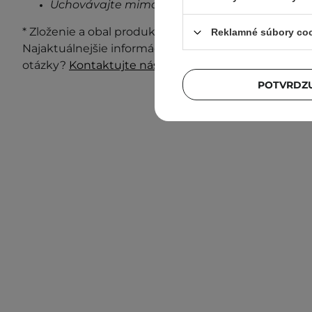
Uchovávajte mimo dosahu detí.
* Zloženie a obal produktu môžu byť aktualizované a 
Reklamné súbory co
Najaktuálnejšie informácie vždy nájdete na obale p
otázky?
Kontaktujte nás.
POTVRDZU