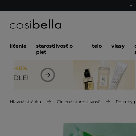
líčenie
starostlivosť o
telo
vlasy
pleť
Hlavná stránka
Cielená starostlivosť
Potreby p