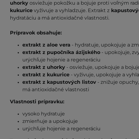
uhorky
osviežuje pokožku a bojuje proti voľným ra
kukurice
vyživuje a vyhladzuje. Extrakt z
kapustovýc
hydratáciu a má antioxidačné vlastnosti.
Prípravok obsahuje:
extrakt z aloe vera
- hydratuje, upokojuje a z
extrakt z pupočníka ázijského
- upokojuje, zv
urýchľuje hojenie a regeneráciu
extrakt z uhorky
- osviežuje, upokojuje a boju
extrakt z kukurice
- vyživuje, upokojuje a vyhl
extrakt z kapustových listov
- znižuje opuchy
má antioxidačné vlastnosti
Vlastnosti prípravku:
vysoko hydratuje
zmierňuje a upokojuje
urýchľuje hojenie a regeneráciu