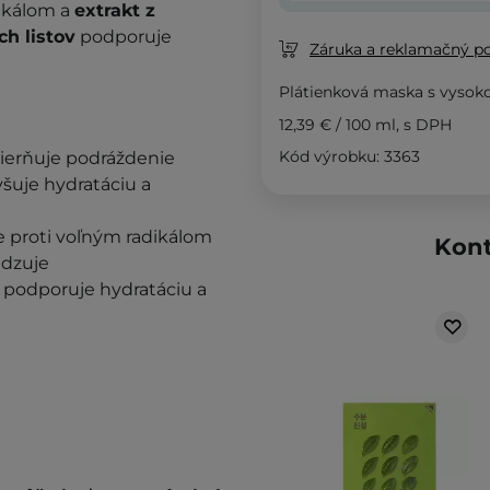
dikálom a
extrakt z
h listov
podporuje
Záruka a reklamačný p
Plátienková maska s vyso
12,39 €
/
100 ml
, s DPH
Kód výrobku: 3363
mierňuje podráždenie
yšuje hydratáciu a
je proti voľným radikálom
Kont
adzuje
, podporuje hydratáciu a