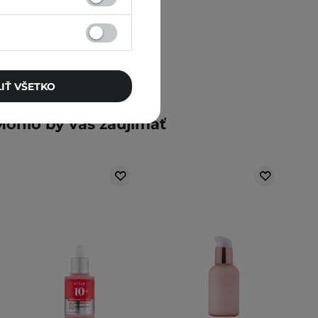
IŤ VŠETKO
Mohlo by vás zaujímať