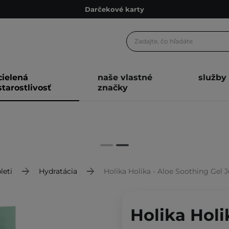
Darčekové karty
Ekologické balenie
Odmeňovací program
Odoslanie do 24 hod.
cielená
naše vlastné
služby
Darčekové karty
starostlivosť
značky
Ekologické balenie
leti
Hydratácia
Holika Holika - Aloe Soothing Gel Jelly Ma
Holika Holi