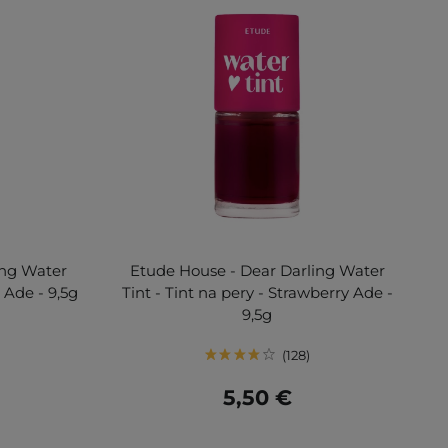
ing Water
Etude House - Dear Darling Water
e Ade - 9,5g
Tint - Tint na pery - Strawberry Ade -
9,5g
128
5,50 €