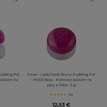
Pudding Pot
Fwee - Lip&Cheek Blurry Pudding Pot
 balzam na
- MV05 Boss - Krémový balzam na
pery a líčka - 5 g
13
12,53 €