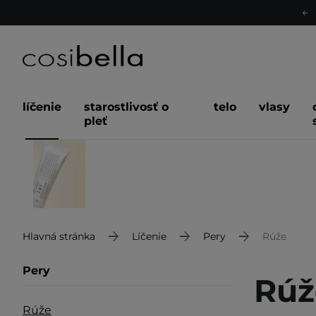
líčenie
starostlivosť o
telo
vlasy
pleť
Hlavná stránka
Líčenie
Pery
Rúže
Pery
Rúž
Rúže