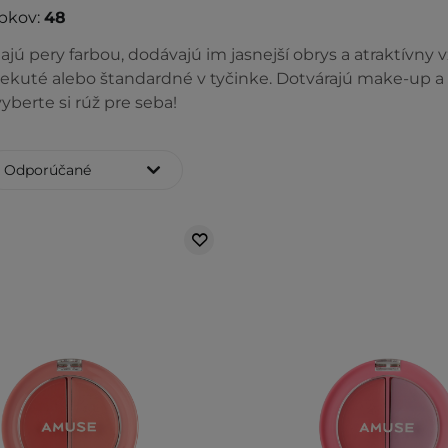
bkov:
48
ajú pery farbou, dodávajú im jasnejší obrys a atraktívny
tekuté alebo štandardné v tyčinke. Dotvárajú make-up a z
berte si rúž pre seba!
Odporúčané