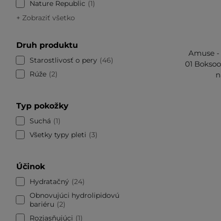
Nature Republic
1
+ Zobraziť všetko
Druh produktu
Amuse - 
Starostlivosť o pery
46
01 Bokso
Rúže
2
n
Typ pokožky
Suchá
1
Všetky typy pleti
3
Účinok
Hydratačný
24
Obnovujúci hydrolipidovú
bariéru
2
Rozjasňujúci
1