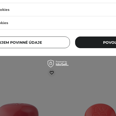
alzam na pery a líca - JP01
Gélový balzam na pery a l
Sugar Coat - 4g
Lolly - 4g
ookies
okies
13,10 €
13,10 €
JEM POVINNÉ ÚDAJE
POVOL