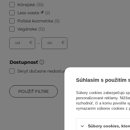
Kórejské
35
Less waste
2
Poľská kozmetika
5
Vegánske
12
€
€
od
do
–
Dostupnosť
Skryť dočasne nedostupné
41
Súhlasím s použitím 
POUŽIŤ FILTRE
Súbory cookies zabezpečujú s
personalizované reklamy. Nižšie
rozhodnúť, či a komu povolíte 
vymazaním súborov cookies z pr
Fwee - L
Súbory cookies, kto