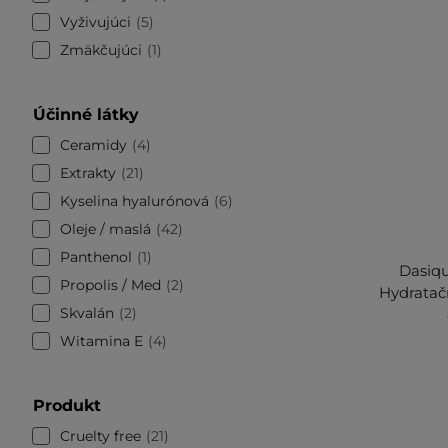
Vyživujúci
5
Zmäkčujúci
1
Účinné látky
Ceramidy
4
Extrakty
21
Kyselina hyalurónová
6
Oleje / maslá
42
Panthenol
1
Dasiqu
Propolis / Med
2
Hydratač
Skvalán
2
Witamina E
4
Produkt
Cruelty free
21