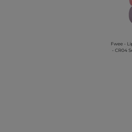
Fwee - L
- CR04 S