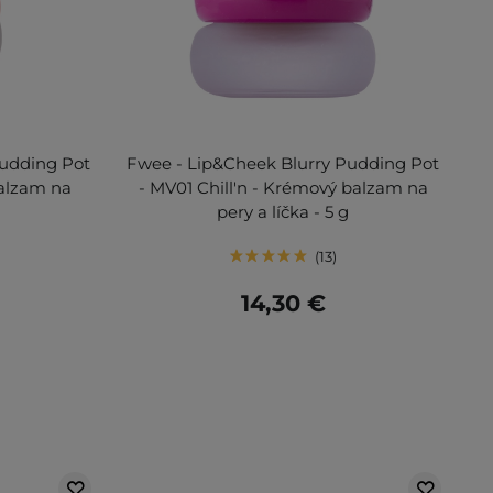
Pudding Pot
Fwee - Lip&Cheek Blurry Pudding Pot
balzam na
- MV01 Chill'n - Krémový balzam na
pery a líčka - 5 g
13
14,30 €