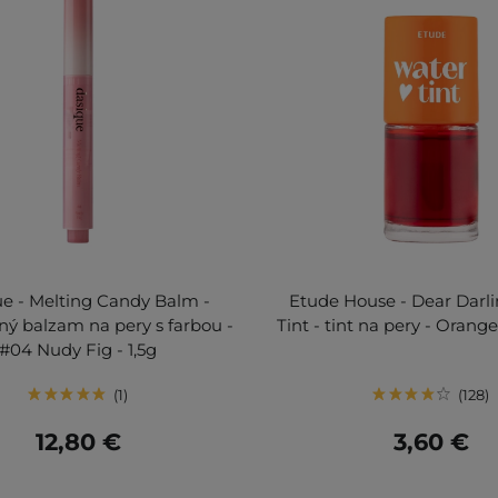
e - Melting Candy Balm -
Etude House - Dear Darl
ný balzam na pery s farbou -
Tint - tint na pery - Orang
#04 Nudy Fig - 1,5g
1
128
12,80 €
3,60 €