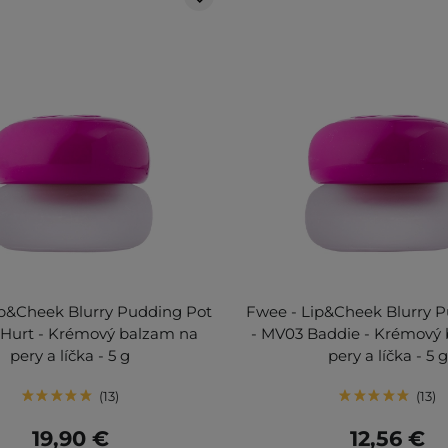
ip&Cheek Blurry Pudding Pot
Fwee - Lip&Cheek Blurry 
 Hurt - Krémový balzam na
- MV03 Baddie - Krémový
pery a líčka - 5 g
pery a líčka - 5 g
13
13
19,90 €
12,56 €