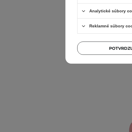
Gélový b
Analytické súbory c
Reklamné súbory co
POTVRDZU