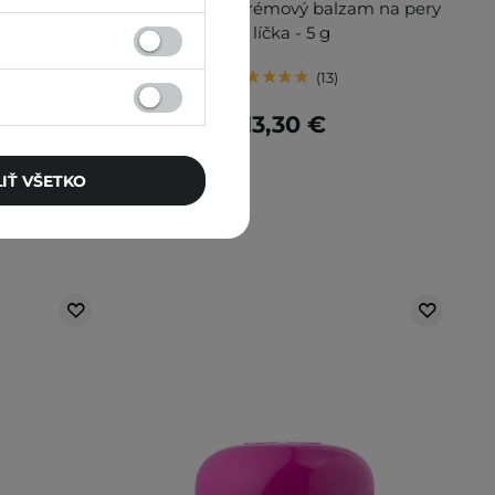
íca - JP02
- CR02 Boy - Krémový balzam na pery
a líčka - 5 g
13
13,30 €
IŤ VŠETKO