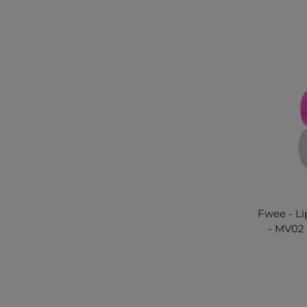
Fwee - L
- MV02