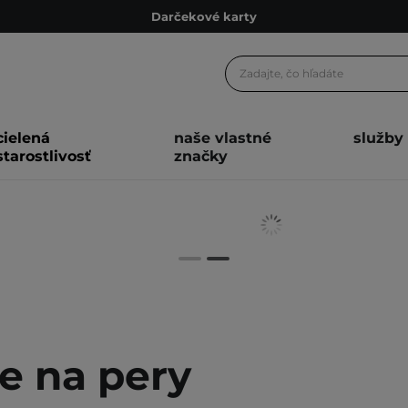
Darčekové karty
Ekologické balenie
Odmeňovací program
Odoslanie do 24 hod.
cielená
naše vlastné
služby
Darčekové karty
starostlivosť
značky
Ekologické balenie
e na pery