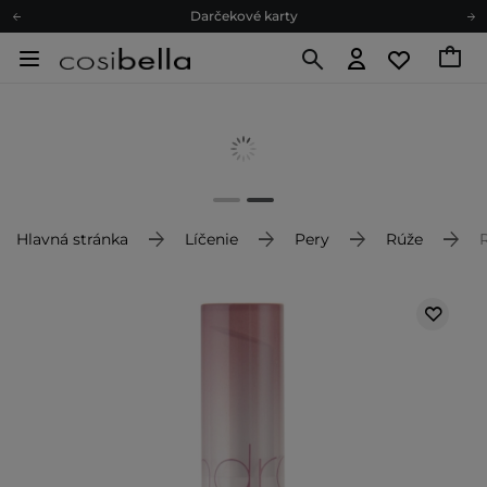
Darčekové karty
Ekologické balenie
Odmeňovací program
Odoslanie do 24 hod.
Darčekové karty
Ekologické balenie
Hlavná stránka
Líčenie
Pery
Rúže