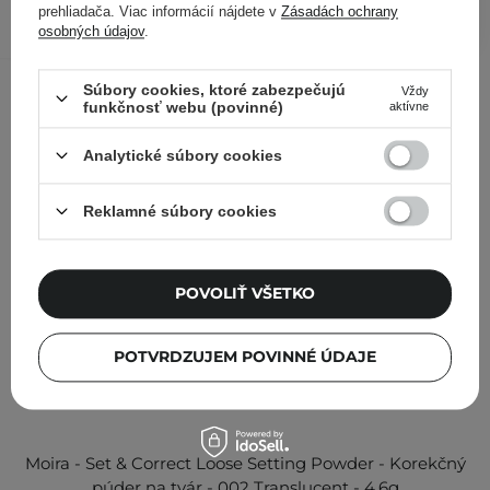
PRIDAŤ DO KOŠÍKA
prehliadača. Viac informácií nájdete v
Zásadách ochrany
osobných údajov
.
Kontrolovali aj ďalší zákazníci
Súbory cookies, ktoré zabezpečujú
Vždy
funkčnosť webu (povinné)
aktívne
Analytické súbory cookies
Reklamné súbory cookies
POVOLIŤ VŠETKO
POTVRDZUJEM POVINNÉ ÚDAJE
Moira - Set & Correct Loose Setting Powder - Korekčný
púder na tvár - 002 Translucent - 4,6g