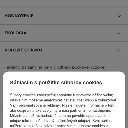
HODNOTENIE
EKOLÓGIA
POLOŽIŤ OTÁZKU
Farebný balzam na pery v odtieni púdrovej ružovej
300,00 €
/
100 g
, s DPH
Súhlasím s použitím súborov cookies
Kód výrobku: 17949
Súbory cookies zabezpečujú správne fungovanie nášho webu;
vďaka nim môžeme analyzovať návštevnosť webu a zobrazovať
Vám personalizované reklamy. Nižšie nájdete informácie o tom,
aké údaje a na aké účely my a naši partneri zhromažďujeme.
10,50 €
/
ks
Môžete sa tiež rozhodnúť, či a komu povolíte spracovanie
údajov (okrem požadovaných funkčných údajov). Svoj súhlas
môžete kedykoľvek odvolať vymazaním súborov cookies z