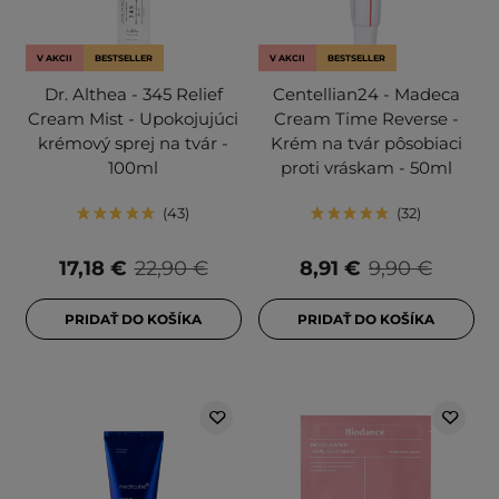
V AKCII
BESTSELLER
V AKCII
BESTSELLER
Dr. Althea - 345 Relief
Centellian24 - Madeca
Cream Mist - Upokojujúci
Cream Time Reverse -
krémový sprej na tvár -
Krém na tvár pôsobiaci
100ml
proti vráskam - 50ml
43
32
17,18 €
22,90 €
8,91 €
9,90 €
PRIDAŤ DO KOŠÍKA
PRIDAŤ DO KOŠÍKA