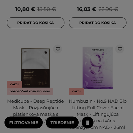
10,80 €
13,50 €
16,03 €
22,90 €
PRIDAŤ DO KOŠÍKA
PRIDAŤ DO KOŠÍKA
V AKCII
ODPORÚČANÉ KOZMETOLÓGMI
V AKCII
Medicube - Deep Peptide
Numbuzin - No.9 NAD Bio
Mask - Rozjasňujúca
Lifting Full Cover Facial
plátienková maska s
Mask - Liftingujúca
peptidmi - 1 ks / 27 ml
maska na tvár s
FILTROVANIE
TRIEDENIE
koenzýmom NAD - 26ml