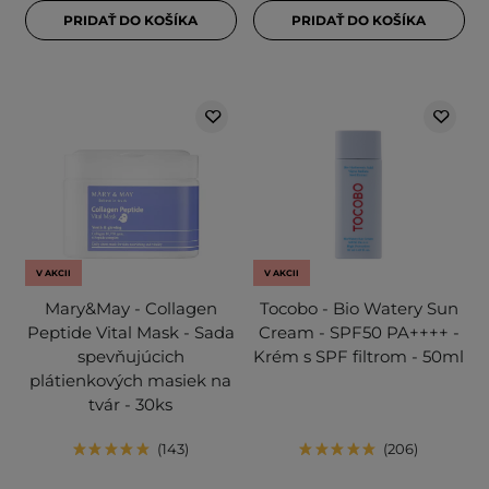
PRIDAŤ DO KOŠÍKA
PRIDAŤ DO KOŠÍKA
V AKCII
V AKCII
Mary&May - Collagen
Tocobo - Bio Watery Sun
Peptide Vital Mask - Sada
Cream - SPF50 PA++++ -
spevňujúcich
Krém s SPF filtrom - 50ml
plátienkových masiek na
tvár - 30ks
143
206