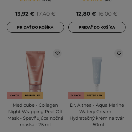
13,92 €
17,40 €
12,80 €
16,00 €
PRIDAŤ DO KOŠÍKA
PRIDAŤ DO KOŠÍKA
V AKCII
BESTSELLER
V AKCII
BESTSELLER
Medicube - Collagen
Dr. Althea - Aqua Marine
Night Wrapping Peel Off
Watery Cream -
Mask - Spevňujúca nočná
Hydratačný krém na tvár
maska - 75 ml
- 50ml