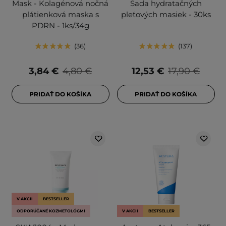
Mask - Kolagénová nočná
Sada hydratačných
plátienková maska s
pleťových masiek - 30ks
PDRN - 1ks/34g
36
137
3,84 €
4,80 €
12,53 €
17,90 €
PRIDAŤ DO KOŠÍKA
PRIDAŤ DO KOŠÍKA
V AKCII
BESTSELLER
ODPORÚČANÉ KOZMETOLÓGMI
V AKCII
BESTSELLER