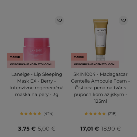
V AKCII
V AKCII
ODPORÚČANÉ KOZMETOLÓGMI
ODPORÚČANÉ KOZMETOLÓGMI
Laneige - Lip Sleeping
SKIN1004 - Madagascar
Mask EX - Berry -
Centella Ampoule Foam -
Intenzívne regeneračná
Čistiaca pena na tvár s
maska na pery - 3g
pupočníkom ázijským -
125ml
424
218
3,75 €
5,00 €
17,01 €
18,90 €