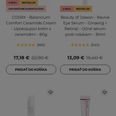
V AKCII
BESTSELLER
ODPORÚČANÉ KOZMETOLÓGMI
V AKCII
BESTSELLER
COSRX - Balancium
Beauty of Joseon - Revive
Comfort Ceramide Cream
Eye Serum - Ginseng +
- Upokojujúci krém s
Retinal - Očné sérum
ceramidmi - 80g
proti vráskam - 30ml
966
540
17,18 €
22,90 €
13,09 €
15,40 €
PRIDAŤ DO KOŠÍKA
PRIDAŤ DO KOŠÍKA