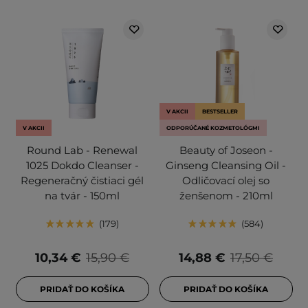
V AKCII
BESTSELLER
V AKCII
ODPORÚČANÉ KOZMETOLÓGMI
Round Lab - Renewal
Beauty of Joseon -
1025 Dokdo Cleanser -
Ginseng Cleansing Oil -
Regeneračný čistiaci gél
Odličovací olej so
na tvár - 150ml
ženšenom - 210ml
179
584
10,34 €
15,90 €
14,88 €
17,50 €
PRIDAŤ DO KOŠÍKA
PRIDAŤ DO KOŠÍKA