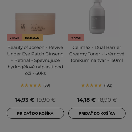
V AKCII
BESTSELLER
V AKCII
Beauty of Joseon - Revive
Celimax - Dual Barrier
Under Eye Patch Ginseng
Creamy Toner - Krémové
+ Retinal - Spevňujúce
tonikum na tvár - 150ml
hydrogélové náplasti pod
oči - 60ks
39
192
14,93 €
19,90 €
14,18 €
18,90 €
PRIDAŤ DO KOŠÍKA
PRIDAŤ DO KOŠÍKA