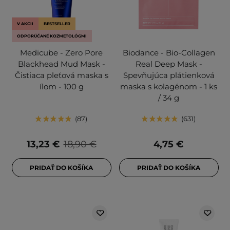
V AKCII
BESTSELLER
ODPORÚČANÉ KOZMETOLÓGMI
Medicube - Zero Pore
Biodance - Bio-Collagen
Blackhead Mud Mask -
Real Deep Mask -
Čistiaca pleťová maska s
Spevňujúca plátienková
ílom - 100 g
maska s kolagénom - 1 ks
/ 34 g
87
631
13,23 €
18,90 €
4,75 €
PRIDAŤ DO KOŠÍKA
PRIDAŤ DO KOŠÍKA