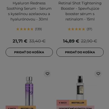
Hyaluron Redness
Retinal Shot Tightening
Soothing Serum - Sérum
Booster - Spevňujúce
s kyselinou azelaovou a
booster sérum s
hyalurónovou - 30ml
retinalom - 15ml
139
37
21,71 €
33,40 €
14,89 €
22,90 €
PRIDAŤ DO KOŠÍKA
PRIDAŤ DO KOŠÍKA
V AKCII
BESTSELLER
V AKCII
BESTSELLER
ODPORÚČANÉ KOZMETOLÓGMI