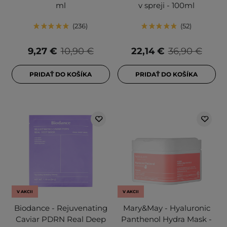
ml
v spreji - 100ml
236
52
9,27 €
10,90 €
22,14 €
36,90 €
PRIDAŤ DO KOŠÍKA
PRIDAŤ DO KOŠÍKA
V AKCII
V AKCII
Biodance - Rejuvenating
Mary&May - Hyaluronic
Caviar PDRN Real Deep
Panthenol Hydra Mask -