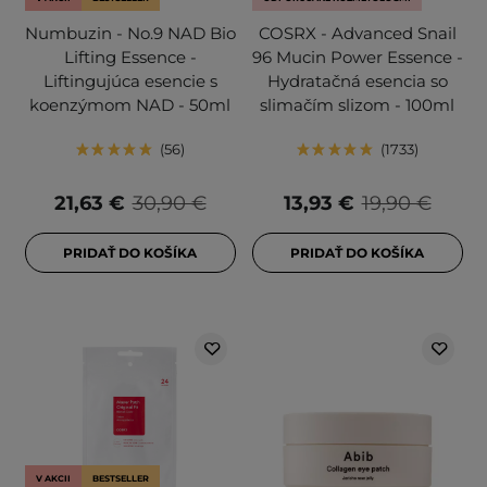
Numbuzin - No.9 NAD Bio
COSRX - Advanced Snail
Lifting Essence -
96 Mucin Power Essence -
Liftingujúca esencie s
Hydratačná esencia so
koenzýmom NAD - 50ml
slimačím slizom - 100ml
56
1733
21,63 €
30,90 €
13,93 €
19,90 €
PRIDAŤ DO KOŠÍKA
PRIDAŤ DO KOŠÍKA
V AKCII
BESTSELLER