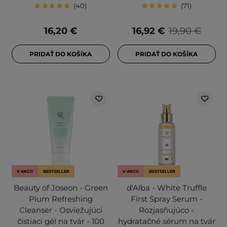
40
71
16,20 €
16,92 €
19,90 €
PRIDAŤ DO KOŠÍKA
PRIDAŤ DO KOŠÍKA
V AKCII
BESTSELLER
V AKCII
BESTSELLER
Beauty of Joseon - Green
d'Alba - White Truffle
Plum Refreshing
First Spray Serum -
Cleanser - Osviežujúci
Rozjasňujúco -
čistiaci gél na tvár - 100
hydratačné sérum na tvár