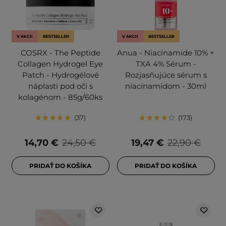
V AKCII
BESTSELLER
V AKCII
BESTSELLER
COSRX - The Peptide
Anua - Niacinamide 10% +
Collagen Hydrogel Eye
TXA 4% Sérum -
Patch - Hydrogélové
Rozjasňujúce sérum s
náplasti pod oči s
niacínamidom - 30ml
kolagénom - 85g/60ks
37
173
14,70 €
24,50 €
19,47 €
22,90 €
PRIDAŤ DO KOŠÍKA
PRIDAŤ DO KOŠÍKA