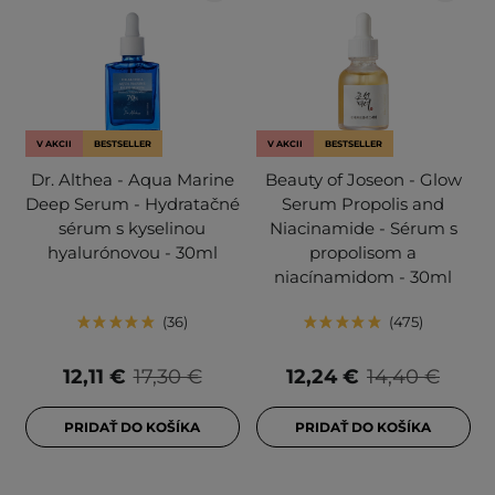
V AKCII
BESTSELLER
V AKCII
BESTSELLER
Dr. Althea - Aqua Marine
Beauty of Joseon - Glow
Deep Serum - Hydratačné
Serum Propolis and
sérum s kyselinou
Niacinamide - Sérum s
hyalurónovou - 30ml
propolisom a
niacínamidom - 30ml
36
475
12,11 €
17,30 €
12,24 €
14,40 €
PRIDAŤ DO KOŠÍKA
PRIDAŤ DO KOŠÍKA