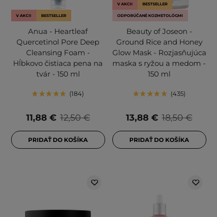
V AKCII
BESTSELLER
V AKCII
BESTSELLER
ODPORÚČANÉ KOZMETOLÓGMI
Anua - Heartleaf
Beauty of Joseon -
Quercetinol Pore Deep
Ground Rice and Honey
Cleansing Foam -
Glow Mask - Rozjasňujúca
Hĺbkovo čistiaca pena na
maska s ryžou a medom -
tvár - 150 ml
150 ml
184
435
11,88 €
12,50 €
13,88 €
18,50 €
PRIDAŤ DO KOŠÍKA
PRIDAŤ DO KOŠÍKA