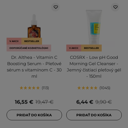
V AKCII
BESTSELLER
ODPORÚČANÉ KOZMETOLÓGMI
V AKCII
BESTSELLER
Dr. Althea - Vitamin C
COSRX - Low pH Good
Boosting Serum - Pleťové
Morning Gel Cleanser -
sérum s vitamínom C - 30
Jemný čistiaci pleťový gél
ml
- 150ml
113
1045
16,55 €
19,47 €
6,44 €
9,90 €
PRIDAŤ DO KOŠÍKA
PRIDAŤ DO KOŠÍKA