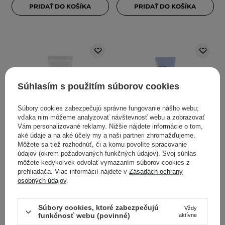
PRIDAŤ DO KOŠÍKA
PRIDAŤ DO KOŠÍKA
Súhlasím s použitím súborov cookies
Súbory cookies zabezpečujú správne fungovanie nášho webu;
V AKCII
BESTSELLER
vďaka nim môžeme analyzovať návštevnosť webu a zobrazovať
ODPORÚČANÉ KOZMETOLÓGMI
V AKCII
BESTSELLER
Vám personalizované reklamy. Nižšie nájdete informácie o tom,
aké údaje a na aké účely my a naši partneri zhromažďujeme.
COSRX - Aloe Soothing
COSRX - Ultra - Light
Môžete sa tiež rozhodnúť, či a komu povolíte spracovanie
Sun Cream SPF
Invisible Sunscreen
údajov (okrem požadovaných funkčných údajov). Svoj súhlas
50+/PA+++ - Hydratačný
SPF50+/PA++++ - Ľahký
môžete kedykoľvek odvolať vymazaním súborov cookies z
krém s ochranným UV
hydratačný opaľovací
prehliadača. Viac informácií nájdete v
Zásadách ochrany
osobných údajov
.
faktorom - 50ml
krém - 50 ml
1530
156
Súbory cookies, ktoré zabezpečujú
Vždy
funkčnosť webu (povinné)
aktívne