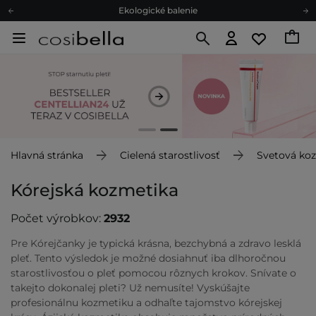
Ekologické balenie
Odmeňovací program
Odoslanie do 24 hod.
Darčekové karty
Ekologické balenie
Hlavná stránka
Cielená starostlivosť
Svetová ko
Kórejská kozmetika
Počet výrobkov:
2932
Pre Kórejčanky je typická krásna, bezchybná a zdravo lesklá
pleť. Tento výsledok je možné dosiahnuť iba dlhoročnou
starostlivosťou o pleť pomocou rôznych krokov. Snívate o
takejto dokonalej pleti? Už nemusíte! Vyskúšajte
profesionálnu kozmetiku a odhaľte tajomstvo kórejskej