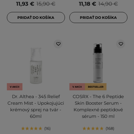
11,93 €
15,90 €
11,18 €
14,90 €
PRIDAŤ DO KOŠÍKA
PRIDAŤ DO KOŠÍKA
V AKCII
V AKCII
BESTSELLER
Dr. Althea - 345 Relief
COSRX - The 6 Peptide
Cream Mist - Upokojujúci
Skin Booster Serum -
krémový sprej na tvár -
Komplexné peptidové
60ml
sérum - 150 ml
16
168