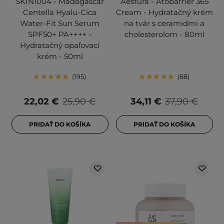
SKIN1004 - Madagascar
Aestura - Atobarrier 365
Centella Hyalu-Cica
Cream - Hydratačný krém
Water-Fit Sun Serum
na tvár s ceramidmi a
SPF50+ PA++++ -
cholesterolom - 80ml
Hydratačný opaľovací
krém - 50ml
195
88
22,02 €
25,90 €
34,11 €
37,90 €
PRIDAŤ DO KOŠÍKA
PRIDAŤ DO KOŠÍKA