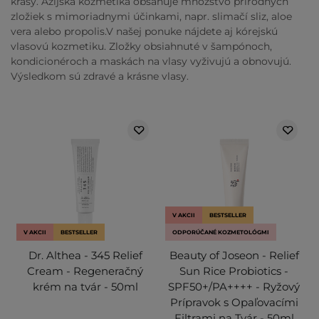
krásy. Ázijská kozmetika obsahuje množstvo prírodných
zložiek s mimoriadnymi účinkami, napr. slimačí sliz, aloe
vera alebo propolis.V našej ponuke nájdete aj kórejskú
vlasovú kozmetiku. Zložky obsiahnuté v šampónoch,
kondicionéroch a maskách na vlasy vyživujú a obnovujú.
Výsledkom sú zdravé a krásne vlasy.
V AKCII
BESTSELLER
V AKCII
BESTSELLER
ODPORÚČANÉ KOZMETOLÓGMI
Dr. Althea - 345 Relief
Beauty of Joseon - Relief
Cream - Regeneračný
Sun Rice Probiotics -
krém na tvár - 50ml
SPF50+/PA++++ - Ryžový
Prípravok s Opaľovacími
Filtrami na Tvár - 50ml