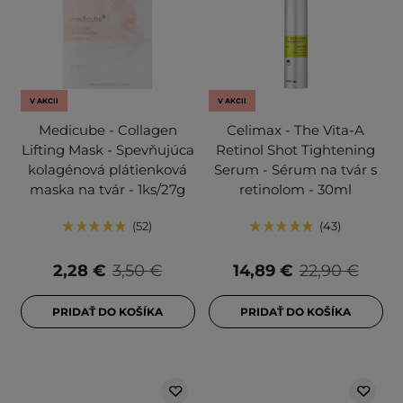
V AKCII
V AKCII
Medicube - Collagen
Celimax - The Vita-A
Lifting Mask - Spevňujúca
Retinol Shot Tightening
kolagénová plátienková
Serum - Sérum na tvár s
maska na tvár - 1ks/27g
retinolom - 30ml
52
43
2,28 €
3,50 €
14,89 €
22,90 €
PRIDAŤ DO KOŠÍKA
PRIDAŤ DO KOŠÍKA