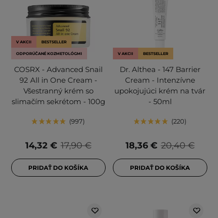
V AKCII
BESTSELLER
ODPORÚČANÉ KOZMETOLÓGMI
V AKCII
BESTSELLER
COSRX - Advanced Snail
Dr. Althea - 147 Barrier
92 All in One Cream -
Cream - Intenzívne
Všestranný krém so
upokojujúci krém na tvár
slimačím sekrétom - 100g
- 50ml
997
220
14,32 €
17,90 €
18,36 €
20,40 €
PRIDAŤ DO KOŠÍKA
PRIDAŤ DO KOŠÍKA