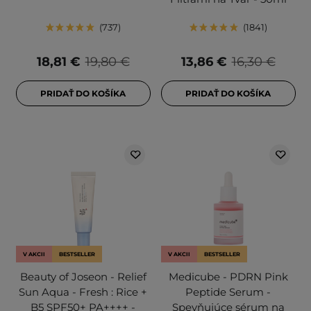
737
1841
18,81 €
19,80 €
13,86 €
16,30 €
PRIDAŤ DO KOŠÍKA
PRIDAŤ DO KOŠÍKA
V AKCII
BESTSELLER
V AKCII
BESTSELLER
Beauty of Joseon - Relief
Medicube - PDRN Pink
Sun Aqua - Fresh : Rice +
Peptide Serum -
B5 SPF50+ PA++++ -
Spevňujúce sérum na