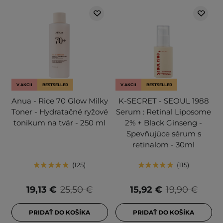
V AKCII
BESTSELLER
V AKCII
BESTSELLER
Anua - Rice 70 Glow Milky
K-SECRET - SEOUL 1988
Toner - Hydratačné ryžové
Serum : Retinal Liposome
tonikum na tvár - 250 ml
2% + Black Ginseng -
Spevňujúce sérum s
retinalom - 30ml
125
115
19,13 €
25,50 €
15,92 €
19,90 €
PRIDAŤ DO KOŠÍKA
PRIDAŤ DO KOŠÍKA