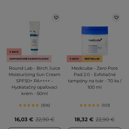
V AKCII
ODPORÚČANÉ KOZMETOLÓGMI
V AKCII
BESTSELLER
Round Lab - Birch Juice
Medicube - Zero Pore
Moisturizing Sun Cream
Pad 2.0 - Exfoliačné
SPF50+ PA++++ -
tampóny na tvár - 70 ks /
Hydratačný opaľovací
100 ml
krém - 50ml
306
103
16,03 €
22,90 €
18,32 €
22,90 €