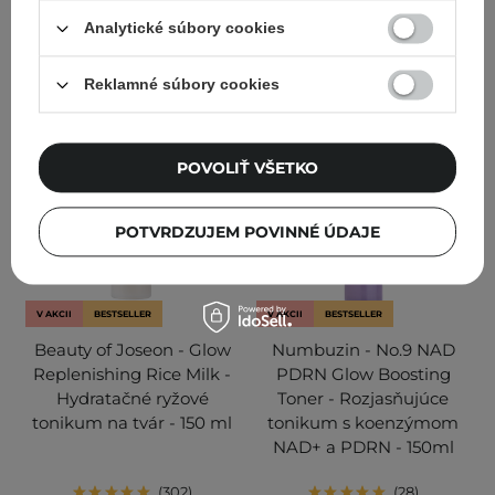
9,68 €
12,90 €
9,73 €
13,90 €
Analytické súbory cookies
PRIDAŤ DO KOŠÍKA
PRIDAŤ DO KOŠÍKA
Reklamné súbory cookies
POVOLIŤ VŠETKO
POTVRDZUJEM POVINNÉ ÚDAJE
V AKCII
BESTSELLER
V AKCII
BESTSELLER
Beauty of Joseon - Glow
Numbuzin - No.9 NAD
Replenishing Rice Milk -
PDRN Glow Boosting
Hydratačné ryžové
Toner - Rozjasňujúce
tonikum na tvár - 150 ml
tonikum s koenzýmom
NAD+ a PDRN - 150ml
302
28