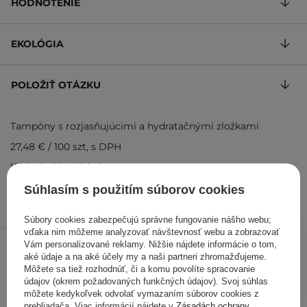
HODNOTENIE
EKOLÓGIA
POLOŽIŤ OTÁZKU
Tampóny s rozjasňujúcimi a hydratačnými zložkami
27,48 €
/
100 szt
, s DPH
Kód výrobku: 19649
Súhlasím s použitím súborov cookies
Súbory cookies zabezpečujú správne fungovanie nášho webu;
vďaka nim môžeme analyzovať návštevnosť webu a zobrazovať
10,99 €
16,90 €
/
ks
Vám personalizované reklamy. Nižšie nájdete informácie o tom,
aké údaje a na aké účely my a naši partneri zhromažďujeme.
Môžete sa tiež rozhodnúť, či a komu povolíte spracovanie
PRIDAŤ DO KOŠÍKA
údajov (okrem požadovaných funkčných údajov). Svoj súhlas
môžete kedykoľvek odvolať vymazaním súborov cookies z
Kontrolovali aj ďalší zákazníci
prehliadača. Viac informácií nájdete v
Zásadách ochrany