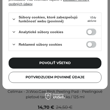
osobných údajov
.
Súbory cookies, ktoré zabezpečujú
Vždy
funkčnosť webu (povinné)
aktívne
Analytické súbory cookies
Reklamné súbory cookies
POVOLIŤ VŠETKO
POTVRDZUJEM POVINNÉ ÚDAJE
V AKCII
Celimax - Ji.Woo.Gae BHA Peeling Pad - Peelingové
pleťové tampóny - 60 ks / 125 ml
14,70 €
24,50 €