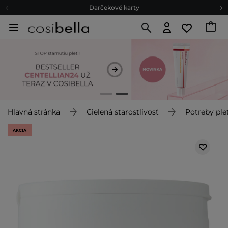
Darčekové karty
Ekologické balenie
Odmeňovací program
Odoslanie do 24 hod.
Darčekové karty
Ekologické balenie
Hlavná stránka
Cielená starostlivosť
Potreby plet
AKCIA