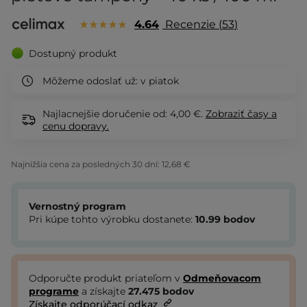
4.64
Recenzie
53
Dostupný produkt
Môžeme odoslať už:
v piatok
Najlacnejšie doručenie od: 4,00 €.
Zobraziť
časy a
cenu dopravy.
Najnižšia cena za posledných 30 dní:
12,68 €
Vernostný program
Pri kúpe tohto výrobku dostanete:
10.99
bodov
Odporučte produkt priateľom v
Odmeňovacom
programe
a získajte
27.475
bodov
Získajte odporúčací odkaz