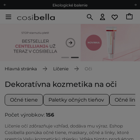
Ekologické balenie
Odmeňovací program
Odoslanie do 24 hod.
Darčekové karty
Ekologické balenie
Hlavná stránka
Líčenie
Oči
Dekoratívna kozmetika na oči
Očné tiene
Paletky očných tieňov
Očné link
Počet výrobkov:
156
Líčenie očí zdôrazňuje vzhľad, dodáva mu výraz. Eshop
Cosibella ponúka očné tiene, maskary, očné a linky, ktoré
spestria Vašu kozmetickú zbierku. Vďaka týmto produktom