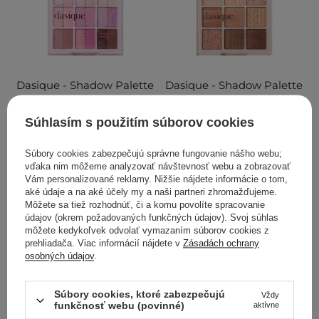
Dasique - Shadow Palette
Dasique - Shadow Palette
Berry Smoothie Edition -
Knit Edition - Paletka
Paletka 18 očných tieňov -
očných tieňov - #15 Beige
Súhlasím s použitím súborov cookies
#18 Berry Smoothie - 7g
Knit - 8,7g
Súbory cookies zabezpečujú správne fungovanie nášho webu;
1
1
vďaka nim môžeme analyzovať návštevnosť webu a zobrazovať
Vám personalizované reklamy. Nižšie nájdete informácie o tom,
aké údaje a na aké účely my a naši partneri zhromažďujeme.
21,51 €
23,90 €
Môžete sa tiež rozhodnúť, či a komu povolíte spracovanie
údajov (okrem požadovaných funkčných údajov). Svoj súhlas
PRIDAŤ DO KOŠÍKA
PRIDAŤ DO KOŠÍKA
môžete kedykoľvek odvolať vymazaním súborov cookies z
prehliadača. Viac informácií nájdete v
Zásadách ochrany
osobných údajov
.
Súbory cookies, ktoré zabezpečujú
Vždy
funkčnosť webu (povinné)
aktívne