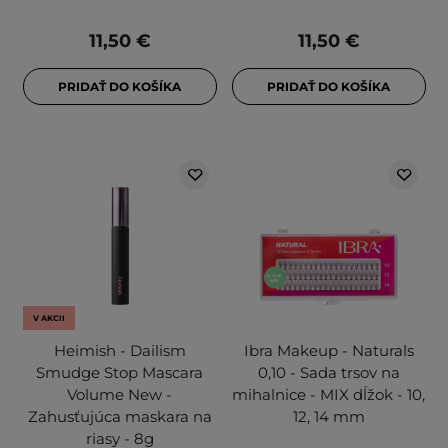
11,50 €
11,50 €
PRIDAŤ DO KOŠÍKA
PRIDAŤ DO KOŠÍKA
V AKCII
Heimish - Dailism
Ibra Makeup - Naturals
Smudge Stop Mascara
0,10 - Sada trsov na
Volume New -
mihalnice - MIX dĺžok - 10,
Zahusťujúca maskara na
12, 14 mm
riasy - 8g