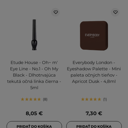
Etude House - Oh~ m'
Everybody London -
Eye Line - No.1 - Oh My
Eyeshadow Palette - Mini
Black - Dlhotrvajúca
paleta očných tieňov -
tekutá očná linka čierna -
Apricot Dusk - 4,8ml
5ml
8
1
8,05 €
7,30 €
PRIDAŤ DO KOŠÍKA
PRIDAŤ DO KOŠÍKA