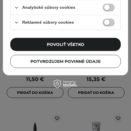
Analytické súbory cookies
Reklamné súbory cookies
Dessi - 03 Soft Pink -
Elever Cosmetics - Ink
POVOLIŤ VŠETKO
Pigment na oči - 1g
Line - Black - Ceruzka na
oči - 0,28 g
POTVRDZUJEM POVINNÉ ÚDAJE
11,50 €
15,35 €
PRIDAŤ DO KOŠÍKA
PRIDAŤ DO KOŠÍKA