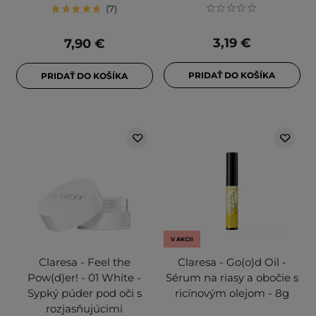
7
3,19 €
7,90 €
PRIDAŤ DO KOŠÍKA
PRIDAŤ DO KOŠÍKA
V AKCII
Claresa - Feel the
Claresa - Go(o)d Oil -
Pow(d)er! - 01 White -
Sérum na riasy a obočie s
Sypký púder pod oči s
ricínovým olejom - 8g
rozjasňujúcimi