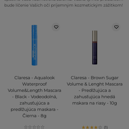
bude líčenie Vašich očí príjemným kozmetickým zážitkom!
Claresa - Aqualook
Claresa - Brown Sugar
Waterproof
Volume & Lenght Mascara
Volume&Length Mascara
- Predlžujúca a
- Black - Vodeodolná,
zahusťujúca hnedá
zahusťujúca a
mskara na riasy - 10g
predlžujúca maskara -
Čierna - 8g
1