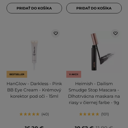
PRIDAŤ DO KOŠÍKA
PRIDAŤ DO KOŠÍKA
BESTSELLER
V AKCII
HanGlow - Darkless - Pink
Heimish - Dailism
BB Eye Cream - Krémový
Smudge Stop Mascara -
korektor pod oči - 15ml
Dlhotrvácna maskara na
riasy v čiernej farbe - 9g
40
101