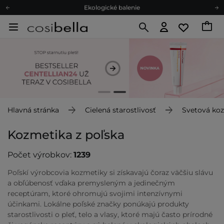
Ekologické balenie
Odmeňovací program
Odoslanie do 24 hod.
Darčekové karty
Ekologické balenie
Hlavná stránka
Cielená starostlivosť
Svetová ko
Kozmetika z poľska
Počet výrobkov:
1239
Poľskí výrobcovia kozmetiky si získavajú čoraz väčšiu slávu
a obľúbenosť vďaka premysleným a jedinečným
receptúram, ktoré ohromujú svojimi intenzívnymi
účinkami. Lokálne poľské značky ponúkajú produkty
starostlivosti o pleť, telo a vlasy, ktoré majú často prírodné