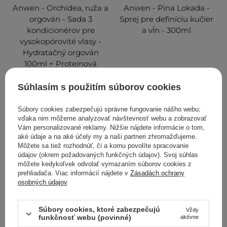
Anwen - Orchidea, ruža a
Anwen - Pina Lokada -
orgován - Sada 3
Sprej pre definíciu kučier
kondicionérov pre
a vĺn - 300ml
vysokopórovité vlasy -
Hydratačný orgován
100ml + Proteínová
orchidea 100ml +
Zmäkčujúca ruža 100ml
Súhlasím s použitím súborov cookies
10
24
Súbory cookies zabezpečujú správne fungovanie nášho webu;
vďaka nim môžeme analyzovať návštevnosť webu a zobrazovať
Vám personalizované reklamy. Nižšie nájdete informácie o tom,
11,00 €
8,00 €
aké údaje a na aké účely my a naši partneri zhromažďujeme.
Môžete sa tiež rozhodnúť, či a komu povolíte spracovanie
údajov (okrem požadovaných funkčných údajov). Svoj súhlas
PRIDAŤ DO KOŠÍKA
PRIDAŤ DO KOŠÍKA
môžete kedykoľvek odvolať vymazaním súborov cookies z
prehliadača. Viac informácií nájdete v
Zásadách ochrany
osobných údajov
.
Súbory cookies, ktoré zabezpečujú
Vždy
funkčnosť webu (povinné)
aktívne