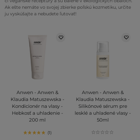
či vegánske receptúry a sú balené v ekologických obaloch.
Ak ešte nemáte vo svojej zbierke poľskú kozmetiku, určite
ju vyskúšajte a nebudete ľutovať!
Anwen - Anwen &
Anwen - Anwen &
Klaudia Matuszewska -
Klaudia Matuszewska -
Kondicionér na vlasy -
Silikónové sérum pre
Hebkosť a uhladenie -
lesklé a uhladené vlasy -
200 ml
50ml
1