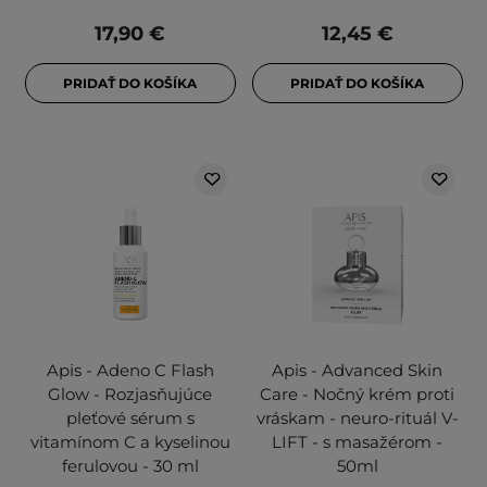
17,90 €
12,45 €
PRIDAŤ DO KOŠÍKA
PRIDAŤ DO KOŠÍKA
Apis - Adeno C Flash
Apis - Advanced Skin
Glow - Rozjasňujúce
Care - Nočný krém proti
pleťové sérum s
vráskam - neuro-rituál V-
vitamínom C a kyselinou
LIFT - s masažérom -
ferulovou - 30 ml
50ml