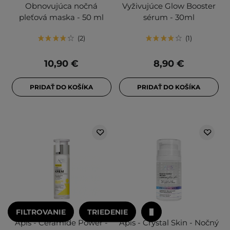
Obnovujúca nočná
Vyživujúce Glow Booster
pleťová maska - 50 ml
sérum - 30ml
2
1
10,90 €
8,90 €
PRIDAŤ DO KOŠÍKA
PRIDAŤ DO KOŠÍKA
FILTROVANIE
TRIEDENIE
Apis - Ceramide Power -
Apis - Crystal Skin - Nočný