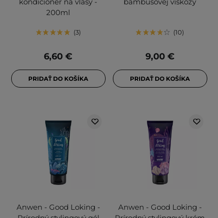
kondicionér na vlasy -
bambusovej viskózy
200ml
3
10
6,60 €
9,00 €
PRIDAŤ DO KOŠÍKA
PRIDAŤ DO KOŠÍKA
Anwen - Good Loking -
Anwen - Good Loking -
Prírodný stylingový gél
Prírodný stylingový krém