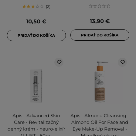
2
13,90 €
10,50 €
PRIDAŤ DO KOŠÍKA
PRIDAŤ DO KOŠÍKA
Apis - Advanced Skin
Apis - Almond Cleansing -
Care - Revitalizačný
Almond Oil For Face and
denný krém - neuro-elixír
Eye Make-Up Removal -
V-LIFT - 50ml
Mandľový olej na