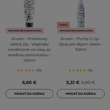
V AKCII
ODPORÚČANÉ KOZMETOLÓGMI
ODPORÚČANÉ KOZMETOLÓGMI
Anwen - Proteínový
Anwen - Pump It Up -
zelený čaj - Vegánsky
Sprej pre objem vlasov -
kondicionér na vlasy so
100ml
strednou pórovitosťou -
200ml
39
16
6,60 €
5,31 €
5,90 €
PRIDAŤ DO KOŠÍKA
PRIDAŤ DO KOŠÍKA