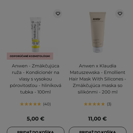
ODPORÚČANÉ KOZMETOLÓGMI
Anwen - Zmäkčujúca
Anwen x Klaudia
ruža - Kondicionér na
Matuszewska - Emollient
vlasy s vysokou
Hair Mask With Silicones -
pórovitosťou - hliníková
Zmäkčujúca maska so
tubka - 100ml
silikónmi - 200 ml
40
3
5,00 €
11,00 €
PRIDAŤ DO KOŠÍKA
PRIDAŤ DO KOŠÍKA