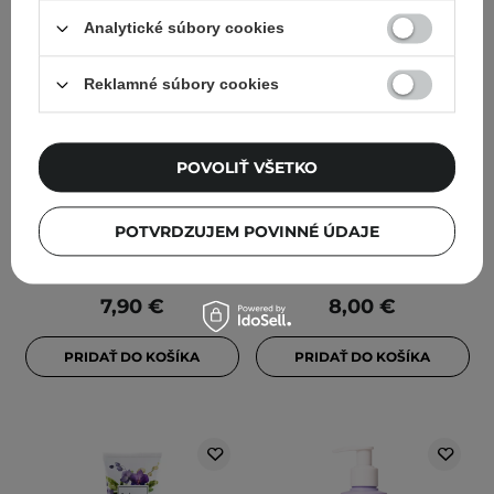
Analytické súbory cookies
Reklamné súbory cookies
Anwen - Pivónia -
Anwen - Pomaranč a
Zvlhčujúci kondicionér na
bergamot - Šampón pre
POVOLIŤ VŠETKO
vlasy s rôznou
normálnu a mastnú
pórovitosťou - 200 ml
pokožku hlavy - 200ml
POTVRDZUJEM POVINNÉ ÚDAJE
4
30
7,90 €
8,00 €
PRIDAŤ DO KOŠÍKA
PRIDAŤ DO KOŠÍKA