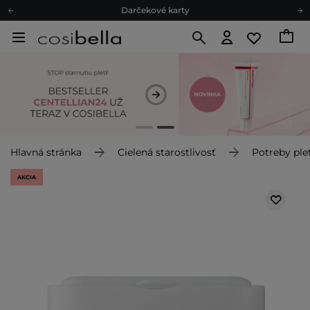
Ekologické balenie
Odmeňovací program
Odoslanie do 24 hod.
Darčekové karty
Ekologické balenie
Hlavná stránka
Cielená starostlivosť
Potreby plet
AKCIA