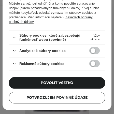
Môžete sa tiež rozhodnúť, či a komu povolíte spracovanie
údajov (okrem požadovaných funkčných údajov). Svoj súhlas
12,68 €
16,90 €
/
ks
môžete kedykoľvek odvolať vymazaním súborov cookies z
prehliadača. Viac informácií nájdete v
Zásadách ochrany
osobných údajov
.
PRIDAŤ DO KOŠÍKA
Kontrolovali aj ďalší zákazníci
Súbory cookies, ktoré zabezpečujú
Vždy
funkčnosť webu (povinné)
aktívne
Analytické súbory cookies
Reklamné súbory cookies
POVOLIŤ VŠETKO
POTVRDZUJEM POVINNÉ ÚDAJE