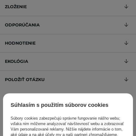
ZLOŽENIE
ODPORÚČANIA
HODNOTENIE
EKOLÓGIA
POLOŽIŤ OTÁZKU
Pleťové masky s výťažkom z pupočníka ázijského, hutínie
srdčitej a tea tree
Súhlasím s použitím súborov cookies
42,27 €
/
100
, s DPH
Súbory cookies zabezpečujú správne fungovanie nášho webu;
Kód výrobku: 13114
vďaka nim môžeme analyzovať návštevnosť webu a zobrazovať
Vám personalizované reklamy. Nižšie nájdete informácie o tom,
aké údaje a na aké účely my a naši partneri zhromažďujeme.