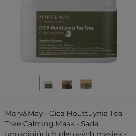
Mary&May - Cica Houttuynia Tea
Tree Calming Mask - Sada
upokojujúcich pleťových masiek -