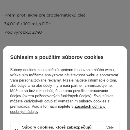
Krém proti akné pre problematickú pleť
34,00 €
/
100 ml
, s DPH
Kód výrobku: 2740
Súhlasím s použitím súborov cookies
17,00 €
/
ks
Súbory cookies zabezpečujú správne fungovanie nášho webu;
vďaka nim môžeme analyzovať návštevnosť webu a zobrazovať
PRIDAŤ DO KOŠÍKA
Vám personalizované reklamy. Nižšie nájdete informácie o tom,
aké údaje a na aké účely my a naši partneri zhromažďujeme.
Kontrolovali aj ďalší zákazníci
Môžete sa tiež rozhodnúť, či a komu povolíte spracovanie
údajov (okrem požadovaných funkčných údajov). Svoj súhlas
môžete kedykoľvek odvolať vymazaním súborov cookies z
prehliadača. Viac informácií nájdete v
Zásadách ochrany
osobných údajov
.
Súbory cookies, ktoré zabezpečujú
Vždy