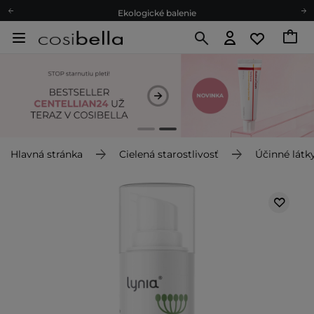
Ekologické balenie
Odmeňovací program
Odoslanie do 24 hod.
Darčekové karty
Ekologické balenie
Hlavná stránka
Cielená starostlivosť
Účinné látk