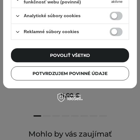
funkčnosť webu (povinné)
aktívne
Analytické súbory cookies
Reklamné súbory cookies
POVOLIŤ VŠETKO
ODPORÚČANÉ KOZMETOLÓGMI
POTVRDZUJEM POVINNÉ ÚDAJE
Lynia - Gélové tonikum s 5% kyselinou mandľovou a 4%
glukonolaktónom - 100ml
11,90 €
Mohlo by vás zaujímať