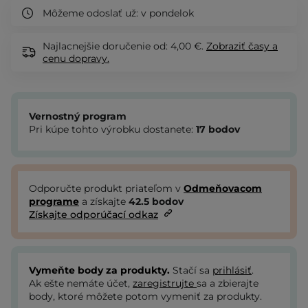
Môžeme odoslať už:
v pondelok
Najlacnejšie doručenie od: 4,00 €.
Zobraziť
časy a
cenu dopravy.
Vernostný program
Pri kúpe tohto výrobku dostanete:
17
bodov
Odporučte produkt priateľom v
Odmeňovacom
programe
a získajte
42.5
bodov
Získajte odporúčací odkaz
Vymeňte body za produkty.
Stačí sa
prihlásiť
.
Ak ešte nemáte účet,
zaregistrujte
sa a zbierajte
body, ktoré môžete potom vymeniť za produkty.