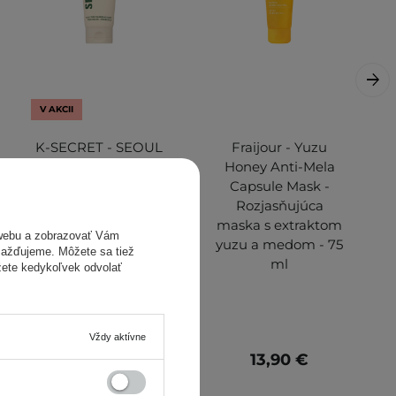
V AKCII
K-SECRET - SEOUL
Fraijour - Yuzu
1988 Cleansing
Honey Anti-Mela
Foam : Pine Cica
Capsule Mask -
1% + Probiotics -
Rozjasňujúca
Čistiaca pena na
maska s extraktom
webu a zobrazovať Vám
tvár - 150ml
yuzu a medom - 75
omažďujeme. Môžete sa tiež
ml
žete kedykoľvek odvolať
Vždy aktívne
10,64 €
15,20 €
13,90 €