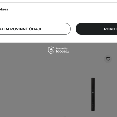
mierne sa líšiť.
okies
roduktu. Máte nejaké
JEM POVINNÉ ÚDAJE
POVOL