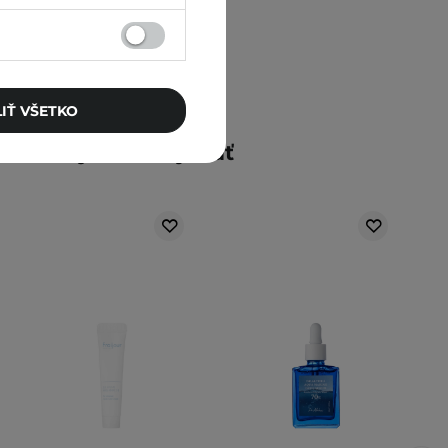
IŤ VŠETKO
Mohlo by vás zaujímať