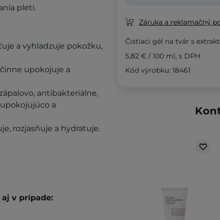
ia pleti.
Záruka a reklamačný p
Čistiaci gél na tvár s extrak
čuje a vyhladzuje pokožku,
5,82 €
/
100 ml
, s DPH
účinne upokojuje a
Kód výrobku: 18461
izápalovo, antibakteriálne,
 upokojujúco a
Kont
uje, rozjasňuje a hydratuje.
aj v prípade: