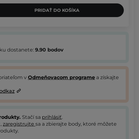
PRIDAŤ DO KOŠÍKA
bku dostanete:
9.90
bodov
priateľom v
Odmeňovacom programe
a získajte
 odkaz
rodukty.
Stačí sa
prihlásiť
.
t,
zaregistrujte
sa a zbierajte body, ktoré môžete
odukty.