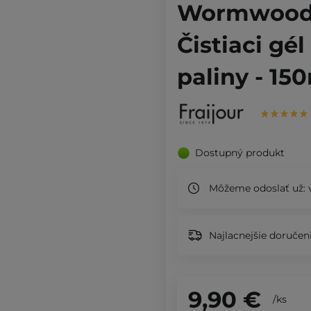
Wormwood 
Čistiaci gél
paliny - 15
Dostupný produkt
Môžeme odoslať už:
v
Najlacnejšie doručeni
9,90 €
/
ks