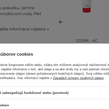
kú pokožku. Jemne
množstvom vody. Pleť
alšie informácie nájdete v
COSRX - AC
Collection Calming
Foam - Jemná
súborov cookies
čistiaca pena na
tvár - 150ml
právne fungovanie nášho webu; vďaka nim môžeme analyzovať návštevnosť 
 nájdete informácie o tom, aké údaje a na aké účely my a naši partneri zhr
spracovanie údajov (okrem požadovaných funkčných údajov). Svoj súhlas mô
ehliadača. Viac informácií nájdete v
Zásadách ochrany osobných údajov
.
ré zabezpečujú funkčnosť webu (povinné)
prestaňte prípravok
14,90 €
ookies