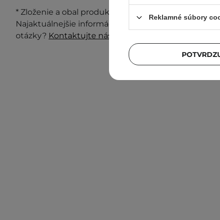
* Zloženie a obal produktu môžu byť aktualizované a 
Reklamné súbory co
Najaktuálnejšie informácie vždy nájdete na obale p
otázky?
Kontaktujte nás.
POTVRDZU