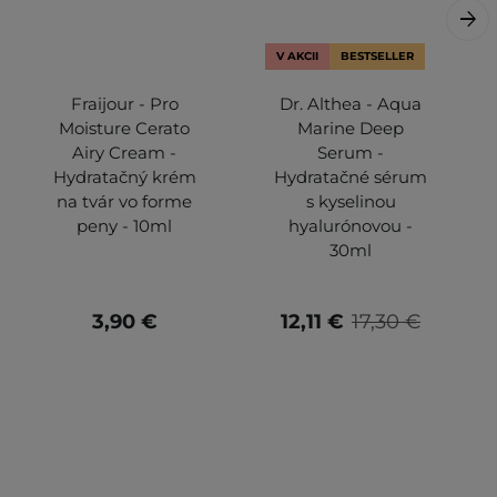
V AKCII
BESTSELLER
Fraijour - Pro
Dr. Althea - Aqua
Moisture Cerato
Marine Deep
Airy Cream -
Serum -
Hydratačný krém
Hydratačné sérum
na tvár vo forme
s kyselinou
peny - 10ml
hyalurónovou -
30ml
3,90 €
12,11 €
17,30 €