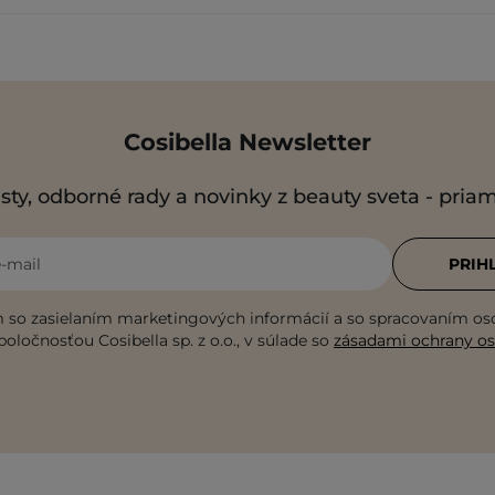
Cosibella Newsletter
sty, odborné rady a novinky z beauty sveta - pria
e-mail
PRIH
 so zasielaním marketingových informácií a so spracovaním o
poločnosťou Cosibella sp. z o.o., v súlade so
zásadami ochrany o