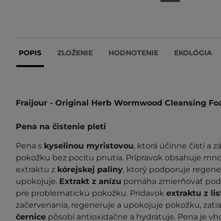
POPIS
ZLOŽENIE
HODNOTENIE
EKOLÓGIA
Fraijour - Original Herb Wormwood Cleansing F
Pena na čistenie pleti
Pena s
kyselinou myristovou
, ktorá účinne čistí a 
pokožku bez pocitu pnutia. Prípravok obsahuje mn
extraktu z
kórejskej paliny
, ktorý podporuje regene
upokojuje.
Extrakt z anízu
pomáha zmierňovať podr
pre problematickú pokožku. Prídavok
extraktu z li
začervenania, regeneruje a upokojuje pokožku, zatia
černice
pôsobí antioxidačne a hydratuje. Pena je vh