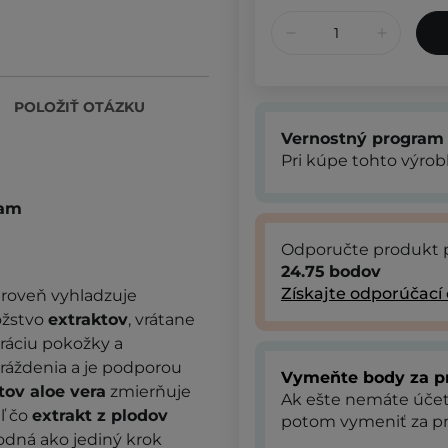
POLOŽIŤ OTÁZKU
Vernostný program
Pri kúpe tohto výro
oam
Odporučte produkt 
24.75
bodov
Získajte odporúčací
zároveň vyhladzuje
ožstvo
extraktov
, vrátane
ráciu pokožky a
áždenia a je podporou
Vymeňte body za p
stov aloe vera
zmierňuje
Ak ešte nemáte úče
ľ čo
extrakt z plodov
potom vymeniť za pr
odná ako jediný krok