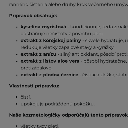
ranného čistenia alebo druhý krok večerného umývan
Prípravok obsahuje:
kyselina myristová
- kondicionuje, teda zmäk
odstraňuje nečistoty z povrchu pleti,
extrakt z kórejskej paliny
- skvele hydratuje, 
redukuje všetky zápalové stavy a vyrážky,
extrakt z anízu
- silný antioxidant, pôsobí prot
extrakt z listov aloe vera
- pôsobí hydratačne,
protizápalovo,
extrakt z plodov černice
- čistiaca zložka, sťah
Vlastnosti prípravku:
čistí,
upokojuje podráždenú pokožku.
Naše kozmetologičky odporúčajú tento prípravok 
všetky typy pleti.