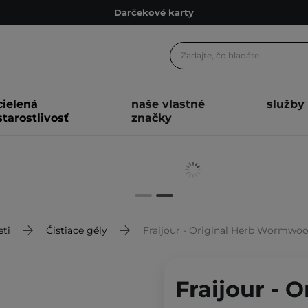
Darčekové karty
Ekologické balenie
Odmeňovací program
Odoslanie do 24 hod.
cielená
naše vlastné
služby
Darčekové karty
starostlivosť
značky
Ekologické balenie
eti
Čistiace gély
Fraijour - Original Herb Wormwood Cle
Fraijour - O