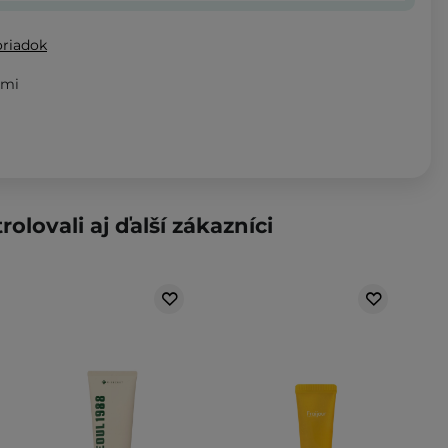
oriadok
tmi
rolovali aj ďalší zákazníci