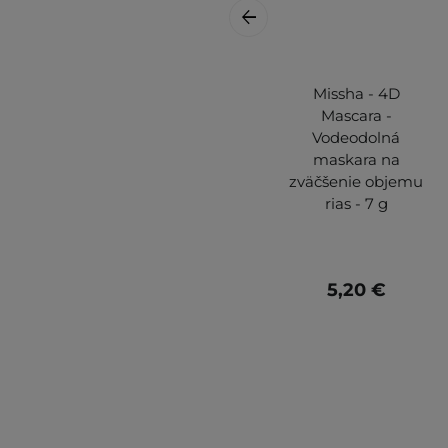
Missha - 4D
Mascara -
Vodeodolná
maskara na
zväčšenie objemu
rias - 7 g
5,20 €