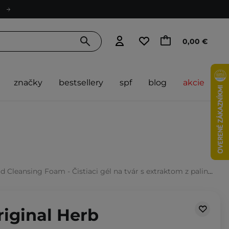
0,00 €
značky
bestsellery
spf
blog
akcie
ansing Foam - Čistiaci gél na tvár s extraktom z paliny - 150ml
riginal Herb