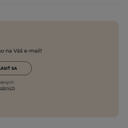
mo na Váš e-mail!
LÁSIŤ SA
sobných
sobných