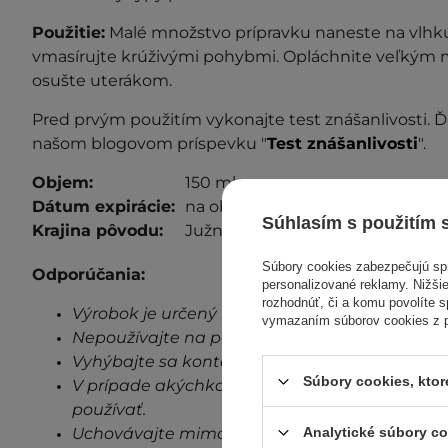
Použitie:
Malé množstvo prípravku naneste na vlh
vmasírujte krúživými pohybmi. Opláchnite veľkým 
osušte uterákom.
Pred prvým použitím vykonajte test znášanlivosti. Ď
našom blogovom príspevku "
Test znášanlivosti
".
Objem:
150 ml
Dátum expirácie:
na obale.
Súhlasím s použitím 
Krajina pôvodu:
Južná Kórea.
Súbory cookies zabezpečujú s
Odporúčania:
personalizované reklamy. Nižšie
rozhodnúť, či a komu povolíte 
Výrobok je určený len na vonkajšie použitie.
vymazaním súborov cookies z pr
Nepoužívajte na poškodenú pokožku.
Vyhýbajte sa kontaktu s očami.
Súbory cookies, kto
V prípade akýchkoľvek známok podráždenia, 
používať.
Uchovávajte mimo dosahu detí.
Analytické súbory c