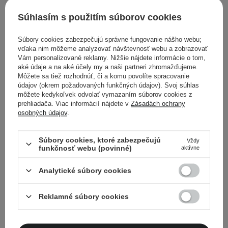
Súhlasím s použitím súborov cookies
Súbory cookies zabezpečujú správne fungovanie nášho webu;
vďaka nim môžeme analyzovať návštevnosť webu a zobrazovať
Vám personalizované reklamy. Nižšie nájdete informácie o tom,
aké údaje a na aké účely my a naši partneri zhromažďujeme.
Môžete sa tiež rozhodnúť, či a komu povolíte spracovanie
údajov (okrem požadovaných funkčných údajov). Svoj súhlas
môžete kedykoľvek odvolať vymazaním súborov cookies z
VÝBER KOZMETOLÓGA
prehliadača. Viac informácií nájdete v
Zásadách ochrany
osobných údajov
.
The Ordinary - 100%
The Ordinary - Natural
Organic Cold-Pressed
Moisturizing Factors + HA
Súbory cookies, ktoré zabezpečujú
Vždy
Rose Hip Seed Oil - 100%
- Hydratačný krém s
funkčnosť webu (povinné)
aktívne
organický, za studena
kyselinou hyalurónovou -
lisovaný šípkový olej - 30
30 ml
Analytické súbory cookies
ml
Reklamné súbory cookies
11,90 €
7,90 €