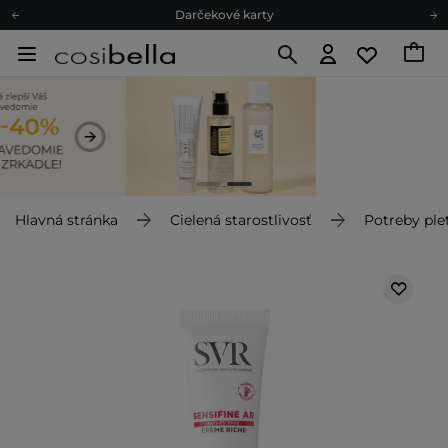
Darčekové karty
Ekologické balenie
Odmeňovací program
Odoslanie do 24 hod.
Darčekové karty
Ekologické balenie
Hlavná stránka
Cielená starostlivosť
Potreby plet