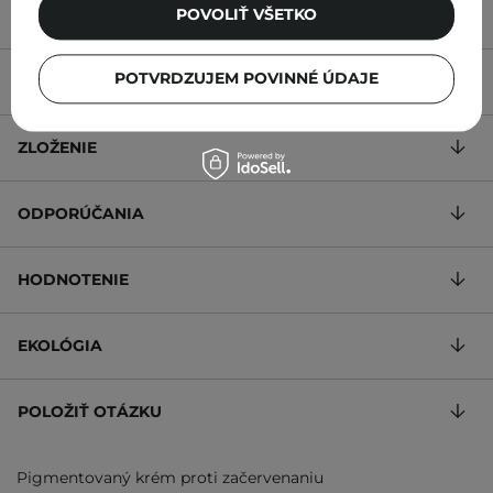
POVOLIŤ VŠETKO
POTVRDZUJEM POVINNÉ ÚDAJE
POPIS
ZLOŽENIE
ODPORÚČANIA
HODNOTENIE
EKOLÓGIA
POLOŽIŤ OTÁZKU
Pigmentovaný krém proti začervenaniu