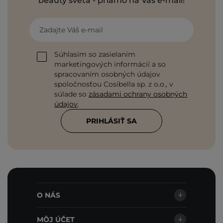
beauty sveta - priamo na Váš e-mail!
Zadajte Váš e-mail
Súhlasím so zasielaním
marketingových informácií a so
spracovaním osobných údajov
spoločnosťou Cosibella sp. z o.o., v
súlade so
zásadami ochrany osobných
údajov
.
PRIHLÁSIŤ SA
O NÁS
MÔJ ÚČET