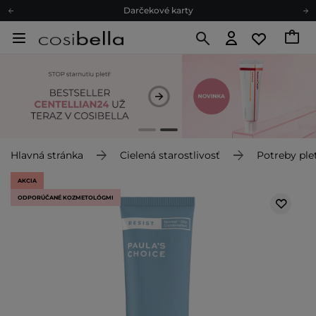
Darčekové karty
Ekologické balenie
Odmeňovací program
Odoslanie do 24 hod.
Darčekové karty
Ekologické balenie
Hlavná stránka
Cielená starostlivosť
Potreby plet
AKCIA
ODPORÚČANÉ KOZMETOLÓGMI