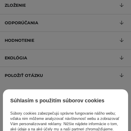
ZLOŽENIE
ODPORÚČANIA
HODNOTENIE
EKOLÓGIA
POLOŽIŤ OTÁZKU
Hydratačný opaľovací krém s SPF 50
Súhlasím s použitím súborov cookies
63,15 €
/
100 ml
, s DPH
Kód výrobku: 1353
Súbory cookies zabezpečujú správne fungovanie nášho webu;
vďaka nim môžeme analyzovať návštevnosť webu a zobrazovať
Vám personalizované reklamy. Nižšie nájdete informácie o tom,
aké údaje a na aké účely my a naši partneri zhromažďujeme.