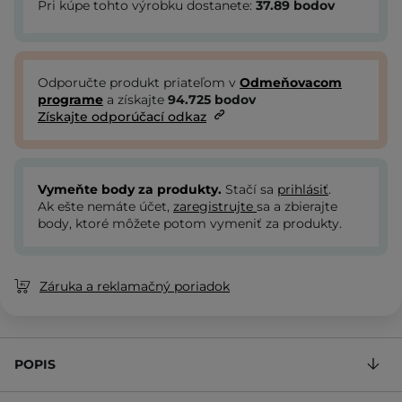
Pri kúpe tohto výrobku dostanete:
37.89
bodov
Odporučte produkt priateľom v
Odmeňovacom
programe
a získajte
94.725
bodov
Získajte odporúčací odkaz
Vymeňte body za produkty.
Stačí sa
prihlásiť
.
Ak ešte nemáte účet,
zaregistrujte
sa a zbierajte
body, ktoré môžete potom vymeniť za produkty.
Záruka a reklamačný poriadok
POPIS