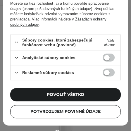
Môžete sa tiež rozhodnúť, či a komu povolíte spracovanie
údajov (okrem požadovaných funkčných údajov). Svoj súhlas
37,89 €
42,10 €
/
ks
môžete kedykoľvek odvolať vymazaním súborov cookies z
prehliadača. Viac informácií nájdete v
Zásadách ochrany
osobných údajov
.
PRIDAŤ DO KOŠÍKA
Kontrolovali aj ďalší zákazníci
Súbory cookies, ktoré zabezpečujú
Vždy
funkčnosť webu (povinné)
aktívne
Analytické súbory cookies
Reklamné súbory cookies
POVOLIŤ VŠETKO
POTVRDZUJEM POVINNÉ ÚDAJE