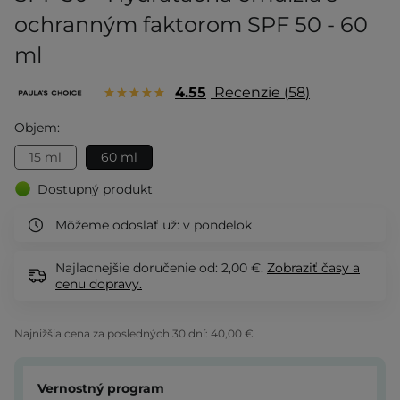
ochranným faktorom SPF 50 - 60
ml
4.55
Recenzie
58
Objem:
15 ml
60 ml
Dostupný produkt
Môžeme odoslať už:
v pondelok
Najlacnejšie doručenie od: 2,00 €.
Zobraziť
časy a
cenu dopravy.
Najnižšia cena za posledných 30 dní:
40,00 €
Vernostný program