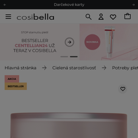
Darčekové karty
Ekologické balenie
Odmeňovací program
Odoslanie do 24 hod.
Darčekové karty
Ekologické balenie
Hlavná stránka
Cielená starostlivosť
Potreby plet
AKCIA
BESTSELLER