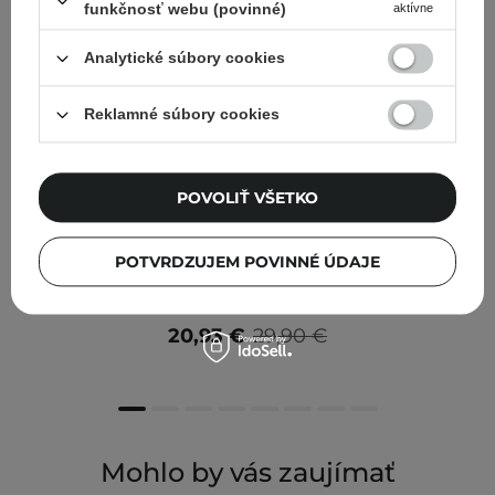
funkčnosť webu (povinné)
aktívne
Analytické súbory cookies
Reklamné súbory cookies
POVOLIŤ VŠETKO
V AKCII
POTVRDZUJEM POVINNÉ ÚDAJE
Medicube - Deep Vita A Retinol Serum - Spevňujúce
sérum s retinolom - 30ml
20,93 €
29,90 €
Mohlo by vás zaujímať