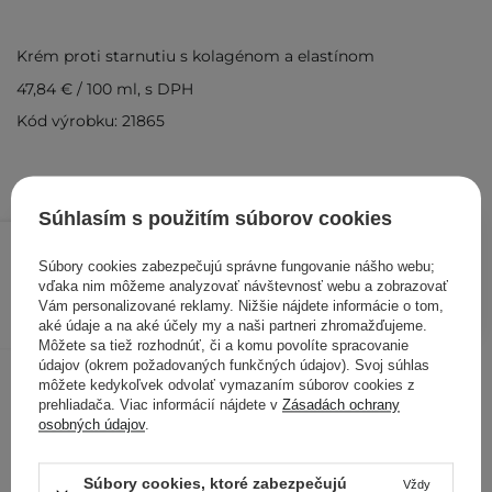
Krém proti starnutiu s kolagénom a elastínom
47,84 €
/
100 ml
, s DPH
Kód výrobku: 21865
Súhlasím s použitím súborov cookies
23,92 €
29,90 €
/
ks
Súbory cookies zabezpečujú správne fungovanie nášho webu;
vďaka nim môžeme analyzovať návštevnosť webu a zobrazovať
PRIDAŤ DO KOŠÍKA
Vám personalizované reklamy. Nižšie nájdete informácie o tom,
aké údaje a na aké účely my a naši partneri zhromažďujeme.
Kontrolovali aj ďalší zákazníci
Môžete sa tiež rozhodnúť, či a komu povolíte spracovanie
údajov (okrem požadovaných funkčných údajov). Svoj súhlas
môžete kedykoľvek odvolať vymazaním súborov cookies z
prehliadača. Viac informácií nájdete v
Zásadách ochrany
osobných údajov
.
Súbory cookies, ktoré zabezpečujú
Vždy