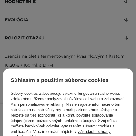
HODNOTENIE
EKOLÓGIA
POLOŽIŤ OTÁZKU
Esencia na pleť s fermentovaným kvasinkovým filtrátom
16,20 €
/
100 ml
, s DPH
Kód výrobku: 1308
Súhlasím s použitím súborov cookies
Súbory cookies zabezpečujú správne fungovanie nášho webu;
vďaka nim môžeme analyzovať návštevnosť webu a zobrazovať
Vám personalizované reklamy. Nižšie nájdete informácie o tom,
16,20 €
/
ks
aké údaje a na aké účely my a naši partneri zhromažďujeme.
Môžete sa tiež rozhodnúť, či a komu povolíte spracovanie
údajov (okrem požadovaných funkčných údajov). Svoj súhlas
PRIDAŤ DO KOŠÍKA
môžete kedykoľvek odvolať vymazaním súborov cookies z
prehliadača. Viac informácií nájdete v
Zásadách ochrany
Kontrolovali aj ďalší zákazníci