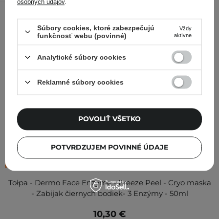
osobných údajov
.
Súbory cookies, ktoré zabezpečujú
Vždy
funkčnosť webu (povinné)
aktívne
Analytické súbory cookies
Reklamné súbory cookies
POVOLIŤ VŠETKO
POTVRDZUJEM POVINNÉ ÚDAJE
NOVINKA
Tołpa - Dermo Face Enzyme - Freeze Peel - Cryo maska
- Zabijak čiernych bodiek- 3 Enzýmy - 50ml
10,30 €