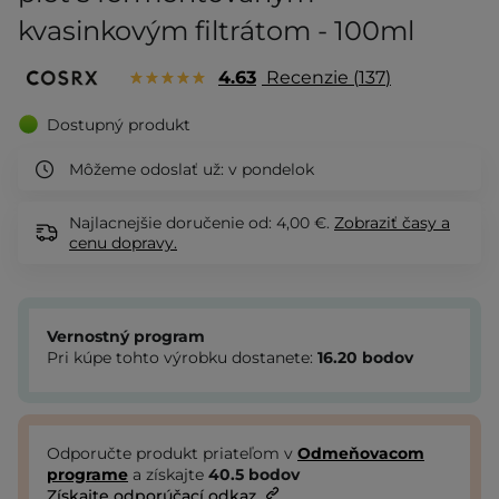
kvasinkovým filtrátom - 100ml
4.63
Recenzie
137
Dostupný produkt
Môžeme odoslať už:
v pondelok
Najlacnejšie doručenie od: 4,00 €.
Zobraziť
časy a
cenu dopravy.
Vernostný program
Pri kúpe tohto výrobku dostanete:
16.20
bodov
Odporučte produkt priateľom v
Odmeňovacom
programe
a získajte
40.5
bodov
Získajte odporúčací odkaz