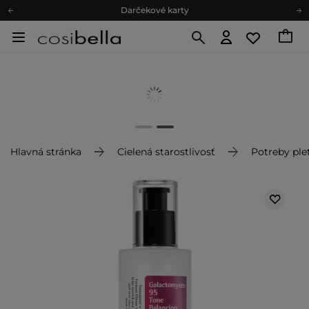
Darčekové karty
Ekologické balenie
Odmeňovací program
Odoslanie do 24 hod.
Darčekové karty
Ekologické balenie
Hlavná stránka
Cielená starostlivosť
Potreby plet