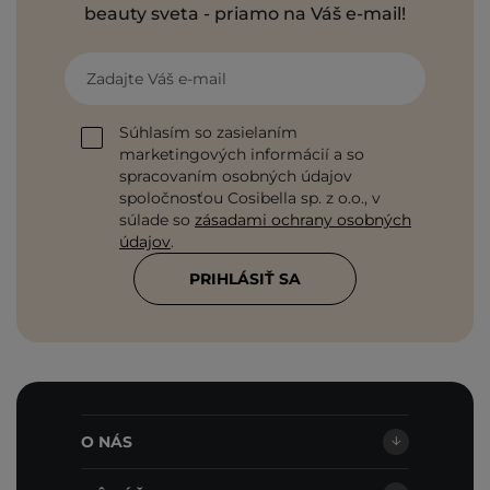
beauty sveta - priamo na Váš e-mail!
Zadajte Váš e-mail
Súhlasím so zasielaním
marketingových informácií a so
spracovaním osobných údajov
spoločnosťou Cosibella sp. z o.o., v
súlade so
zásadami ochrany osobných
údajov
.
PRIHLÁSIŤ SA
O NÁS