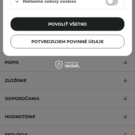
Reklamné súbory cookies
lisovaný šípkový olej - 30
30 ml
ml
POVOLIŤ VŠETKO
11,90 €
7,90 €
POTVRDZUJEM POVINNÉ ÚDAJE
POPIS
ZLOŽENIE
ODPORÚČANIA
HODNOTENIE
EKOLÓGIA