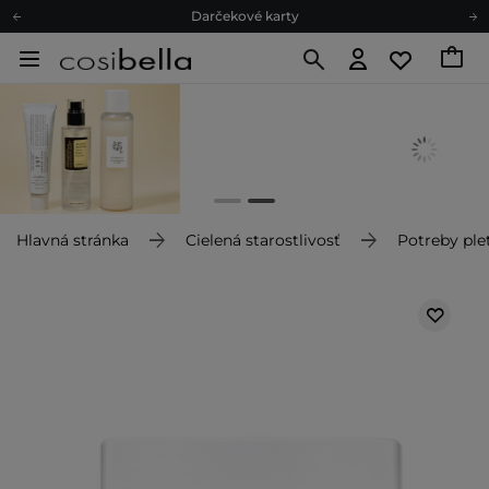
Darčekové karty
Ekologické balenie
Odmeňovací program
Odoslanie do 24 hod.
Darčekové karty
Ekologické balenie
Hlavná stránka
Cielená starostlivosť
Potreby plet