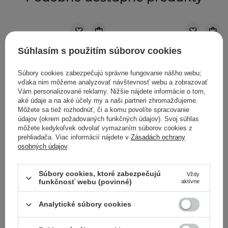
Súhlasím s použitím súborov cookies
Súbory cookies zabezpečujú správne fungovanie nášho webu;
vďaka nim môžeme analyzovať návštevnosť webu a zobrazovať
Vám personalizované reklamy. Nižšie nájdete informácie o tom,
aké údaje a na aké účely my a naši partneri zhromažďujeme.
Môžete sa tiež rozhodnúť, či a komu povolíte spracovanie
údajov (okrem požadovaných funkčných údajov). Svoj súhlas
môžete kedykoľvek odvolať vymazaním súborov cookies z
prehliadača. Viac informácií nájdete v
Zásadách ochrany
osobných údajov
.
VÝBER KOZMETOLÓGA
Súbory cookies, ktoré zabezpečujú
Vždy
funkčnosť webu (povinné)
aktívne
The Ordinary - 100%
The Ordinary - Natural
Organic Cold-Pressed
Moisturizing Factors + HA
Analytické súbory cookies
Rose Hip Seed Oil - 100%
- Hydratačný krém s
organický, za studena
kyselinou hyalurónovou -