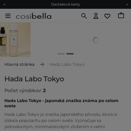
Darčekové karty
Ekologické balenie
Odmeňovací program
Odoslanie do 24 hod.
Darčekové karty
Ekologické balenie
Hlavná stránka
Hada Labo Tokyo
Hada Labo Tokyo
Počet výrobkov:
2
Hada Labo Tokyo - japonská značka známa po celom
svete
Hada Labo Tokyo je značka japonského pôvodu, ktorá si
získala popularitu po celom svete. Vyznačuje sa
jednoduchým, minimalistickým zložením s veľmi