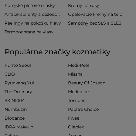
Kórejské pleťové masky
Krémy na ruky
Opaľovacie krémy na telo
Antiperspiranty a dezodoranty
Peelingy na pokožku hlavy
Šampóny bez SLS a SLES
Termoochrana na vlasy
Populárne značky kozmetiky
Purito Seoul
Medi-Peel
CLIO
Missha
Pyunkang Yul
Beauty Of Joseon
The Ordinary
Medicube
SKIN1004
Torriden
Numbuzin
Paula's Choice
Biodance
Fwee
IBRA Makeup
Olaplex
Celimax
Anwen