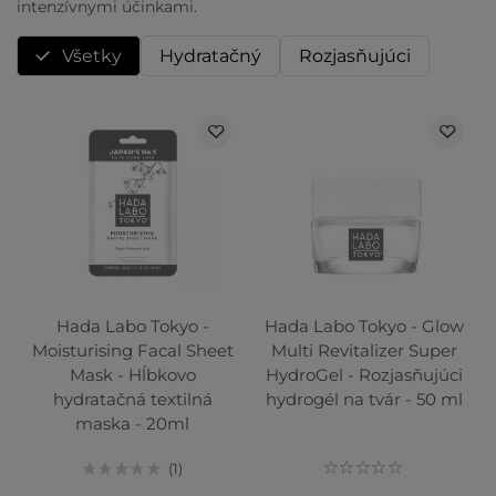
intenzívnymi účinkami.
Všetky
Hydratačný
Rozjasňujúci
Hada Labo Tokyo -
Hada Labo Tokyo - Glow
Moisturising Facal Sheet
Multi Revitalizer Super
Mask - Hĺbkovo
HydroGel - Rozjasňujúci
hydratačná textilná
hydrogél na tvár - 50 ml
maska - 20ml
1