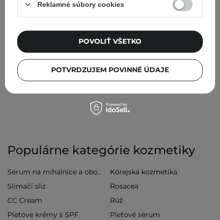
zvyšuje úroveň hydratácie
Reklamné súbory cookies
sójové izoflavonoidy
– stimulujú produkciu kolagénu,
vyhladzujú a spevňujú
trehalózu
– zaisťuje dostatočnú úroveň hydratácie a
regeneruje
POVOLIŤ VŠETKO
Super Hyaluronic Acid™
– komplex niekoľkých druhov
kyseliny hyalurónovej; účinne hydratuje a zlepšuje elasticitu
pleti
POTVRDZUJEM POVINNÉ ÚDAJE
extrakt z koreňa ženšenu
– spevňuje, spomaľuje proces
starnutia a regeneruje
Populárne kategórie kozmetiky
Kórejská kozmetika
Sérum na mihalnice a obočie
Slimačí sliz
Rosacea
CC Cream
Rúž
Pletove krémy s SPF
Pleťové sérum