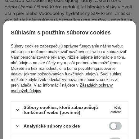
súčasťou každodennej ošetrujúcej rutiny. Okrem toho
odporúčame účinný Krém redukujúci hlboké vrásky v okolí
očí a pier alebo Vodeodolný hydratačný SPF krém. Značka
vyniká tiež ošetrujúcou kozmetikou pre mužov – pozrite sa
napr. na Zmatňujúci super hydrator, ktorý hydratuje,
Súhlasím s použitím súborov cookies
upokojuje, zmatňuje a prináša úľavu po holení alebo na
Denný a nočný krém s hydratačným a anti-aging účinkom.
Súbory cookies zabezpečujú správne fungovanie nášho webu;
Starostlivo vybrané zložky v produktoch Hada Labo
vďaka nim môžeme analyzovať návštevnosť webu a zobrazovať
Tokyo
Vám personalizované reklamy. Nižšie nájdete informácie o tom,
aké údaje a na aké účely my a naši partneri zhromažďujeme.
Hada Labo Tokyo stavia na jednoduchosť a minimalizmus.
Môžete sa tiež rozhodnúť, či a komu povolíte spracovanie
Práve z toho dôvodu majú zložky, obsiahnuté v jej zložení
údajov (okrem požadovaných funkčných údajov). Svoj súhlas
maximálne a intenzívne účinky. V prípravkoch nájdeme
môžete kedykoľvek odvolať vymazaním súborov cookies z
napr.:
prehliadača. Viac informácií nájdete v
Zásadách ochrany
osobných údajov
.
mokraďový olej
– bohatý na vitamín E; má antioxidačné
účinky a vyživuje
Súbory cookies, ktoré zabezpečujú
jojobový olej
– obnovuje lipidovú bariéru pokožky,
Vždy
funkčnosť webu (povinné)
aktívne
vyživuje a udržuje hydratáciu
hydrolyzovaný kolagén
- zlepšuje elasticitu pleti,
Analytické súbory cookies
vyhladzuje a hydratuje
skvalán
– obnovuje prirodzenú hydrolipidovú bariéru a