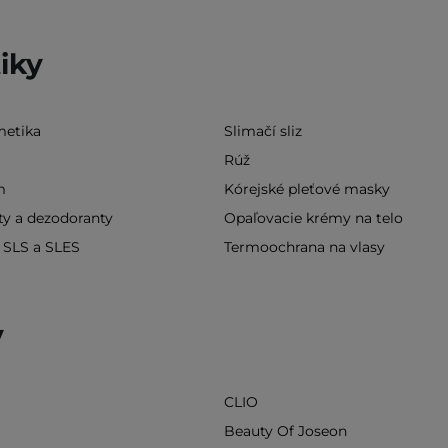
iky
metika
Slimačí sliz
Rúž
m
Kórejské pleťové masky
ty a dezodoranty
Opaľovacie krémy na telo
SLS a SLES
Termoochrana na vlasy
y
CLIO
l
Beauty Of Joseon