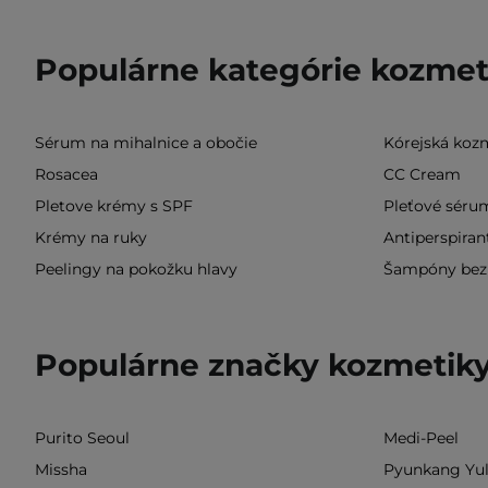
Populárne kategórie kozmet
Sérum na mihalnice a obočie
Kórejská koz
Rosacea
CC Cream
Pletove krémy s SPF
Pleťové séru
Krémy na ruky
Antiperspiran
Peelingy na pokožku hlavy
Šampóny bez 
Populárne značky kozmetik
Purito Seoul
Medi-Peel
Missha
Pyunkang Yu