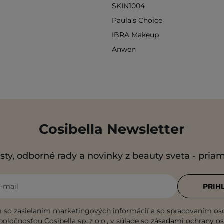
SKIN1004
Paula's Choice
IBRA Makeup
Anwen
Cosibella Newsletter
sty, odborné rady a novinky z beauty sveta - pria
e-mail
PRIH
 so zasielaním marketingových informácií a so spracovaním o
poločnosťou Cosibella sp. z o.o., v súlade so
zásadami ochrany o