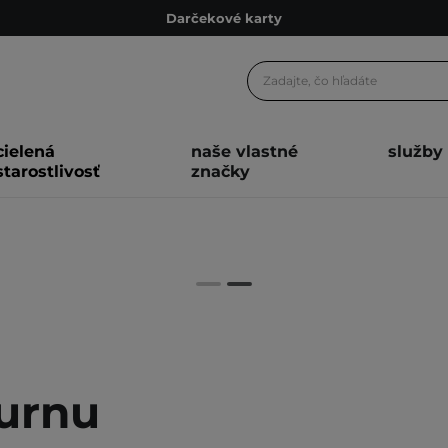
Darčekové karty
Ekologické balenie
Odmeňovací program
Odoslanie do 24 hod.
cielená
naše vlastné
služby
Darčekové karty
starostlivosť
značky
Ekologické balenie
urnu