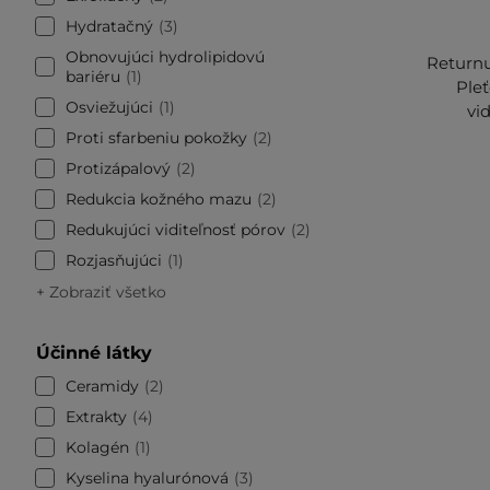
Hydratačný
3
Obnovujúci hydrolipidovú
Returnu
bariéru
1
Pleť
Osviežujúci
1
vid
Proti sfarbeniu pokožky
2
Protizápalový
2
Redukcia kožného mazu
2
Redukujúci viditeľnosť pórov
2
Rozjasňujúci
1
+ Zobraziť všetko
Účinné látky
Ceramidy
2
Extrakty
4
Kolagén
1
Kyselina hyalurónová
3