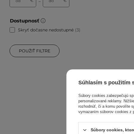
€
€
od
do
–
Dostupnosť
Skryť dočasne nedostupné
3
POUŽIŤ FILTRE
Súhlasím s použitím 
Súbory cookies zabezpečujú s
personalizované reklamy. Nižšie
rozhodnúť, či a komu povolíte 
vymazaním súborov cookies z pr
Súbory cookies, kto