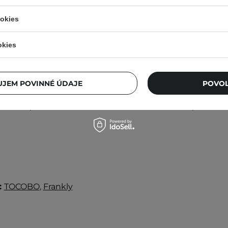
ookies
okies
en - Dive-In For Men All In
Medik8 - Crystal Retin
 Hydratačná emulzia pre
Stabilné a jemné séru
žskú pokožku - 200g
starnutiu - 30 m
JEM POVINNÉ ÚDAJE
POVOL
18,10 €
48,90 €
:
TOCOBO
,
Frankly