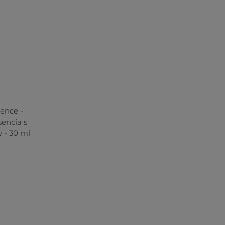
sence -
sencia s
 - 30 ml