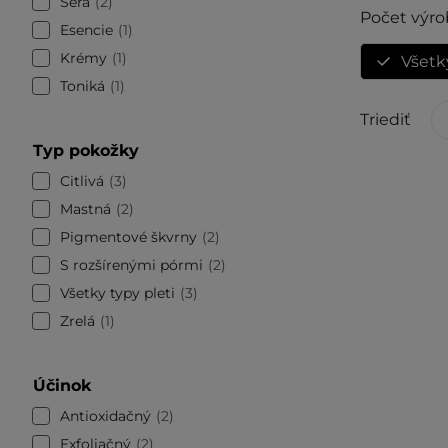
Séra
2
Počet výro
Esencie
1
Krémy
1
Všetk
Toniká
1
Triediť
Typ pokožky
Citlivá
3
Mastná
2
Pigmentové škvrny
2
S rozšírenými pórmi
2
Všetky typy pleti
3
Zrelá
1
Účinok
Antioxidačný
2
Exfoliačný
2