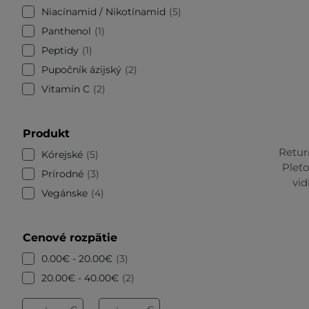
Niacínamid / Nikotínamid
5
Panthenol
1
Peptidy
1
Pupočník ázijský
2
Vitamín C
2
Produkt
Retur
Kórejské
5
Pleťo
Prírodné
3
vid
Vegánske
4
Cenové rozpätie
0.00€ - 20.00€
3
20.00€ - 40.00€
2