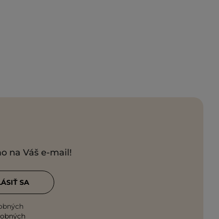
mo na Váš e-mail!
LÁSIŤ SA
sobných
sobných