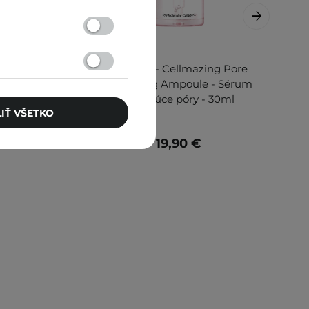
al 1 -
Torriden - Cellmazing Pore
m proti
Perfecting Ampoule - Sérum
l
sťahujúce póry - 30ml
IŤ VŠETKO
19,90 €