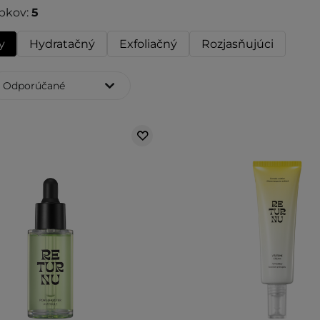
bkov:
5
y
Hydratačný
Exfoliačný
Rozjasňujúci
Odporúčané