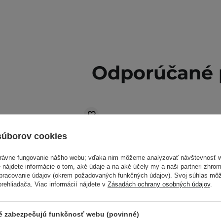
Odporúčané 
súborov cookies
právne fungovanie nášho webu; vďaka nim môžeme analyzovať návštevnosť 
 nájdete informácie o tom, aké údaje a na aké účely my a naši partneri zhr
spracovanie údajov (okrem požadovaných funkčných údajov). Svoj súhlas mô
ehliadača. Viac informácií nájdete v
Zásadách ochrany osobných údajov
.
ré zabezpečujú funkčnosť webu (povinné)