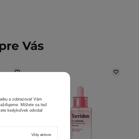
pre Vás
webu a zobrazovať Vám
omažďujeme. Môžete sa tiež
žete kedykoľvek odvolať
Vždy aktívne