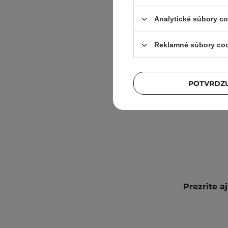
Analytické súbory c
Reklamné súbory co
Torrid
One -
mu
POTVRDZU
Prezrite aj