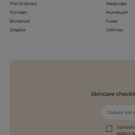
The Ordinary
Medicube
Torriden
Numbuzin
Biodance
Fwee
Olaplex
Celimax
Skincare checkli
Zadajte Váš 
Súhlasím
údajov s