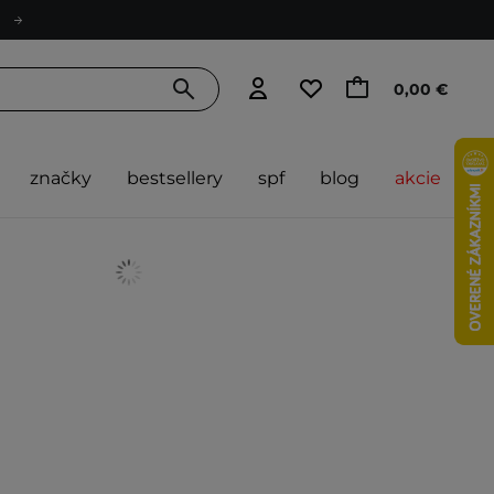
0,00 €
značky
bestsellery
spf
blog
akcie