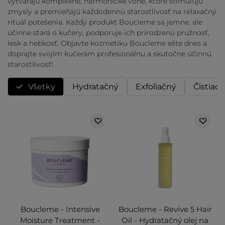
vytvárajú komplexné, harmonické vône, ktoré stimulujú
zmysly a premieňajú každodennú starostlivosť na relaxačný
rituál potešenia. Každý produkt Boucleme sa jemne, ale
účinne stará o kučery, podporuje ich prirodzenú pružnosť,
lesk a hebkosť. Objavte kozmetiku Boucleme ešte dnes a
doprajte svojim kučerám profesionálnu a skutočne účinnú
starostlivosť!
Všetky
Hydratačný
Exfoliačný
Čistiaci
Boucleme - Intensive
Boucleme - Revive 5 Hair
Moisture Treatment -
Oil - Hydratačný olej na