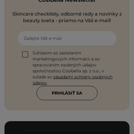
Cosibella Newsletter
Skincare checklisty, odborné rady a novinky z
beauty sveta - priamo na Váš e-mail!
Zadajte Váš e-mail
Súhlasím so zasielaním
marketingových informácií a so
spracovaním osobných údajov
spoločnosťou Cosibella sp. z o.o., v
súlade so
zásadami ochrany osobných
údajov
.
PRIHLÁSIŤ SA