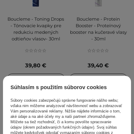
Boucleme - Toning Drops
Boucleme - Protein
- Tónovacie kvapky pre
Booster - Proteínový
redukciu medených
booster na kučeravé vlasy
odtieňov vlasov- 30ml
- 30ml
39,80 €
39,40 €
PRIDAŤ DO KOŠÍKA
PRIDAŤ DO KOŠÍKA
Súhlasím s použitím súborov cookies
Súbory cookies zabezpečujú správne fungovanie nášho webu;
vďaka nim môžeme analyzovať návštevnosť webu a zobrazovať
Vám personalizované reklamy. Nižšie nájdete informácie o tom,
aké údaje a na aké účely my a naši partneri zhromažďujeme.
Môžete sa tiež rozhodnúť, či a komu povolíte spracovanie
údajov (okrem požadovaných funkčných údajov). Svoj súhlas
môžete kedykoľvek odvolať vymazaním súborov cookies z