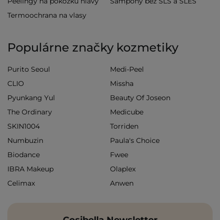
Peelingy na pokožku hlavy
Šampóny bez SLS a SLES
Termoochrana na vlasy
Populárne značky kozmetiky
Purito Seoul
Medi-Peel
CLIO
Missha
Pyunkang Yul
Beauty Of Joseon
The Ordinary
Medicube
SKIN1004
Torriden
Numbuzin
Paula's Choice
Biodance
Fwee
IBRA Makeup
Olaplex
Celimax
Anwen