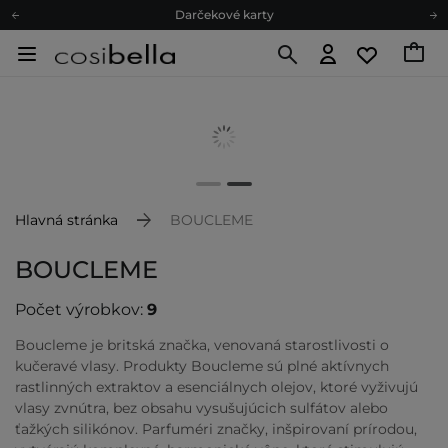
Darčekové karty
Ekologické balenie
Odmeňovací program
Odoslanie do 24 hod.
Darčekové karty
Ekologické balenie
Hlavná stránka
BOUCLEME
BOUCLEME
Počet výrobkov:
9
Boucleme je britská značka, venovaná starostlivosti o
kučeravé vlasy. Produkty Boucleme sú plné aktívnych
rastlinných extraktov a esenciálnych olejov, ktoré vyživujú
vlasy zvnútra, bez obsahu vysušujúcich sulfátov alebo
ťažkých silikónov. Parfuméri značky, inšpirovaní prírodou,