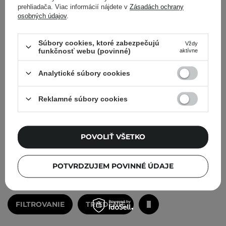
prehliadača. Viac informácií nájdete v
Zásadách ochrany
osobných údajov
.
Boucleme - Dry Scalp
Súbory cookies, ktoré zabezpečujú
Vždy
funkčnosť webu (povinné)
Serum - Hydratačné
aktívne
sérum na pokožku hlavy -
Analytické súbory cookies
30ml
Reklamné súbory cookies
33,90 €
POVOLIŤ VŠETKO
PRIDAŤ DO KOŠÍKA
POTVRDZUJEM POVINNÉ ÚDAJE
FILTROVANIE
TRIEDENIE