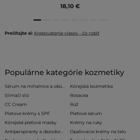
18,10 €
Prečítajte si:
Krepovatenie vlasov - čo robiť
Populárne kategórie kozmetiky
Kórejská kozmetika
Sérum na mihalnice a obočie
Slimačí sliz
Rosacea
CC Cream
Rúž
Pletove krémy s SPF
Pleťové sérum
Kórejské pleťové masky
Krémy na ruky
Opaľovacie krémy na telo
Antiperspiranty a dezodoranty