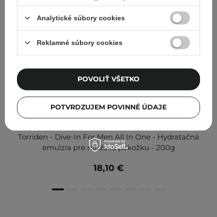
Analytické súbory cookies
Reklamné súbory cookies
POVOLIŤ VŠETKO
POTVRDZUJEM POVINNÉ ÚDAJE
Torriden - Dive-In For Men All In One - Hydratačná
emulzia pre mužskú pokožku - 200g
18,10 €