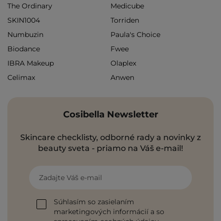
The Ordinary
Medicube
SKIN1004
Torriden
Numbuzin
Paula's Choice
Biodance
Fwee
IBRA Makeup
Olaplex
Celimax
Anwen
Cosibella Newsletter
Skincare checklisty, odborné rady a novinky z
beauty sveta - priamo na Váš e-mail!
Zadajte Váš e-mail
Súhlasím so zasielaním
marketingových informácií a so