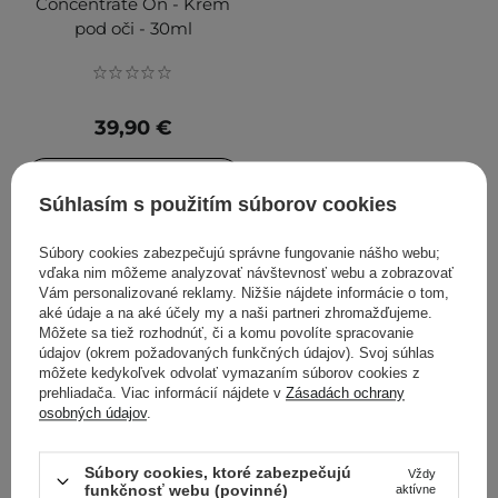
Concentrate On - Krém
pod oči - 30ml
39,90 €
PRIDAŤ DO KOŠÍKA
Súhlasím s použitím súborov cookies
Súbory cookies zabezpečujú správne fungovanie nášho webu;
vďaka nim môžeme analyzovať návštevnosť webu a zobrazovať
Vám personalizované reklamy. Nižšie nájdete informácie o tom,
aké údaje a na aké účely my a naši partneri zhromažďujeme.
FILTROVANIE
TRIEDENIE
Môžete sa tiež rozhodnúť, či a komu povolíte spracovanie
údajov (okrem požadovaných funkčných údajov). Svoj súhlas
môžete kedykoľvek odvolať vymazaním súborov cookies z
Odporúčané pre Vás
prehliadača. Viac informácií nájdete v
Zásadách ochrany
osobných údajov
.
Súbory cookies, ktoré zabezpečujú
Vždy
funkčnosť webu (povinné)
aktívne