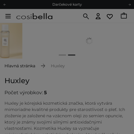
Darčekové karty
Ekologické balenie
Odmeňovací program
Odoslanie do 24 hod.
Darčekové karty
Ekologické balenie
Hlavná stránka
Huxley
Huxley
Počet výrobkov:
5
Huxley je kórejská kozmetická značka, ktorá vytvára
mimoriadne kvalitné produkty pre starostlivosť o pleť. Ich
zloženie je založené na vzácnom oleji zo semien opuncie,
ktorý je známy svojimi silnými antioxidačnými
vlastnosťami. Kozmetika Huxley sa vyznačuje