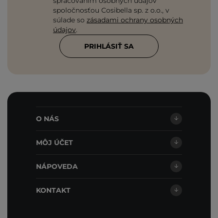
spracovaním osobných údajov
spoločnosťou Cosibella sp. z o.o., v
súlade so
zásadami ochrany osobných
údajov
.
PRIHLÁSIŤ SA
O NÁS
MÔJ ÚČET
NÁPOVEDA
KONTAKT