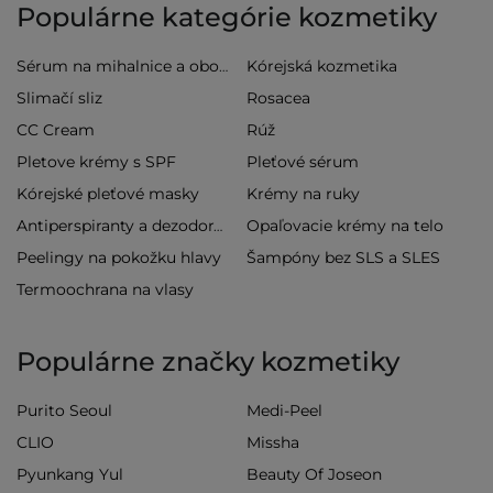
Populárne kategórie kozmetiky
Kórejská kozmetika
Sérum na mihalnice a obočie
Slimačí sliz
Rosacea
CC Cream
Rúž
Pletove krémy s SPF
Pleťové sérum
Kórejské pleťové masky
Krémy na ruky
Opaľovacie krémy na telo
Antiperspiranty a dezodoranty
Peelingy na pokožku hlavy
Šampóny bez SLS a SLES
Termoochrana na vlasy
Populárne značky kozmetiky
Purito Seoul
Medi-Peel
CLIO
Missha
Pyunkang Yul
Beauty Of Joseon