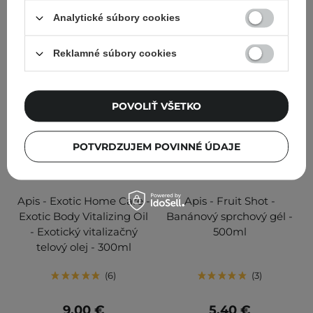
PRIDAŤ DO KOŠÍKA
PRIDAŤ DO KOŠÍKA
Analytické súbory cookies
Reklamné súbory cookies
POVOLIŤ VŠETKO
POTVRDZUJEM POVINNÉ ÚDAJE
Apis - Exotic Home Care -
Apis - Fruit Shot -
Exotic Body Vitalizing Oil
Banánový sprchový gél -
- Exotický vitalizačný
500ml
telový olej - 300ml
6
3
9,00 €
5,40 €