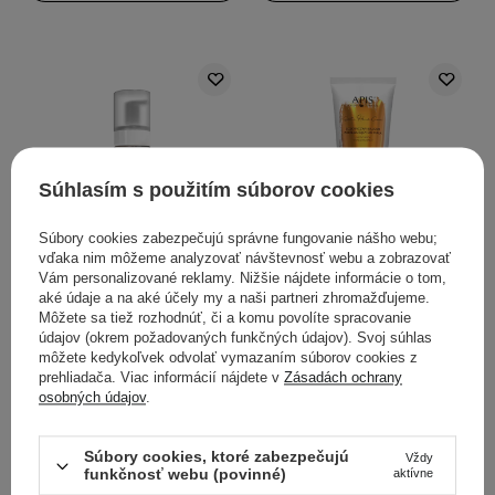
Súhlasím s použitím súborov cookies
Súbory cookies zabezpečujú správne fungovanie nášho webu;
vďaka nim môžeme analyzovať návštevnosť webu a zobrazovať
Apis - Exotic Home Care -
Apis - Exotic Home Care -
Vám personalizované reklamy. Nižšie nájdete informácie o tom,
Enzymatic Face Washing
Exotic Body Vitalizing
aké údaje a na aké účely my a naši partneri zhromažďujeme.
Môžete sa tiež rozhodnúť, či a komu povolíte spracovanie
Foam - Enzymatická
Balm - Exotický
údajov (okrem požadovaných funkčných údajov). Svoj súhlas
pena na umývanie pleti -
vitalizačný telový balzam
môžete kedykoľvek odvolať vymazaním súborov cookies z
150ml
- 200ml
prehliadača. Viac informácií nájdete v
Zásadách ochrany
osobných údajov
.
6
8
Súbory cookies, ktoré zabezpečujú
Vždy
7,30 €
5,10 €
funkčnosť webu (povinné)
aktívne