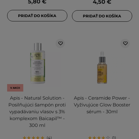
5,80 €
4,50 €
PRIDAŤ DO KOŠÍKA
PRIDAŤ DO KOŠÍKA
V AKCII
Apis - Natural Solution -
Apis - Ceramide Power -
Posilňujúci šampón proti
Vyživujúce Glow Booster
vypadávaniu vlasov s 3%
sérum - 30ml
komplexom Baicapil™ -
300 ml
4
1