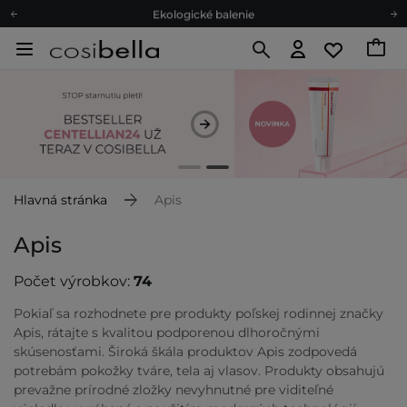
Ekologické balenie
Odmeňovací program
Odoslanie do 24 hod.
Darčekové karty
Ekologické balenie
Hlavná stránka
Apis
Apis
Počet výrobkov:
74
Pokiaľ sa rozhodnete pre produkty poľskej rodinnej značky
Apis, rátajte s kvalitou podporenou dlhoročnými
skúsenosťami. Široká škála produktov Apis zodpovedá
potrebám pokožky tváre, tela aj vlasov. Produkty obsahujú
prevažne prírodné zložky nevyhnutné pre viditeľné