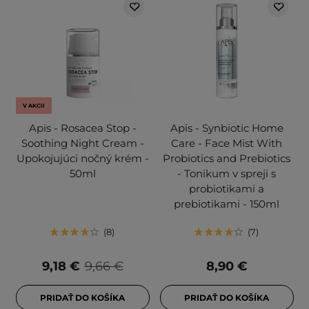
V AKCII
Apis - Rosacea Stop -
Apis - Synbiotic Home
Soothing Night Cream -
Care - Face Mist With
Upokojujúci nočný krém -
Probiotics and Prebiotics
50ml
- Tonikum v spreji s
probiotikami a
prebiotikami - 150ml
8
7
9,18 €
9,66 €
8,90 €
PRIDAŤ DO KOŠÍKA
PRIDAŤ DO KOŠÍKA