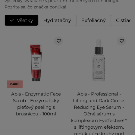
výsledky, vyrábané s použitím moderných technológií.
Pozrite sa, čo značka ponúka!
Všetky
Hydratačný
Exfoliačný
Čistiaci
V AKCII
Apis - Enzymatic Face
Apis - Professional -
Scrub - Enzymatický
Lifting and Dark Circles
pleťový peeling s
Reducing Eye Serum -
brusnicou - 100ml
Očné sérum s
komplexom Eye'fective™
s liftingovým efektom,
redukujúce kruhy pod