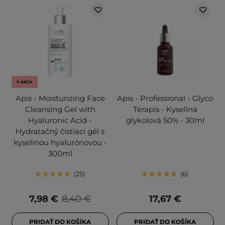
V AKCII
Apis - Moisturizing Face
Apis - Professional - Glyco
Cleansing Gel with
Terapis - Kyselina
Hyaluronic Acid -
glykolová 50% - 30ml
Hydratačný čistiaci gél s
kyselinou hyalurónovou -
300ml
25
6
7,98 €
8,40 €
17,67 €
PRIDAŤ DO KOŠÍKA
PRIDAŤ DO KOŠÍKA