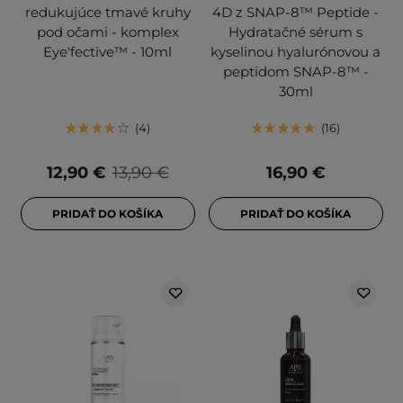
redukujúce tmavé kruhy
4D z SNAP-8™ Peptide -
pod očami - komplex
Hydratačné sérum s
Eye'fective™ - 10ml
kyselinou hyalurónovou a
peptidom SNAP-8™ -
30ml
4
16
12,90 €
13,90 €
16,90 €
PRIDAŤ DO KOŠÍKA
PRIDAŤ DO KOŠÍKA