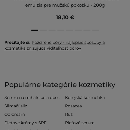
emulzia pre mužskú pokožku - 200g
18,10 €
Prečítajte si:
Rozšírené póry - najlepšie spôsoby a
kozmetika znižujúca viditeľnosť pórov
Populárne kategórie kozmetiky
Kórejská kozmetika
Sérum na mihalnice a obočie
Slimačí sliz
Rosacea
CC Cream
Rúž
Pletove krémy s SPF
Pleťové sérum