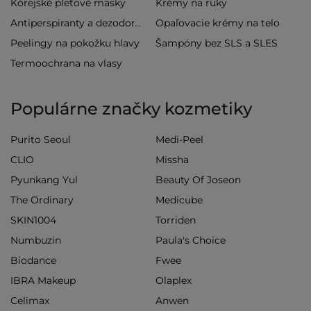
Kórejské pleťové masky
Krémy na ruky
Opaľovacie krémy na telo
Antiperspiranty a dezodoranty
Peelingy na pokožku hlavy
Šampóny bez SLS a SLES
Termoochrana na vlasy
Populárne značky kozmetiky
Purito Seoul
Medi-Peel
CLIO
Missha
Pyunkang Yul
Beauty Of Joseon
The Ordinary
Medicube
SKIN1004
Torriden
Numbuzin
Paula's Choice
Biodance
Fwee
IBRA Makeup
Olaplex
Celimax
Anwen