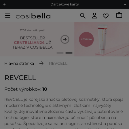
Darčekové karty
Ekologické balenie
Odmeňovací program
Odoslanie do 24 hod.
Darčekové karty
Ekologické balenie
Hlavná stránka
REVCELL
REVCELL
Počet výrobkov:
10
REVCELL je kórejská značka pleťovej kozmetiky, ktorá spája
moderné technológie s aktívnymi zložkami najvyššej
kvality. Jej inovatívne zloženia často využívajú patentované
technológie, ktoré maximalizujú účinnosť pôsobenia na
pokožku. Špecializuje sa na anti-age starostlivosť a ponúka