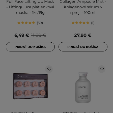
Full Face Lifting Up Mask
Collagen Ampoule Mist -
- Liftingujúca plátienková
Kolagénové sérum v
maska - 1ks/19g
spreji - 100ml
30
1
6,49 €
11,80 €
27,90 €
PRIDAŤ DO KOŠÍKA
PRIDAŤ DO KOŠÍKA