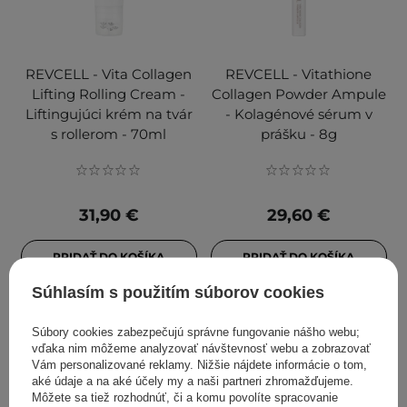
REVCELL - Vita Collagen
REVCELL - Vitathione
Lifting Rolling Cream -
Collagen Powder Ampule
Liftingujúci krém na tvár
- Kolagénové sérum v
s rollerom - 70ml
prášku - 8g
31,90 €
29,60 €
PRIDAŤ DO KOŠÍKA
PRIDAŤ DO KOŠÍKA
Súhlasím s použitím súborov cookies
Súbory cookies zabezpečujú správne fungovanie nášho webu;
vďaka nim môžeme analyzovať návštevnosť webu a zobrazovať
Vám personalizované reklamy. Nižšie nájdete informácie o tom,
aké údaje a na aké účely my a naši partneri zhromažďujeme.
Môžete sa tiež rozhodnúť, či a komu povolíte spracovanie