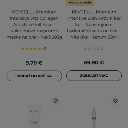
V SADE LACNEJŠIE
REVCELL - Premium
REVCELL - Premium
Intensive Vita Collagen
Intensive Skin Activ Fiber
Activfilm Full Face -
Set - Spevňujúco-
Kolagénová rozpustná
hydratačná sada na tvár -
maska na tvár - 1ks/3,603g
Nite 8ks + sérum 55ml
3
69,90 €
9,70 €
ZOBRAZIŤ VIAC
PRIDAŤ DO KOŠÍKA