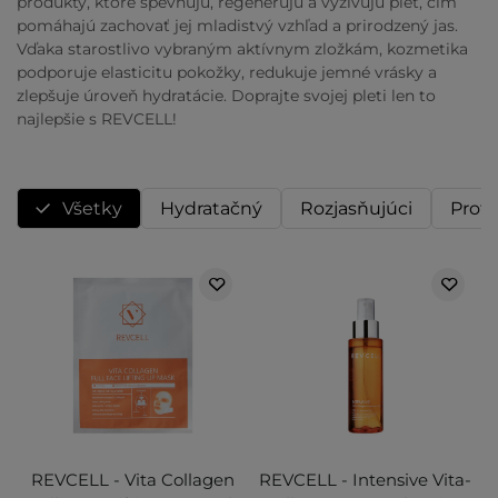
produkty, ktoré spevňujú, regenerujú a vyživujú pleť, čím
pomáhajú zachovať jej mladistvý vzhľad a prirodzený jas.
Vďaka starostlivo vybraným aktívnym zložkám, kozmetika
podporuje elasticitu pokožky, redukuje jemné vrásky a
zlepšuje úroveň hydratácie. Doprajte svojej pleti len to
najlepšie s REVCELL!
Všetky
Hydratačný
Rozjasňujúci
Proti
REVCELL - Vita Collagen
REVCELL - Intensive Vita-