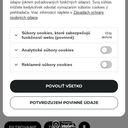
údajov (okrem požadovaných funkčných údajov). Svoj súhlas
môžete kedykoľvek odvolať vymazaním súborov cookies z
prehliadača. Viac informácií nájdete v
Zásadách ochrany
osobných údajov
.
REVCELL - 3-Days 3 Layer
REVCELL - 3-Days
Súbory cookies, ktoré zabezpečujú
Vždy
Ampule - Spevňujúco-
Ampule Pad -
funkčnosť webu (povinné)
aktívne
hydratačné sérum na tvár
Spevňujúco-hydratačné
- 55ml
tampóny na tvár -
Analytické súbory cookies
56ks/260ml
Reklamné súbory cookies
43,40 €
22,70 €
POVOLIŤ VŠETKO
PRIDAŤ DO KOŠÍKA
PRIDAŤ DO KOŠÍKA
POTVRDZUJEM POVINNÉ ÚDAJE
FILTROVANIE
TRIEDENIE