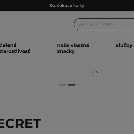
Darčekové karty
Ekologické balenie
Odmeňovací program
Odoslanie do 24 hod.
cielená
naše vlastné
služby
Darčekové karty
starostlivosť
značky
Ekologické balenie
ECRET