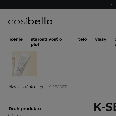
líčenie
starostlivosť o
telo
vlasy
pleť
Hlavná stránka
K-SECRET
K-S
Druh produktu