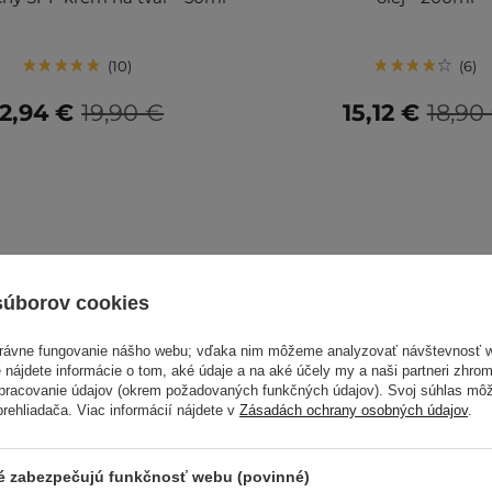
10
6
12,94 €
19,90 €
15,12 €
18,90
súborov cookies
právne fungovanie nášho webu; vďaka nim môžeme analyzovať návštevnosť 
 nájdete informácie o tom, aké údaje a na aké účely my a naši partneri zhr
spracovanie údajov (okrem požadovaných funkčných údajov). Svoj súhlas mô
ehliadača. Viac informácií nájdete v
Zásadách ochrany osobných údajov
.
ré zabezpečujú funkčnosť webu (povinné)