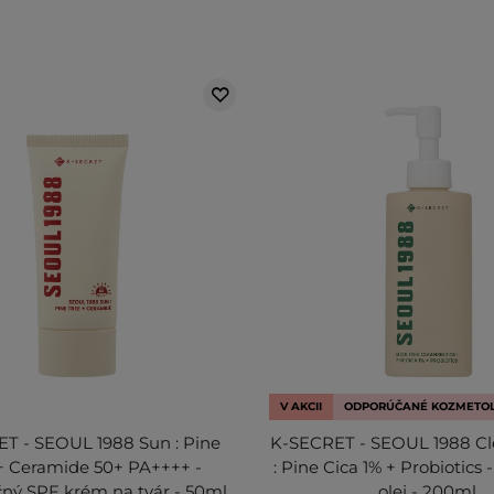
V AKCII
ODPORÚČANÉ KOZMETO
T - SEOUL 1988 Sun : Pine
K-SECRET - SEOUL 1988 Cl
+ Ceramide 50+ PA++++ -
: Pine Cica 1% + Probiotics 
ný SPF krém na tvár - 50ml
olej - 200ml