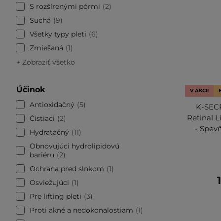
S rozšírenými pórmi
2
Suchá
9
Všetky typy pleti
6
Zmiešaná
1
+ Zobraziť všetko
Účinok
V AKCII
Antioxidačný
5
K-SECR
Retinal 
Čistiaci
2
- Spev
Hydratačný
11
Obnovujúci hydrolipidovú
bariéru
2
Ochrana pred slnkom
1
Osviežujúci
1
Pre lifting pleti
3
Proti akné a nedokonalostiam
1