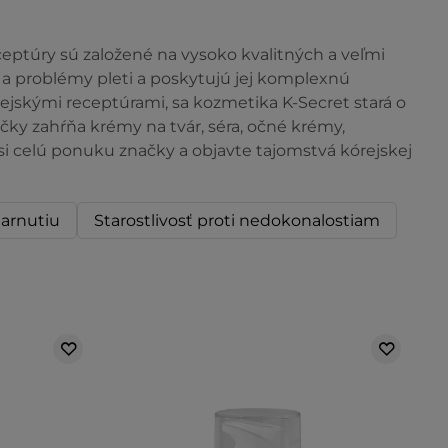
eceptúry sú založené na vysoko kvalitných a veľmi
 a problémy pleti a poskytujú jej komplexnú
ejskými receptúrami, sa kozmetika K-Secret stará o
načky zahŕňa krémy na tvár, séra, očné krémy,
e si celú ponuku značky a objavte tajomstvá kórejskej
tarnutiu
Starostlivosť proti nedokonalostiam