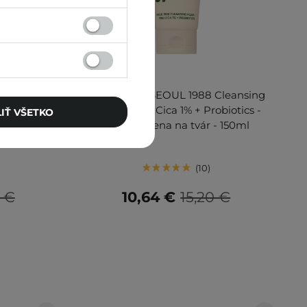
V AKCII
Essence :
K-SECRET - SEOUL 1988 Cleansing
Upokojujúca
Foam : Pine Cica 1% + Probiotics -
IŤ VŠETKO
 a ryžou -
Čistiaca pena na tvár - 150ml
10
 €
10,64 €
15,20 €