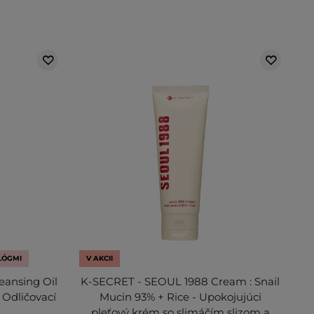
LÓGMI
V AKCII
eansing Oil
K-SECRET - SEOUL 1988 Cream : Snail
- Odličovací
Mucin 93% + Rice - Upokojujúci
pleťový krém so slimáčím slizom a