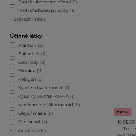
Proti kruhom pod očami
1
Proti sfarbeniu pokožky
6
+ Zobraziť všetko
Účinné látky
Alantoín
2
Bakuchiol
1
Ceramidy
2
Extrakty
11
Kolagén
5
Kyselina hyalurónová
1
Kyseliny AHA/BHA/PHA
1
Niacínamid / Nikotínamid
6
V AKCII
Oleje / maslá
8
Panthenol
4
K-SECRE
Tree 
+ Zobraziť všetko
Hydratač