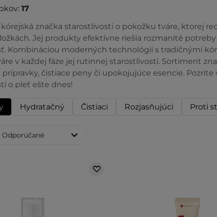
bkov:
17
 kórejská značka starostlivosti o pokožku tváre, ktorej r
ložkách. Jej produkty efektívne riešia rozmanité potreby
osť. Kombináciou moderných technológií s tradičnými kór
re v každej fáze jej rutinnej starostlivosti. Sortiment z
 prípravky, čistiace peny či upokojujúce esencie. Pozrit
sti o pleť ešte dnes!
y
Hydratačný
Čistiaci
Rozjasňujúci
Proti s
Odporúčané