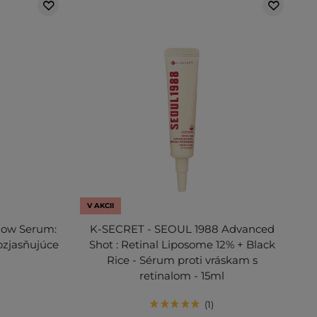
V AKCII
low Serum:
K-SECRET - SEOUL 1988 Advanced
ozjasňujúce
Shot : Retinal Liposome 12% + Black
Rice - Sérum proti vráskam s
retinalom - 15ml
1