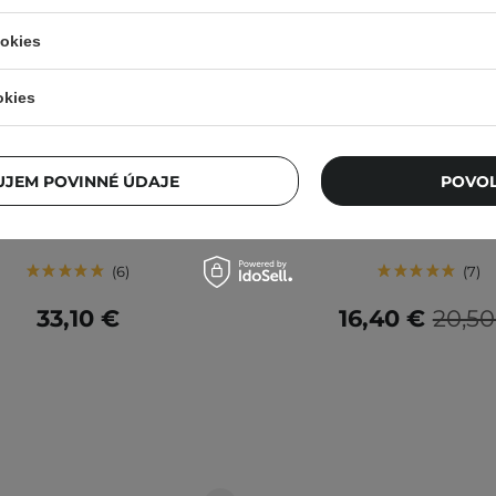
ookies
okies
NEJŠIE
V AKCII
- Sada Firming Retinal Duo -
K-SECRET - SEOUL 1988 
krém s retinalom 30 ml +
Snail Mucin 97% + Rice - 
JEM POVINNÉ ÚDAJE
POVOL
é sérum s retinalom 30 ml
esencia so slimačím slizom
100ml
6
7
33,10 €
16,40 €
20,50