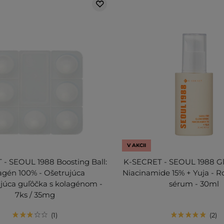
V AKCII
- SEOUL 1988 Boosting Ball:
K-SECRET - SEOUL 1988 G
agén 100% - Ošetrujúca
Niacinamide 15% + Yuja - R
júca guľôčka s kolagénom -
sérum - 30ml
7ks / 35mg
1
2