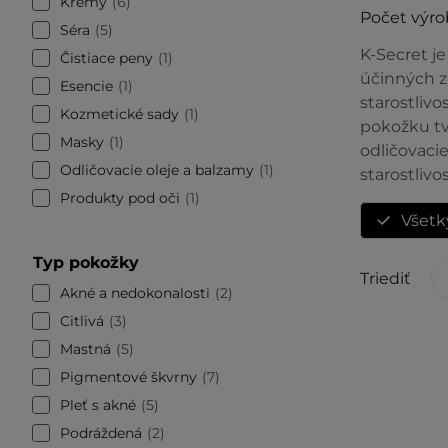
Krémy
6
Počet výro
Séra
5
K-Secret je
Čistiace peny
1
účinných z
Esencie
1
starostliv
Kozmetické sady
1
pokožku tvá
Masky
1
odličovacie
Odličovacie oleje a balzamy
1
starostlivo
Produkty pod oči
1
Všetk
Typ pokožky
Triediť
Akné a nedokonalosti
2
Citlivá
3
Mastná
5
Pigmentové škvrny
7
Pleť s akné
5
Podráždená
2