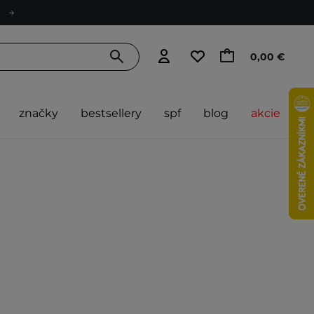
0,00 €
značky
bestsellery
spf
blog
akcie