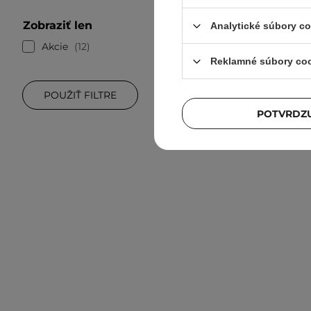
Zobraziť len
Analytické súbory c
Akcie
12
Reklamné súbory co
V SADE LAC
POUŽIŤ FILTRE
K-Secret 
Očný 
POTVRDZU
Pleťov