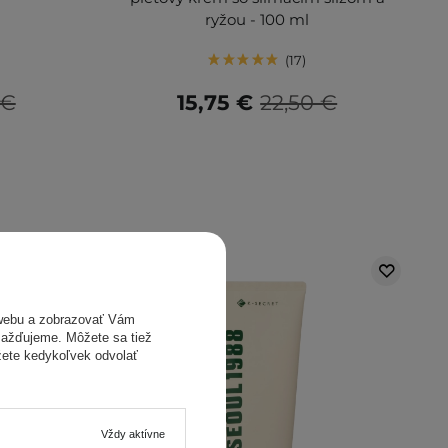
ryžou - 100 ml
17
 €
15,75 €
22,50 €
webu a zobrazovať Vám
omažďujeme. Môžete sa tiež
žete kedykoľvek odvolať
Vždy aktívne