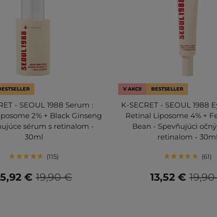
BESTSELLER
V AKCII
BESTSELLER
ET - SEOUL 1988 Serum :
K-SECRET - SEOUL 1988 E
Liposome 2% + Black Ginseng
Retinal Liposome 4% + 
ňujúce sérum s retinalom -
Bean - Spevňujúci očný
30ml
retinalom - 30m
115
61
15,92 €
19,90 €
13,52 €
19,90