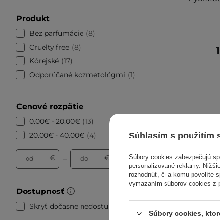
Produkt
Bez parfumácie
8
Cruelty free
8
Kórejské
17
Odporúčané kozmetológmi
1
Cenové rozpätie
0.00€ - 20.00€
13
20.00€ - 40.00€
4
Súhlasím s použitím 
Súbory cookies zabezpečujú s
€
€
od
do
–
personalizované reklamy. Nižšie
rozhodnúť, či a komu povolíte 
vymazaním súborov cookies z pr
Dostupnosť
Skryť dočasne nedostupné
16
Súbory cookies, kto