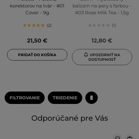
korektorov na tvár - #01
balzam na pery s farbou -
Cover - 9g
#03 Rose Milk Tea - 1,5g
2
1
21,50 €
12,80 €
PRIDAŤ DO KOŠÍKA
UPOZORNIŤ NA
DOSTUPNOSŤ
FILTROVANIE
TRIEDENIE
Odporúčané pre Vás