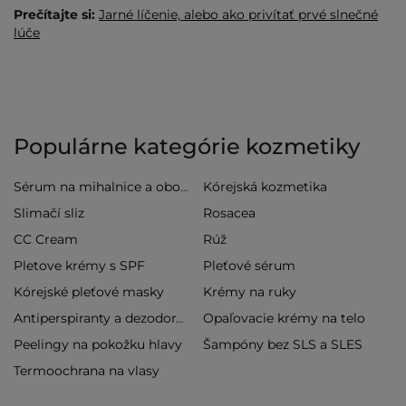
Prečítajte si:
Jarné líčenie, alebo ako privítať prvé slnečné
lúče
Populárne kategórie kozmetiky
Kórejská kozmetika
Sérum na mihalnice a obočie
Slimačí sliz
Rosacea
CC Cream
Rúž
Pletove krémy s SPF
Pleťové sérum
Kórejské pleťové masky
Krémy na ruky
Opaľovacie krémy na telo
Antiperspiranty a dezodoranty
Peelingy na pokožku hlavy
Šampóny bez SLS a SLES
Termoochrana na vlasy