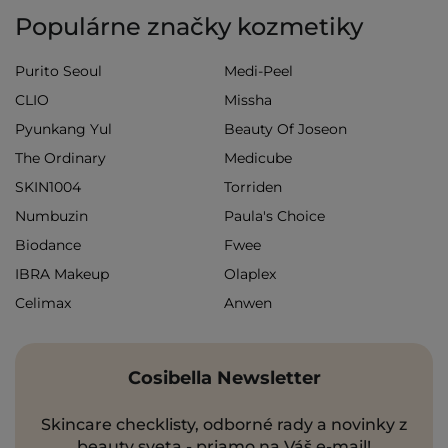
Populárne značky kozmetiky
Purito Seoul
Medi-Peel
CLIO
Missha
Pyunkang Yul
Beauty Of Joseon
The Ordinary
Medicube
SKIN1004
Torriden
Numbuzin
Paula's Choice
Biodance
Fwee
IBRA Makeup
Olaplex
Celimax
Anwen
Cosibella Newsletter
Skincare checklisty, odborné rady a novinky z
beauty sveta - priamo na Váš e-mail!