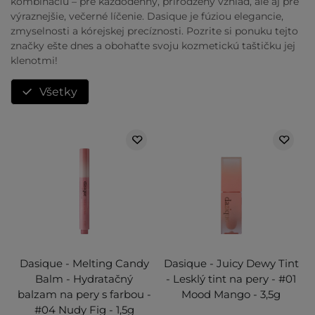
kombináciu – pre každodenný, prirodzený vzhľad, ale aj pre
výraznejšie, večerné líčenie. Dasique je fúziou elegancie,
zmyselnosti a kórejskej precíznosti. Pozrite si ponuku tejto
značky ešte dnes a obohaťte svoju kozmetickú taštičku jej
klenotmi!
Všetky
Dasique - Melting Candy
Dasique - Juicy Dewy Tint
Balm - Hydratačný
- Lesklý tint na pery - #01
balzam na pery s farbou -
Mood Mango - 3,5g
#04 Nudy Fig - 1,5g