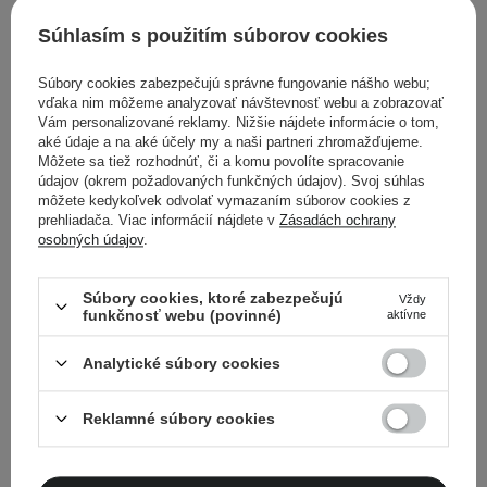
Paletka 18 očných tieňov -
#03 Nude Potion - 7g
#18 Berry Smoothie - 7g
Súhlasím s použitím súborov cookies
1
1
Súbory cookies zabezpečujú správne fungovanie nášho webu;
vďaka nim môžeme analyzovať návštevnosť webu a zobrazovať
Vám personalizované reklamy. Nižšie nájdete informácie o tom,
21,51 €
24,70 €
aké údaje a na aké účely my a naši partneri zhromažďujeme.
Môžete sa tiež rozhodnúť, či a komu povolíte spracovanie
údajov (okrem požadovaných funkčných údajov). Svoj súhlas
PRIDAŤ DO KOŠÍKA
PRIDAŤ DO KOŠÍKA
môžete kedykoľvek odvolať vymazaním súborov cookies z
prehliadača. Viac informácií nájdete v
Zásadách ochrany
osobných údajov
.
Súbory cookies, ktoré zabezpečujú
Vždy
funkčnosť webu (povinné)
aktívne
Analytické súbory cookies
Reklamné súbory cookies
Dasique - Shadow Palette
Dasique - Shadow Palette