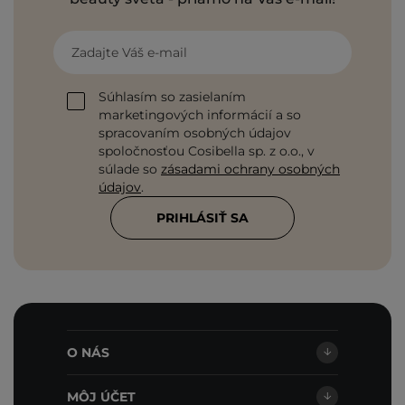
Zadajte Váš e-mail
Súhlasím so zasielaním
marketingových informácií a so
spracovaním osobných údajov
spoločnosťou Cosibella sp. z o.o., v
súlade so
zásadami ochrany osobných
údajov
.
PRIHLÁSIŤ SA
O NÁS
MÔJ ÚČET