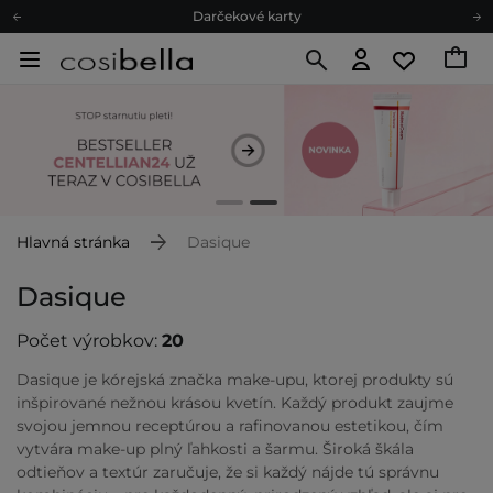
Ekologické balenie
Odmeňovací program
Odoslanie do 24 hod.
Darčekové karty
Ekologické balenie
Hlavná stránka
Dasique
Dasique
Počet výrobkov:
20
Dasique je kórejská značka make-upu, ktorej produkty sú
inšpirované nežnou krásou kvetín. Každý produkt zaujme
svojou jemnou receptúrou a rafinovanou estetikou, čím
vytvára make-up plný ľahkosti a šarmu. Široká škála
odtieňov a textúr zaručuje, že si každý nájde tú správnu