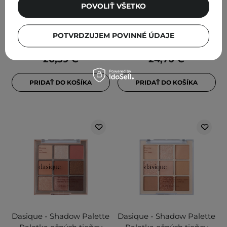
- Paleta očných tieňov -
- Paletka očných tieňov -
POVOLIŤ VŠETKO
#04 Pastel Dream - 7g
#05 Sunset Muhly - 7g
1
1
POTVRDZUJEM POVINNÉ ÚDAJE
20,39 €
24,70 €
PRIDAŤ DO KOŠÍKA
PRIDAŤ DO KOŠÍKA
Dasique - Shadow Palette
Dasique - Shadow Palette