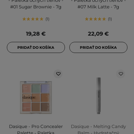
- Paletka očných tieňov -
- Paletka očných tieňov -
#01 Sugar Brownie - 7g
#07 Milk Latte - 7g
1
1
19,28 €
22,09 €
PRIDAŤ DO KOŠÍKA
PRIDAŤ DO KOŠÍKA
Dasique - Pro Concealer
Dasique - Melting Candy
Palette - Paletka
Balm - Hydratačný