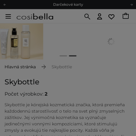
Darčekové karty
Ekologické balenie
Odmeňovací program
Odoslanie do 24 hod.
Darčekové karty
Ekologické balenie
Hlavná stránka
Skybottle
Skybottle
Počet výrobkov:
2
Skybottle je kórejská kozmetická značka, ktorá premieňa
každodennú starostlivosť o telo na svet plný zmyselných
zážitkov. Jej výnimočná kozmetika sa vyznačuje
jedinečnými vonnými kompozíciami, ktoré stimulujú
zmysly a evokujú tie najkrajšie pocity. Každá vôňa je