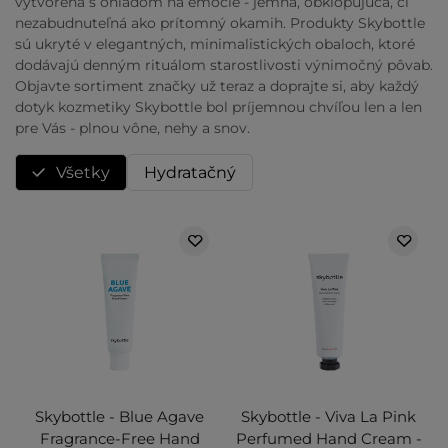
vytvorená s ohľadom na emócie - jemná, obklopujúca, či
nezabudnuteľná ako prítomný okamih. Produkty Skybottle
sú ukryté v elegantných, minimalistických obaloch, ktoré
dodávajú denným rituálom starostlivosti výnimočný pôvab.
Objavte sortiment značky už teraz a doprajte si, aby každý
dotyk kozmetiky Skybottle bol príjemnou chvíľou len a len
pre Vás - plnou vône, nehy a snov.
Všetky
Hydratačný
Skybottle - Blue Agave
Skybottle - Viva La Pink
Fragrance-Free Hand
Perfumed Hand Cream -