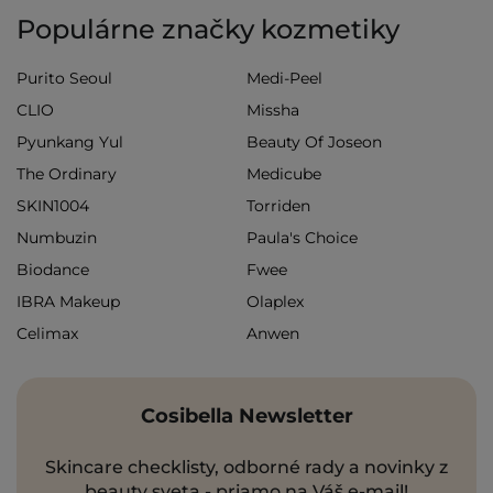
Populárne značky kozmetiky
Purito Seoul
Medi-Peel
CLIO
Missha
Pyunkang Yul
Beauty Of Joseon
The Ordinary
Medicube
SKIN1004
Torriden
Numbuzin
Paula's Choice
Biodance
Fwee
IBRA Makeup
Olaplex
Celimax
Anwen
Cosibella Newsletter
Skincare checklisty, odborné rady a novinky z
beauty sveta - priamo na Váš e-mail!