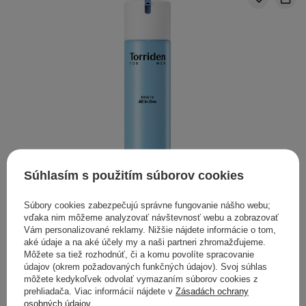
Súhlasím s použitím súborov cookies
Súbory cookies zabezpečujú správne fungovanie nášho webu;
Torriden - Dive-In For Men All In One - Hydratačná
vďaka nim môžeme analyzovať návštevnosť webu a zobrazovať
emulzia pre mužskú pokožku - 200g
Vám personalizované reklamy. Nižšie nájdete informácie o tom,
aké údaje a na aké účely my a naši partneri zhromažďujeme.
Môžete sa tiež rozhodnúť, či a komu povolíte spracovanie
18,10 €
údajov (okrem požadovaných funkčných údajov). Svoj súhlas
môžete kedykoľvek odvolať vymazaním súborov cookies z
prehliadača. Viac informácií nájdete v
Zásadách ochrany
osobných údajov
.