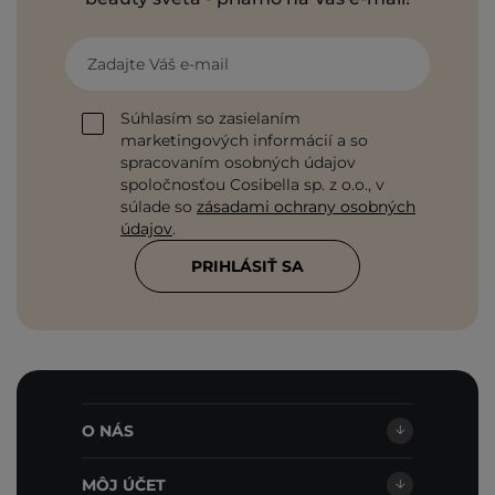
Zadajte Váš e-mail
Súhlasím so zasielaním
marketingových informácií a so
spracovaním osobných údajov
spoločnosťou Cosibella sp. z o.o., v
súlade so
zásadami ochrany osobných
údajov
.
PRIHLÁSIŤ SA
O NÁS
MÔJ ÚČET